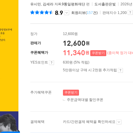
유시민
,
김세라
저/
4.9통일평화재단
편
도서출판은빛
2026년
8.9
회원리뷰(
157
건)
판매지수 1,200
정가
12,600원
12,600
원
판매가
11,340
원
쿠폰혜택가
(종이책 정가 대비
쿠폰받기
YES포인트
630원 (5% 적립)
5만원이상 구매 시 2천원 추가적립
추가혜택쿠폰
쿠폰받기
주문금액대별 할인쿠폰
결제혜택
카드/간편결제 혜택을 확인하세요