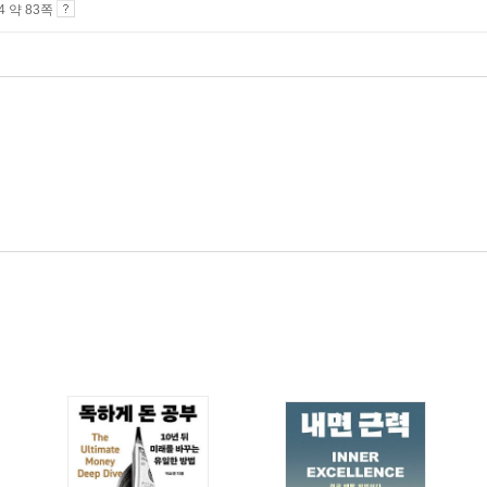
A4 약 83쪽