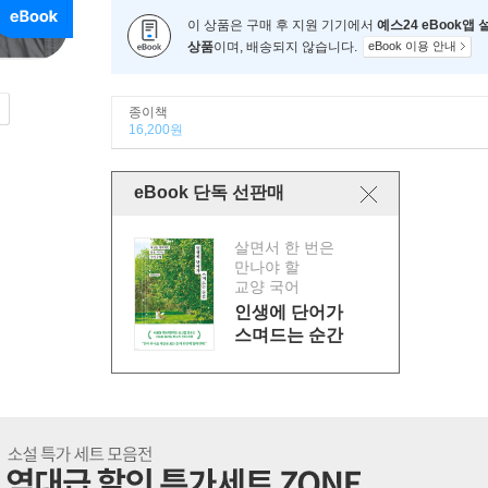
이 상품은 구매 후 지원 기기에서
예스24 eBook앱
상품
이며, 배송되지 않습니다.
eBook 이용 안내
종이책
16,200원
eBook 단독 선판매
살면서 한 번은
만나야 할
교양 국어
인생에 단어가
스며드는 순간