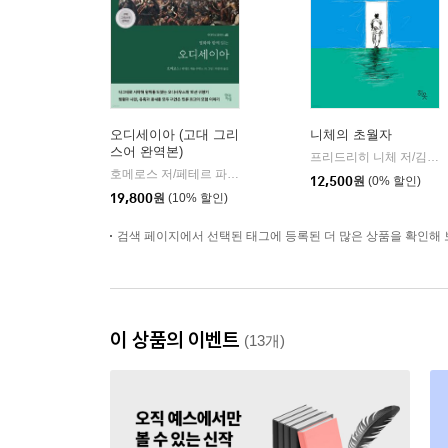
오디세이아 (고대 그리
니체의 초월자
스어 완역본)
프리드리히 니체 저/김철 편역
호메로스 저/페테르 파울 루벤스 그림/박문재 역
현대지성
|
12,500
원
(0% 할인)
19,800
원
(10% 할인)
검색 페이지에서 선택된 태그에 등록된 더 많은 상품을 확인해 
이 상품의 이벤트
(13개)