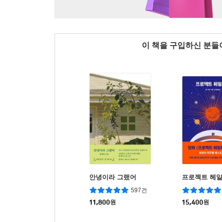
이 책을 구입하신 분
안녕이라 그랬어
프로젝트 헤
597건
11,800
원
15,400
원