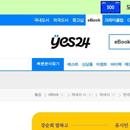
국내도서
외국도서
중고샵
eBook
크레마클럽
C
빠른분야찾기
베스트
신상품
이벤트
바이백
매
웰컴
eBook
에세이 시
에세이
한국