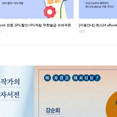
Book 전종 10%할인+5%적립 무한발급 슈퍼쿠폰
[이용안내] 예스24 eBo
시
상시