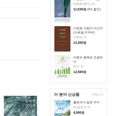
반혜린(뿍이) 저
11,030
원
(9% 할인)
다정한 사람이 이긴다
(스페셜 리커버)
이해인 저
13,300
원
어른의 행복은 조용하
다
태수 저
12,500
원
이 분야 신상품
더보기
플로리다 같은 여수
AI 글로사 저
4,500
원