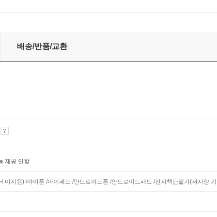
배송/반품/교환
기
능 제공 안함
니터 미지원) /아이폰 /아이패드 /안드로이드폰 /안드로이드패드 /전자책단말기(저사양 기기 