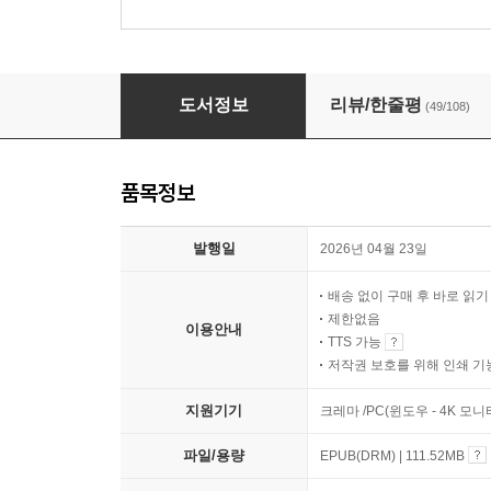
사랑이 있으니 살아집디다
도서정보
리뷰/한줄평
(49/108)
품목정보
발행일
2026년 04월 23일
배송 없이 구매 후 바로 읽
제한없음
이용안내
TTS 가능
저작권 보호를 위해 인쇄 기
지원기기
크레마 /PC(윈도우 - 4K 모
파일/용량
EPUB(DRM) | 111.52MB