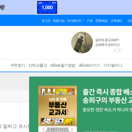
로그인
회원가입
마이페이지
카트
주문/배송
고객센터
Gl
쿠폰받기
단독선출간
eBook필기방법
eBook리더기
디지털머니
 말하고 유시민 듣다
[ EPUB ]