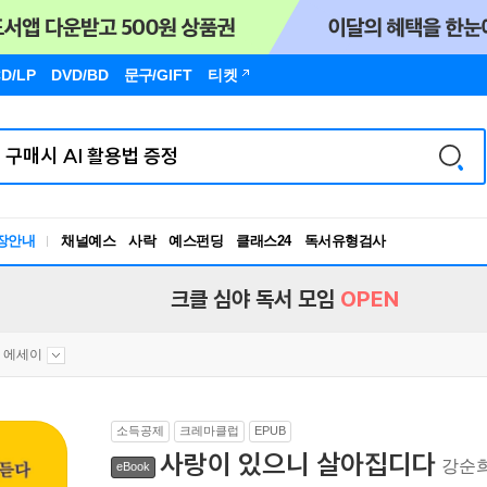
D/LP
DVD/BD
문구
/GIFT
티켓
독서유형검사
장안내
채널예스
사락
예스펀딩
클래스24
RBTI Lab
독서유형검사
크클 심야 독서 모임
OPEN
 에세이
소득공제
크레마클럽
EPUB
사랑이 있으니 살아집디다
강순희
eBook