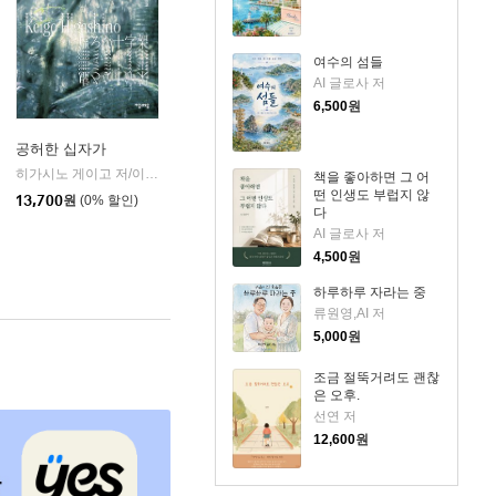
여수의 섬들
AI 글로사 저
6,500
원
공허한 십자가
k)
히가시노 게이고 저/이선희 역
자음과모음
|
책을 좋아하면 그 어
떤 인생도 부럽지 않
13,700
원
(0% 할인)
다
AI 글로사 저
4,500
원
하루하루 자라는 중
류원영,AI 저
5,000
원
조금 절뚝거려도 괜찮
은 오후.
선연 저
12,600
원