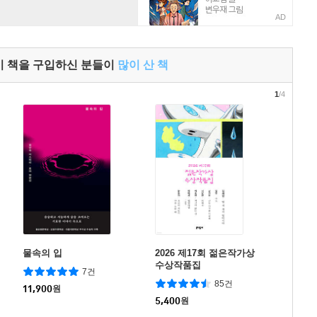
AD
이 책을 구입하신 분들이
많이 산 책
1
/4
물속의 입
2026 제17회 젊은작가상
수상작품집
7건
85건
11,900
원
5,400
원