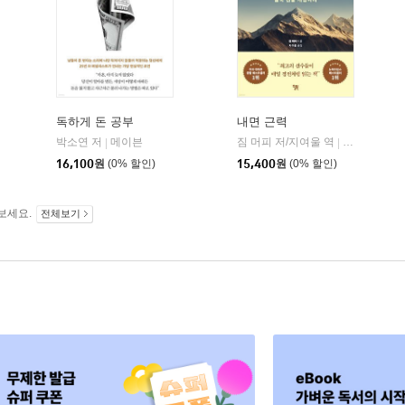
독하게 돈 공부
내면 근력
히읏
박소연 저
메이븐
짐 머피 저/지여울 역
윌북(willboo
|
|
|
16,100
원
(0% 할인)
15,400
원
(0% 할인)
보세요.
전체보기