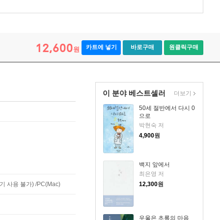
12,600
카트에 넣기
바로구매
원클릭구매
원
이 분야 베스트셀러
더보기
50세 절반에서 다시 0
으로
박현숙 저
4,900
원
백지 앞에서
최은영 저
사용 불가) /PC(Mac)
12,300
원
우울은 초록의 마음