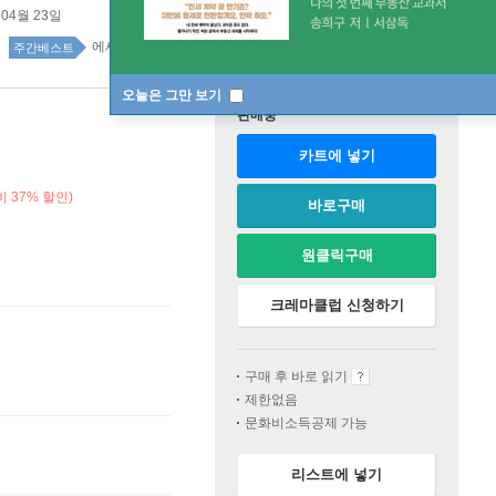
 04월 23일
에세이 시 142위
주간베스트
오늘은 그만 보기
판매중
카트에 넣기
 37% 할인)
바로구매
원클릭구매
크레마클럽 신청하기
구매 후 바로 읽기
제한없음
문화비소득공제 가능
리스트에 넣기