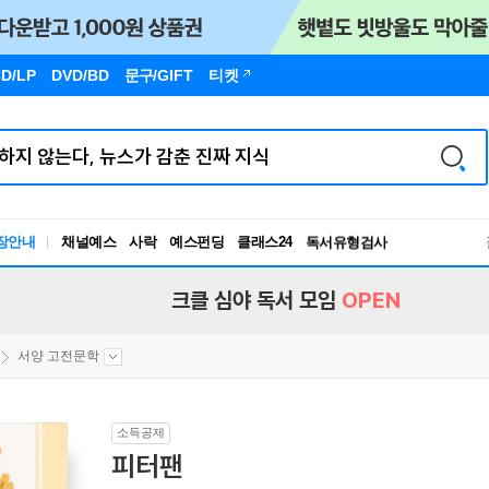
D/LP
DVD/BD
문구
/GIFT
티켓
장안내
채널예스
사락
예스펀딩
클래스24
독서유형검사
RBTI Lab
독서유형검사
크클 심야 독서 모임
OPEN
서양 고전문학
소득공제
피터팬