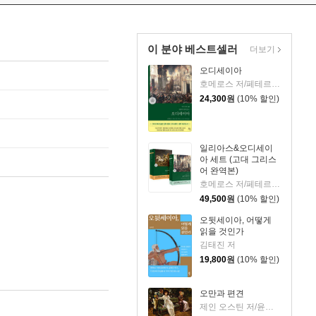
이 분야 베스트셀러
더보기
오디세이아
호메로스 저/페테르 파울 루벤스 그림/박문재 역
24,300
원
(10% 할인)
일리아스&오디세이
아 세트 (고대 그리스
어 완역본)
호메로스 저/페테르 파울 루벤스 그림/박문재 역
49,500
원
(10% 할인)
오뒷세이아, 어떻게
읽을 것인가
김태진 저
19,800
원
(10% 할인)
오만과 편견
제인 오스틴 저/윤지관,전승희 공역