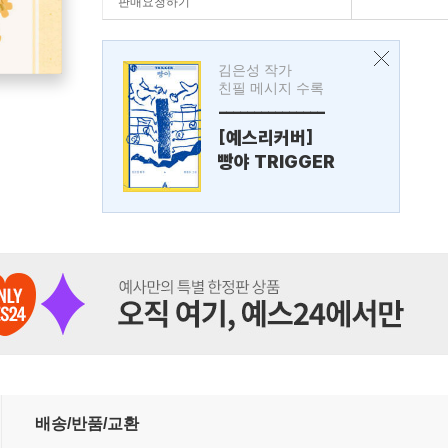
판매요청하기
김은성 작가
친필 메시지 수록
---------------
[예스리커버]
빵야 TRIGGER
배송/반품/교환