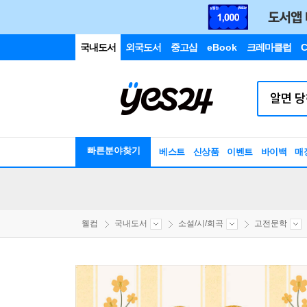
국내도서
외국도서
중고샵
eBook
크레마클럽
C
빠른분야찾기
베스트
신상품
이벤트
바이백
매
웰컴
국내도서
소설/시/희곡
고전문학