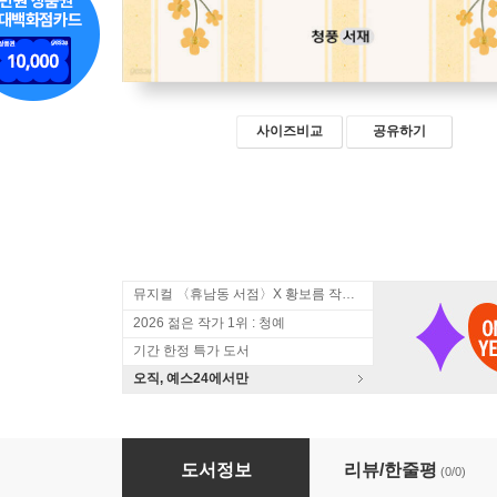
사이즈비교
공유하기
뮤지컬 〈휴남동 서점〉X 황보름 작가 북토크
2026 젊은 작가 1위 : 청예
기간 한정 특가 도서
오직, 예스24에서만
피터팬
도서정보
리뷰/한줄평
(0/0)