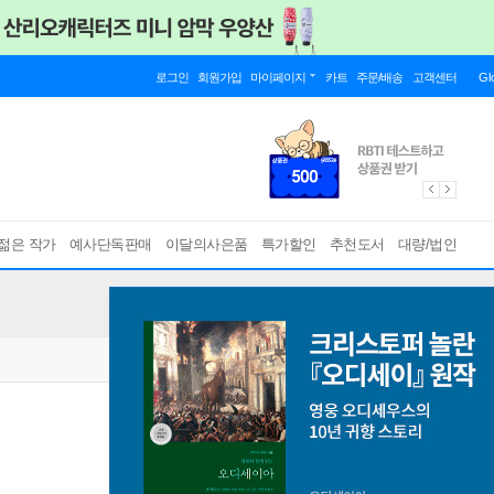
로그인
회원가입
마이페이지
카트
주문/배송
고객센터
Gl
젊은 작가
예사단독판매
이달의사은품
특가할인
추천도서
대량/법인