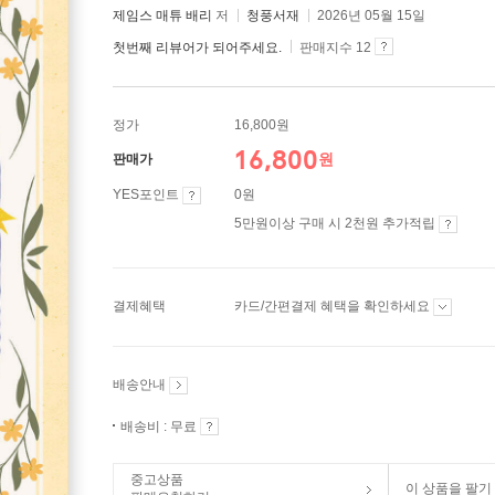
제임스 매튜 배리
저
청풍서재
2026년 05월 15일
첫번째 리뷰어가 되어주세요.
판매지수 12
정가
16,800원
16,800
원
판매가
YES포인트
0원
5만원이상 구매 시 2천원 추가적립
결제혜택
카드/간편결제 혜택을 확인하세요
배송안내
배송비 : 무료
중고상품
이 상품을 팔기