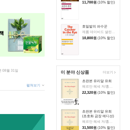
11,700
원
(10% 할인)
호밀밭의 파수꾼
제롬 데이비드 샐린저 저/공경희 역
10,800
원
(10% 할인)
년 08월 31일
이 분야 신상품
더보기
초판본 유리알 유희
펼쳐보기
헤르만 헤세 저/홍진호 역
22,320
원
(10% 할인)
초판본 유리알 유희
(초호화 금장 에디션)
헤르만 헤세 저/홍진호 역
31,500
원
(10% 할인)