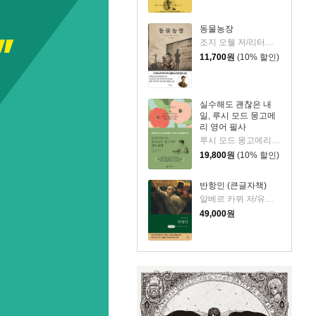
동물농장
조지 오웰 저/리터링크 역
11,700
원
(10% 할인)
실수해도 괜찮은 내
일, 루시 모드 몽고메
리 영어 필사
루시 모드 몽고메리 저/이루리 편역
19,800
원
(10% 할인)
반항인 (큰글자책)
알베르 카뮈 저/유기환 역
49,000
원