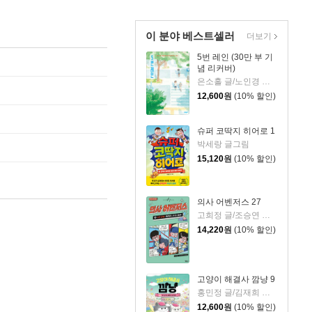
이 분야 베스트셀러
더보기
5번 레인 (30만 부 기
념 리커버)
은소홀 글/노인경 그림
12,600
원
(10% 할인)
슈퍼 코딱지 히어로 1
박세랑 글그림
15,120
원
(10% 할인)
의사 어벤저스 27
고희정 글/조승연 그림/류정민 감수
14,220
원
(10% 할인)
고양이 해결사 깜냥 9
홍민정 글/김재희 그림
12,600
원
(10% 할인)