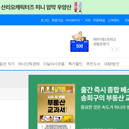
로그인
회원가입
마이페이지
카트
주문/배송
고객센터
Gl
젊은 작가
예사단독판매
이달의사은품
특가할인
추천도서
대량/법인