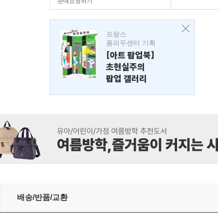
판매요청하기
프랑스
퐁피두센터 기획
[아트 팝업북]
초현실주의
팝업 갤러리
배송/반품/교환