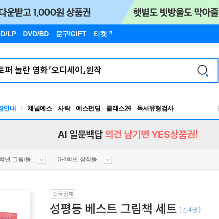
D/LP
DVD/BD
문구
/GIFT
티켓
장안내
채널예스
사락
예스펀딩
클래스24
독서유형검사
RBTI Lab
독서유형검사
AI 일문백답
의견 남기면 YES상품권!
4학년 그림/동...
3-4학년 창작동...
소득공제
성평등 베스트 그림책 세트
[ 전4권 ]