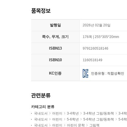
품목정보
발행일
2026년 02월 20일
쪽수, 무게, 크기
176쪽 | 255*305*20mm
ISBN13
9791160518146
ISBN10
1160518149
KC인증
인증유형 : 적합성확인
관련분류
카테고리 분류
국내도서
어린이
3-4학년
3-4학년 그림/동화책
3-4
국내도서
어린이
5-6학년
5-6학년 그림/동화책
5-6
국내도서
어린이
어린이 문학
그림책