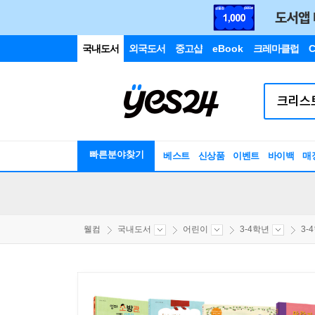
국내도서
외국도서
중고샵
eBook
크레마클럽
C
빠른분야찾기
베스트
신상품
이벤트
바이백
매
웰컴
국내도서
어린이
3-4학년
3-