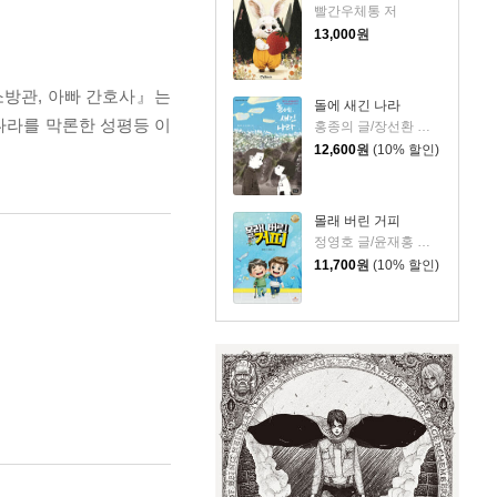
빨간우체통 저
13,000
원
소방관, 아빠 간호사』는
돌에 새긴 나라
나라를 막론한 성평등 이
홍종의 글/장선환 그림
12,600
원
(10% 할인)
몰래 버린 거피
정영호 글/윤재홍 그림
11,700
원
(10% 할인)