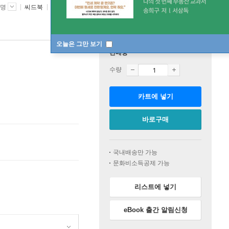
4명
씨드북
2026년 02월 20일
오늘은 그만 보기
판매중
수량
카트에 넣기
바로구매
국내배송만 가능
문화비소득공제 가능
리스트에 넣기
eBook 출간 알림신청