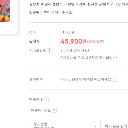
길상효
,
에밀리 젠킨스
,
라파엘 프리에
,
한지음
글/
이석구
그림 외 
첫번째 리뷰어가 되어주세요.
정가
51,000원
45,900
원
판매가
(10% 할인)
YES포인트
2,550원 (5% 적립)
5만원이상 구매 시 2천원 추가적립
결제혜택
카드/간편결제 혜택을 확인하세요
배송안내
배송비 : 무료
중고상품
이 상품을 팔기