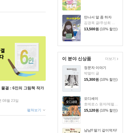
만나서 말 좀 하자
김경옥 글/주성희 그림
13,500
원
(10% 할인)
이 분야 신상품
더보기
정문자 이야기
박멀미 글
15,300
원
(10% 할인)
 물결 : 6인의 그림책 작가
오디세이
년 08월 23일
호메로스 원저/제럴딘 매코크런 글/김재용 역/장시은 감수
펼쳐보기
15,120
원
(10% 할인)
냠냠!! 딸기 같이먹자!