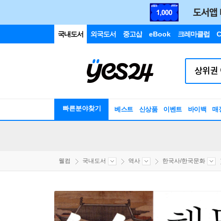
국내도서
외국도서
중고샵
eBook
크레마클럽
C
빠른분야찾기
베스트
신상품
이벤트
바이백
매
웰컴
국내도서
역사
한국사/한국문화