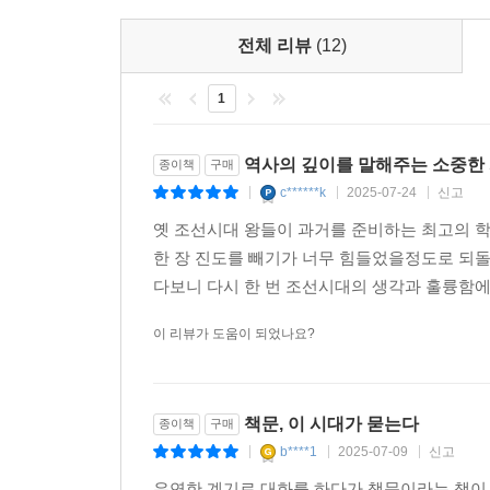
이 책이 단순히 5명의 왕(세종, 중종, 명종, 선
현장밖에는 독자들은 느낄 수 없었을 지도 모른다.
재상이 현명한가, 그렇지 않은가 하는 기미는 국가
스토리텔링을 가미해 책의 품격을 딱딱한 보고서
중요한 권한을 맡기고 융숭한 예로써 대해야 합니 다
전체 리뷰
(12)
신숙주의 서로 다른 삶을 조명하며 ‘역사에서 신숙
던 것을 본받는 데 힘써야 합니다. 어질지 않은 사
어린 시절을 그리며, 자신을 사모하던 여인에게 
책에 저마다 어울리는 사람을 얻어서 모든 정무가 
1
권벌을 소개하며 경북 봉화지역의 닭실마을을 통해
---「9장 정부 조직 개혁 방안, 김효원 대책」중에서
되짚으며 명종이 왜 그토록 조직 개혁을 위해 애
역사의 깊이를 말해주는 소중한
종이책
구매
유교정치와 교육의 관계, 허약한 정치기반 때문에
정벌함으로써 나라를 어지럽히는 난리를 그치게 하고
c******k
2025-07-24
신고
|
|
|
조선의 외교와 사대관계는 어떤 모습이었는지도 제
친할 대상은 화친하는 데 외적을 막는 도리가 있습니
옛 조선시대 왕들이 과거를 준비하는 최고의 
엮어 재미와 의미를 관통하는 독특한 역사철학교양
다.
한 장 진도를 빼기가 너무 힘들었을정도로 되돌
---「10장 난세의 국가 경영, 박광전 대책」중에서
다보니 다시 한 번 조선시대의 생각과 훌륭함에
현대인을 위한 미려하고 정확한 고증과 문장, 발로
성실로써 중흥을 이루고, 성실로써 복수를 하며, 성
이 리뷰가 도움이 되었나요?
이 책의 미덕은 뭐니 뭐니 해도 현대인들이 읽기 
자기를 수양하며, 병사를 훈련시키고, 백성을 사랑
텍스트를 전면 수정과 재해석해 지나치게 많은 
논할 것도 없을 것입니다.
읽으면서 바로 이해할 수 있도록 자연스러운 문장 흐
---「11장 국가 위기 타개책, 조위한 대책」중에서
책문, 이 시대가 묻는다
종이책
구매
싶은 독자들을 위해 가급적 역사적 사료와 정확한 
b****1
2025-07-09
신고
|
|
|
또한 기존의 책에서 관련 고서 위주의 사진들을 대