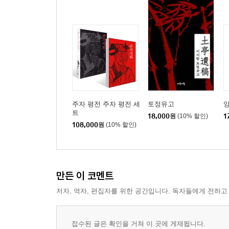
9장 정부 조직 개혁안
책문: 육부의 관리를 어떻게 개혁해야 하는가?(명종
대책: 정치는 결국, 사람에게 달려 있습니다(김효원)
책문 속으로: 주자의 마스터 플랜
10장 난세의 국가경영
책문: 정벌이냐 화친이냐?(광해군)
대책: 정벌은 힘, 화친은 형세에 달려 있습니다(박광
주자 평전 주자 평전 세
토정유고
양
책문 속으로: 조선이 선택한 문치주의의 운명
트
18,000
원
(10% 할인)
1
108,000
원
(10% 할인)
11장 국가 위기 타개책
책문: 지금 이 나라가 처한 위기를 구제하려면?(광해
대책: 겉만 번지르르한 열 가지 시책들을 개혁해야 
만든 이 코멘트
책문 속으로: 광해군 죽이기
저자, 역자, 편집자를 위한 공간입니다. 독자들에게 전하고
12장 지도자의 리더십
책문: 지금 가장 시급한 나랏일은 무엇인가?(광해군
접수된 글은 확인을 거쳐 이 곳에 게재됩니다.