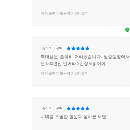
물려받았다. 임진왜란이라 불리는 조선과 일본 간
살짝 어려운듯한데 읽어볼만합니다
되었다. 명의 개입과 민관군의 희생으로 왜란을
이어주었다.
이 한줄평이 도움이 되었나요?
광해군은 분조分朝활동을 통해 임진왜란을 수습하
과제를 안고 있었다. 광해군과 그의 시대는 우리에
외교전략, 정당성과 정통성의 시비에 휘말리는 권력
영향 등을 감내해야 했다. 이처럼 위기의 시대에 
종이책
구매
나라의 명운이 달린 근본해법을 찾기에 골몰했고,
책내용은 솔직히 어려웠습니다. 일상생활에서
닌 500년전 언어라 2번정도읽어야
것이다.
이 한줄평이 도움이 되었나요?
종이책
구매
시대를 초월한 질문과 올바른 해답