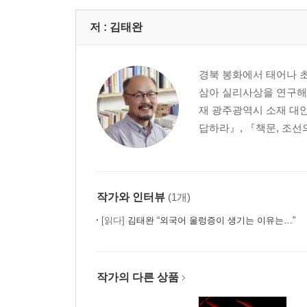
책문 속으로: 중종과 김구, 깊은 밤에 독대하다
저 :
김태완
6장 외교관의 자질
책문: 외교관은 어떤 자질을 갖추어야 하는가?(중종
경북 봉화에서 태어나 
대책: 재능보다 덕을 우선해야 합니다(김의정)
삼아 실리사상을 연구해 
책문 속으로: 조선과 중국, 그리고 대한민국과 미국
재 광주광역시 소재 대
답하라』, 『책문, 조선
7장 부국강병을 위한 인재등용
책문: 나라를 망치지 않으려면, 왕은 어떻게 해야 하
대책: 진리를 탐구하고, 소인을 가려내야 합니다(노
책문 속으로: 사화의 흔적들, 군자를 찾아서
작가와 인터뷰
(1개)
[읽다]
김태완 “외국어 울렁증이 생기는 이유는…”
8장 올바른 교육의 길
책문: 교육이 가야 할 길은 무엇인가?(명종)
대책: 학문의 진리가 마음을 즐겁게 해야 합니다(조
작가의 다른 상품
책문 속으로: 유가 지식인의 지상과제, 정치와 교육