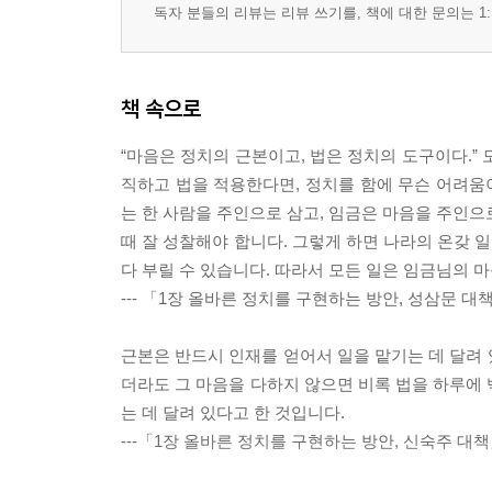
대책: 나라의 병은 왕, 바로 당신에게 있습니다(임숙
독자 분들의 리뷰는 리뷰 쓰기를, 책에 대한 문의는 1:
책문 속으로: 위험한 발언과 고뇌하는 광해군
13장 인생무상
책 속으로
책문: 섣달 그믐밤의 서글픔, 그 까닭은 무엇인가?(
대책: 인생은 부싯돌의 불처럼 짧습니다(이명한)
“마음은 정치의 근본이고, 법은 정치의 도구이다.”
책문 속으로: 섣달 그믐밤의 슬픔
직하고 법을 적용한다면, 정치를 함에 무슨 어려움
는 한 사람을 주인으로 삼고, 임금은 마음을 주인으
후기: 책문, 왕과 세상을 향한 목소리
때 잘 성찰해야 합니다. 그렇게 하면 나라의 온갖 
다 부릴 수 있습니다. 따라서 모든 일은 임금님의 
--- 「1장 올바른 정치를 구현하는 방안, 성삼문 
근본은 반드시 인재를 얻어서 일을 맡기는 데 달려 
더라도 그 마음을 다하지 않으면 비록 법을 하루에 
는 데 달려 있다고 한 것입니다.
---「1장 올바른 정치를 구현하는 방안, 신숙주 대