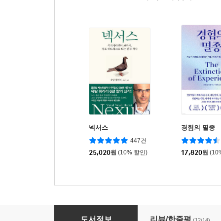
넥서스
경험의 멸종
447건
25,020
원
(10% 할인)
17,820
원
(10
책문, 이 시대가 묻는다
도서정보
리뷰/한줄평
(12/14)