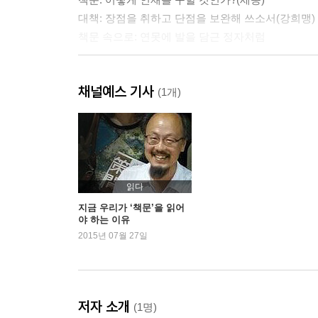
대책: 장점을 취하고 단점을 보완해 쓰소서(강희맹)
책문 속으로: 연못에 발을 담근 정자처럼
3장 공약을 끝까지 지키는 정치
채널예스 기사
책문: 처음부터 끝까지 잘하는 정치는 어떻게 해야 
(1개)
대책: 쉬울 때에는 어려움을, 시작할 때에는 끝을 
책문 속으로: 닭실마을과 충재공 권벌 이야기
4장 이상 정치를 실현하는 방법
책문: 오늘과 같은 시대에 옛날의 이상 정치를 이루
읽다
대책: 참된 마음에서 나와야만 행정이 실효를 거두
지금 우리가 ‘책문’을 읽어
야 하는 이유
책문 속으로: 조광조, 좌절된 개혁의 안타까운 기억
2015년 07월 27일
5장 술의 폐해를 근절하는 방법
책문: 술의 폐해를 논하라(중종)
대책: 때에 맞게 술을 마시고, 절도 있게 쓰이면 됩
저자 소개
(1명)
참으로 절제하고 절제하면 술 마심에 근심할 일이 