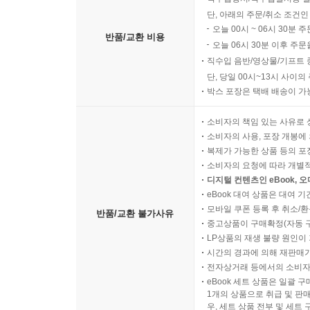
고객의 단순변심 및 착오구
직수입양서/직수입일서중 일
단, 아래의 주문/취소 조건인
오늘 00시 ~ 06시 30분 
반품/교환 비용
오늘 06시 30분 이후 주문
직수입 음반/영상물/기프트 
단, 당일 00시~13시 사이
박스 포장은 택배 배송이 가
소비자의 책임 있는 사유로 
소비자의 사용, 포장 개봉에 
복제가 가능한 상품 등의 포장을 
소비자의 요청에 따라 개별
디지털 컨텐츠인 eBook, 
eBook 대여 상품은 대여 기
모바일 쿠폰 등록 후 취소/환
반품/교환 불가사유
중고상품이 구매확정(자동 
LP상품의 재생 불량 원인이 기
시간의 경과에 의해 재판매가
전자상거래 등에서의 소비자
eBook 세트 상품은 일괄 