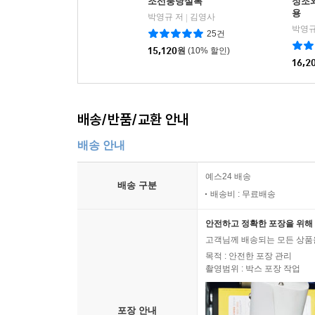
조선붕당실록
정조와
용
박영규 저
김영사
|
박영규
25건
15,120
원
(10% 할인)
16,2
배송/반품/교환 안내
배송 안내
예스24 배송
배송 구분
배송비 : 무료배송
안전하고 정확한 포장을 위해 
고객님께 배송되는 모든 상품을
목적 : 안전한 포장 관리
촬영범위 : 박스 포장 작업