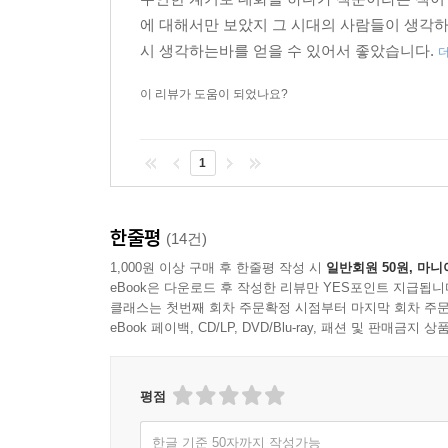
조정의 신하들이 아무리 전하의 덕을 칭송하더라도
담아 현장성을 살리도록 노력했다. 또한 결결한 도
우연한 계기로 대화를 하다가 책문이라는 책이
오. 임금의 비위를 맞추려는 간사한 행동을 물리
에 대해서만 보았지 그 시대의 사람들이 생각
를 행하면, 하늘처럼 만물을 덮어주는 높고 밝은 지혜
3. 책문이란 무엇인가?
시 생각하는바를 얻을 수 있어서 좋았습니다.
게 될 것입니다. 또한 몸은 요순같은 경지에 이르고
---「12장 지도자의 리더십, 임숙영 대책」중에서
이 리뷰가 도움이 되었나요?
책문은 어떤 과거 시험인가?
몸은 성한데 운이 다한 사람도 있고, 재주는 많은데
이 책은 조선시대 고급공무원 선발 시험인 대과의
선비는 유감이 많습니다. 맑은 가을날에 떨어지는 
1
의미가 있을 글들을 가려 뽑아서 엮은 책이다. 책
세월이 가는 것을 안타까워하는 것이지 세월이 사
빗대어 문제를 내고 그 문제에 대해 응시자가 자기
것 또한 부질없는 생각일 뿐입니다.
갖고 권력을 행사할 사람의 권력에 대한 이념과 
한줄평
(14건)
문신관료들은 그가 어떤 삶을 살았던 간에 적어도 
---「13장 인생무상, 이명한 대책」중에서
1,000원 이상 구매 후 한줄평 작성 시
일반회원 50원, 마니
학자 관료로서 세계를 보는 자기의 세계관을 책문
eBook은 다운로드 후 작성한 리뷰만 YES포인트 지급됩니
클래스는 첫번째 회차 주문확정 시점부터 마지막 회차 주문
eBook 페이백, CD/LP, DVD/Blu-ray, 패션 및 판매금
책문이 다루고 있는 문제는?
이 책이 다루고 있는 책문의 문제는 정치, 문화, 
평점
망라한다. 이런 사회 현안에 대해 젊은 지식인 