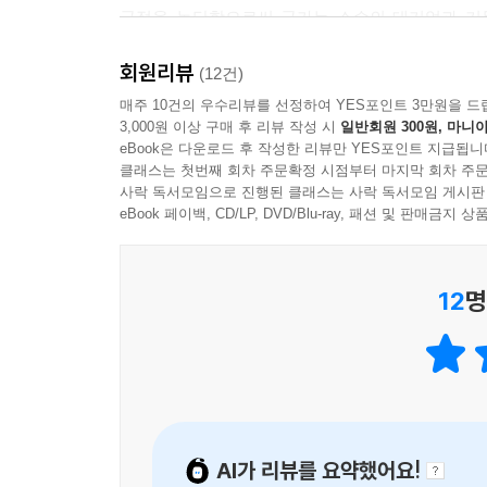
국정을 농단함으로써 국가는 소수의 대기업과 기
도록 나라가 잘 다스려져 편안해질 것입니다.
경제의 정의는 공공연히 무시당하고 외면당하고 
---「3장 공약을 끝까지 지키는 정치, 권벌 대책」
회원리뷰
후안무치를 되풀이한다. 권력을 유지하고 물려주며
(12건)
하지 않는다. 술이 익어서 부글부글 끓는 데도 거르
매주 10건의 우수리뷰를 선정하여 YES포인트 3만원을 드
모든 일이 이와 같은 참된 마음에서 나와야만 행정
3,000원 이상 구매 후 리뷰 작성 시
일반회원 300원, 마니아
전하께서 만약 말단으로 기강과 법도를 삼고 도리어 
eBook은 다운로드 후 작성한 리뷰만 YES포인트 지급됩니
그렇다면 우리 시대에 ‘책문의 정신’은 어떤 의미와
에서 물을 찾고 물에서 나무를 찾는 것과 같아, 끝
클래스는 첫번째 회차 주문확정 시점부터 마지막 회차 주문
조선시대의 옛것인 책문을 어떻게 오늘날 새로운
사락 독서모임으로 진행된 클래스는 사락 독서모임 게시판
---「4장 이상 정치를 실현하는 방법, 조광조 대책
그렇게 오늘날의 현안과 문제의식에서 한 치도 벗
eBook 페이백, CD/LP, DVD/Blu-ray, 패션 및 판매금
여전히 우리에게 천둥 같은 울림을 울리고 있다.
사람들은 대개 술이란 제사를 위해서 만든 것이지 놀
“정政이란 정正입니다.” 정치란 바로잡는 행위이다
아님을 알고 있습니다. 이런 점에서 저마다 의지를 
12
명
공정하게 보장하는 행위이다. 기울어진 것을 바로 세우
않을 것이고, 술의 폐해가 내 몸을 해치거나 상하게
고르게 나누는 일이다. 책문은 우리에게 묻는다.
고, 술 대신 의를 좋아하게 될 것입니다.
무엇을 해야 하는지를.
---「5장 술의 폐해를 근절하는 방법, 김구 대책」
2. 『책문, 이 시대가 묻는다』는 어떤 책인가?
제사가 근본에 보답하기 위해 만들어진 것임을 안
것임을 안다면 화목을 위해 술을 사용하도록 가르
AI가 리뷰를 요약했어요!
시대를 초월하는 애민ㆍ애국을 위한 13개의 물음과
위한 음주에 덧붙이고, 공경하는 가르침을 임금과 신