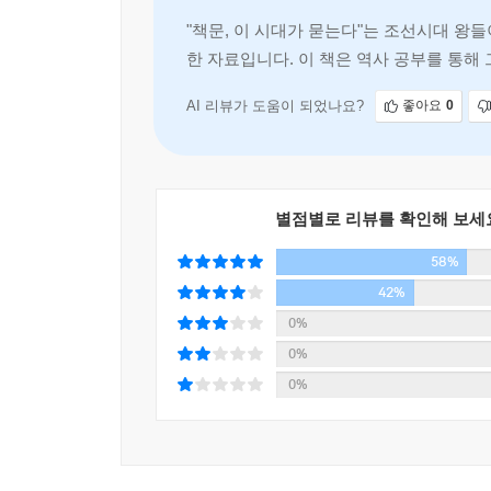
---「5장 술의 폐해를 근절하는 방법 , 윤자임 대
"책문, 이 시대가 묻는다"는 조선시대 왕
500년 전, 조선의 선비들이 왕의 물음에 답했던 
한 자료입니다. 이 책은 역사 공부를 통해
농단에 대한 근본해법은 지금보다 훨씬 더 원칙적
이치에 어긋난 데도 일을 이루려는 것에 대해 옛 사
하는 역사적 자
고치는 방법에서부터 공약을 끝까지 지키는 정치에
처럼 보일지는 몰라도 사실은 나라의 위신을 떨어뜨
이르기까지 실로 작금의 한국 정치와 사회의 난맥
상일의 변화에 마주하면서도, 죽고 사는 문제에 마
AI 리뷰가 도움이 되었나요?
좋아요
0
있다. 때로는 왕의 입장에서 잘한 것을 잘했고,
지 않고 오로지 명을 따릅니다.
‘국민을 위한 정치’와 ‘미래를 내다보는 국정
---「6장 외교관의 자질, 김의정 대책」중에서
비교해보게 된다.
별점별로 리뷰를 확인해 보세
전하께서는 학문을 강론하여 사리가 밝아지고, 진
조선의 르네상스라 할 만한 세종 시대에 진정한
을 분별하고, 안위의 근원을 살피셔야 합니다. 또
58%
원칙에 대한 강희맹의 시의적절한 대책 등은 왜 
순수하게 다스리셔야 합니다. 그리하면 국가는 크게
42%
중종의 책문에 ‘참된 마음에서 국정을 운영해야 
---「7장 부국강병을 위한 인재 등용, 노진 대책」
하기에 충분하다. 이밖에도 나라의 근심이 어디에 
0%
선비의 자취를 제대로 느끼게 된다.
0%
재주와 기량이 적당한지 그렇지 않은지, 인물이 
0%
대충 정해진 법식에 맞으면 등용하고는 의심하지 
저자의 역사의식이 돋보이는 재미와 의미를 꿰뚫는 
학교가 쇠퇴하고 진작되지 못하는 주된 원인은 바로
---「8장, 올바른 교육의 길, 조종도 대책」중에서