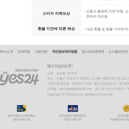
1개의 상품으로 취급 및 판매
우, 세트 상품 전부 및 세트
상품의 불량에 의한 반품, 교
소비자 피해보상
준하여 처리됨
환불 지연에 따른 배상
대금 환불 및 환불 지연에 
회사소개
인재채용
이용약관
개인정보처리방침
청소년보호정책
도서홍보안내
대표 : 김석환, 최세라
주소 : 서울시 영등포구 은행로 11, 5층~6층(여의도동,일신
사업자등록번호 : 229-81-37000 통신판매업신고 : 제 200
이메일 : yes24help@yes24.com 호스팅 서비스사업자 :
Copyright ⓒ YES24 Corp. All Rights Reserved.