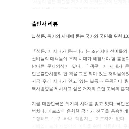
“세상의 일은 폐단을 제거하지 못하는 것이 문제가 
견이 채택되지 못하는 것이 문제이다.”
---「1장 올바른 정치를 구현하는 방안, 이석형 대
출판사 리뷰
역사적 평가는 시대에 따라, 역사가의 관점에 따라
1. 책문, 위기의 시대에 묻는 국가와 국민을 위한 1
처지를 옹호하거나, 그들의 판단과 선택을 긍정적으로
씨 부인의 자결이건, 숙주나물의 유래건, 사육신의
『책문, 이 시대가 묻는다』는 조선시대 선비들의 
---「1장 ‘책문 속으로’」중에서
선비들의 대책들이 우리 시대가 해결해야 할 불통과
남다른 문제의식이 있다. 『책문, 이 시대가 
세상에 완전한 재능을 갖춘 사람은 없지만, 적합한 
인문출판시장의 한 획을 그은 의미 있는 저작물이었다
없으니 일을 잘 처리하는 사람이 유능한 사람입니다.
지금 우리 시대가 안고 있는 불통과 무원칙이 
하지만 결점만 지적하고 허물만 적발한다면, 현명하
역사방향을 제시하고 싶은 저자의 오랜 고뇌의 흔적
수 없다고 할 수 있겠습니까?
---「2장 공정한 인재 등용의 원칙, 강희맹 대책」
지금 대한민국은 위기의 시대를 맞고 있다. 국민
벅차다. 메르스의 음험한 공기가 전국을 흉흉하게 
군주는 마음을 크게 가져야 하는 까닭을 생각하지 않
수장돼도 누구 하나 책임지는 지도자가 없다. 
몸에 예속되지 말아야 합니다. 쉬울 때 어려움을 생
지배엘리트와 재벌만의 이익을 위해 작동한다. 우
작을 잘했으면 끝마무리도 잘해야 합니다. 이 마음