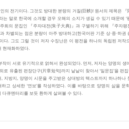
인의 전기이다. 그것도 방대한 분량의 거질(巨帙)! 원서의 제목은 
이라는 말로 한국에 소개할 경우 오해의 소지가 생길 수 있기 때문에 
 때 주희의 문집인 『주자대전(朱子大典)』과 구별하기 위해 『주자
 차별되는 점은 분량이 아주 방대하고(한국어판 기준 상·중·하권 총합
이다. 그도 그럴 것이 저자 수징난은 이 평전을 하나의 독립된 저작
서 현재화하였다.
라는 삼부작이 서로 유기적으로 얽혀서 완성되었다. 먼저, 저자는 양명의 
로 유출된 편장단구(片章短句)까지 낱낱이 찾아서 ‘일문집’을 편집하
사서, 지방지, 양명이 시문을 주고받은 상대방의 텍스트까지 하나하나
하고 상세한 ‘연보’를 작성하였다. 이를 바탕으로 양명의 삶을 문
 다큐멘터리를 보듯 환하게 살펴볼 수 있다.