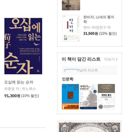
한비자, 난세의 통치
학
한비 저/정천구 역
31,500
원
(10% 할인)
이 책이 담긴
리스트
더보기
c********n
님의 리스트
인문학
오십에 읽는 순자
최종엽 저
유노북스
|
15,300
원
(10% 할인)