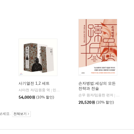
사기열전 1,2 세트
손자병법:세상의 모든
전략과 전술
사마천 저/김원중 역
민음사
|
손무 원저/임용한 편저
교보문고
|
54,000
원
(10% 할인)
20,520
원
(10% 할인)
보세요.
전체보기