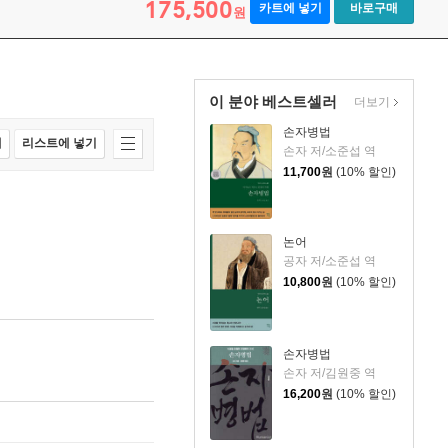
175,500
카트에 넣기
바로구매
원
이 분야 베스트셀러
더보기
손자병법
매
리스트에 넣기
손자 저/소준섭 역
11,700
원
(10% 할인)
논어
공자 저/소준섭 역
10,800
원
(10% 할인)
손자병법
손자 저/김원중 역
16,200
원
(10% 할인)