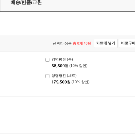
배송/반품/교환
카트에 넣기
바로구
선택한 상품
총
0
개 /
0
원
양명평전 (중)
58,500
원
(10% 할인)
양명평전 (세트)
175,500
원
(10% 할인)