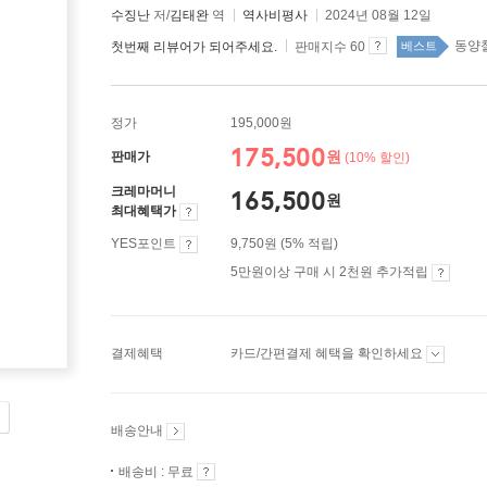
수징난
저/
김태완
역
역사비평사
2024년 08월 12일
동양철
첫번째 리뷰어가 되어주세요.
판매지수 60
베스트
정가
195,000원
175,500
원
판매가
(10% 할인)
크레마머니
165,500
원
최대혜택가
YES포인트
9,750원 (5% 적립)
5만원이상 구매 시 2천원 추가적립
결제혜택
카드/간편결제 혜택을 확인하세요
배송안내
배송비 : 무료