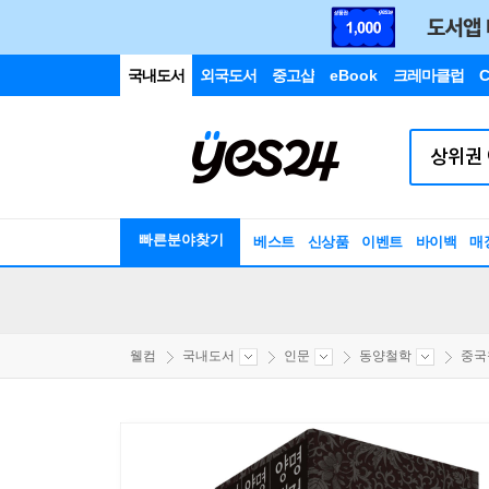
국내도서
외국도서
중고샵
eBook
크레마클럽
C
빠른분야찾기
베스트
신상품
이벤트
바이백
매
웰컴
국내도서
인문
동양철학
중국