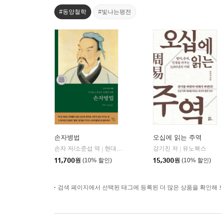
#동양철학
#빛나는평전
손자병법
오십에 읽는 주역
손자 저/소준섭 역
현대지성
강기진 저
유노북스
|
|
11,700
원
(10% 할인)
15,300
원
(10% 할인)
검색 페이지에서 선택된 태그에 등록된 더 많은 상품을 확인해 