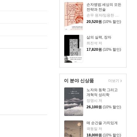
손자병법:세상의 모든
전략과 전술
손무 원저/임용한 편저
20,520
원
(10% 할인)
삶의 실력, 장자
최진석 저
17,820
원
(10% 할인)
이 분야 신상품
더보기
노자와 동학 그리고
개혁적 성리학
정영시 저
26,100
원
(10% 할인)
매 순간을 가치있게
곽동일 저
18,000
원
(10% 할인)