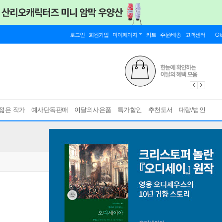
로그인
회원가입
마이페이지
카트
주문/배송
고객센터
Gl
젊은 작가
예사단독판매
이달의사은품
특가할인
추천도서
대량/법인