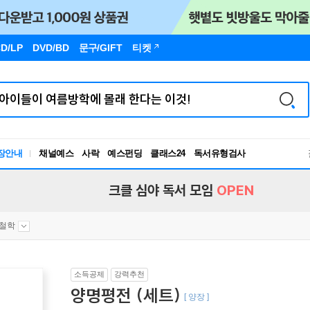
D/LP
DVD/BD
문구
/GIFT
티켓
장안내
채널예스
사락
예스펀딩
클래스24
독서유형검사
RBTI Lab
독서유형검사
크클 심야 독서 모임
OPEN
철학
소득공제
강력추천
양명평전 (세트)
[ 양장 ]