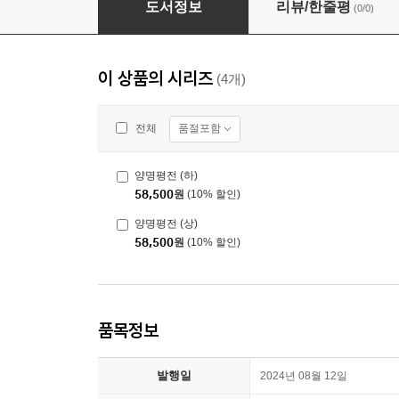
도서정보
리뷰/한줄평
(0/0)
이 상품의 시리즈
(4개)
품절포함
전체
양명평전 (하)
58,500
원
(10% 할인)
양명평전 (상)
58,500
원
(10% 할인)
품목정보
발행일
2024년 08월 12일