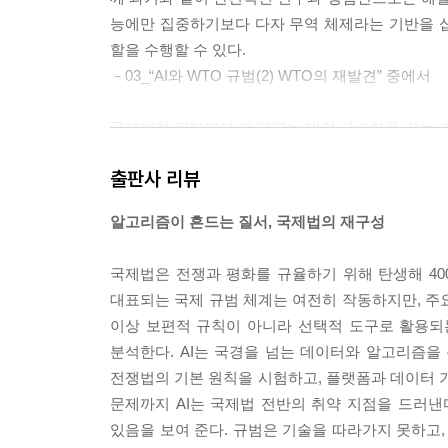
능에만 집중하기보다 다자 무역 체제라는 기반을 십
할을 수행할 수 있다.
－03_“AI와 WTO 규범(2) WTO의 재발견” 중에서
국제법적 관점에서 이 권고는 법적 구속력을 갖는 조
적 함의를 가진다. 첫째, AI 개발과 활용에 관한 
출판사 리뷰
책적 준거를 제공한다. 둘째, 국제 인권법을 포함한
규범 체계에 연결하는 가교적 기능을 수행한다. 이
알고리즘이 흔드는 질서, 국제법의 재구성
다.
－06_“AI와 연성 규범” 중에서
국제법은 전쟁과 평화를 규율하기 위해 탄생해 400
대표되는 국제 규범 체계는 여전히 작동하지만, 주요
이와 같이 데이터센터는 기술 주권, 공급망 안정성, 
이상 보편적 규칙이 아니라 선택적 도구로 활용되
우드 서비스, 데이터 이전 규범 등은 향후 통상 분쟁
분석한다. AI는 국경을 넘는 데이터와 알고리즘을 
확장과 연계된 글로벌 공급망에서 핵심적 위치를 점하
전쟁법의 기본 원칙을 시험하고, 플랫폼과 데이터 기
제 질서 재편의 한 축으로 이해될 필요가 있다. 
문제까지 AI는 국제법 전반의 취약 지점을 드러낸
서를 형성하고 있으며, 이에 대한 체계적 분석과 정
있음을 보여 준다. 규범은 기술을 따라가지 못하고,
－09_“AI와 데이터센터” 중에서