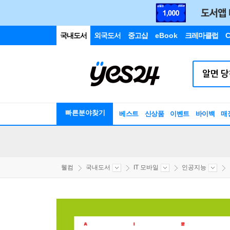
국내도서
외국도서
중고샵
eBook
크레마클럽
C
빠른분야찾기
베스트
신상품
이벤트
바이백
매
웰컴
국내도서
IT 모바일
인공지능