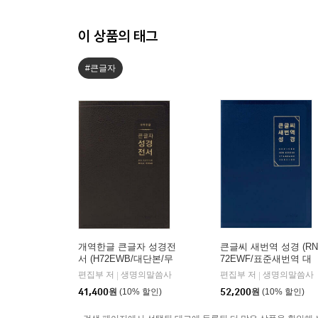
이 상품의 태그
#큰글자
개역한글 큰글자 성경전
큰글씨 새번역 성경 (RN
서 (H72EWB/대단본/무
72EWF/표준새번역 대
지퍼/PU/반달 색인/해설
단본/무지퍼/PU/반달 색
편집부 저
생명의말씀사
편집부 저
생명의말씀사
|
|
없음/각주 없음/다크브
인/주석 없음/뉴다크네
41,400
원
(10% 할인)
52,200
원
(10% 할인)
라운)
이비)