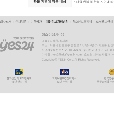
환불 지연에 따른 배상
대금 환불 및 환불 지연에 
회사소개
인재채용
이용약관
개인정보처리방침
청소년보호정책
도서홍보안내
대표 : 김석환, 최세라
주소 : 서울시 영등포구 은행로 11, 5층~6층(여의도동,일신
사업자등록번호 : 229-81-37000 통신판매업신고 : 제 200
이메일 : yes24help@yes24.com 호스팅 서비스사업자 :
Copyright ⓒ YES24 Corp. All Rights Reserved.