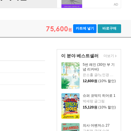
AD
75,600
카트에 넣기
바로구매
원
이 분야 베스트셀러
더보기
5번 레인 (30만 부 기
념 리커버)
은소홀 글/노인경 그림
12,600
원
(10% 할인)
슈퍼 코딱지 히어로 1
박세랑 글그림
15,120
원
(10% 할인)
의사 어벤저스 27