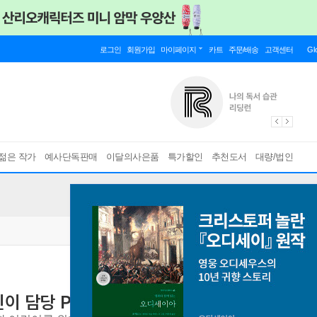
로그인
회원가입
마이페이지
카트
주문/배송
고객센터
Gl
젊은 작가
예사단독판매
이달의사은품
특가할인
추천도서
대량/법인
이 담당 PD 추천 초등 5~6학년 세트
애니