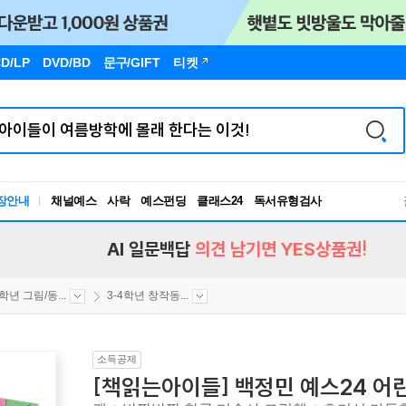
D/LP
DVD/BD
문구
/GIFT
티켓
장안내
채널예스
사락
예스펀딩
클래스24
독서유형검사
RBTI Lab
독서유형검사
AI 일문백답
의견 남기면 YES상품권!
4학년 그림/동...
3-4학년 창작동...
소득공제
[책읽는아이들] 백정민 예스24 어린