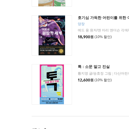
호기심 가득한 어린이를 위한 
양장
18,900
원
(10% 할인)
톡 : 소문 말고 진실
황지영 글/송효정 그림
다산어린
|
12,600
원
(10% 할인)