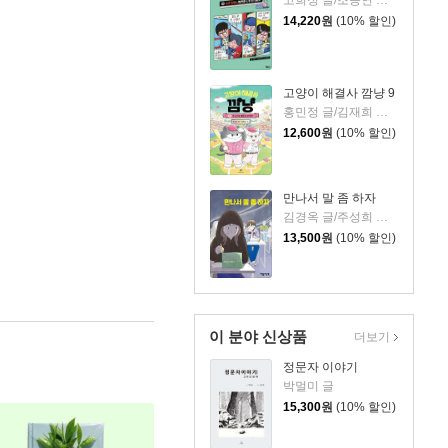
고희정 글/조승연 그림/류정민 감수
14,220
원
(10% 할인)
고양이 해결사 깜냥 9
홍민정 글/김재희 그림
12,600
원
(10% 할인)
만나서 말 좀 하자
김경옥 글/주성희 그림
13,500
원
(10% 할인)
이 분야 신상품
더보기
정문자 이야기
박멀미 글
15,300
원
(10% 할인)