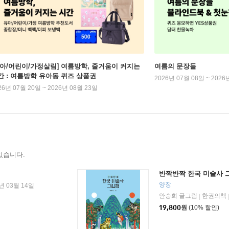
유아/어린이/가정살림] 여름방학, 줄거움이 커지는
여름의 문장들
간 : 여름방학 유아동 퀴즈 상품권
2026년 07월 08일 ~ 2026
26년 07월 20일 ~ 2026년 08월 23일
있습니다.
반짝반짝 한국 미술사 
양장
년 03월 14일
안승희 글그림
한권의책
|
19,800
원
(10% 할인)