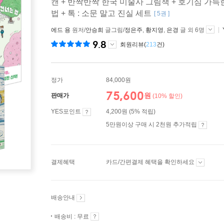
캔 + 반짝반짝 한국 미술사 그림책 + 호기심 가득
법 + 톡 : 소문 말고 진실 세트
[ 5권 ]
에드 용
원저/
안승희
글그림/
정은주
,
황지영
,
은경
글 외 6명
9.8
회원리뷰(
213
건)
정가
84,000원
75,600
원
판매가
(10% 할인)
YES포인트
4,200원 (5% 적립)
5만원이상 구매 시 2천원 추가적립
결제혜택
카드/간편결제 혜택을 확인하세요
배송안내
배송비 : 무료