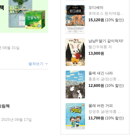
오디세이
호메로스 원저/제럴딘 매코크런 글/김재용 역/장시은 감수
15,120
원
(10% 할인)
냠냠!! 딸기 같이먹자!
빨간우체통 저
년 08월 31일
13,000
원
펼쳐보기
돌에 새긴 나라
홍종의 글/장선환 그림
12,600
원
(10% 할인)
몰래 버린 거피
그림책
정영호 글/윤재홍 그림
11,700
원
(10% 할인)
2025년 09월 17일
|