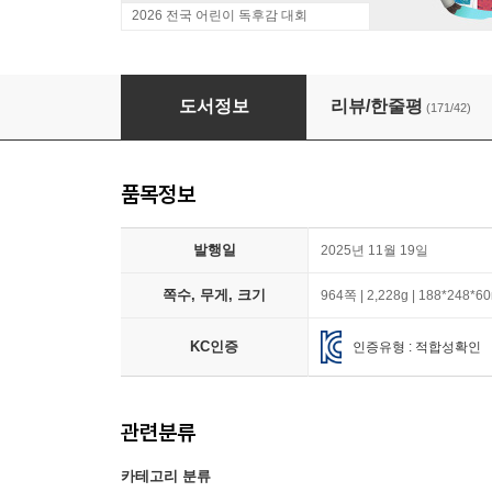
2026 전국 어린이 독후감 대회
[책읽는아이들] 백정민 예스24 어린이 담당 PD 
도서정보
리뷰/한줄평
(171/42)
품목정보
발행일
2025년 11월 19일
쪽수, 무게, 크기
964쪽 | 2,228g | 188*248*
KC인증
인증유형 : 적합성확인
관련분류
카테고리 분류