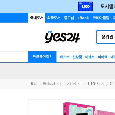
국내도서
외국도서
중고샵
eBook
크레마클럽
C
빠른분야찾기
베스트
신상품
이벤트
바이백
매
웰컴
국내도서
어린이
3-4학년
3-