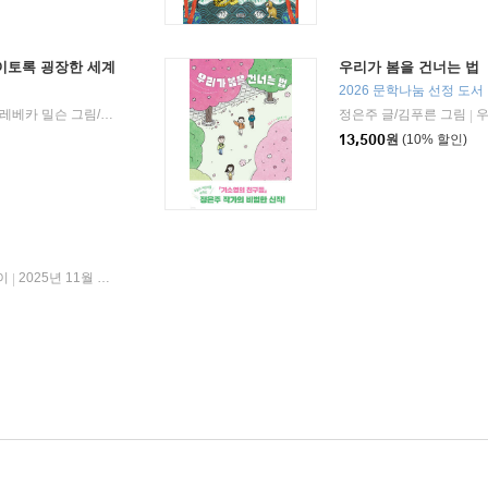
이토록 굉장한 세계
우리가 봄을 건너는 법
2026 문학나눔 선정 도서
에드 용 원저/앤 마리 앤더슨 각색/레베카 밀슨 그림/양병찬 역
어크로스주니어
2025년 10월 25일
정은주 글/김푸른 그림
|
|
|
13,500
원
(10% 할인)
이
2025년 11월 19일
|