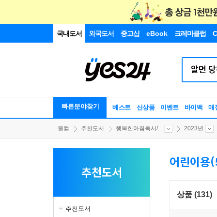
국내도서
외국도서
중고샵
eBook
크레마클럽
C
빠른분야찾기
베스트
신상품
이벤트
바이백
매
웰컴
추천도서
행복한아침독서/...
2023년
어린이용(
추천도서
상품 (131)
추천도서