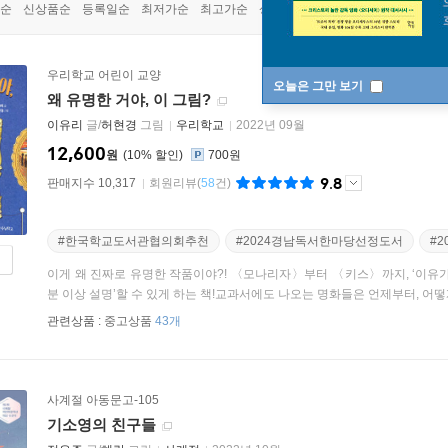
순
신상품순
등록일순
최저가순
최고가순
상품명순
우리학교 어린이 교양
오늘은 그만 보기
왜 유명한 거야, 이 그림?
이유리
글/
허현경
그림
우리학교
2022년 09월
12,600
원
10
%
700원
9.8
판매지수 10,317
회원리뷰
(
58
건)
#한국학교도서관협의회추천
#2024경남독서한마당선정도서
#
이게 왜 진짜로 유명한 작품이야?! 〈모나리자〉부터 〈키스〉까지, ‘이유가
분 이상 설명’할 수 있게 하는 책!교과서에도 나오는 명화들은 언제부터, 어떻게 
관련상품 :
중고상품
43개
사계절 아동문고-105
기소영의 친구들