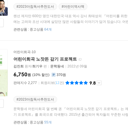
#2023아침독서추천도서
#어린이역사책
랜선 제자만 600만 명인 대한민국 대표 역사 강사 최태성의 『어린이를 위한
에는 고려와 조선 시대에 살았던 많은 사람들의 이야기가 담겨 있습니다. 어린 
관련상품 :
중고상품
64개
어린이희곡-10
어린이희곡 노잣돈 갚기 프로젝트
김진희
원저/
최기우
편
문학동네
2022년 09월
6,750
원
10
%
370원
9.8
판매지수 2,277
회원리뷰
(
12
건)
#2023아침독서추천도서
문학동네 어린이희곡 열 번째 권 『어린이희곡 노잣돈 갚기 프로젝트』는 
기 프로젝트』를 희곡으로 각색했다. 2015년 출간되어 독자들의 꾸준한 사랑을
관련상품 :
중고상품
55개