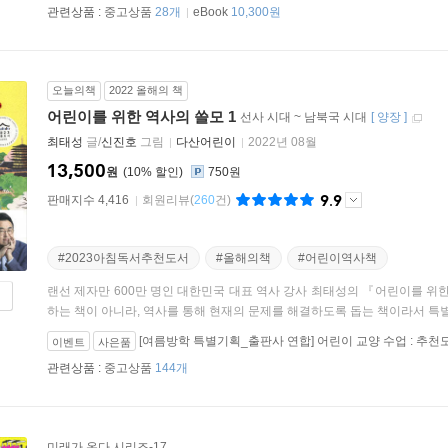
관련상품 :
중고상품
28개
eBook
10,300원
오늘의책
2022 올해의 책
어린이를 위한 역사의 쓸모 1
선사 시대 ~ 남북국 시대
[
양장
]
최태성
글/
신진호
그림
다산어린이
2022년 08월
13,500
원
10
%
750원
9.9
판매지수 4,416
회원리뷰
(
260
건)
#2023아침독서추천도서
#올해의책
#어린이역사책
랜선 제자만 600만 명인 대한민국 대표 역사 강사 최태성의 『어린이를 위
하는 책이 아니라, 역사를 통해 현재의 문제를 해결하도록 돕는 책이라서 특별합
[여름방학 특별기획_출판사 연합] 어린이 교양 수업 : 추천도
이벤트
사은품
관련상품 :
중고상품
144개
미래가 온다 시리즈-17