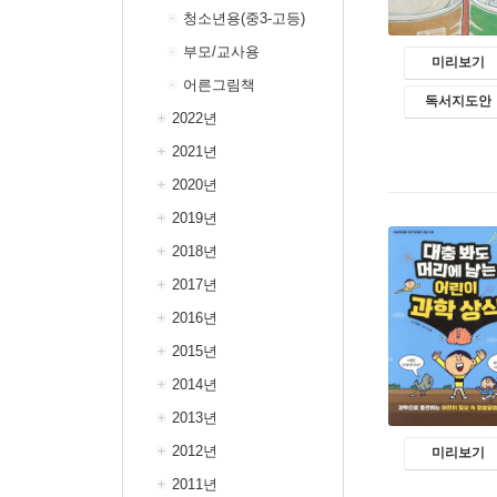
청소년용(중3-고등)
부모/교사용
미리보기
어른그림책
독서지도안
2022년
2021년
2020년
2019년
2018년
2017년
2016년
2015년
2014년
2013년
2012년
미리보기
2011년