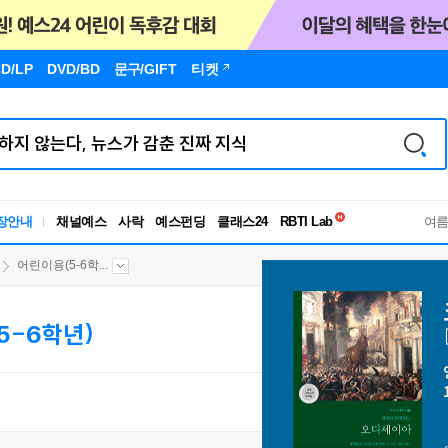
D/LP
DVD/BD
문구
/GIFT
티켓
독서유형검사
RBTI Lab
장안내
채널예스
사락
예스펀딩
클래스24
여
독서유형검사
어린이용(5-6학...
5-6학년)