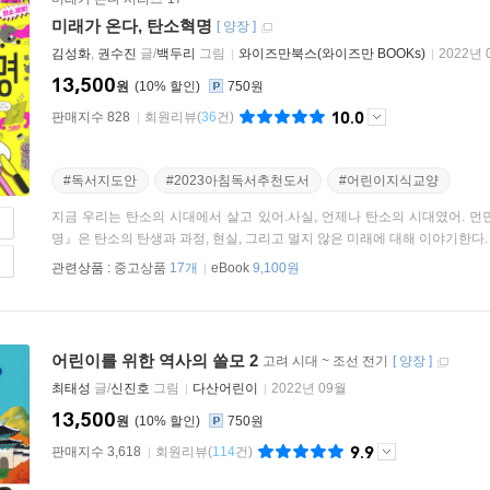
미래가 온다, 탄소혁명
[
양장
]
김성화
,
권수진
글/
백두리
그림
와이즈만북스(와이즈만 BOOKs)
2022년 
13,500
원
10
%
750원
10.0
판매지수 828
회원리뷰
(
36
건)
#독서지도안
#2023아침독서추천도서
#어린이지식교양
지금 우리는 탄소의 시대에서 살고 있어.사실, 언제나 탄소의 시대였어. 먼
명』은 탄소의 탄생과 과정, 현실, 그리고 멀지 않은 미래에 대해 이야기한다. 아
관련상품 :
중고상품
17개
eBook
9,100원
어린이를 위한 역사의 쓸모 2
고려 시대 ~ 조선 전기
[
양장
]
최태성
글/
신진호
그림
다산어린이
2022년 09월
13,500
원
10
%
750원
9.9
판매지수 3,618
회원리뷰
(
114
건)