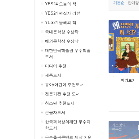
기본순
판매량
YES24 오늘의 책
YES24 편집자 리뷰
YES24 올해의 책
국내문학상 수상작
해외문학상 수상작
대한민국학술원 우수학술
도서
미디어 추천
세종도서
미리보기
유아/어린이 추천도서
전문기관 추천 도서
청소년 추천도서
큰글자도서
한국과학창의재단 우수과
학도서
우수출판콘텐츠 제작 지원