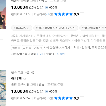
정은주
글/
해랑
그림
사계절
2022년 10월
10,800
원
10
%
600원
9.9
판매지수 7,179
회원리뷰
(
77
건)
#독서지도안
#2023경남독서한마당선정도서
#2023아침독서추
제2회 사계절어린이문학상 대상 수상작갑자기 찾아온 이별에 대처하기 위해
등학교 졸업을 앞둔 가을, 같은 반 친구 기소영이 세상을 떠난다. 아이들은 큰 소
사계절출판사 새학기 기획전 - 알림장, 공책
(26.02
이벤트
사은품
기획전
관련상품 :
중고상품
71개
eBook
8,400원
별숲 동화 마을 -41
애니캔
은경
글/
유시연
그림
별숲
2022년 03월
10,800
원
10
%
600원
9.7
판매지수 5,352
회원리뷰
(
53
건)