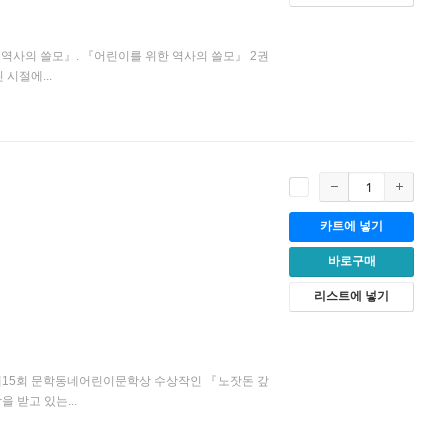
 역사의 쓸모』. 『어린이를 위한 역사의 쓸모』 2권
시절에...
카트에 넣기
바로구매
리스트에 넣기
제15회 문학동네어린이문학상 수상작인 『노잣돈 갚
 받고 있는...