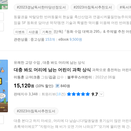
#2023경남독서한마당선정도서
#2023아침독서추천도서
#독서
동물권을 박탈당한 반려동물의 현실을 축산산업과 연결시켜물질만능주의와 
점을 SF 동화로 담아낸 역작!동면 기술과 특별한 먹이를 이용해 어린 반려동물
[단독]『동화 수업 대백과 295』& 주제별 추천 
이벤트
사은품
기획전
00.12.31)
관련상품 :
중고상품
153개
eBook
9,500원
유쾌한 교양 수업
,
대충 봐도 머리에 남는 상식
대충 봐도 머리에 남는 어린이 과학 상식
과학으로 충전하는 어린이
이동훈
글/
이크종
그림/
김금
감수
블루무스어린이
2022년 06월
15,120
원
10
%
840원
9.7
판매지수 3,348
회원리뷰
(
18
건)
#2023아침독서추천도서
대충 본다고 하지 마세요, 머리에 다 남습니다!알쏭달쏭 호기심이 많은 어린이를
초록색이에요?” “지렁이는 왜 비가 오면 기어 나와요?” “모기에 물리면 왜 간..