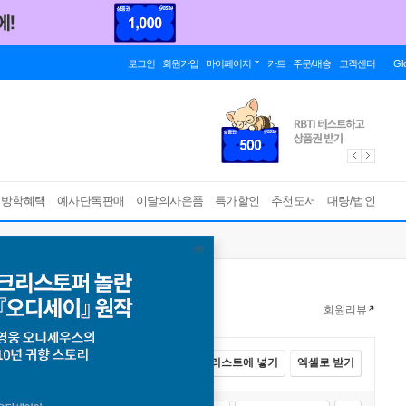
로그인
회원가입
마이페이지
카트
주문/배송
고객센터
Gl
름방학혜택
예사단독판매
이달의사은품
특가할인
추천도서
대량/법인
회원리뷰
전체선택
카트에 넣기
바로구매
리스트에 넣기
엑셀로 받기