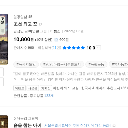
일공일삼-45
조선 최고 꾼
김정민
글/
이영환
그림
비룡소
2022년 03월
10,800
원
10
%
600원
10.0
판매지수 960
회원리뷰
(
21
건)
#독서지도안
#2023아침독서추천도서
#독립운동
#역사동화
“길이 잘못됐으면 바른길을 찾아가. 아니면 길을 바로잡든지.”1936년 경성
작 『담을 넘은 아이』 김정민 작가 신작무한한 사랑과 믿음을 아이들에게 주었
어린이 역사 교실 : 한국사 & 세계사 추천도서
(26.
이벤트
사은품
기획전
관련상품 :
중고상품
122개
장애공감 그림책
숨을 참는 아이
[
서울특별시교육청 추천 장애인식 개선 동화
]