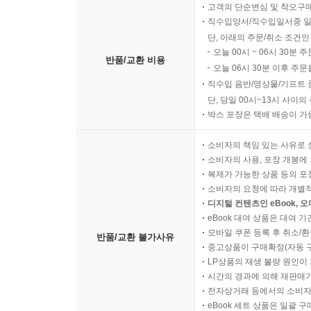
고객의 단순변심 및 착오구
직수입양서/직수입일서중 일
단, 아래의 주문/취소 조건인
오늘 00시 ~ 06시 30분 
반품/교환 비용
오늘 06시 30분 이후 주문
직수입 음반/영상물/기프트 
단, 당일 00시~13시 사이
박스 포장은 택배 배송이 가
소비자의 책임 있는 사유로 
소비자의 사용, 포장 개봉에 
복제가 가능한 상품 등의 포장을 
소비자의 요청에 따라 개별
디지털 컨텐츠인 eBook, 
eBook 대여 상품은 대여 기
모바일 쿠폰 등록 후 취소/환
반품/교환 불가사유
중고상품이 구매확정(자동 
LP상품의 재생 불량 원인이 기
시간의 경과에 의해 재판매가
전자상거래 등에서의 소비자
eBook 세트 상품은 일괄 