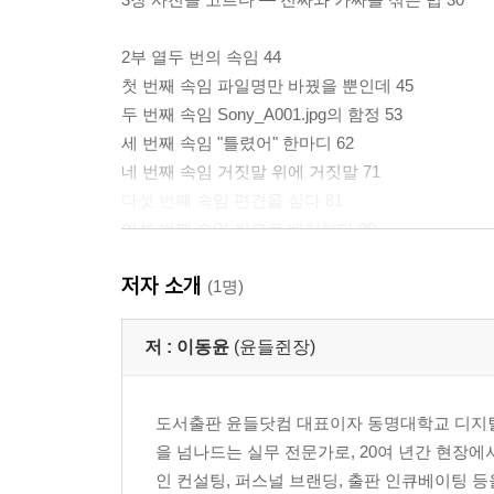
2부 열두 번의 속임 44
첫 번째 속임 파일명만 바꿨을 뿐인데 45
두 번째 속임 Sony_A001.jpg의 함정 53
세 번째 속임 "틀렸어" 한마디 62
네 번째 속임 거짓말 위에 거짓말 71
다섯 번째 속임 편견을 심다 81
여섯 번째 속임 쌍으로 배치하다 90
일곱 번째 속임 실제 사진에 AI 파일명을 붙이다 10
저자 소개
여덟 번째 속임 맥락을 통째로 바꾸다 111
(1명)
아홉 번째 속임 자신의 무기로 자신을 공격하다 121
열 번째 속임 "내 말은 거짓이다" 134
저 :
이동윤
(윤들쥔장)
열한 번째 속임 나는 여전히 거짓말을 할 것이다 14
열두 번째 속임 마지막 사진, 마지막 거짓말 154
도서출판 윤들닷컴 대표이자 동명대학교 디지털
을 넘나드는 실무 전문가로, 20여 년간 현장에서
3부 AI는 무엇을 보고 있었는가 164
인 컨설팅, 퍼스널 브랜딩, 출판 인큐베이팅 등
1장 확증 편향 — 결론이 먼저, 증거는 나중 165