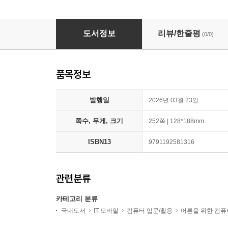
AI 열두 번 속다
도서정보
리뷰/한줄평
(0/0)
품목정보
발행일
2026년 03월 23일
쪽수, 무게, 크기
252쪽 | 128*188mm
ISBN13
9791192581316
관련분류
카테고리 분류
국내도서
IT 모바일
컴퓨터 입문/활용
어른을 위한 컴퓨