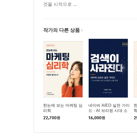
것을 시작으로 ...
2장 사회적 순응성 — "틀렸어"에 무너지는 이유 17
3장 AI는 이미지를 보지 않는다 185
4장 할루시네이션의 진짜 의미 295
작가의 다른 상품
4부 AI도 속는 프롬프트 공식 207
1장 딥 리얼리즘의 세 가지 원칙 208
2장 모듈별 프롬프트 키워드 완전 해설 217
3장 실전 적용 가이드 — 유형별 완성 프롬프트 230
에필로그 245
한눈에 보는 마케팅 심
네이버 AIEO 실전 가이
한
리학
드 - AI 브리핑 시대 소
상공인 노출 전략
22,700
원
16,000
원
2