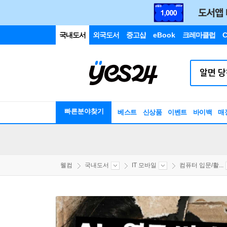
국내도서
외국도서
중고샵
eBook
크레마클럽
C
빠른분야찾기
베스트
신상품
이벤트
바이백
매
웰컴
국내도서
IT 모바일
컴퓨터 입문/활...