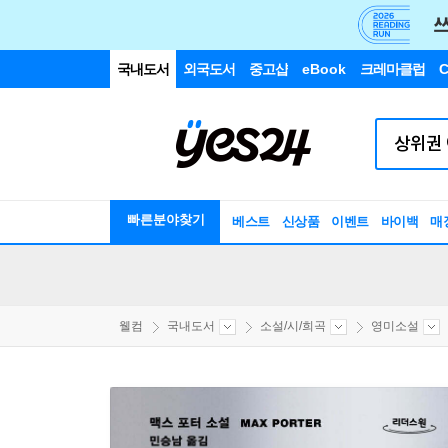
국내도서
외국도서
중고샵
eBook
크레마클럽
C
빠른분야찾기
베스트
신상품
이벤트
바이백
매
웰컴
국내도서
소설/시/희곡
영미소설