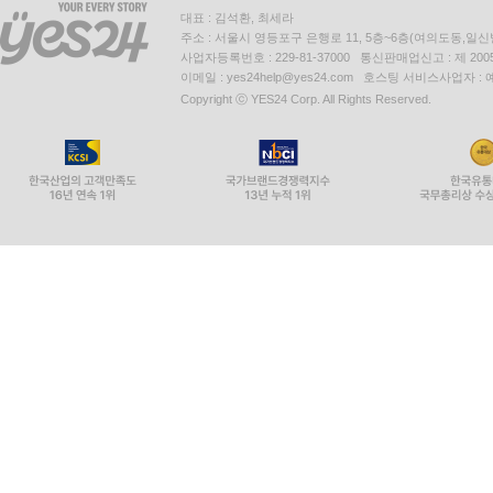
대표 : 김석환, 최세라
주소 : 서울시 영등포구 은행로 11, 5층~6층(여의도동,일신
사업자등록번호 : 229-81-37000 통신판매업신고 : 제 200
이메일 : yes24help@yes24.com 호스팅 서비스사업자 :
Copyright ⓒ YES24 Corp. All Rights Reserved.