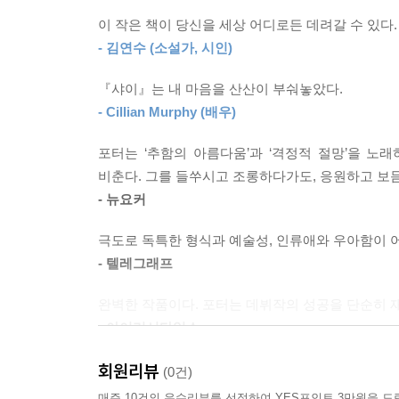
지금까지 네 권의 소설을 발표한 맥스 포터는 시
당신들이 싫어요.
이 작은 책이 당신을 세상 어디로든 데려갈 수 있다.
좀처럼 추천사를 쓰지 않는 한강 작가가 “이상한 온
죽고 싶어요.
- 김연수 (소설가, 시인)
문단의 대표 작가 김연수가 추천한 두 번째 소설 
--- p.67
서울국제작가축제에서 포터와 대담을 나누었던 김연
『샤이』는 내 마음을 산산이 부숴놓았다.
너 지금 무엇으로부터 도망치고 싶은 거니?
- Cillian Murphy (배우)
“너로 사는 게 지칠 때는 없어?”
--- p.74
살아가는 일이 버거운 소년의 인생을 지켜낼 하룻밤
포터는 ‘추함의 아름다움’과 ‘격정적 절망’을 노
비춘다. 그를 들쑤시고 조롱하다가도, 응원하고 보듬
네 인생의 운전자는 바로 너야.
중학교 입학시험 낙방. 두 학교에서 퇴학. 열세 살
- 뉴요커
--- p.77
‘라스트 찬스’에서 생활하고 있다. ‘마지막 기회’를
극도로 독특한 형식과 예술성, 인류애와 우아함이 
비행 청소년들이 무한한 인내와 애정을 지닌 교사
나는 정글리스트야, 베이비. 날 바꾸려 들지 마.
- 텔레그래프
폭력과 죄책감, 불안과 수치심이 번갈아가며 들끓는
--- p.77
완벽한 작품이다. 포터는 데뷔작의 성공을 단순히 
“인생이 이렇게까지 스트레스고, 이렇게까지 힘든 거
베니는 그룹 친구들에게 자기가 자란 동네 이야기를 
- 아이리시타임스
소리를 들어야 했다. 베니는 그게 자기가 한 짓에 
새벽 3시 13분, 결단을 내린 샤이는 집에서도 멀고
찰들. 그는 라스트 찬스라는 비교적 안전한 곳에서 
회원리뷰
소외감과 슬픔이라는 보편적 경험을 잊을 수 없는
(0건)
배낭을 메고 학교를 빠져나와 연못으로 향하는 세 
그들 모두 점점 자기 이야기를 더 잘할 수 있게 된다
주인공을 묘사하는 우아함을 알아볼 것이다.
매주 10건의 우수리뷰를 선정하여 YES포인트 3만원을 드