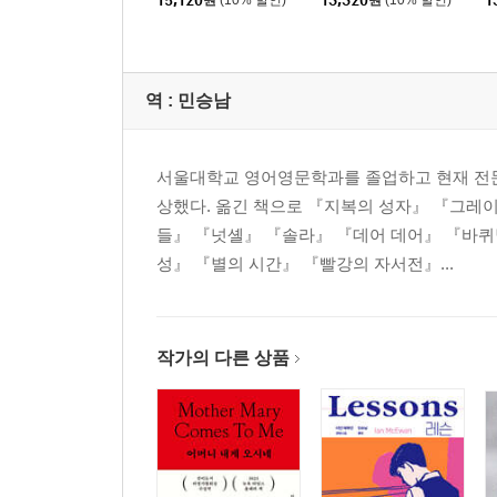
15,120
원
(10% 할인)
13,320
원
(10% 할인)
1
역 :
민승남
서울대학교 영어영문학과를 졸업하고 현재 전문 
상했다. 옮긴 책으로 『지복의 성자』 『그레
들』 『넛셸』 『솔라』 『데어 데어』 『바퀴
성』 『별의 시간』 『빨강의 자서전』...
작가의 다른 상품