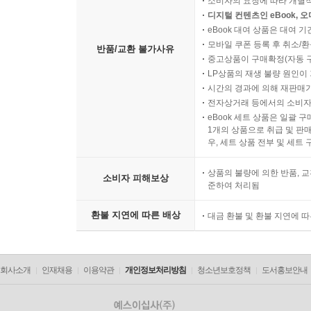
소비자의 요청에 따라 개별
디지털 컨텐츠인 eBook, 
eBook 대여 상품은 대여 기
모바일 쿠폰 등록 후 취소/환
반품/교환 불가사유
중고상품이 구매확정(자동 
LP상품의 재생 불량 원인이 기
시간의 경과에 의해 재판매가
전자상거래 등에서의 소비자
eBook 세트 상품은 일괄 
1개의 상품으로 취급 및 판매
우, 세트 상품 전부 및 세트
상품의 불량에 의한 반품, 교
소비자 피해보상
준하여 처리됨
환불 지연에 따른 배상
대금 환불 및 환불 지연에 
회사소개
인재채용
이용약관
개인정보처리방침
청소년보호정책
도서홍보안내