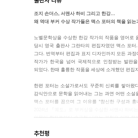
출판사 리뷰
밤은 감각이 뒤범벅된 기억들의 파편, 그 깜빡이는 잔
이 걸으며 기억을 조율하고 있는 것이다.
조지 손더스, 서맨사 하비 그리고 한강…
--- p.61
왜 역대 부커 수상 작가들은 맥스 포터의 책을 읽는
그들은 어두운 라스트 찬스에서 밤마다 식은땀을 
노벨문학상을 수상한 한강 작가의 작품을 영어로 옮
해치고 싶은 욕망을 삭인다, 나쁜 아이들, 소년원 
당시 영국 출판사 그란타의 편집자였던 맥스 포터
의 귀에 공포와 폭력적인 환상을 흘려 넣는다, 침 튀
그다. 번역부터 편집과 표지 디자인까지 모든 과
택시 정류장도, 신뢰도, 엄마도 없는 그곳.
작가가 한국을 넘어 국제적으로 인정받는 발판을 
--- p.64
되었다. 한때 훌륭한 작품을 세상에 소개했던 편집자
샤이는 자기파괴를 좋아하지.
한편 포터는 소설가로서도 꾸준히 신뢰를 쌓아왔다
--- p.65
감식안으로 문학을 읽어내는 그는 과연 어떤 소설을 
맥스 포터를 꼽으며 그 이유를 “참신한 구성과 흉
그는 얼굴이 시뻘게져서는 팔짱 낀 가슴에 대고, 식
2024년 『궤도』로 부커상을 수상한 서맨사 하비는
부끄러워요, 부끄럽다고요. (그만 좀 내버려둬요.)
인물이 활자로부터 솟구쳐 나오는 경험은 어떤 책에
몰라요. 진짜 몰라요.
기다리게 만들고, 신작을 발표할 때마다 평단과 독
제발 제에에에발 미안해요.
추천평
차라리 태어나지 않았으면 좋았을 텐데.