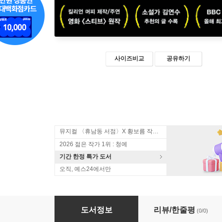
사이즈비교
공유하기
뮤지컬 〈휴남동 서점〉X 황보름 작가 북토크
2026 젊은 작가 1위 : 청예
기간 한정 특가 도서
오직, 예스24에서만
샤이 (큰글자도서)
도서정보
리뷰/한줄평
(0/0)