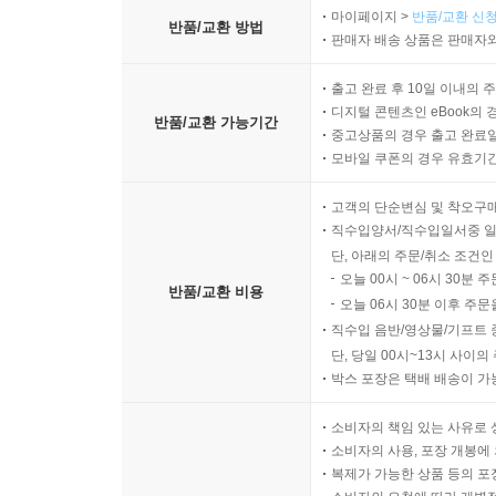
2005년의 샤이는 이 시간을 돌아보며 내 말에 동의
마이페이지 >
반품/교환 신청
반품/교환 방법
판매자 배송 상품은 판매자와
돼. 그러면서, 스티브 말이 맞았다고 할 거야!’ 샤
우리는 2005년의 샤이가 그 어두운 터널의 시
출고 완료 후 10일 이내의 
있으니까!”_민승남, 옮긴이의 글에서
디지털 콘텐츠인 eBook의 
반품/교환 가능기간
중고상품의 경우 출고 완료일
소설은 샤이를 진단하거나 틀에 가두어 설명하기를
모바일 쿠폰의 경우 유효기간(
보려는 시도를 보여준다. 『호밀밭의 파수꾼』이
고객의 단순변심 및 착오구
일으킨 것처럼 『샤이』 또한 그와 같은 날것의 충
직수입양서/직수입일서중 일
포터의 진면목이다. 스티브 선생님의 한마디는 그
단, 아래의 주문/취소 조건인
시절은 지나갔다고, 결국엔 괜찮을 거라고.
오늘 00시 ~ 06시 30분 
반품/교환 비용
오늘 06시 30분 이후 주문
직수입 음반/영상물/기프트 
단, 당일 00시~13시 사이
박스 포장은 택배 배송이 가
소비자의 책임 있는 사유로 
소비자의 사용, 포장 개봉에 
복제가 가능한 상품 등의 포장을 