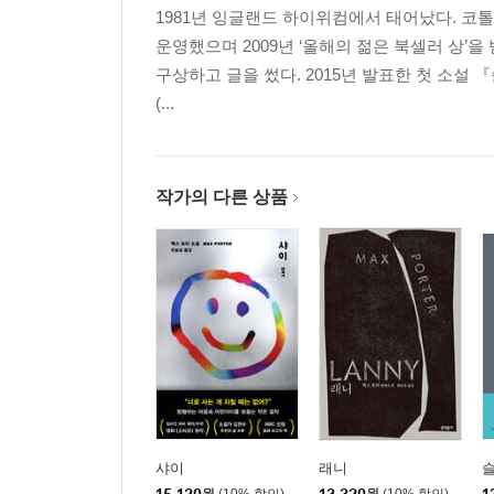
1981년 잉글랜드 하이위컴에서 태어났다. 코
운영했으며 2009년 ‘올해의 젊은 북셀러 상’
구상하고 글을 썼다. 2015년 발표한 첫 소설 
(...
작가의 다른 상품
샤이
래니
슬