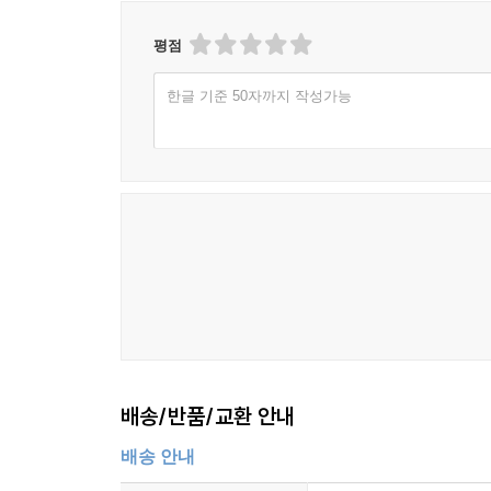
샤이는 그의 책 중 가장 낯설고, 가장 매혹적이며, 
- 이언 랜킨 (에드거상, 대거상 수상 작가)
평점
클레어 키건의 대표작 『이처럼 사소한 것들』을 
스크린에 아름답게 구현하는 작품성을 입증한 바 
맥스 포터는 누구와도 다른 글쓰기를 한다. 나는 샤
한글 기준 50자까지 작성가능
판단한 이야기라는 뜻이다. 연출을 맡은 팀 밀란츠 
변했다.
이보다 더 다를 수는 없다. 클레어 키건이 거대한 
- P.J. Harvey (락 싱어송라이터, 작가)
글을 쓴다”고 묘사했다. 이처럼 키건과 포터의 작
샤이는 나를 곧장 치아가 들쭉날쭉하고 수줍음 많던 
방식으로 독자에게 다가간다.
- 레이첼 앨런 (음악가)
“포터는 어떤 작가보다도 적은 분량으로 더 많은 것
상처의 근원지에 6억 년 된 부싯돌을 던지는 작은 
적은 분량으로 더 많은 것을 해내는 작은 걸작의 
136쪽(한국어판 168쪽) 분량으로 그의 작품 중
작품”이라고 자부한 만큼 그 안에 담긴 감정의 스
배송/반품/교환 안내
번에 읽히기를, 야상곡처럼 들리기를 바라며 썼다고
배송 안내
『샤이』의 문장은 음악처럼 리드미컬하다. 짧은 절