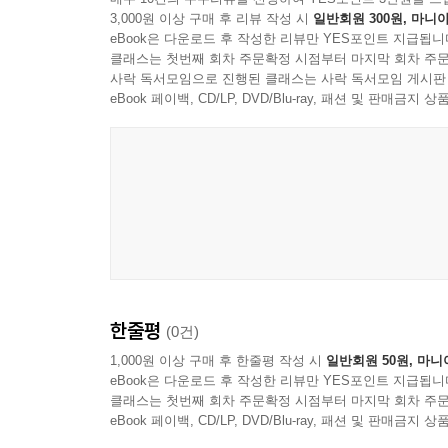
익사할 계획이다. 걷는 동안 그의 머릿속에서는 기
--- pp.78-79
- 북리스트
3,000원 이상 구매 후 리뷰 작성 시
일반회원 300원, 마니아
eBook은 다운로드 후 작성한 리뷰만 YES포인트 지급됩니
『샤이』는 어딘가로 도망치고 싶은, 하지만 도망치
클래스는 첫번째 회차 주문확정 시점부터 마지막 회차 주문
맥스 포터는 내가 세상에서 가장 좋아하는 작가다. 
그는 자신이 병을 깨서 얼굴을 찌른 그 애한테 편지를
사락 독서모임으로 진행된 클래스는 사락 독서모임 게시판
된 부싯돌’처럼 단단하고 강렬한 작품이다. 김연수
더 낯설기에 더 사랑스럽게) 보여주기 때문이다. 다
그 일이 모두의 마음속에서 너무 심각하고 논쟁의 
eBook 페이백, CD/LP, DVD/Blu-ray, 패션 및 판매금
발생하는 고통과 슬픔을 자기 안으로 끌어들이는,
- 조지 손더스 (작가,교수)
신이 그 일을 저지른 것에 대해 확실한 생각이나 감
덧붙였다. 끔찍하게 무거운 돌이 가득 든 배낭을 
하다. 흉터가 남았는지도 궁금하다.
있지만 바로 그렇기에 우리를 낯선 곳으로 데려간다
나는 자꾸 『댈러웨이 부인』을 떠올렸다. 전혀 맞
미안함이 잔뜩 든 무거운 가방을 짊어지고 걷는다.
느낄 수 있다. 또한 김연수 작가는 팬데믹 시절 
활자로부터 솟구쳐 나오는 경험을 어디서 또 했던가?
--- p.87
포터에게 돌은 죽음을, 살과 피는 사랑을 뜻한다. 
- 서맨사 하비 (2024 부커상 수상작 『궤도』의 저자
남겠다는 선언이다. 그래서 샤이의 한밤의 여정은 
너 자신에게 그러면 안 돼, 샤이. 내 아기. 그렇게 
이 소설의 주인공인 10대 소년의 가슴은 분노와 
--- p.88
그냥 아름답다고 말할밖에…
“내 마음을 산산이 부숴놓았다” _킬리언 머피
- 마리아나 엔리케스 (2021 인터내셔널 부커상 
〈이처럼 사소한 것들〉 제작진이 선택한 두 번째 
한줄평
“나, 길고 어두운 터널에 있었어.” 그는 슬프게 말한
(0건)
철조망으로 둘러싸인 세계, 멍투성이인 세계 속 
1,000원 이상 구매 후 한줄평 작성 시
일반회원 50원, 마니
소설은 아카데미 남우주연상을 수상한 영화배우 킬
--- p.131
eBook은 다운로드 후 작성한 리뷰만 YES포인트 지급됩니
포터는 또 다시 비길 데 없는 걸작을 써냈다.
한층 넓은 감상의 장을 열어준다. 영화는 2025년
클래스는 첫번째 회차 주문확정 시점부터 마지막 회차 주문
- 마리커 뤼카스 레이네펠트 (2020 인터내셔널 부
『샤이』를 읽고 나서 “마음이 산산이 부서졌다”고
eBook 페이백, CD/LP, DVD/Blu-ray, 패션 및 판매금
제작자이자 배우로 나서게 된 가장 큰 배경이었다.