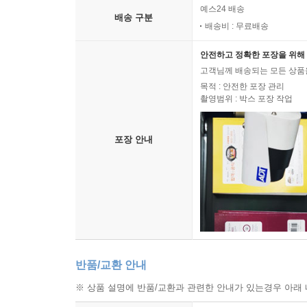
예스24 배송
샤이가 듣는 드럼 앤 베이스 음악과 겹치며 그의
배송 구분
배송비 : 무료배송
한다는 문법을 기세 좋게 깨부수며 독자에게 더 깊
듣는 공감각적 독서 체험”을 하게 된다.
안전하고 정확한 포장을 위해 
고객님께 배송되는 모든 상품을
“자기 자신을 알아가는 건 여러 계절이 걸리는 일이지
목적 : 안전한 포장 관리
촬영범위 : 박스 포장 작업
길고 어두운 터널을 지나고 있는 나에게 꼭 쥐여주고
불안을 짊어지고 나아가는 새로운 세대를 위한 『
포장 안내
살아가는 일이 버거운 것은 샤이의 문제만은 아니
앞길엔 여전히 낯선 고통과 실패가 기다리고 있다. 
상처 입은 자신과 함께. “일어나서 가보자, 샤이
걸어가는 순간에 비로소 사랑이 시작된다고, 그 사
손, 돌을 던진 손, 그 모든 손이 결국엔 다른 손
남아 있다고.
반품/교환 안내
“어두운 터널에서 좌절하여 스스로 무너지지 않고 힘
※ 상품 설명에 반품/교환과 관련한 안내가 있는경우 아래 
스티브 선생님이 해준 말들도 샤이에게 희망이 된다. 