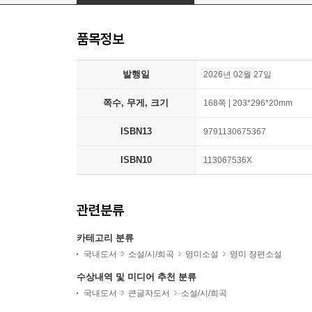
품목정보
발행일
2026년 02월 27일
쪽수, 무게, 크기
168쪽 | 203*296*20mm
ISBN13
9791130675367
ISBN10
113067536X
관련분류
카테고리 분류
국내도서
소설/시/희곡
영미소설
영미 장편소설
수상내역 및 미디어 추천 분류
국내도서
큰글자도서
소설/시/희곡