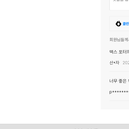
클린
회원님들께
맥스 포터의
산*자
202
너무 좋은 
p*******