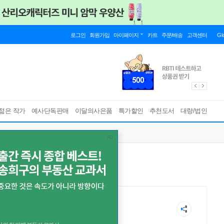
로그인
회원가입
마이페이지
카트
주문/배송
고객센터
Gl
젊은 작가
예사단독판매
이달의사은품
특가할인
추천도서
대량/법인