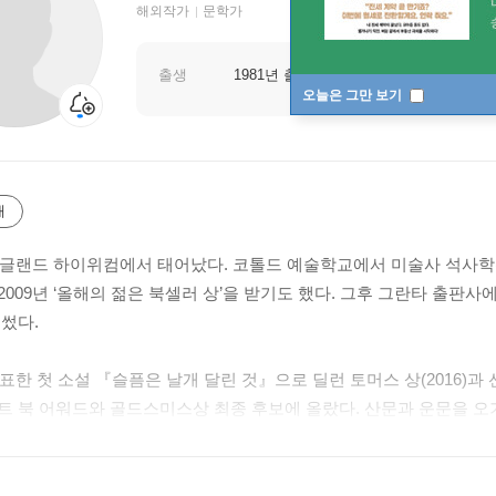
해외작가
문학가
출생
1981년 출생
오늘은 그만 보기
개
 잉글랜드 하이위컴에서 태어났다. 코톨드 예술학교에서 미술사 석사학
2009년 ‘올해의 젊은 북셀러 상’을 받기도 했다. 그후 그란타 출판사
 썼다.
발표한 첫 소설 『슬픔은 날개 달린 것』으로 딜런 토머스 상(2016)과
트 북 어워드와 골드스미스상 최종 후보에 올랐다. 산문과 운문을 오
0여 개국에 판매되었으며, 킬리언 머피 주연의 연극으로 각색되어 201
 한 소년의 실종이 작은 시골 마을에 몰고 온 갈등과 혼란을 신화적
 그해 부커상과 웨인라이트상 후보에 올랐고, 고든 번 상 최종 후보에 