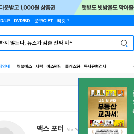
D/LP
DVD/BD
문구
/GIFT
티켓
독서유형검사
장안내
채널예스
사락
예스펀딩
클래스24
RBTI Lab
독서유형검사
맥스 포터
Max Porter