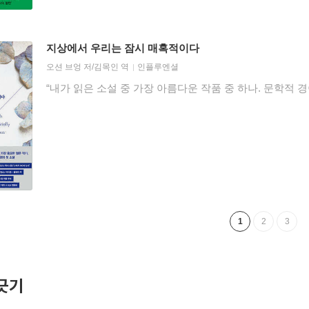
지상에서 우리는 잠시 매혹적이다
오션 브엉
저/
김목인
역
인플루엔셜
“내가 읽은 소설 중 가장 아름다운 작품 중 하나. 문학적 
1
2
3
긋기