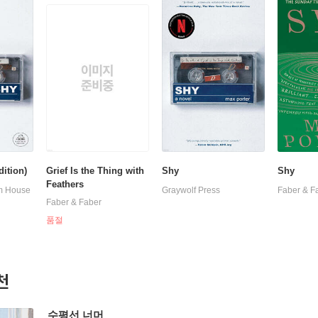
ition)
Grief Is the Thing with
Shy
Shy
Feathers
om House
Graywolf Press
Faber & F
Faber & Faber
품절
천
수평선 너머