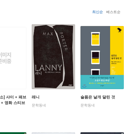
cis Bacon』을 발표했다.
최신순
베스트순
소] 샤이 + 패브
래니
슬픔은 날개 달린 것
 + 영화 스티브
문학동네
문학동네
스터