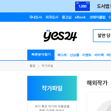
국내도서
외국도서
중고샵
eBook
크레마클럽
C
빠른분야찾기
베스트
신상품
이벤트
바이백
매
웰컴
작가파일
해외작가
작가파일
작가 혹은 작가와 작품명을
함께 검색해 보세요.