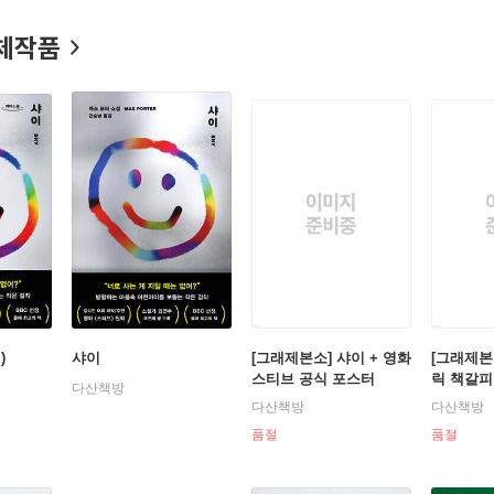
 형식으로 풀어낸 소설 『프랜시스 베이컨의 죽음The Death of Fran
체작품
)
샤이
[그래제본소] 샤이 + 영화
[그래제본
스티브 공식 포스터
릭 책갈피
다산책방
공식 포
다산책방
다산책방
품절
품절