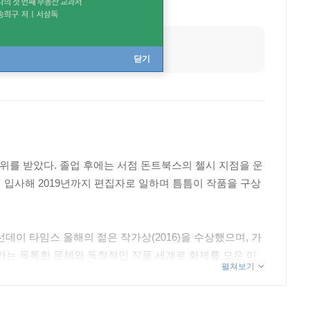
출생지
잉글랜드 하이위컴
닫기
위를 받았다. 졸업 후에는 서점 돈트북스의 첼시 지점을 운
에 입사해 2019년까지 편집자로 일하며 틈틈이 작품을 구상
 선데이 타임스 올해의 젊은 작가상(2016)을 수상했으며, 가
가는 독특한 문체와 독창적인 작품 세계로 화제를 모은 이
펼쳐보기
8년 3월 초연되었다. 2019년 두번째 장편소설 『래니』를
이고 전설적인 요소를 곁들여 아름답고 환상적으로 그려낸
올랐다. 2021년, 화가 프랜시스 베이컨의 생애 마지막 나