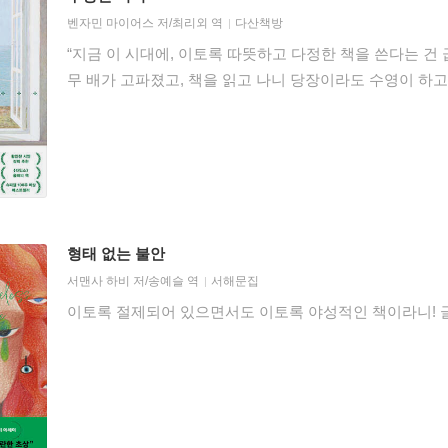
벤자민 마이어스
저/
최리외
역
다산책방
“지금 이 시대에, 이토록 따뜻하고 다정한 책을 쓴다는 건 
무 배가 고파졌고, 책을 읽고 나니 당장이라도 수영이 하고
형태 없는 불안
서맨사 하비
저/
송예슬
역
서해문집
이토록 절제되어 있으면서도 이토록 야성적인 책이라니! 