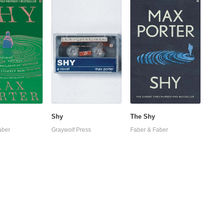
Shy
The Shy
aber
Graywolf Press
Faber & Faber