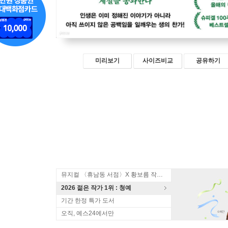
미리보기
사이즈비교
공유하기
뮤지컬 〈휴남동 서점〉X 황보름 작가 북토크
2026 젊은 작가 1위 : 청예
기간 한정 특가 도서
오직, 예스24에서만