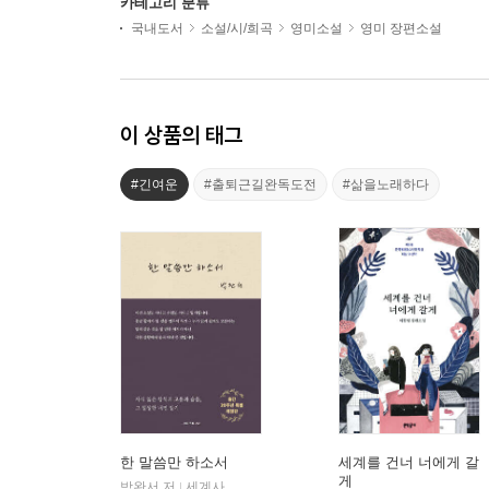
카테고리 분류
국내도서
소설/시/희곡
영미소설
영미 장편소설
이 상품의 태그
#긴여운
#출퇴근길완독도전
#삶을노래하다
한 말씀만 하소서
세계를 건너 너에게 갈
게
박완서 저
세계사
|