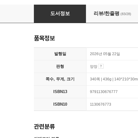
수평선 너머
도서정보
리뷰/한줄평
(83/28)
품목정보
발행일
2026년 05월 22일
판형
양장
쪽수, 무게, 크기
340쪽 | 436g | 140*210*30
ISBN13
9791130676777
ISBN10
1130676773
관련분류