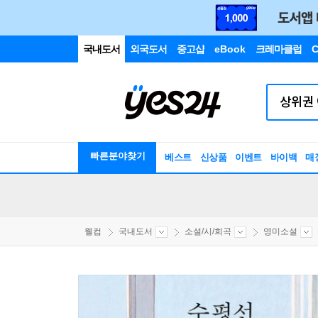
국내도서
외국도서
중고샵
eBook
크레마클럽
C
빠른분야찾기
베스트
신상품
이벤트
바이백
매
웰컴
국내도서
소설/시/희곡
영미소설