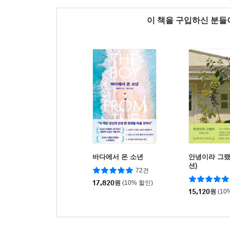
이 책을 구입하신 분
바다에서 온 소년
안녕이라 그랬
션)
72건
17,820
원
(10% 할인)
15,120
원
(10