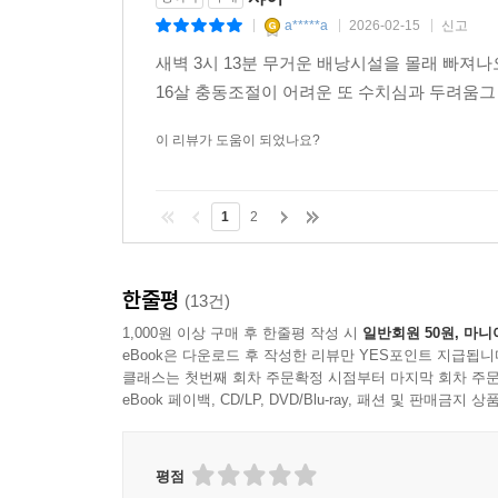
a*****a
2026-02-15
신고
|
|
|
소설은 샤이를 진단하거나 틀에 가두어 설명하기를
새벽 3시 13분 무거운 배낭시설을 몰래 빠져
보려는 시도를 보여준다. 『호밀밭의 파수꾼』이
16살 충동조절이 어려운 또 수치심과 두려움그
일으킨 것처럼 『샤이』 또한 그와 같은 날것의 충
포터의 진면목이다. 스티브 선생님의 한마디는 그
이 리뷰가 도움이 되었나요?
시절은 지나갔다고, 결국엔 괜찮을 거라고.
1
2
한줄평
(13건)
1,000원 이상 구매 후 한줄평 작성 시
일반회원 50원, 마니
eBook은 다운로드 후 작성한 리뷰만 YES포인트 지급됩니
클래스는 첫번째 회차 주문확정 시점부터 마지막 회차 주문
eBook 페이백, CD/LP, DVD/Blu-ray, 패션 및 판매금
평점