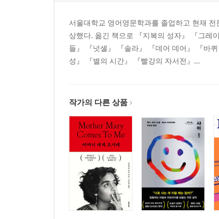
서울대학교 영어영문학과를 졸업하고 현재 전문 
상했다. 옮긴 책으로 『지복의 성자』 『그레
들』 『넛셸』 『솔라』 『데어 데어』 『바퀴
성』 『별의 시간』 『빨강의 자서전』...
작가의 다른 상품