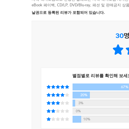
eBook 페이백, CD/LP, DVD/Blu-ray, 패션 및 판매금
“너로 사는 게 지칠 때는 없어?”
낱권으로 등록된 리뷰가 포함되어 있습니다.
살아가는 일이 버거운 소년의 인생을 지켜낼 하룻밤
30
명
중학교 입학시험 낙방. 두 학교에서 퇴학. 열세 살
‘라스트 찬스’에서 생활하고 있다. ‘마지막 기회’를
비행 청소년들이 무한한 인내와 애정을 지닌 교사
폭력과 죄책감, 불안과 수치심이 번갈아가며 들끓는
“인생이 이렇게까지 스트레스고, 이렇게까지 힘든 거
별점별로 리뷰를 확인해 보세
67%
새벽 3시 13분, 결단을 내린 샤이는 집에서도 멀고
배낭을 메고 학교를 빠져나와 연못으로 향하는 세 
20%
익사할 계획이다. 걷는 동안 그의 머릿속에서는 기
3%
0%
『샤이』는 어딘가로 도망치고 싶은, 하지만 도망치
10%
된 부싯돌’처럼 단단하고 강렬한 작품이다. 김연수