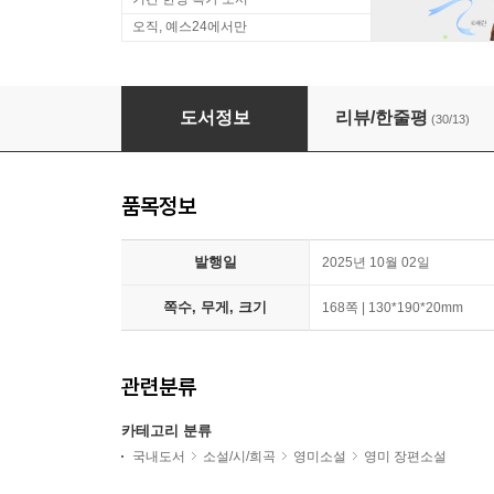
오직, 예스24에서만
[그래제본소] 샤이 + 영화 스티브 공식 포스터
도서정보
리뷰/한줄평
(30/13)
품목정보
발행일
2025년 10월 02일
쪽수, 무게, 크기
168쪽 | 130*190*20mm
관련분류
카테고리 분류
국내도서
소설/시/희곡
영미소설
영미 장편소설