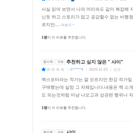
“자기 자신을 알아가는 건 여러 계절이 걸리는 일이지
사실 읽어 보면서 나의 머리속도 같이 복잡해 
길고 어두운 터널을 지나고 있는 나에게 꼭 쥐여주고
닌듯 하고 스토리가 없고 공감할수 없는 비행청소
불안을 짊어지고 나아가는 새로운 세대를 위한 『
르지만....
더보기
1명
이 이 리뷰를 추천합니다.
살아가는 일이 버거운 것은 샤이의 문제만은 아니
앞길엔 여전히 낯선 고통과 실패가 기다리고 있다. 
상처 입은 자신과 함께. “일어나서 가보자, 샤이
걸어가는 순간에 비로소 사랑이 시작된다고, 그 사
추천하고 싶지 않은 " 샤이"
종이책
구매
손, 돌을 던진 손, 그 모든 손이 결국엔 다른 손
h******4
2025-11-25
신고
|
|
|
남아 있다고.
맥스포터라는 작가는 잘 모르지만 한강 작가및 
구매했는데 실망 그 자체입니다.내용은 책 소개
“어두운 터널에서 좌절하여 스스로 무너지지 않고 힘
도 되는것처럼 마냥 나오고과 성관련 행위나 자
스티브 선생님이 해준 말들도 샤이에게 희망이 된다. 
2005년의 샤이는 이 시간을 돌아보며 내 말에 동의
1명
이 이 리뷰를 추천합니다.
돼. 그러면서, 스티브 말이 맞았다고 할 거야!’ 샤
우리는 2005년의 샤이가 그 어두운 터널의 시
있으니까!”_민승남, 옮긴이의 글에서
샤이
종이책
구매