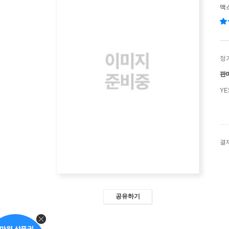
맥
정
판
Y
결
공유하기