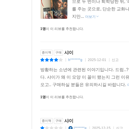
으로 두 번이나 퇴학당한 뒤,
판단한 이야기라는 뜻이다. 연출을 맡은 팀 밀란츠 
를 주는 곳으로, 단순한 교화
이보다 더 다를 수는 없다. 클레어 키건이 거대한 
지만...
글을 쓴다”고 묘사했다. 이처럼 키건과 포터의 작
더보기
방식으로 독자에게 다가간다.
1명
이 이 리뷰를 추천합니다.
“포터는 어떤 작가보다도 적은 분량으로 더 많은 것
상처의 근원지에 6억 년 된 부싯돌을 던지는 작은 
샤이
종이책
구매
h*******g
2025-12-01
신고
|
|
|
적은 분량으로 더 많은 것을 해내는 작은 걸작의 
136쪽(한국어판 168쪽) 분량으로 그의 작품 중
방황하는 소년에 관련된 이야기입니다. 드럼..?
작품”이라고 자부한 만큼 그 안에 담긴 감정의 스
다. 샤이가 왜 이 모양 이 꼴이 됐는지 그런 
번에 읽히기를, 야상곡처럼 들리기를 바라며 썼다고
오고.. 구매하실 분들은 유의하시길 바랍니다.
1명
이 이 리뷰를 추천합니다.
『샤이』의 문장은 음악처럼 리드미컬하다. 짧은 절
샤이가 듣는 드럼 앤 베이스 음악과 겹치며 그의
한다는 문법을 기세 좋게 깨부수며 독자에게 더 깊
샤이
종이책
구매
듣는 공감각적 독서 체험”을 하게 된다.
l*******e
2025-12-15
신고
|
|
|