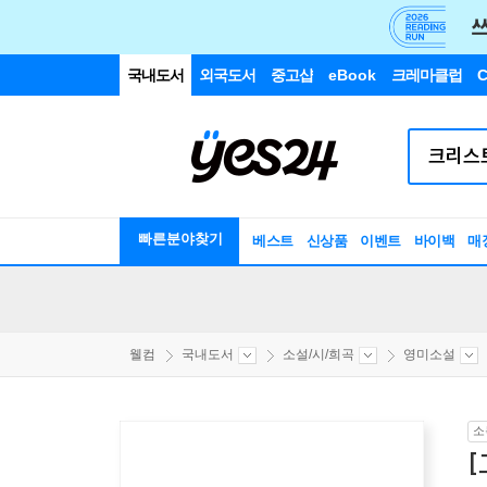
국내도서
외국도서
중고샵
eBook
크레마클럽
C
빠른분야찾기
베스트
신상품
이벤트
바이백
매
웰컴
국내도서
소설/시/희곡
영미소설
소
[