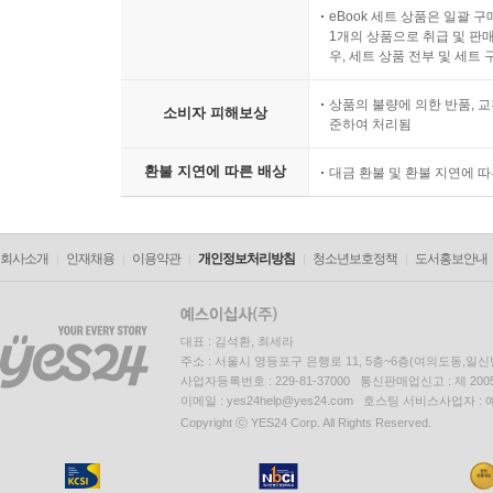
eBook 세트 상품은 일괄 
1개의 상품으로 취급 및 판매
우, 세트 상품 전부 및 세트
상품의 불량에 의한 반품, 교
소비자 피해보상
준하여 처리됨
환불 지연에 따른 배상
대금 환불 및 환불 지연에 
회사소개
인재채용
이용약관
개인정보처리방침
청소년보호정책
도서홍보안내
대표 : 김석환, 최세라
주소 : 서울시 영등포구 은행로 11, 5층~6층(여의도동,일신
사업자등록번호 : 229-81-37000 통신판매업신고 : 제 200
이메일 : yes24help@yes24.com 호스팅 서비스사업자 :
Copyright ⓒ YES24 Corp. All Rights Reserved.