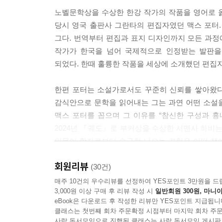
노벨문학상을 수상한 한강 작가의 작품을 영어로 옮
당시 영국 출판사 그란타의 편집자였던 맥스 포터
그다. 번역부터 편집과 표지 디자인까지 모든 과
작가가 한국을 넘어 국제적으로 인정받는 발판을 
되었다. 한때 훌륭한 작품을 세상에 소개했던 편집자
한편 포터는 소설가로서도 꾸준히 신뢰를 쌓아왔다
감식안으로 문학을 읽어내는 그는 과연 어떤 소설을 
맥스 포터를 꼽으며 그 이유를 “참신한 구성과 흉
2024년 『궤도』로 부커상을 수상한 서맨사 하비는
인물이 활자로부터 솟구쳐 나오는 경험은 어떤 책에
기다리게 만들고, 신작을 발표할 때마다 평단과 독
회원리뷰
(30건)
지금까지 네 권의 소설을 발표한 맥스 포터는 시
매주 10건의 우수리뷰를 선정하여 YES포인트 3만원을 드
3,000원 이상 구매 후 리뷰 작성 시
일반회원 300원, 마니아
좀처럼 추천사를 쓰지 않는 한강 작가가 “이상한 온
eBook은 다운로드 후 작성한 리뷰만 YES포인트 지급됩니
문단의 대표 작가 김연수가 추천한 두 번째 소설 
클래스는 첫번째 회차 주문확정 시점부터 마지막 회차 주문
서울국제작가축제에서 포터와 대담을 나누었던 김연
사락 독서모임으로 진행된 클래스는 사락 독서모임 게시판