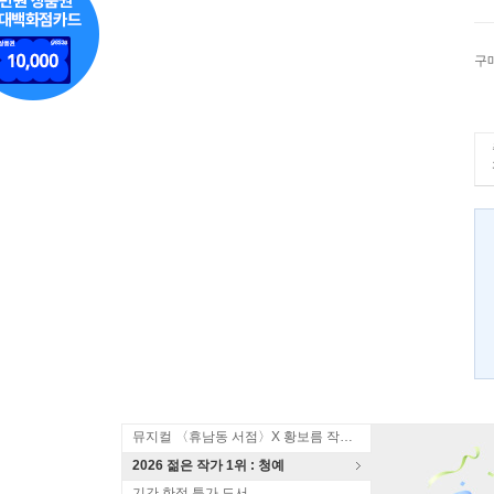
구
뮤지컬 〈휴남동 서점〉X 황보름 작가 북토크
2026 젊은 작가 1위 : 청예
기간 한정 특가 도서