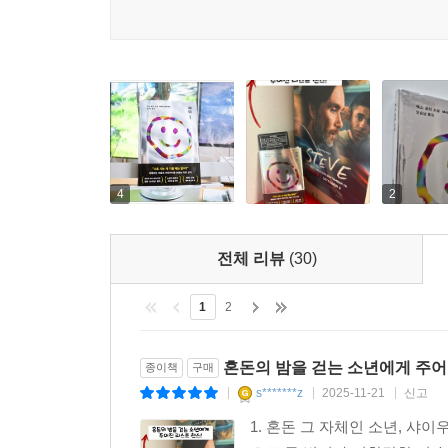
발생하는 고통과 슬픔을 자기 안으로 끌어들이는,
덧붙였다. 끔찍하게 무거운 돌이 가득 든 배낭을 
있지만 바로 그렇기에 우리를 낯선 곳으로 데려간다
느낄 수 있다. 또한 김연수 작가는 팬데믹 시절 
포터에게 돌은 죽음을, 살과 피는 사랑을 뜻한다. 
남겠다는 선언이다. 그래서 샤이의 한밤의 여정은 
“내 마음을 산산이 부숴놓았다” _킬리언 머피
4
2
[이처럼 사소한 것들] 제작진이 선택한 두 번째 소설
전체 리뷰
(30)
소설은 아카데미 남우주연상을 수상한 영화배우 킬
한층 넓은 감상의 장을 열어준다. 영화는 2025년
1
2
『샤이』를 읽고 나서 “마음이 산산이 부서졌다”고
제작자이자 배우로 나서게 된 가장 큰 배경이었다.
혼돈의 밤을 걷는 소년에게 주어
종이책
구매
s*******z
2025-11-21
신고
|
|
|
클레어 키건의 대표작 『이처럼 사소한 것들』을 
1. 혼돈 그 자체인 소년, 샤이
스크린에 아름답게 구현하는 작품성을 입증한 바 