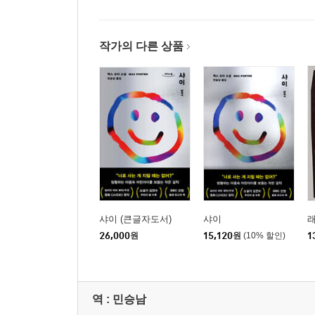
작가의 다른 상품
샤이 (큰글자도서)
샤이
26,000
원
15,120
원
(10% 할인)
1
역 :
민승남