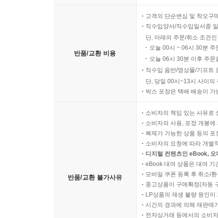
고객의 단순변심 및 착오구
직수입양서/직수입일서중 일
단, 아래의 주문/취소 조건인
오늘 00시 ~ 06시 30분 
반품/교환 비용
오늘 06시 30분 이후 주문
직수입 음반/영상물/기프트 
단, 당일 00시~13시 사이
박스 포장은 택배 배송이 가
소비자의 책임 있는 사유로 
소비자의 사용, 포장 개봉에 
복제가 가능한 상품 등의 포장을 
소비자의 요청에 따라 개별
디지털 컨텐츠인 eBook, 
eBook 대여 상품은 대여 기
모바일 쿠폰 등록 후 취소/환
반품/교환 불가사유
중고상품이 구매확정(자동 
LP상품의 재생 불량 원인이 기
시간의 경과에 의해 재판매가
전자상거래 등에서의 소비자