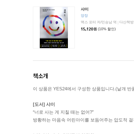
샤이
양장
맥스 포터 저/민승남 역
다산책방
|
15,120
원
(10% 할인)
책소개
이 상품은 YES24에서 구성한 상품입니다.(낱개 반품
[도서] 샤이
“너로 사는 게 지칠 때는 없어?”
방황하는 마음속 어린아이를 보듬어주는 압도적 걸