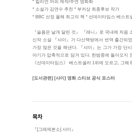
* 킬리언 머피 제작/주연 영화화
* 소설가 김연수 추천 * 부커상 최종후보 작가
* BBC 선정 올해 최고의 책 * 선데이타임스 베스트
『슬픔은 날개 달린 것』 『래니』로 국내에 처음
신작 소설 『샤이』가 다산책방에서 번역 출간되었다.
가장 많은 것을 해낸다. 『샤이』는 그가 가장 단시
야기가 압축적으로 담겨 있다. 한밤중에 돌아오지 
《선데이타임스》 베스트셀러 1위에 오르고, 그해 B
[도서관련] [샤이] 영화 스티브 공식 포스터
목차
『[그래제본소] 샤이』