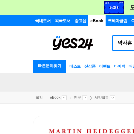
국내도서
외국도서
중고샵
eBook
크레마클럽
C
빠른분야찾기
베스트
신상품
이벤트
바이백
매
웰컴
eBook
인문
서양철학