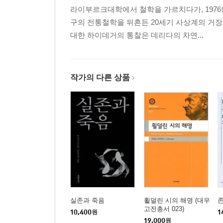
라이부르크대학에서 철학을 가르치다가, 197
제1장 현존재에 대한 준비적 분석과제의 제시
구의 전통철학을 뒤흔든 20세기 사상계의 거장
9 현존재의 분석작업 주제·60
대한 하이데거의 통찰은 데리다의 차연...
10 인간학 심리학 생물학에 대한 현존재 분석작업의
11 실존론적 분석작업과 원시적 현존재의 해석, ‘자
제2장 현존재의 근본틀로서의 세계―내―존재 일
작가의 다른 상품
12 내―존재(안에―있음) 그 자체를 길잡이 삼아 
13 기초잡힌 하나의 상태로 이루어지는 내―존재의 
제3장 세계의 세계성
14 세계 일반의 세계성 이념·86
A. 환경세계성 고유의 세계성과 세계성 전반의 분석
15 환경세계 안에서 만나는 존재자의 존재·90
16 세계 내부에 있는 존재자로부터 환경세계의 세계
17 지시와 기호·103
실존과 죽음
횔덜린 시의 해명 (대우
18 취향성과 유의성, 세계의 세계성·110
고전총서 023)
10,400
원
1
B. 세계성 분석을 데카르트의 세계존재론과 대조하
19,000
원