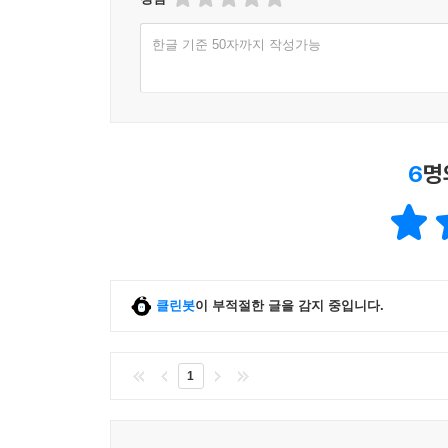
현대철학의 장엄한 물음? 그 기념비적 명저!
68 열어밝힘 일반의 시간성·434
한글 기준 50자까지 작성가능
69 세계―내―존재의 시간성과 세계 초월 문제·452
하이데거는 “존재의 의미에 대한 물음은 「
70 현존재적 공간성의 시간성·472
전개되었다.”라고 지적했다. 또한 그는 “「존
71 현존재 일상성의 시간적 의미·475
명칭이다.”라고도 말했다. 그렇다면 「존재와 시간
이 사태를 임무로 받아들이고 온 사상계의 주목을
제5장 시간성과 역사성
지금도 여전히 ‘길 위에 서’ 있다. 세상에 알려진 
6
명
72 역사 문제의 실존론적 존재론적 전망·479
73 역사의 통속적 이해와 현존재의 발생·486
세계는 지금 과학과 기술의 발전을 바탕으로, ‘세계
74 역사성의 근본 구성·492
획일화는 인류의 미래를 생각할 때 달가운 일이 아
75 현존재의 역사성과 세계역사·498
논리’에 관심을 돌려 앞으로의 인류역사를 이끌어
76 현존재의 역사성에 의거한, 역사학의 실존론적 근
앞길을 인도해준다.
77 역사성 문제에 대한 위의 논술과, W. 딜타이의 
클린봇
이 부적절한 글을 감지 중입니다.
제6장 시간성과 통속적 시간개념 근원으로서의 시
1
78 앞에서 논술한 현존재의 시간적 분석의 불완전성·
79 현존재의 시간성과 시간의 배려·522
80 배려되는 시간과 시간내부성·528