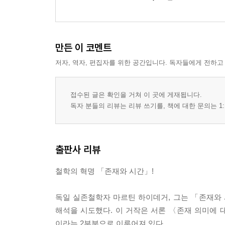
19 연장으로서의 ‘세계’규정·118
20 ‘세계’에 대한 존재론적 규정의 모든 기초·121
21 데카르트 ‘세계’존재론에 대한 해석학적 논의·12
만든 이 코멘트
C. 환경세계의 환경성과 현존재의 공간성
22 세계 내부적인 도구적 존재자의 공간성·133
저자, 역자, 편집자를 위한 공간입니다. 독자들에게 전하고
23 세계―내―존재의 공간성·136
24 현존재의 공간성과 공간·143
접수된 글은 확인을 거쳐 이 곳에 게재됩니다.
독자 분들의 리뷰는 리뷰 쓰기를, 책에 대한 문의는 1:
제4장 공동존재와 자기존재로서의 세계―내―존재 
25 현존재는 누구인가? 실존론적인 물음의 설정·14
26 타인의 공동현존재와 일상적 공동존재·153
출판사 리뷰
27 일상적 자기존재와 세상사람·163
철학의 혁명 「존재와 시간」!
제5장 내―존재 그 자체
28 내―존재의 주제적 분석 과제·170
독일 실존철학자 마르틴 하이데거, 그는 「존재와 
A. 현(現)의 실존론적 구성
해석을 시도했다. 이 거작은 서론 〈존재 의미에
29 심경으로서의 현―존재·174
이라는 2부분으로 이루어져 있다.