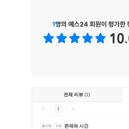
44 현존재, 열어 밝힘 및 진리·274
“타인의 지배에 놓여 있는 일상세계로부터 떨어져
그곳에서 비로소 우리는 존재의미를 밝힐 수 있다.”
제2편 현존재와 시간성
1
명의 예스24 회원이 평가한
이 주장에서 문명에 대한 부정적 태도가 진하게
45 현존재의 예비 기초분석 성과 및 이 존재자에 대
10.
절망하던 사람들을 매료하고 공감을 불러일으킨다.
제1장 현존재의 가능한 전체존재와 죽음을 맞는 존
과학이란 족쇄로부터의 해방, 인간 삶의 진리 탐구!
46 현존재적 전체존재를 존재론적으로 파악 규정하는
47 타인의 죽음의 경험가능성과 전체적인 현존재의 
하이데거의 통찰력은 시대가 변할수록 그 위대함이 
48 미완성 종말 전체성·311
눈부신 발전 이면에 웅크린 어두운 그림자를 꿰뚫
49 죽음의 실존론적 분석과, 그 현상에 대한 다른 철
진력했다. 더 나아가 앞으로 인류가 누릴 삶의 문
50 죽음의 실존론적 존재론적 구조의 밑그림·322
하이데거는 서구 형이상학이 기술과 과학의 토대임
51 죽음을 맞는 존재와 현존재의 일상성·326
근원의 구명을 시도했다.
전체 리뷰
(1)
52 죽음을 맞는 일상적 존재와 죽음의 완전한 실존론
53 본디적 ‘죽음을 맞는 존재’의 실존론적 기투·336
1
하이데거는 「존재와 시간」에서 인간의 삶을 과
하이데거가 주목한 것은 ‘존재’와 ‘시간’의 관계다
제2장 본디적 존재가능의 현존재적 증명과 결의성
밝히는 것에 가장 큰 관심을 두었다. 존재는 시간 
존재와 시간
종이책
구매