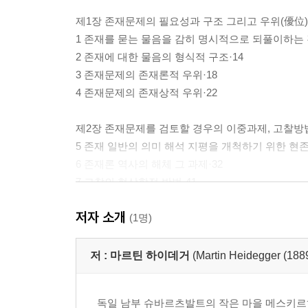
제1장 존재문제의 필요성과 구조 그리고 우위(優位)
1 존재를 묻는 물음을 감히 명시적으로 되풀이하는 
2 존재에 대한 물음의 형식적 구조·14
3 존재문제의 존재론적 우위·18
4 존재문제의 존재상적 우위·22
제2장 존재문제를 검토할 경우의 이중과제, 고찰방
5 존재 일반의 의미 해석 지평을 개척하기 위한 현
6 존재론 역사의 해체 그 과제·32
7 고찰의 현상학적 방법·41
8 논술의 짜임·55
저자 소개
(1명)
제1부 현존재를 시간성으로 해석하고,
존재에 대한 물음의 초월적 지평으로서 시간을 밝
저 :
마르틴 하이데거
(Martin Heidegger (188
제1편 현존재에 대한 준비적인 기초분석
독일 남부 슈바르츠발트의 작은 마을 메스키르