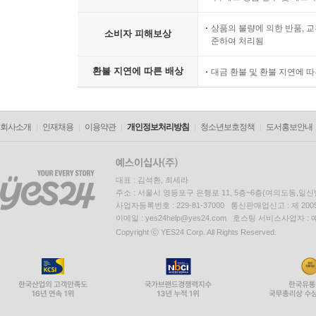
상품의 불량에 의한 반품, 교
소비자 피해보상
준하여 처리됨
환불 지연에 따른 배상
대금 환불 및 환불 지연에 
회사소개
인재채용
이용약관
개인정보처리방침
청소년보호정책
도서홍보안내
대표 : 김석환, 최세라
주소 : 서울시 영등포구 은행로 11, 5층~6층(여의도동,일신
사업자등록번호 : 229-81-37000 통신판매업신고 : 제 200
이메일 : yes24help@yes24.com 호스팅 서비스사업자 :
Copyright ⓒ YES24 Corp. All Rights Reserved.