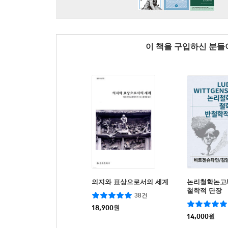
이 책을 구입하신 분
의지와 표상으로서의 세계
논리철학논고
철학적 단장
38건
18,900
원
14,000
원