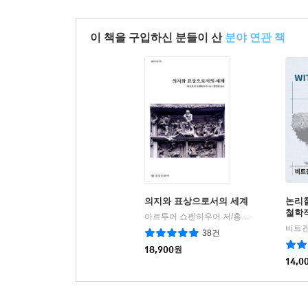
이 책을 구입하신 분들이 산
분야 연관 책
의지와 표상으로서의 세계
논리
철학
아르투어 쇼펜하우어 저/홍성광 역
을유문화
|
비트겐
38건
18,900
원
14,0