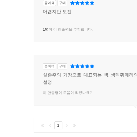
종이책
구매
81 시간내부성과, 통속적 시간개념의 발생·539
어렵지만 도전
82 시간성과 현존재 및 세계시간의 실존론적 존재론
83 현존재의 실존론적 시간적 분석론과 존재 일반 
1명
이 이 한줄평을 추천합니다.
하이데거 생애와 사상
Ⅰ 하이데거가 걸어온 길·563
Ⅱ 「존재와 시간」에 대하여·595
Ⅲ 하이데거의 사상·610
종이책
구매
실존주의 거장으로 대표되는 책..생텍쥐페리
하이데거 연보·683
설정
이 한줄평이 도움이 되었나요?
1