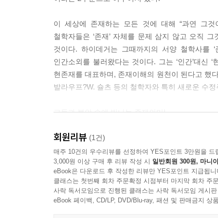
30 심경의 한 양태로서의 공포·182
31 이해로서의 현―존재·186
이 세상에 존재하는 모든 것에 대해 “과연 그것
32 이해와 해석·194
철학자들은 ‘존재’ 자체를 문제 삼지 않고 오직 그
33 해석의 파생적 양태로서의 진술·201
것이다. 하이데거는 그때까지의 서양 철학사를 ‘
34 현―존재와 이야기, 언어·209
인간소외를 불러왔다는 것이다. 그는 ‘인간’대신 
B. 현의 일상적 존재와 현존재의 퇴락
현존재를 대표하며, 존재이해의 원천이 된다고 했다.
35 빈말·218
발라우프?W. 슐츠 등의 철학자와 특히 새로운 수정
36 호기심·221
37 애매함·224
고독과 불안 속에 빛나는 존재의미!
38 퇴락과 피투성(被投性)·227
회원리뷰
「존재와 시간」은 그리스시대부터 철학의 핵심과제
(1건)
제6장 현존재의 존재로서의 관심
인간존재를 실존에 근거하여 분석하는 일을 이 저
매주 10건의 우수리뷰를 선정하여 YES포인트 3만원을 드
39 현존재 구조 전체의 근원적인 전체성에 대한 문제
3,000원 이상 구매 후 리뷰 작성 시
일반회원 300원, 마니아
낡은 느낌에도 불구하고 그것을 바라보는 시점 및
40 현존재의 두드러진 개시성으로서의 불안이라는 
eBook은 다운로드 후 작성한 리뷰만 YES포인트 지급됩니
저작은 현대문명을 비판하는 측면도 가지고 있다.
클래스는 첫번째 회차 주문확정 시점부터 마지막 회차 주문
41 관심으로서의 현존재의 존재·247
들어가, 자신을 잃어버리고 획일적으로 변하는 인
사락 독서모임으로 진행된 클래스는 사락 독서모임 게시판
42 현존재의 전(前) 존재론적 자기해석에 의거해 
우리가 자기 자신을 되찾는 것은, 홀로 죽어가야 하
eBook 페이백, CD/LP, DVD/Blu-ray, 패션 및 판매금
43 현존재, 세계성 실재성·259