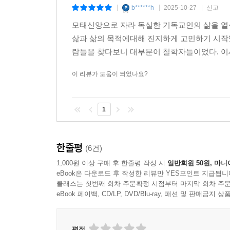
54 본디적인 실존적 가능성을 증명하는 문제·347
인간은 자신의 시간 속에서, 존재의 부름에 나름의 
b******h
2025-10-27
신고
|
|
|
55 양심의 실존론적 존재론적 기초·350
모태신앙으로 자라 독실한 기독교인의 삶을 열
56 양심의 호소하는 성격·353
세계를 뒤흔든 사상계의 위대한 유산!
삶과 삶의 목적에대해 진지하게 고민하기 시작했
57 관심에 호소하는 양심·355
람들을 찾다보니 대부분이 철학자들이었다. 이
58 호소의 이해와 책임·363
하이데거의 「존재와 시간」은 세상에 나온 순간부
59 양심의 실존론적 해석과 통속적 양심 해석·376
동향을 논하자면 「존재와 시간」의 감화를 빼놓을
이 리뷰가 도움이 되었나요?
60 양심을 통해 증명되는 본디적 존재가능의 실존론적
전해져 깊은 감명을 주었다.
제3장 현존재의 본디적 전체존재가능성과, 관심의
1
「존재와 시간」은 사실 서론에서 예고된 전체의 
61 현존재의 본디적 전체존재에 대한 한정설정으로
사상을 약속하는 책으로서 존재해 왔다. 초판 이후
62 선험적 결의성으로서의 현존재의 실존적?본디적
표명했다. 이리하여 「존재와 시간」은 하나의 커다
한줄평
63 관심의 존재의미의 철학적 해석을 위해 획득된 
(6건)
64 관심과 자기성(自己性)·411
1,000원 이상 구매 후 한줄평 작성 시
일반회원 50원, 마니
단편으로서의 「존재와 시간」은 하이데거가 40년
65 관심의 존재론적 의미로서의 시간성·418
eBook은 다운로드 후 작성한 리뷰만 YES포인트 지급됩니
시간」을 이런 기념으로 여겼다. 그는 「존재와
클래스는 첫번째 회차 주문확정 시점부터 마지막 회차 주문
66 현존재의 시간성과 거기서 발현하는 실존론적 분
바탕으로, 발표되지 않은 부분을 다른 방식으로 
eBook 페이백, CD/LP, DVD/Blu-ray, 패션 및 판매금
오늘날에도 그 모습을 빛내고 있다.
제4장 시간성과 일상성
67 현존재의 실존론적 구성틀의 근본 구성과, 그 구
평점