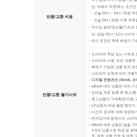
단, 아래의 주문/취소 조건인
오늘 00시 ~ 06시 30분 
반품/교환 비용
오늘 06시 30분 이후 주문
직수입 음반/영상물/기프트 
단, 당일 00시~13시 사이
박스 포장은 택배 배송이 가
소비자의 책임 있는 사유로 
소비자의 사용, 포장 개봉에 
복제가 가능한 상품 등의 포장을 
소비자의 요청에 따라 개별
디지털 컨텐츠인 eBook, 
eBook 대여 상품은 대여 기
모바일 쿠폰 등록 후 취소/환
반품/교환 불가사유
중고상품이 구매확정(자동 
LP상품의 재생 불량 원인이 기
시간의 경과에 의해 재판매가
전자상거래 등에서의 소비자
eBook 세트 상품은 일괄 
1개의 상품으로 취급 및 판매
우, 세트 상품 전부 및 세트