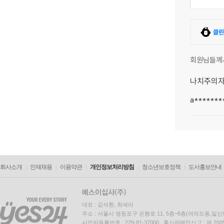
클린
회원님들께
나치주의
a*******
회사소개
인재채용
이용약관
개인정보처리방침
청소년보호정책
도서홍보안내
대표 : 김석환, 최세라
주소 : 서울시 영등포구 은행로 11, 5층~6층(여의도동,일신
사업자등록번호 : 229-81-37000 통신판매업신고 : 제 200