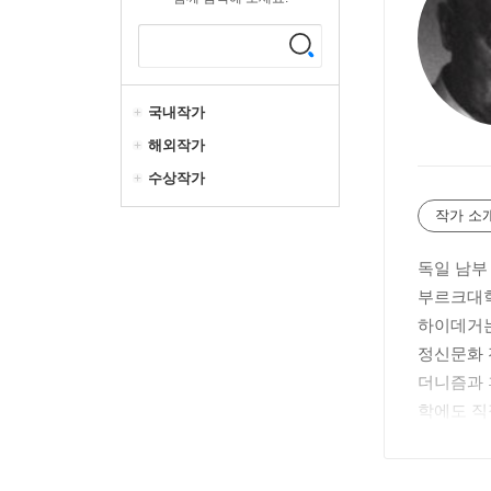
국내작가
해외작가
수상작가
작가 소
독일 남부
부르크대학
하이데거는
정신문화 
더니즘과 
학에도 직
상을 일별