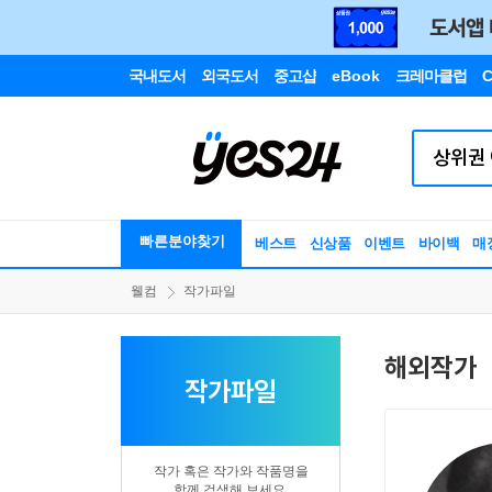
국내도서
외국도서
중고샵
eBook
크레마클럽
C
빠른분야찾기
베스트
신상품
이벤트
바이백
매
웰컴
작가파일
해외작가
작가파일
작가 혹은 작가와 작품명을
함께 검색해 보세요.