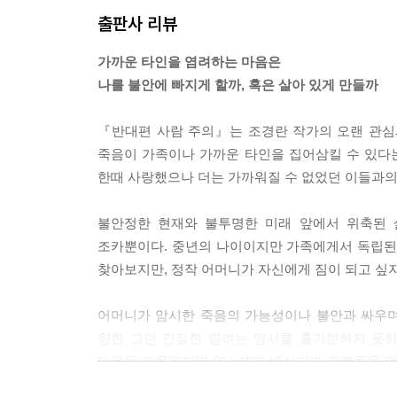
재서는 기우는 태양 쪽으로 얼굴을 돌리며 상상했다
출판사 리뷰
걸 똑똑히 보여주고 싶어했을 거라고.
---「일러두기, p.119」중에서
가까운 타인을 염려하는 마음은
나를 불안에 빠지게 할까, 혹은 살아 있게 만들까
불안은 언제나 발밑이나 허공, 어디에서 튀어나올
어려운 데가 있다.
『반대편 사람 주의』는 조경란 작가의 오랜 관심사였
---「검은 개 흰말, p.161」중에서
죽음이 가족이나 가까운 타인을 집어삼킬 수 있다
한때 사랑했으나 더는 가까워질 수 없었던 이들과의
그러나 나는 내가 아직 살아 있다는 이 충격을, 헛
명해야 할지 몰랐고 이것이 맞는 감정인지도 알 수 
불안정한 현재와 불투명한 미래 앞에서 위축된 
---「검은 개 흰말, p.161」중에서
조카뿐이다. 중년의 나이이지만 가족에게서 독립된
찾아보지만, 정작 어머니가 자신에게 짐이 되고 싶
남편에게도 친구들에게도 보여줄 수 없는 마음이 솟
수습할 수 없어질 거라는, 지금껏 지켜온 생활이 모
어머니가 암시한 죽음의 가능성이나 불안과 싸우며
---「그들, p.175」중에서
향한 그런 간절한 염려는 영서를 홀가분하지 못하
마음을 기울였지만 영서에게 배신감과 외로움을 안
반대편사랑주의. 종소에게는 얼핏 그렇게 보였고 
난 게 아니라 슬픈 것”이었음을, 스스로 타인에게 
다. 취약한 여름이 오고 있어서인지도 몰랐다.