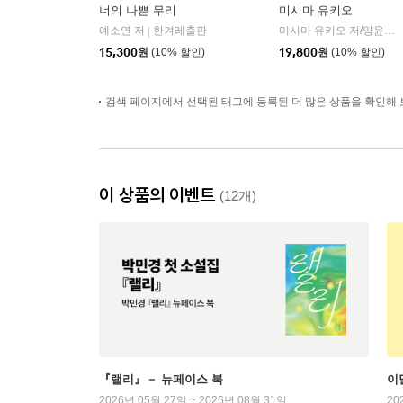
너의 나쁜 무리
미시마 유키오
예소연 저
한겨레출판
미시마 유키오 저/양윤옥 역
|
15,300
원
(10% 할인)
19,800
원
(10% 할인)
검색 페이지에서 선택된 태그에 등록된 더 많은 상품을 확인해 
이 상품의 이벤트
(12개)
『랠리』－ 뉴페이스 북
이
2026년 05월 27일 ~ 2026년 08월 31일
20