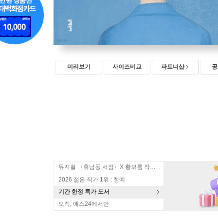
미리보기
사이즈비교
파트너샵
공
뮤지컬 〈휴남동 서점〉X 황보름 작가 북토크
2026 젊은 작가 1위 : 청예
기간 한정 특가 도서
오직, 예스24에서만