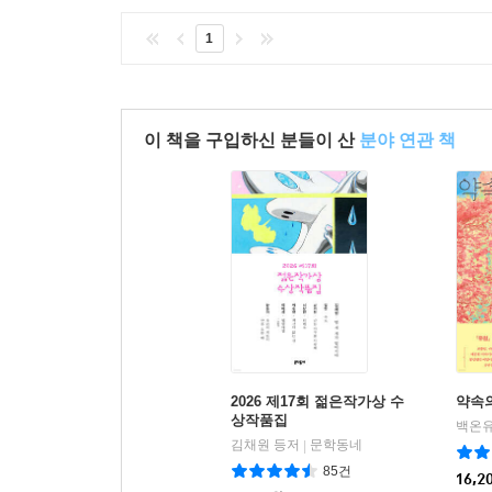
1
이 책을 구입하신 분들이 산
분야 연관 책
2026 제17회 젊은작가상 수
약속
상작품집
백온유
김채원 등저
문학동네
|
85건
16,2