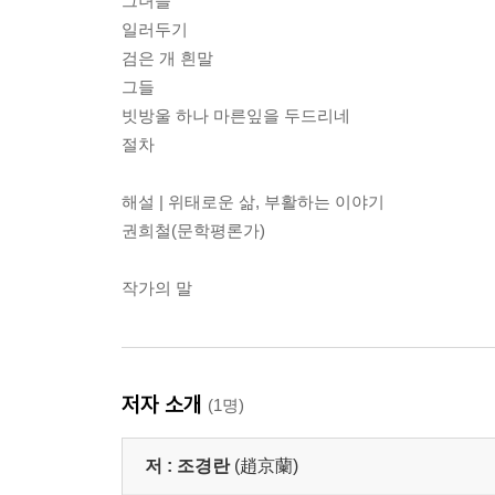
그녀들
일러두기
검은 개 흰말
그들
빗방울 하나 마른잎을 두드리네
절차
해설 | 위태로운 삶, 부활하는 이야기
권희철(문학평론가)
작가의 말
저자 소개
(1명)
저 :
조경란
(趙京蘭)