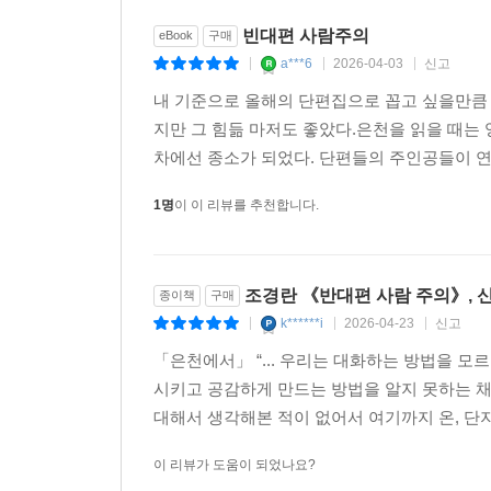
한 편 몰두해서 쓰려고 했다. 허투루 보내는 인물 없이
빈대편 사람주의
eBook
구매
a***6
2026-04-03
신고
|
|
|
2026년 봄
내 기준으로 올해의 단편집으로 꼽고 싶을만큼
조경란
지만 그 힘듦 마저도 좋았다.은천을 읽을 때
차에선 종소가 되었다. 단편들의 주인공들이 연
1명
이 이 리뷰를 추천합니다.
조경란 《반대편 사람 주의》, 신
종이책
구매
k******i
2026-04-23
신고
|
|
|
「은천에서」 “... 우리는 대화하는 방법을 
시키고 공감하게 만드는 방법을 알지 못하는 채로
대해서 생각해본 적이 없어서 여기까지 온, 단지 같
이 리뷰가 도움이 되었나요?