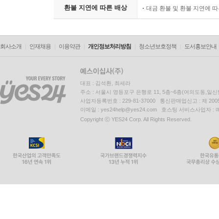
환불 지연에 따른 배상
대금 환불 및 환불 지연에 
회사소개
인재채용
이용약관
개인정보처리방침
청소년보호정책
도서홍보안내
대표 : 김석환, 최세라
주소 : 서울시 영등포구 은행로 11, 5층~6층(여의도동,일신
사업자등록번호 : 229-81-37000 통신판매업신고 : 제 200
이메일 : yes24help@yes24.com 호스팅 서비스사업자 :
Copyright ⓒ YES24 Corp. All Rights Reserved.