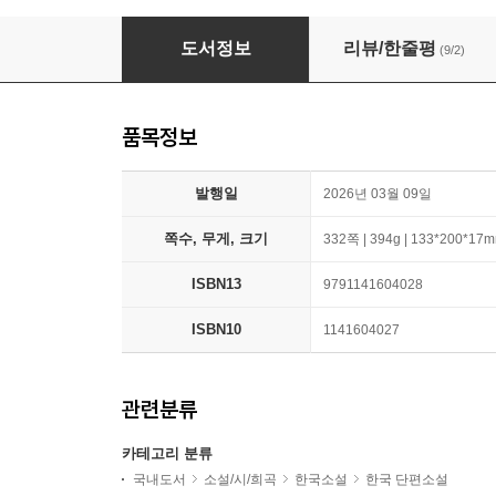
반대편 사람 주의
도서정보
리뷰/한줄평
(9/2)
품목정보
발행일
2026년 03월 09일
쪽수, 무게, 크기
332쪽 | 394g | 133*200*17
ISBN13
9791141604028
ISBN10
1141604027
관련분류
카테고리 분류
국내도서
소설/시/희곡
한국소설
한국 단편소설