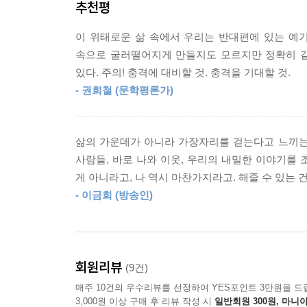
추천평
---「그들, p.195~196」중에서
한편 「그들」과 「빗방울 하나 마른잎을 두드리
이 위태로운 삶 속에서 우리는 반대편에 있는 예
등장한다. 가르치는 것을 정말로 좋아하는 종소이
서로를 걱정하는 일만이 직분처럼 보였던 두 사람은
속으로 굴러떨어지게 만들지도 모르지만 정확히 같
헛된 기대와 좌절 속에 자신감을 잃은 그는 「
에서. 두 사람은 원래 하나였다 갈라진 사람들 같았
있다. 주의! 충격에 대비할 것. 충격을 기대할 것.
운영하는 카페를 찾는다. 하지만 종소는 화장실 
---「빗방울 하나 마른잎을 두드리네, p.251」중에
- 권희철 (문학평론가)
복수극은 어이없이 종결된다.
동네 사람들과는 다르게 외출복을 입고 구령에 맞춰
그러나 실제로 그의 삶에 조그만 숨통을 틔워준
이었다고, 사랑을 믿고, 사랑을 노래할 줄 아는 사
삶의 가운데가 아니라 가장자리를 걷는다고 느끼는 
염려였을지도 모른다. 소설집에서 반복해 등장하는
---「빗방울 하나 마른잎을 두드리네, p.253」중에
사람들, 바로 나와 이웃, 우리의 내밀한 이야기를
조용한 충돌은 “월화수목금토일 남은 날들”에 양
게 아니라고, 나 역시 마찬가지라고. 해줄 수 있는
갑작스러운 긴장은 『반대편 사람 주의』의 인물들
아무 기미도 내보이지 않았는데 일박을 당일치기로 수
- 이금희 (방송인)
필요하다는 진실을 조경란은 그려내는 것이다.
어 있었다. 사라질까봐, 자신이 모르는 데 가서 생
있었다. 불안이 바로 곁에 있구나.
“삶의 가운데가 아니라
---「절차, p.285」중에서
늘 가장자리를 걷고 있었다는 걸 깨달을 때
회원리뷰
(9건)
사람은 자신을 한번 돌아보게 된다.”
나는 어떤 사람인가?
매주 10건의 우수리뷰를 선정하여 YES포인트 3만원을 드
열 개의 질문들, 그 질문이 불러일으킨 강화된 기억들
3,000원 이상 구매 후 리뷰 작성 시
일반회원 300원, 마니아