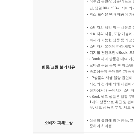
직수입 음반/영상물/기프트 
단, 당일 00시~13시 사이
박스 포장은 택배 배송이 가
소비자의 책임 있는 사유로 
소비자의 사용, 포장 개봉에 
복제가 가능한 상품 등의 포장을 
소비자의 요청에 따라 개별
디지털 컨텐츠인 eBook, 
eBook 대여 상품은 대여 기
모바일 쿠폰 등록 후 취소/환
반품/교환 불가사유
중고상품이 구매확정(자동 
LP상품의 재생 불량 원인이 기
시간의 경과에 의해 재판매가
전자상거래 등에서의 소비자
eBook 세트 상품은 일괄 
1개의 상품으로 취급 및 판매
우, 세트 상품 전부 및 세트
상품의 불량에 의한 반품, 교
소비자 피해보상
준하여 처리됨