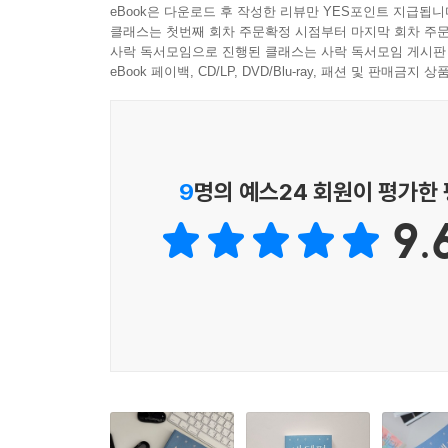
『반대편 사람 주의』에 등장하는 인물들의 또다른
eBook은 다운로드 후 작성한 리뷰만 YES포인트 지급됩니
주보이는 자리였고 벚나무 아래였다. 아직은 학교에 
고작 살아가는 일이, 생활을 꾸리는 것이 녹록지 
클래스는 첫번째 회차 주문확정 시점부터 마지막 회차 주문
사락 독서모임으로 진행된 클래스는 사락 독서모임 게시판
해결하기 위해 자신을 괴롭혔던 선생님을 찾아가기
---「절차, p.296」중에서
eBook 페이백, CD/LP, DVD/Blu-ray, 패션 및 판매금
미용에게 마음을 쓰고 있다. “외로운 사람은 자
그녀의 집에 찾아갔을 때, 미용은 다른 사람이 되어 
이게 아니라고 깨달은 것이다. 미용은 오히려 괴롭
막히게 아름다웠던 순간들”을 쓰고 싶었다. 그 말
9
명의 예스24 회원이 평가한
살아가고 있단 걸 똑똑히 보여주고 싶어했을” 거라
9.
한편 「검은 개 흰말」에서의 ‘양지’는 홀로 가족여
맞닥뜨린 이후 아무도 이해할 수 없는 불안에 시달
오랜 친구 ‘류원장’에게 도움을 요청한다. 양지
겹쳐 본다. 그러면서 양지는 어디서 튀어나올지 모
소설집의 마지막 작품인 「절차」에 이르면, 종소
어태조씨가 만나달라고 자꾸 메일을 보내서 그에게
기억하는 사람과 대화를 나누는 것뿐이었으리라.
이야기한다.