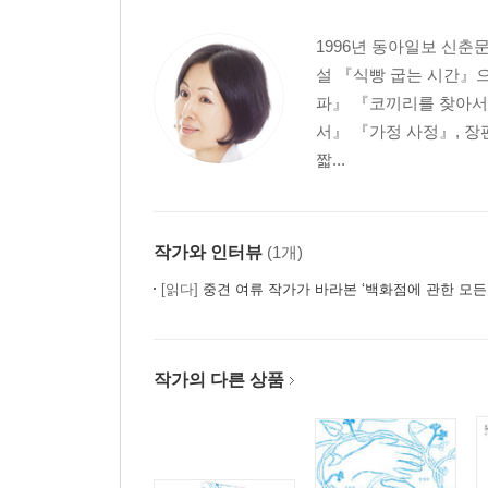
1996년 동아일보 신춘
설 『식빵 굽는 시간』
파』 『코끼리를 찾아서
서』 『가정 사정』, 
짧...
작가와 인터뷰
(1개)
[읽다]
중견 여류 작가가 바라본 ‘백화점에 관한 모든 것’ 
작가의 다른 상품