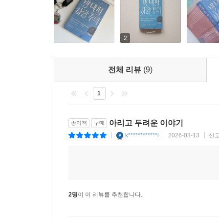
이렇듯 『반대편 사람 주의』의 인물들은 대체로 
무엇이 아니라 누군가와 이야기하는 것일지 
2
이야기들.”(「일러두기」) 그런 이야기를 나눌 
감당하고 있는 죽음충동을 통해 상대방의 죽음충동
전체 리뷰
(9)
죽음의 무게를 과장하거나 축소하지도 않고, 섣부른
‘일러두기’를. 자신이 미완성인 채로도 죽지 않고 살
1
이토록 불안하고 외로운 우리가 생활을 꾸려간다는 
아리고 두려운 이야기
종이책
구매
방법을 들려줄 것이다. 어쩌면 이 책을 다 읽어낸
k************i
2026-03-13
신
|
|
|
한결같이 버텨내 오늘에 이르렀다는 것에. 가늠할 수
작가의 말
누구나 어떤 것에 관해 불가해한 두려움을 조금씩
2명
이 이 리뷰를 추천합니다.
들여다보고 싶었다. 단편 한 편으로서는 완결되
처음이었다. 그래서 처음부터 계획하지는 않았던 연