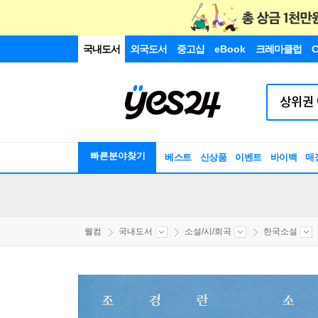
국내도서
외국도서
중고샵
eBook
크레마클럽
C
빠른분야찾기
베스트
신상품
이벤트
바이백
매
웰컴
국내도서
소설/시/희곡
한국소설