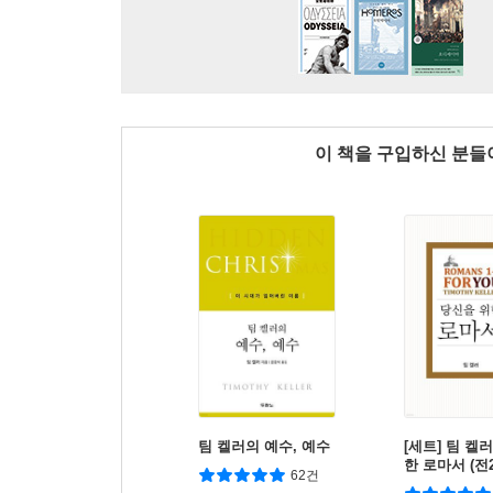
이 책을 구입하신 분
팀 켈러의 예수, 예수
[세트] 팀 켈
한 로마서 (전2
62건