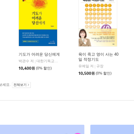
기도가 어려운 당신에게
육이 죽고 영이 사는 40
일 작정기도
박관수 저
대한기독교서회
|
유예일 저
규장
|
10,400
원
(0% 할인)
10,500
원
(0% 할인)
보세요.
전체보기