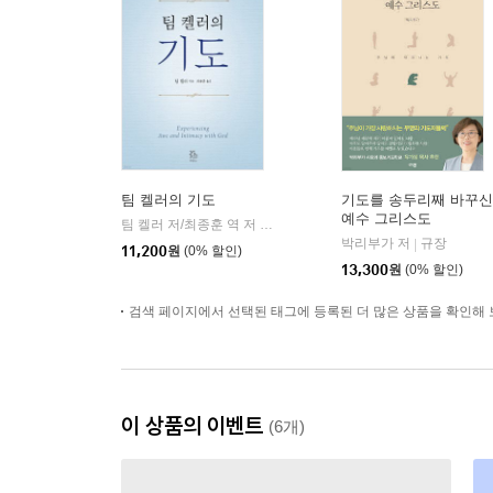
팀 켈러의 기도
기도를 송두리째 바꾸신
예수 그리스도
팀 켈러 저/최종훈 역 저
두란노서원
|
박리부가 저
규장
|
11,200
원
(0% 할인)
13,300
원
(0% 할인)
검색 페이지에서 선택된 태그에 등록된 더 많은 상품을 확인해 
이 상품의 이벤트
(6개)