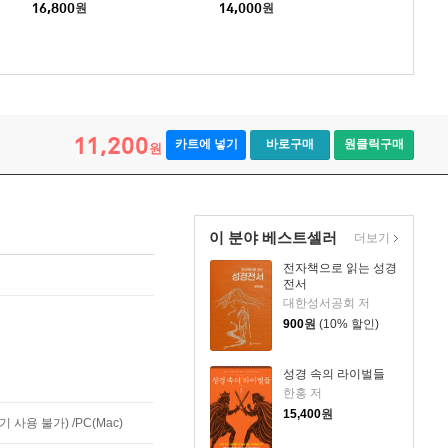
16,800
원
14,000
원
11,200
카트에 넣기
바로구매
원클릭구매
원
이 분야 베스트셀러
더보기
전자책으로 읽는 성경
전서
대한성서공회 저
900
원
(10% 할인)
성경 속의 라이벌들
한홍 저
15,400
원
사용 불가) /PC(Mac)