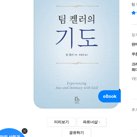
팀 
정
판
쿠
크
최
Y
추
미리보기
파트너샵
공유하기