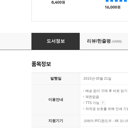
8,400
원
16,000
원
팀 켈러의 기도
도서정보
리뷰/한줄평
(43/69)
품목정보
발행일
2015년 05월 21일
배송 없이 구매 후 바로 읽
제한없음
이용안내
TTS 가능
저작권 보호를 위해 인쇄 기
지원기기
크레마 /PC(윈도우 - 4K 모