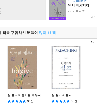
AD
이 책을 구입하신 분들이
많이 산 책
3
/4
팀 켈러의 용서를 배우다
팀 켈러의 설교
38건
38건