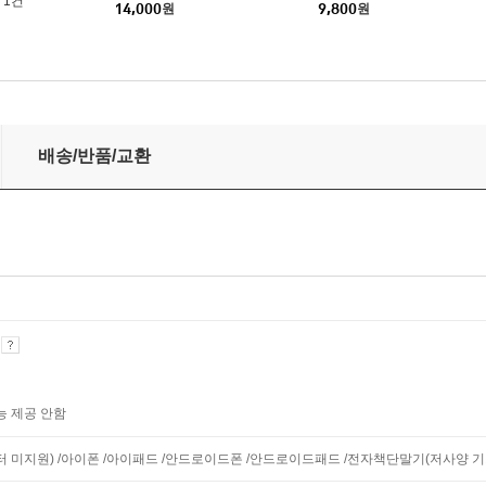
1건
14,000
원
9,800
원
배송/반품/교환
기
능 제공 안함
니터 미지원) /아이폰 /아이패드 /안드로이드폰 /안드로이드패드 /전자책단말기(저사양 기기 