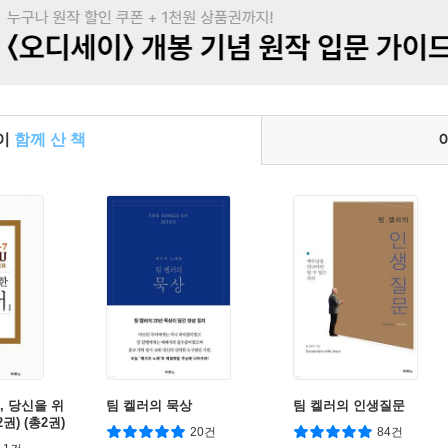
들이
함께 산 책
러, 당신을 위
팀 켈러의 묵상
팀 켈러의 인생질문
권) (총2권)
20건
84건