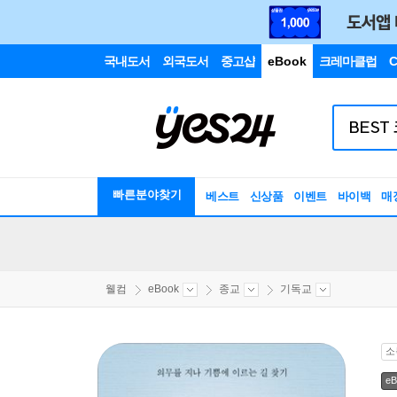
국내도서
외국도서
중고샵
eBook
크레마클럽
C
빠른분야찾기
베스트
신상품
이벤트
바이백
매
웰컴
eBook
종교
기독교
소
eB