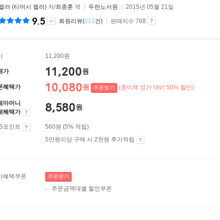
켈러 (티머시 켈러)
저/
최종훈
역
두란노서원
2015년 05월 21일
9.5
회원리뷰(
112
건)
판매지수 768
가
11,200원
11,200
원
매가
10,080
원
폰혜택가
(종이책 정가 대비 50% 할인)
쿠폰받기
레마머니
8,580
원
대혜택가
ES포인트
560원 (5% 적립)
5만원이상 구매 시 2천원 추가적립
가혜택쿠폰
쿠폰받기
주문금액대별 할인쿠폰