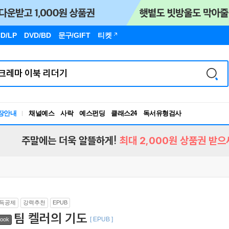
D/LP
DVD/BD
문구
/GIFT
티켓
장안내
채널예스
사락
예스펀딩
클래스24
독서유형검사
RBTI Lab
독서유형검사
주말에는 더욱 알뜰하게!
최대 2,000원 상품권 받으
득공제
강력추천
EPUB
팀 켈러의 기도
[ EPUB ]
ook