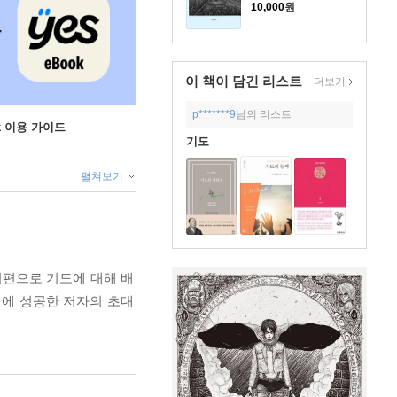
10,000
원
이 책이 담긴
리스트
더보기
p*******9
님의 리스트
ok 이용 가이드
기도
펼쳐보기
시편으로 기도에 대해 배
기에 성공한 저자의 초대