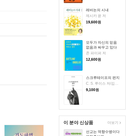
레바논의 시내
제시카 윤 저
19,600
원
모두가 자신의 믿음
없음과 싸우고 있다
존 파이퍼 저
12,600
원
스크루테이프의 편지
C. S. 루이스 저/김선형 역
9,100
원
이 분야 신상품
더보기
선교는 역향수병이다