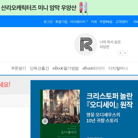
로그인
회원가입
마이페이지
카트
주문/배송
고객센터
Gl
쿠폰받기
단독선출간
eBook필기방법
eBook리더기
디지털머니
세요!