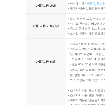
마이페이지 >
반품/교환 신청
반품/교환 방법
판매자 배송 상품은 판매자와
출고 완료 후 10일 이내의 
디지털 콘텐츠인 eBook의 
반품/교환 가능기간
중고상품의 경우 출고 완료일
모바일 쿠폰의 경우 유효기간(
고객의 단순변심 및 착오구
직수입양서/직수입일서중 일
단, 아래의 주문/취소 조건인
오늘 00시 ~ 06시 30분 
반품/교환 비용
오늘 06시 30분 이후 주문
직수입 음반/영상물/기프트 
단, 당일 00시~13시 사이
박스 포장은 택배 배송이 가
소비자의 책임 있는 사유로 
소비자의 사용, 포장 개봉에 
복제가 가능한 상품 등의 포장을 