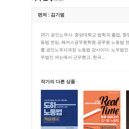
제4장 임금채권보장법
제5장 기간제 및 단시간근로자 보호 등에 관한 법률
편저 :
김기범
제6장 파견근로자 보호 등에 관한 법률
제7장 산업안전보건법
15기 공인노무사. 중앙대학교 법학과 졸업, 
제8장 직업안정법
동법 전임, 해커스공무원학원 공무원 노동법 전
제9장 근로복지기본법
룹 공인노무사과정 노동법 강사이다. 노무법인
제10장 외국인근로자의 고용 등에 관한 법률
무법인 여는에서 근무했고, 한국...
제2편 집단노사관계
PART 01 노동법 총론
제1장 노동법의 의의
작가의 다른 상품
제2장 헌법상 노동기본권
PART 02 노동조합 및 노동관계조정법
제1장 총칙
제2장 노동조합
제3장 단체교섭