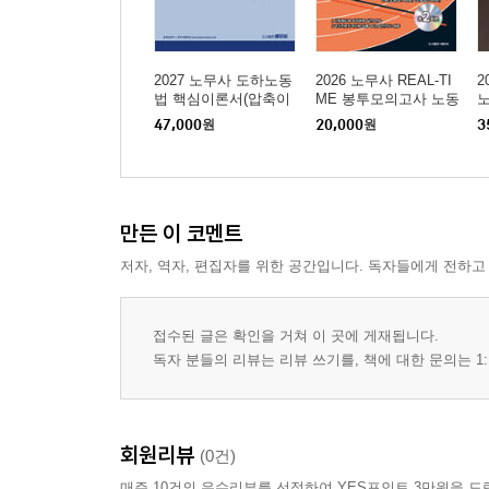
제4장 단체협약
제5장 쟁의행위
제6장 노동쟁의의 조정
2027 노무사 도하노동
2026 노무사 REAL-TI
2
법 핵심이론서(압축이
ME 봉투모의고사 노동
제7장 부당노동행위
론+약식OX문제)
법 김기범
47,000
원
20,000
원
3
제8장 벌칙
PART 03 부속법령
제1장 공무원의 노동조합 설립 및 운영 등에 관한 
만든 이 코멘트
제2장 교원의 노동조합 설립 및 운영 등에 관한 법
저자, 역자, 편집자를 위한 공간입니다. 독자들에게 전하고
제3장 노동위원회법
제4장 근로자참여 및 협력증진에 관한 법률
접수된 글은 확인을 거쳐 이 곳에 게재됩니다.
독자 분들의 리뷰는 리뷰 쓰기를, 책에 대한 문의는 1:
회원리뷰
(0건)
매주 10건의 우수리뷰를 선정하여 YES포인트 3만원을 드