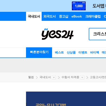
국내도서
외국도서
중고샵
eBook
크레마클럽
C
빠른분야찾기
베스트
신상품
이벤트
바이백
매
웰컴
국내도서
수험서 자격증
고등고시/전