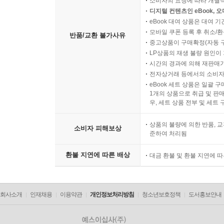
소비자의 요청에 따라 개별
디지털 컨텐츠인 eBook, 
eBook 대여 상품은 대여 기
모바일 쿠폰 등록 후 취소/환
반품/교환 불가사유
중고상품이 구매확정(자동 
LP상품의 재생 불량 원인이 기
시간의 경과에 의해 재판매가
전자상거래 등에서의 소비자
eBook 세트 상품은 일괄 
1개의 상품으로 취급 및 판매
우, 세트 상품 전부 및 세트
상품의 불량에 의한 반품, 교
소비자 피해보상
준하여 처리됨
환불 지연에 따른 배상
대금 환불 및 환불 지연에 
회사소개
인재채용
이용약관
개인정보처리방침
청소년보호정책
도서홍보안내