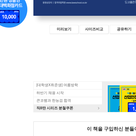
미리보기
사이즈비교
공유하기
[대학생X취준생] 여름방학
하반기 채용 시작
큰코쌤과 한능검 합격
직8딴 시리즈 분철쿠폰
이 책을 구입하신 분