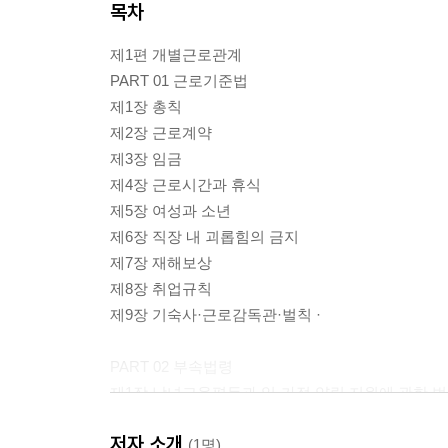
목차
제1편 개별근로관계
PART 01 근로기준법
제1장 총칙
제2장 근로계약
제3장 임금
제4장 근로시간과 휴식
제5장 여성과 소년
제6장 직장 내 괴롭힘의 금지
제7장 재해보상
제8장 취업규칙
제9장 기숙사·근로감독관·벌칙 ·
PART 02 부속법령
제1장 남녀고용평등과 일·가정 양립 지원에 관한 
제2장 최저임금법
저자 소개
제3장 근로자퇴직급여보장법
(1명)