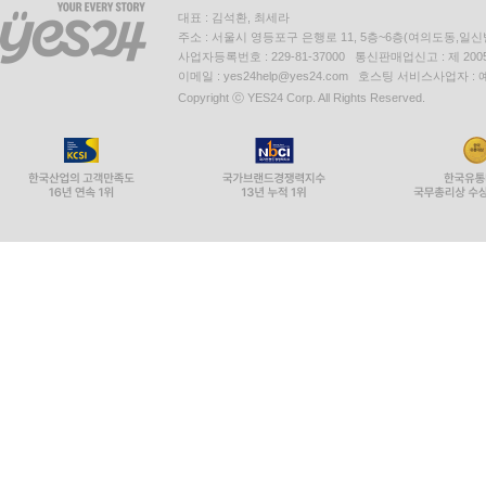
대표 : 김석환, 최세라
주소 : 서울시 영등포구 은행로 11, 5층~6층(여의도동,일신
사업자등록번호 : 229-81-37000 통신판매업신고 : 제 200
이메일 : yes24help@yes24.com 호스팅 서비스사업자 :
Copyright ⓒ YES24 Corp. All Rights Reserved.