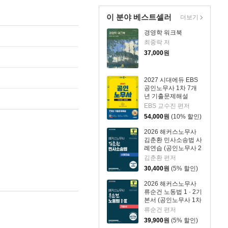
이 분야 베스트셀러
더보기
경영학 워크북
최중락 저
37,000
원
2027 시대에듀 EBS
공인노무사 1차 7개
년 기출문제해설
EBS 교수진 편저
54,000
원
(10% 할인)
2026 해커스노무사
김춘환 민사소송법 사
례연습 (공인노무사 2
차 시험 대비)
김춘환 편저
30,400
원
(5% 할인)
2026 해커스노무사
류순건 노동법 1 · 2기
본서 (공인노무사 1차
시험 대비)
류순건 편저
39,900
원
(5% 할인)