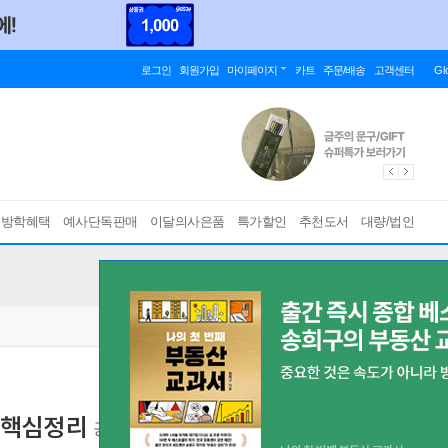
로그인
회원가입
마이페이지
카트
주문/배송
고객센터
Gl
름방학혜택
예사단독판매
이달의사은품
특가할인
추천도서
대량/법인
 핵심정리
공인노무사시험 대비
[ 제2판 ]