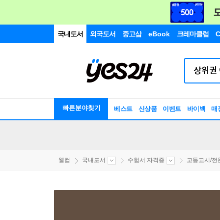
국내도서
외국도서
중고샵
eBook
크레마클럽
C
빠른분야찾기
베스트
신상품
이벤트
바이백
매
웰컴
국내도서
수험서 자격증
고등고시/전