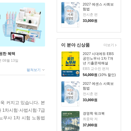
2027 에센스 사회보
험법
전시춘 편
33,000
원
이 분야 신상품
더보기
원한 혜택
2027 시대에듀 EBS
공인노무사 1차 7개
년 08월 13일
년 기출문제해설
EBS 교수진 편저
펼쳐보기
54,000
원
(10% 할인)
2027 에센스 사회보
험법
전시춘 편
33,000
원
욱 커지고 있습니다. 본
 1차시험·사법시험·7급
경영학 워크북
노무사 1차 시험 노동법
최중락 저
37,000
원