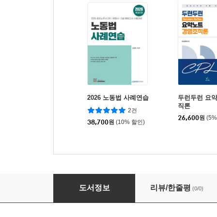
2026 노동법 사례연습
두런두런 요
직론
2건
26,600
원
(5
38,700
원
(10% 할인)
2026 공인노무사 노동법 부속법령 핵심정리
도서정보
리뷰/한줄평
(0/0)