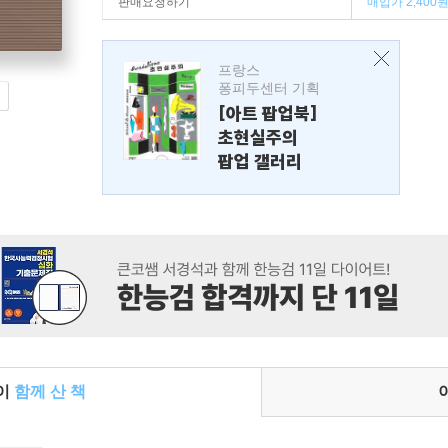
판매요청하기
매입가 2,400
프랑스
퐁피두센터 기획
[아트 팝업북]
초현실주의
팝업 갤러리
들이
함께 산 책