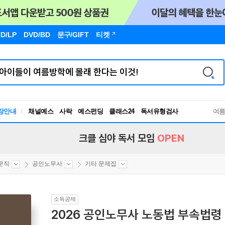
D/LP
DVD/BD
문구
/GIFT
티켓
장안내
채널예스
사락
예스펀딩
클래스24
독서유형검사
여
RBTI Lab
독서유형검사
크클 심야 독서 모임
OPEN
문직
공인노무사
기타 문제집
소득공제
2026 공인노무사 노동법 부속법령