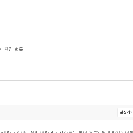
에 관한 법률
관심작가
중앙대학교 일반대학원 법학과 석사수료(노동법 전공). 현재 합격의법