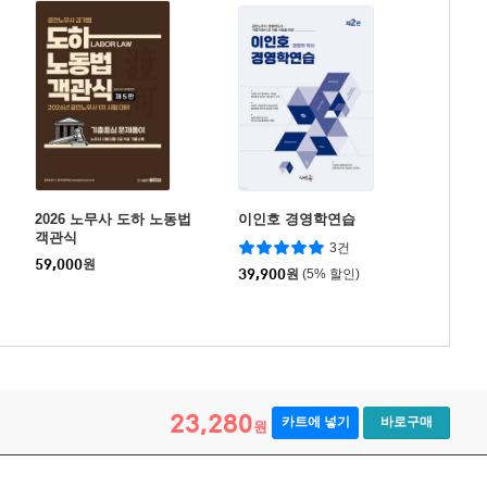
2026 노무사 도하 노동법
이인호 경영학연습
객관식
3건
59,000
원
39,900
원
(5% 할인)
23,280
카트에 넣기
바로구매
원