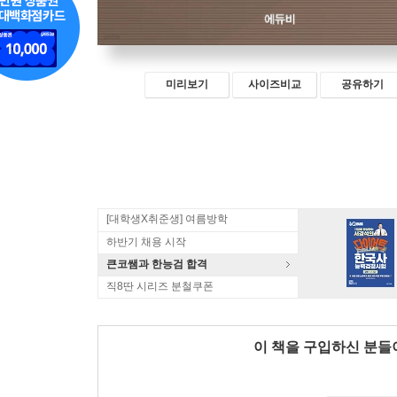
미리보기
사이즈비교
공유하기
[대학생X취준생] 여름방학
하반기 채용 시작
큰코쌤과 한능검 합격
직8딴 시리즈 분철쿠폰
이 책을 구입하신 분