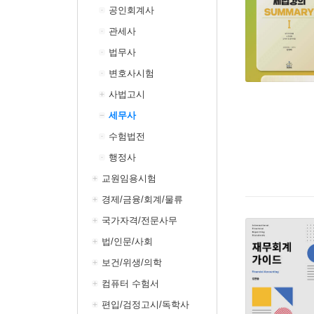
공인회계사
관세사
법무사
변호사시험
사법고시
세무사
수험법전
행정사
교원임용시험
경제/금융/회계/물류
국가자격/전문사무
법/인문/사회
보건/위생/의학
컴퓨터 수험서
편입/검정고시/독학사