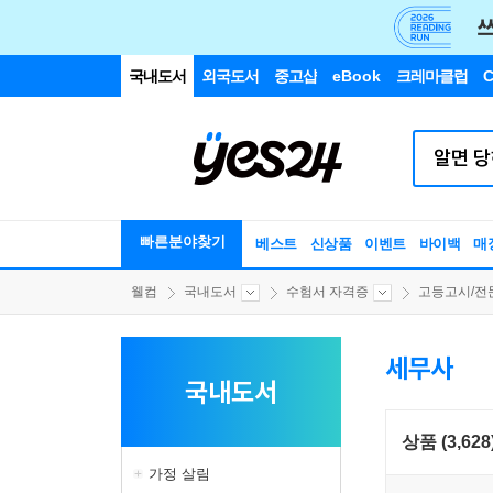
국내도서
외국도서
중고샵
eBook
크레마클럽
C
빠른분야찾기
베스트
신상품
이벤트
바이백
매
웰컴
국내도서
수험서 자격증
고등고시/전
세무사
국내도서
상품 (3,628
가정 살림