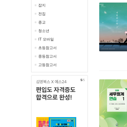
잡지
전집
종교
청소년
IT 모바일
초등참고서
중등참고서
고등참고서
5
/5