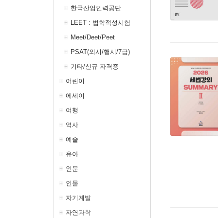
한국산업인력공단
LEET : 법학적성시험
Meet/Deet/Peet
PSAT(외시/행시/7급)
기타/신규 자격증
어린이
에세이
여행
역사
예술
유아
인문
인물
자기계발
자연과학