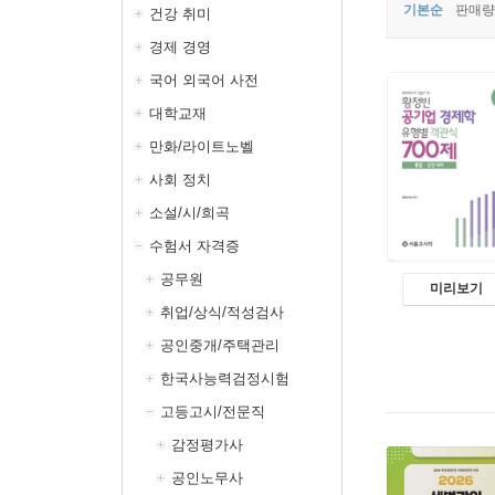
기본순
판매량
건강 취미
경제 경영
국어 외국어 사전
대학교재
만화/라이트노벨
사회 정치
소설/시/희곡
수험서 자격증
공무원
미리보기
취업/상식/적성검사
공인중개/주택관리
한국사능력검정시험
고등고시/전문직
감정평가사
공인노무사