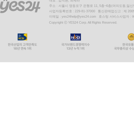
대표 : 김석환, 최세라
주소 : 서울시 영등포구 은행로 11, 5층~6층(여의도동,일신
사업자등록번호 : 229-81-37000 통신판매업신고 : 제 200
이메일 : yes24help@yes24.com 호스팅 서비스사업자 :
Copyright ⓒ YES24 Corp. All Rights Reserved.