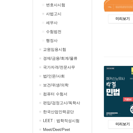
변호사시험
사법고시
미리보기
세무사
수험법전
행정사
교원임용시험
경제/금융/회계/물류
국가자격/전문사무
법/인문/사회
보건/위생/의학
컴퓨터 수험서
편입/검정고시/독학사
한국산업인력공단
LEET : 법학적성시험
미리보기
Meet/Deet/Peet