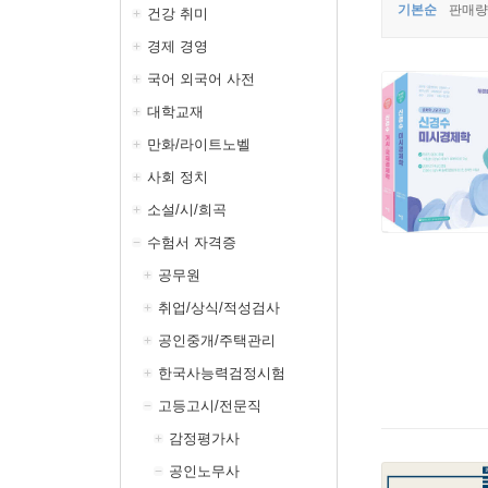
기본순
판매량
건강 취미
경제 경영
국어 외국어 사전
대학교재
만화/라이트노벨
사회 정치
소설/시/희곡
수험서 자격증
공무원
취업/상식/적성검사
공인중개/주택관리
한국사능력검정시험
고등고시/전문직
감정평가사
공인노무사