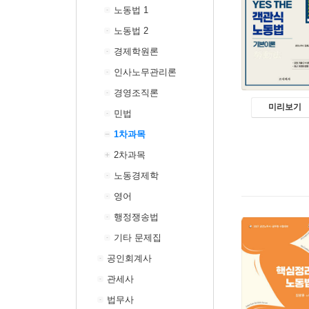
노동법 1
노동법 2
경제학원론
인사노무관리론
경영조직론
미리보기
민법
1차과목
2차과목
노동경제학
영어
행정쟁송법
기타 문제집
공인회계사
관세사
법무사