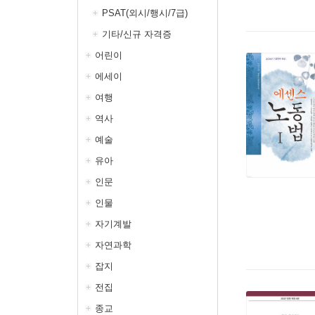
PSAT(외시/행시/7급)
기타/신규 자격증
어린이
에세이
여행
역사
예술
유아
인문
인물
자기계발
자연과학
잡지
전집
종교