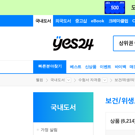
국내도서
외국도서
중고샵
eBook
크레마클럽
C
빠른분야찾기
베스트
신상품
이벤트
바이백
매
웰컴
국내도서
수험서 자격증
보건/위생/
보건/위생
국내도서
상품 (6,214
가정 살림