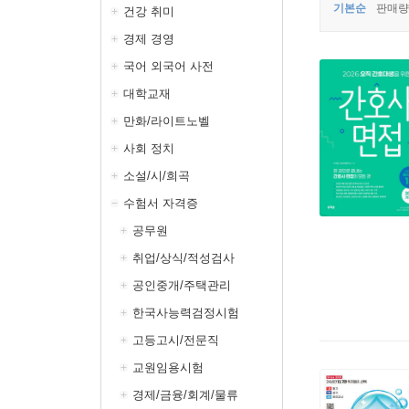
기본순
판매량
건강 취미
경제 경영
국어 외국어 사전
대학교재
만화/라이트노벨
사회 정치
소설/시/희곡
수험서 자격증
공무원
취업/상식/적성검사
공인중개/주택관리
한국사능력검정시험
고등고시/전문직
교원임용시험
경제/금융/회계/물류