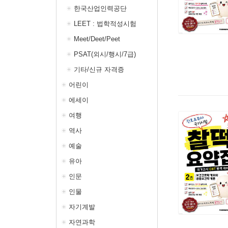
한국산업인력공단
LEET : 법학적성시험
Meet/Deet/Peet
PSAT(외시/행시/7급)
기타/신규 자격증
어린이
에세이
여행
역사
예술
유아
인문
인물
자기계발
자연과학