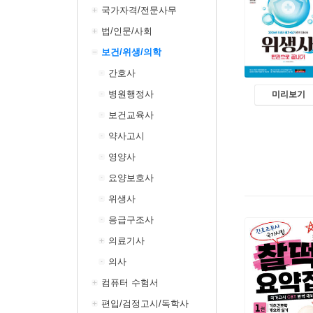
국가자격/전문사무
법/인문/사회
보건/위생/의학
간호사
병원행정사
미리보기
보건교육사
약사고시
영양사
요양보호사
위생사
응급구조사
의료기사
의사
컴퓨터 수험서
편입/검정고시/독학사