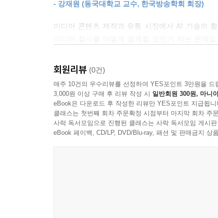
- 강재원 (동국대학교 교수, 한국방송학회 회장)
저널리즘과 공론장, 신뢰의 재구성
미디어 콘텐츠 제작과 유통 시장에서 AI 기술의 활
미디어 질서를 어떻게 설계할 것인가 하는 문제일 
4장 「생성형 AI와 저널리즘 현장」은 AI가 언론
시각을 제공하는 책으로, 한국 미디어 산업의 미래를
이유와 신뢰의 기반은 다시 묻게 된다. 이 장은 기
- 안정상 (중앙대학교 겸임교수, 한국OTT포럼 회장
회원리뷰
(0건)
가치가 여전히 신뢰와 검증에 있음을 분명히 한다.
매주 10건의 우수리뷰를 선정하여 YES포인트 3만원을 드
『AI와 미디어』는 단순한 기술 해설서나 산업 보고
조건을 사유하게 한다.
3,000원 이상 구매 후 리뷰 작성 시
일반회원 300원, 마니아
의미를 지닌다. 빠르게 변화하는 현실 속에서 방향
eBook은 다운로드 후 작성한 리뷰만 YES포인트 지급됩니
마중물이 될 것이다. 이 책이 던지는 통찰이 독자
사회적 역작용과 민주주의의 조건
클래스는 첫번째 회차 주문확정 시점부터 마지막 회차 주문
사락 독서모임으로 진행된 클래스는 사락 독서모임 게시판
추천한다.?
eBook 페이백, CD/LP, DVD/Blu-ray, 패션 및 판매금
- 이원태 (국민대학교 특임교수, 국가 AI전략위원회
5장과 7장은 AI가 초래할 수 있는 사회경제적 역
약화, 필터버블과 사회적 분극, 공적 가치의 침식
대신 기술이 사회에 미치는 영향을 냉정하게 분석
설득력 있게 설명한다. 이는 단순한 교육 담론이 아
정책과 법, 규범의 재정비