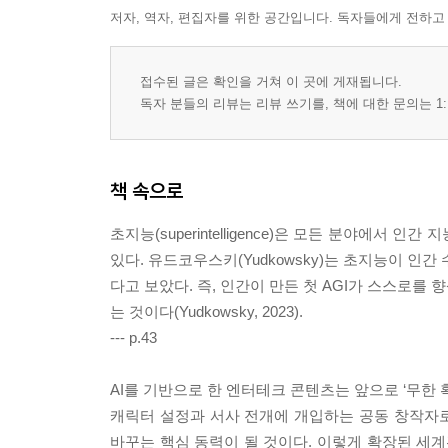
4. AI 시대의 리터러시
저자, 역자, 편집자를 위한 공간입니다. 독자들에게 전하고
5. AI 시대의 미디어 리터러시 : 모델, 전략, 방향성
6. 결론 및 제언
접수된 글은 확인을 거쳐 이 곳에 게재됩니다.
독자 분들의 리뷰는 리뷰 쓰기를, 책에 대한 문의는 1:
8장 딥페이크 영상에 관한 헌법적 소고 / 홍순건
1. 들어가며
2. 딥페이크의 개념과 성격
3. 딥페이크와 표현의 자유
책 속으로
4. 딥페이크에 대한 국내외 대응 동향
초지능(superintelligence)은 모든 분야에
5. 국내 딥페이크 규제 체제의 개선 방향과 한계
있다. 유드코우스키(Yudkowsky)는 초지능이 인
6. 마치며
다고 보았다. 즉, 인간이 만든 첫 AGI가 스스로
는 것이다(Yudkowsky, 2023).
9장 미디어와 AI 학습 데이터를 둘러싼 분쟁과 전망 
--- p.43
1. 문제의 발단
2. 미디어 영역의 AI 학습 데이터 분쟁 사례
AI를 기반으로 한 엔터테크 콘텐츠는 앞으로 ‘무한
3. AI 학습 데이터 이용의 법적 현안
캐릭터 설정과 서사 전개에 개입하는 공동 창작자
4. AI 학습 데이터 새로운 시장의 가능성
바꾸는 핵심 동력이 될 것이다. 이렇게 확장된 세계
5. 마무리