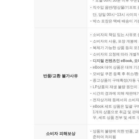
오늘 06시 30분 이후 주문
직수입 음반/영상물/기프트 
단, 당일 00시~13시 사이
박스 포장은 택배 배송이 가
소비자의 책임 있는 사유로 
소비자의 사용, 포장 개봉에 
복제가 가능한 상품 등의 포장을 
소비자의 요청에 따라 개별
디지털 컨텐츠인 eBook, 
eBook 대여 상품은 대여 기
모바일 쿠폰 등록 후 취소/환
반품/교환 불가사유
중고상품이 구매확정(자동 
LP상품의 재생 불량 원인이 기
시간의 경과에 의해 재판매가
전자상거래 등에서의 소비자
eBook 세트 상품은 일괄 
1개의 상품으로 취급 및 판매
우, 세트 상품 전부 및 세트
상품의 불량에 의한 반품, 교
소비자 피해보상
준하여 처리됨