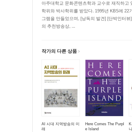
아주대학교 문화콘텐츠학과 교수로 재직하고 
4. 나가며
학위와 박사학위를 받았다. 1995년 KBS에 22
그램을 만들었으며, [낭독의 발견] [단박인터뷰
3장 AI는 콘텐츠를 어떻게 바꾸는가? / 최민근
의 추천방송상, ...
1. 새로운 창작자, AI가 바꾸는 콘텐츠의 본질
2. 사례(1): 세계최초 AI 연출 〈PD가 사라졌다〉
3. 사례(2): 세계 최초 AI 오디션 〈A-IDOL〉(2025)
4. 결론: 엔터테크 시대, AI가 만드는 새로운 콘텐츠
작가의 다른 상품
4장 생성형 AI와 저널리즘 현장 / 김현지
1. 들어가며
2. 뉴스룸에서의 AI 활용
3. 진격하는 AI, 위기와 기회
4. 언론의 존재 이유·존립 방식 다시 묻는 시기
5. 나가며: 변화의 물결에서 찾아야 할 기회
5장 미디어 AI의 사회경제적 역작용 / 이종관
AI 시대 지역방송의 미
Here Comes The Purpl
K
1. 서론
래
e Island
나