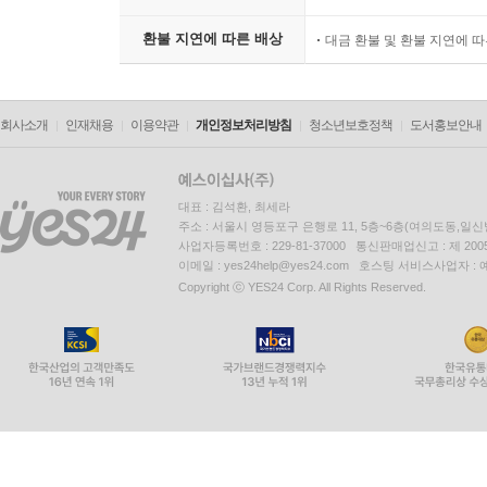
환불 지연에 따른 배상
대금 환불 및 환불 지연에 
회사소개
인재채용
이용약관
개인정보처리방침
청소년보호정책
도서홍보안내
대표 : 김석환, 최세라
주소 : 서울시 영등포구 은행로 11, 5층~6층(여의도동,일신
사업자등록번호 : 229-81-37000 통신판매업신고 : 제 200
이메일 : yes24help@yes24.com 호스팅 서비스사업자 :
Copyright ⓒ YES24 Corp. All Rights Reserved.