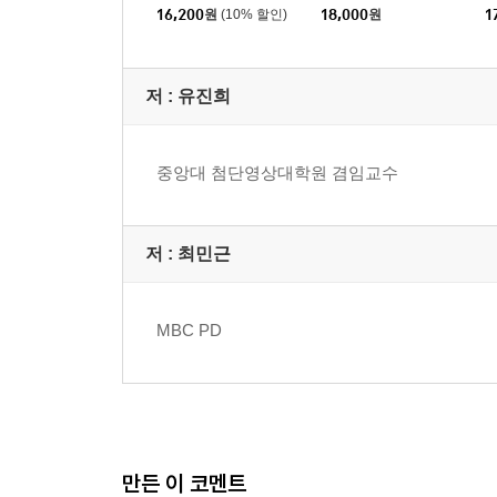
2. AI의 역작용: 미디어 산업 측면
16,200
원
(10% 할인)
18,000
원
1
3. AI의 역작용: 사회 및 미디어의 공적 가치 측면
4. 결어
저 :
유진희
6장 주요국 AI 정책 거버넌스 현황과 지향점 / 김대
1. AI 혁신 가속과 새로운 위협의 대두
중앙대 첨단영상대학원 겸임교수
2. 주요국 AI 정책 분류 체계
3. 미국: 민간 중심 경쟁력 강화를 통한 AI 패권 수
4. 중국: 국가 주도의 경쟁력 강화와 통제의 병행
저 :
최민근
5. EU: 민주적이고 인간 중심적인 AI 규제 체계 구축
6. 한국: 국가전략기술로서 AI 육성과 안전성의 보
7. 결론
MBC PD
7장 AI 시대, 미디어 리터러시의 방향성 모색 / 여현
1. 들어가며
2. AI 기술 등 부정적 영향력에 대한 대응
3. 리터러시 유형 및 개념
만든 이 코멘트