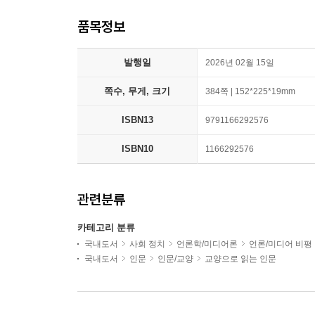
품목정보
발행일
2026년 02월 15일
쪽수, 무게, 크기
384쪽 | 152*225*19mm
ISBN13
9791166292576
ISBN10
1166292576
관련분류
카테고리 분류
국내도서
사회 정치
언론학/미디어론
언론/미디어 비평
국내도서
인문
인문/교양
교양으로 읽는 인문