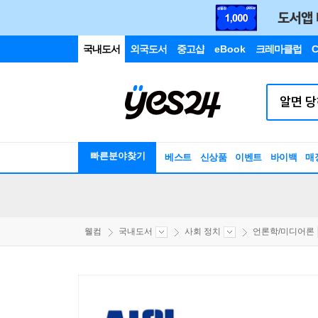
국내도서
외국도서
중고샵
eBook
크레마클럽
C
빠른분야찾기
베스트
신상품
이벤트
바이백
매
웰컴
국내도서
사회 정치
언론학/미디어론