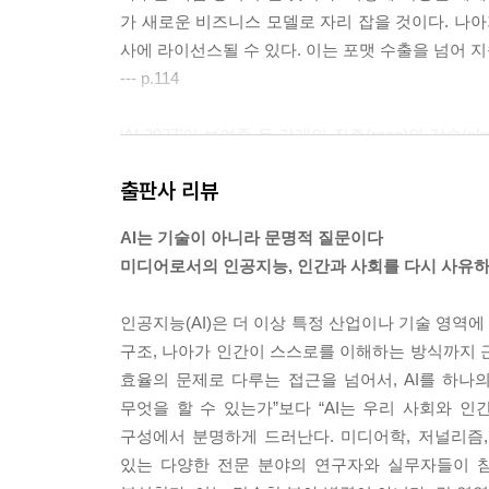
가 새로운 비즈니스 모델로 자리 잡을 것이다. 나아
사에 라이선스될 수 있다. 이는 포맷 수출을 넘어 
10장 AI를 이용한 미디어 이용자의 개인정보 보호 
--- p.114
1. 논의의 배경
2. AI 기반 미디어에 대한 개인정보 보호 쟁점
‘AI 2027’이 보여준 두 갈래인 질주(race)와 감
3. AI 기반 미디어 이용자 개인정보 보호를 위한 법
심을 잠식하고 인간은 종속의 위험을 마주하게 된
4. AI 기반 미디어 이용자 개인정보 보호를 위한 제
출판사 리뷰
패권 경쟁이 타협과 조정으로 전환될 때에만 우리는 
5. 결어
니라 냉정한 추세선이 가리키는 방향이라는 점이 더 
AI는 기술이 아니라 문명적 질문이다
모델 개발로 속도를 끌어올리고, 중국은 논문과 특
11장 AI 미디어를 알면 보이는 새로운 기회들 / 이
미디어로서의 인공지능, 인간과 사회를 다시 사유
에서 뒤처질 경우 종속될지 모른다는 불안 속에 전략과
1. AI 시대 생존력
자체를 질주의 구조로 고정시키고, 결국 ‘AI 2027’
2. AI 시대 빅테크의 그림자
인공지능(AI)은 더 이상 특정 산업이나 기술 영역에
--- p.202
3. 예술가 없는 예술, 인간 없는 창작
구조, 나아가 인간이 스스로를 이해하는 방식까지 근
4. AI, ’도구’에서 ‘환경’으로
효율의 문제로 다루는 접근을 넘어서, AI를 하나
미국은 온라인 플랫폼 사업자에게 딥페이크 콘텐츠의 
5. 지금 우리가 할 일
무엇을 할 수 있는가”보다 “AI는 우리 사회와 
장하는 방향으로 대응을 확대하고 있다. 유럽연합
6. 마치며: AI 미디어를 이해한다는 것은 ‘살아가는
구성에서 분명하게 드러난다. 미디어학, 저널리즘,
한 의무를 부과하고 있으며, 이를 위반할 경우 높
있는 다양한 전문 분야의 연구자와 실무자들이 참
딥페이크 영상에 대한 법적 대응은 주로 가해자에 
참고문헌