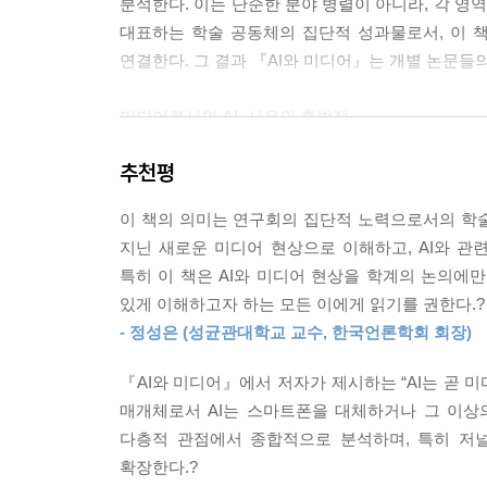
분석한다. 이는 단순한 분야 병렬이 아니라, 각 
전과 신뢰 기반 조성 등에 관한 기본법이 제정되었
찾아보기
대표하는 학술 공동체의 집단적 성과물로서, 이 
사업자에게도 딥페이크 영상에 대한 관계 행정부처의
연결한다. 그 결과 『AI와 미디어』는 개별 논문들
--- p.266
미디어로서의 AI, 사유의 출발점
AI 기반 미디어 환경에서의 개인정보 보호는 단순히
공론장의 신뢰성을 유지하기 위한 공적 과제에 해당
추천평
책의 출발점인 1장 「미디어로서의 AI」는 이 책 
계에서의 개인정보보호 중심설계(Privacy by Desi
인간의 인식과 사고, 소통 방식을 재구성하는 환
결정에 대한 법·정책적 규율의 정교화, 그리고 국제
이 책의 의미는 연구회의 집단적 노력으로서의 학술
적용함으로써, 이 장은 AI가 단순히 콘텐츠를 생
정보자기결정권이 실질적으로 보장되고 AI 기반 미
지닌 새로운 미디어 현상으로 이해하고, AI와 
AI와의 상호작용이 지닌 구어적 특성을 ‘제4의 
--- p.337
특히 이 책은 AI와 미디어 현상을 학계의 논의에만
있는지를 통찰하게 한다. 이 장은 이후 산업·저널리
있게 이해하고자 하는 모든 이에게 읽기를 권한다.?
인류는 향후 10년 안에 초지능(superintelli
- 정성은 (성균관대학교 교수, 한국언론학회 회장)
산업과 창작의 현장에서 드러나는 변화의 실체
한 기업이 아니라 하나의 거대한 조직처럼 생산 활동
국 우리가 지금 어떤 인식을 갖고, 어떤 규범을 세
『AI와 미디어』에서 저자가 제시하는 “AI는 곧 
2장과 3장은 생성형 AI가 미디어 콘텐츠 산업과 
어떻게 이해하고 사용하는지가 인간의 운명을 결정한
매개체로서 AI는 스마트폰을 대체하거나 그 이상
동일한 방식으로 대체하거나 잠식할 것이라는 단순
책임과 자유를 스스로 자각하는 일이다. 그것이 바로 A
다층적 관점에서 종합적으로 분석하며, 특히 저
장르에서 AI 활용이 어떻게 다르게 나타나는지를 
확장한다.?
사회적 파급 효과는 여전히 인간의 판단에 달려 있다
--- p.363