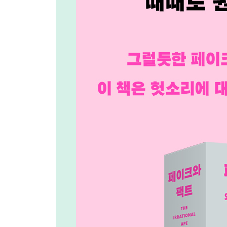
12장 확률을 마주치다: 통계의 위험성
13장 신호를 바꾸다: 실리콘밸리 최대의 사기극
14장 숫자는 클수록 좋은 법: 자연치유와 동종요법
5부 대환장 뉴스
15장 중립 지키려다 초가삼간 다 태운다: 트럼프의
16장 편향된 목소리: 보고 싶은 것만 가득한 SNS
17장 가짜여도 좋아: 가짜뉴스와 탈진실의 시대
18장 나쁜 인플루언서: 이익에 따라 움직이는 사람
6부 어둠을 밝히는 촛불
19장 과학의 경계선: 무엇이 과학이고 무엇이 아닌
20장 화물 신앙의 출현: 과학의 옷을 걸친 유사 과
21장 건강한 회의주의: 왜 음모론은 끈질기게 살아