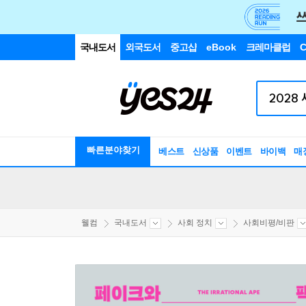
국내도서
외국도서
중고샵
eBook
크레마클럽
C
빠른분야찾기
베스트
신상품
이벤트
바이백
매
웰컴
국내도서
사회 정치
사회비평/비판