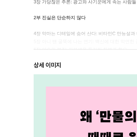
3장 가당찮은 추론: 광고와 사기꾼에게 속는 사람들
2부 진실은 단순하지 않다
4장 악마는 디테일에 숨어 산다: 비타민C 만능설과
5장 아니 땐 굴뚝에 나는 연기: 백신에 대한 막연한
6장 야수의 본질: 피부색을 둘러싼 차별과 혐오
7장 미끼와 바꿔치기 전략: 다윈의 진화론과 대마초
상세 이미지
3부 마음의 조작
8장 슈뢰딩거의 빈 라덴: 꺼지지 않는 사이비 신앙
9장 기억은 환상일 뿐: 목격자의 왜곡된 증언
10장 감각에 의지하지 말 것: 왜곡되는 인간의 지각
11장 믿고 싶은 것을 믿는 마음: MBTI와 대체의학
4부 거짓말, 빌어먹을 거짓말, 그리고 통계