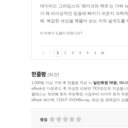
데이비드 그라임스의 '페이크와 팩트'는 가짜 
가 왜 비이성적인 믿음에 빠지기 쉬운지 과학
해. 복잡한 세상을 꿰뚫어 보는 지적 설계도를
이 리뷰가 도움이 되었나요?
1
2
3
4
5
한줄평
(31건)
1,000원 이상 구매 후 한줄평 작성 시
일반회원 50원, 마니
eBook은 다운로드 후 작성한 리뷰만 YES포인트 지급됩니
클래스는 첫번째 회차 주문확정 시점부터 마지막 회차 주문
eBook 페이백, CD/LP, DVD/Blu-ray, 패션 및 판매금
평점