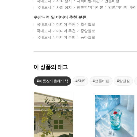
국내도서
사회 정치
사회비평/비판
언론비평
국내도서
사회 정치
언론학/미디어론
언론/미디어 비평
수상내역 및 미디어 추천 분류
국내도서
미디어 추천
조선일보
국내도서
미디어 추천
중앙일보
국내도서
미디어 추천
동아일보
이 상품의 태그
#이동진의올해의책
#SNS
#언론비판
#탈진실