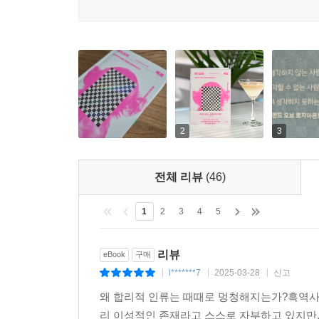
2
3
전체 리뷰
(46)
1
2
3
4
5
리뷰
eBook
구매
l*******7
2025-03-28
신고
|
|
|
왜 합리적 인류는 때때로 멍청해지는가?흑역사
리 이성적인 존재라고 스스로 자부하고 있지만,