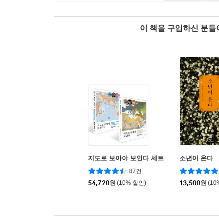
이 책을 구입하신 분
지도로 보아야 보인다 세트
소년이 온다
87건
54,720
원
(10% 할인)
13,500
원
(10