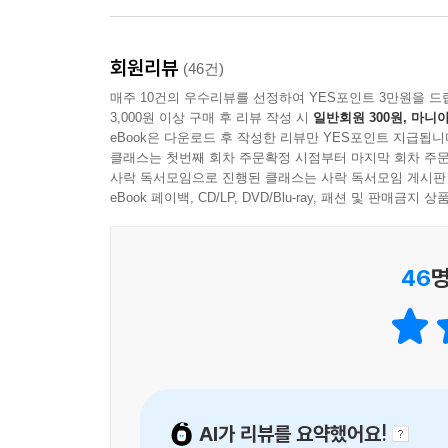
엄격하게 검증하고, 그로써 발전시키거나 폐기하
반기를 든다 해도, 학생이 내민 증거가 팩트에 충실
훈련을 통해 계속해서 통념을 깨부수고 다시 정립
회원리뷰
(46건)
이 과학적 태도는 개인의 행복을 위한 작지만 중
매주 10건의 우수리뷰를 선정하여 YES포인트 3만원을 드
극복하는 데까지 인류의 모든 영역에 적용 가능하다
3,000원 이상 구매 후 리뷰 작성 시
일반회원 300원, 마니아
eBook은 다운로드 후 작성한 리뷰만 YES포인트 지급됩니
클래스는 첫번째 회차 주문확정 시점부터 마지막 회차 주문
사락 독서모임으로 진행된 클래스는 사락 독서모임 게시판
eBook 페이백, CD/LP, DVD/Blu-ray, 패션 및 판매금
46
명
AI가 리뷰를 요약했어요!