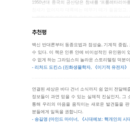
1950년대 중국의 공산당은 참새를 ‘프롤레타리
참새가 없어지자 대륙에는 메뚜기 떼가 들끓었고, 그
노력했지만 마오쩌둥은 오히려 그에게 ‘권위적 반
바로 그 일이다. → 그러므로 이 일을 반드시 
추천평
마오쩌둥이 정저쉰의 말에 귀를 기울여 자신의 오류
백신 반대론부터 동종요법과 점성술, 기계적 중립,
이 책은 인류가 탄생한 이래 지금까지 일어난 논리적
수 있다. 이 책은 인류 안에 비이성적인 유인원이
19세기 미국 대륙횡단 철도사업 당시 뱀 기름을
수 없게 하는 그라임스의 놀라운 스토리텔링 덕분이다
트럼프의 미국 대통령 당선과 러시아 사이버 부대가 
- 리처드 도킨스 (진화생물학자, 《이기적 유전자》
반대하는 자연주의 양육자 등 다양한 사례들 속에서
효과, 잘못된 인과관계의 오류, 기계적 중립, 단일 
연결된 세상은 바다 건너 소식까지 쉼 없이 전달해줍
“진실을 사랑하되 오류를 수용하라”
정보들이 과연 믿을 수 있는 실체적 진실인지, 그
과학이 선물해준 인류의 지적 자산
통해 우리의 마음을 움직이는 새로운 발견들을 판
분들에게 일독을 권합니다.
인류가 전진하려면 새로운 지식을 습득하는 것보
- 송길영 (마인드 마이너, 《시대예보: 핵개인의 시
로버트 그라임스는 과학자로서, 과학의 기본 태도