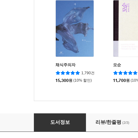
채식주의자
모순
1,790건
15,300
원
(10% 할인)
11,700
원
(10
저널리즘 선언
도서정보
리뷰/한줄평
(2/3)