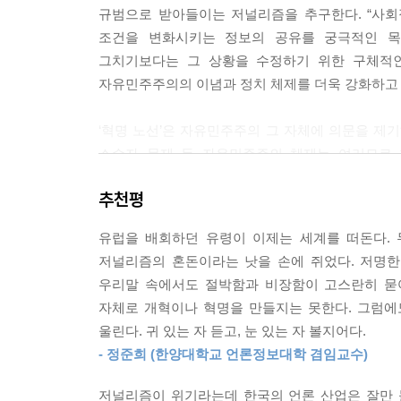
규범으로 받아들이는 저널리즘을 추구한다. “사
하지만 저널리즘 자체가 엘리트 직업군이 되었을 뿐
조건을 변화시키는 정보의 공유를 궁극적인 목표
--- p.56
그치기보다는 그 상황을 수정하기 위한 구체적인
자유민주주의의 이념과 정치 체제를 더욱 강화하고 
엘리트가 더는 “책임감 있게 행동”할 수 없다면, 
야 할까?
‘혁명 노선’은 자유민주주의 그 자체에 의문을 제기
--- p.59
소수자 문제 등 자유민주주의 체제는 여러모로 
자유민주주의 제도 자체가 저널리즘적 상상력을 
자유민주주의를 중시하는 경향은 그 안에서 생겨나는
추천평
너머를 상상해보자고 제안한다. 혁명의 길은 엘
등의 문제를 간과하고 있다는 것을 숨기기도 한다.
저널리즘, 모두를 위한, 하지만 특히 오랫동안 
론이 최소화하게 만든다. 결국 자유민주주의 국가와
유럽을 배회하던 유령이 이제는 세계를 떠돈다. 
소수의 내러티브로 치부되어온 다수의 목소리, 관점
배합을 식별할 수 있는 능력을 상실케 한다.
저널리즘의 혼돈이라는 낫을 손에 쥐었다. 저명한
자기 검열, 관행, 규범 등을 벗어던질 수 있고, 
--- p.96
우리말 속에서도 절박함과 비장함이 고스란히 묻
활력을 얻는 직업적 지형을 구축할 수 있다. “
자체로 개혁이나 혁명을 만들지는 못한다. 그럼에
반대하고, 또 저널리즘이 배제해온 것이 무엇이었
저널리즘은 무엇을 해야 하는가? 아무것도 하지 않
울린다. 귀 있는 자 듣고, 눈 있는 자 볼지어다.
사회집단을 포용해야 한다고 결론지을 것이다.”(
도가 생존을 위한 쇄신안을 마련하여 생존 프로젝트
- 정준희 (한양대학교 언론정보대학 겸임교수)
사고방식이 선도해온 것보다 더 완전한 레퍼토리를 만들
--- p.129
저널리즘이 위기라는데 한국의 언론 산업은 잘만 