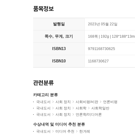
품목정보
발행일
2023년 05월 22일
쪽수, 무게, 크기
168쪽 | 192g | 128*188*13
ISBN13
9791168730625
ISBN10
1168730627
관련분류
카테고리 분류
국내도서
사회 정치
사회비평/비판
언론비평
국내도서
사회 정치
사회학
사회학일반
국내도서
사회 정치
언론학/미디어론
수상내역 및 미디어 추천 분류
국내도서
미디어 추천
한겨레