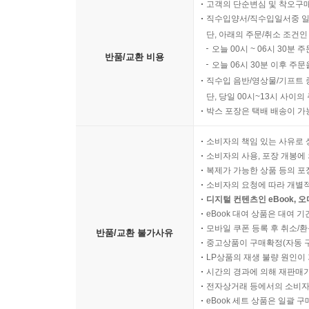
고객의 단순변심 및 착오구
직수입양서/직수입일서중 일
단, 아래의 주문/취소 조건인
오늘 00시 ~ 06시 30분 
반품/교환 비용
오늘 06시 30분 이후 주문
직수입 음반/영상물/기프트 
단, 당일 00시~13시 사이
박스 포장은 택배 배송이 가
소비자의 책임 있는 사유로 
소비자의 사용, 포장 개봉에 
복제가 가능한 상품 등의 포장을 
소비자의 요청에 따라 개별
디지털 컨텐츠인 eBook, 
eBook 대여 상품은 대여 기
모바일 쿠폰 등록 후 취소/환
반품/교환 불가사유
중고상품이 구매확정(자동 
LP상품의 재생 불량 원인이 기
시간의 경과에 의해 재판매가
전자상거래 등에서의 소비자
eBook 세트 상품은 일괄 