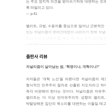
는 주요 정치적 의견을 받아쓰기하듯 대변하는 것
록 떠밀리고 있다.
--- p.41
엘리트, 규범, 수용자를 중심으로 일어난 근본적인 
있는 저널리즘이 온데간데없이 사라지기 전에 저널
하고 다시 상상해야 할 때다. 즉, 이상 속의 조건을
--- p.43
출판사 리뷰
개혁적 노선은 저널리즘이 용인해야 할 행동의 한계
늘날의 급변하는 세계 속에서 아무것도 바꿀 수 없다
저널리즘이 살아남는 법, ‘혁명이냐, 개혁이냐?’
재 상태를 유지하는 것은 저널리즘에 더 이상 실행 
--- p.46
저자들은 ‘개혁 노선’을 따른다면 저널리즘의 
형식적인 민주주의 절차로 선출된 지도자라고 하
만약 혁명적인 교훈을 얻었다면, 저널리즘은 정치
즉각 비판해야 한다는 것이다. 저널리즘은 자유주
지 철저히 숙고하면서 여성, 유색인종, 소수민족, 
엘리트는 더 이상 반자유주의적 성향의 엘리트,
--- p.55
박탈당해온 집단의 목소리를 대변하는 이들일 테고,