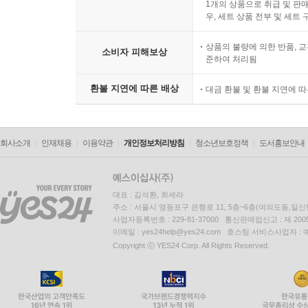
1개의 상품으로 취급 및 판매
우, 세트 상품 전부 및 세트
상품의 불량에 의한 반품, 교
소비자 피해보상
준하여 처리됨
환불 지연에 따른 배상
대금 환불 및 환불 지연에 
회사소개
인재채용
이용약관
개인정보처리방침
청소년보호정책
도서홍보안내
대표 : 김석환, 최세라
주소 : 서울시 영등포구 은행로 11, 5층~6층(여의도동,일신
사업자등록번호 : 229-81-37000 통신판매업신고 : 제 200
이메일 : yes24help@yes24.com 호스팅 서비스사업자 :
Copyright ⓒ YES24 Corp. All Rights Reserved.