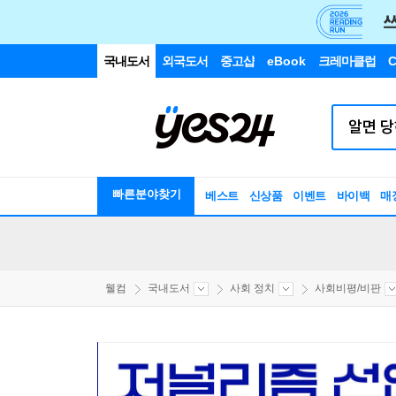
국내도서
외국도서
중고샵
eBook
크레마클럽
C
빠른분야찾기
베스트
신상품
이벤트
바이백
매
웰컴
국내도서
사회 정치
사회비평/비판