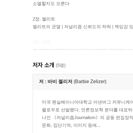
소멸할지도 모른다
2장. 엘리트
엘리트의 균열 | 저널리즘 신뢰도의 하락 | 책임감 
3장. 규범
왜 규범이 문제인가? | 제도와 규범의 불일치 | 
절실히 필요하다
저자 소개
(5명)
4장. 수용자
수용자, 가정되고 당연시되는 존재? | 하지만 여전
저 :
바비 젤리저
(Barbie Zelizer)
반기를 들고 있다
미국 펜실베이니아대학교 아넨버그 커뮤니케이션
5장. 개혁이냐, 혁명이냐?
펠로우로 선발됐다. 언론정보학 분야를 대표하는
개혁 노선 | 혁명 노선 | 더 정의로운 세상을 위한 
나인 《저널리즘Journalism》의 공동 편집
문화, 집단기억, 이미지 등에...
참고문헌