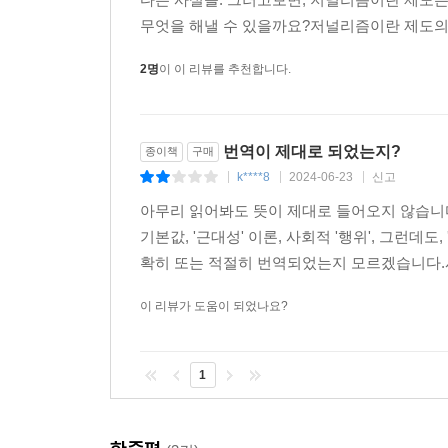
따라붙는 존재인 것으로 ‘가정’했다. 엘리트로부
무엇을 해낼 수 있을까요?저널리즘이란 제도의 
거라고 전제하고 움직였다. 하지만 그건 단지 내
2명
이 이 리뷰를 추천합니다.
뿐이다. 딱히 별다른 대안을 갖고 있지 못했던 수용
떠났다. “한때 기자들이 제멋대로 판단하고 당연
언론사의 막대한 이익을 보장하는 기반이 아니다
번역이 제대로 되었는지?
저널리즘에 반기를 들고 있다.”(128쪽)
종이책
구매
k****8
2024-06-23
신고
|
|
|
저자들은 이 세 가지 접점을 다시 살피고 재규정
아무리 읽어봐도 뜻이 제대로 들어오지 않습니다
증진을 위해 세 접점을 재구성해야 한다고 주장하고,
기본값, '근대성' 이론, 사회적 '행위', 그런데도,
활용할 수 있을지 고민해야 한다고 말한다. 그리
확히 또는 적절히 번역되었는지 모르겠습니다.시
만드는 데 동참해야 한다고 결론 내린다.
이 리뷰가 도움이 되었나요?
1