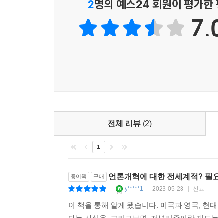
2
명의 예스24 회원이 평가한
하고 있는 엘리트 시스템은 이미 대중의 신뢰를
대의민주주의도 흔들리고 있다. 그런데도 저널리즘
7.
무엇인지 저널리즘은 성찰하지 못하고 있다. 이런 엘
배제하는 결과로 나타나기도 한다. 저자들은 저널
부분은 엘리트는 누구인지, 그들은 누구를 배제하는
타성에 젖은 데에서 비롯한다.”(55쪽) “언론
민주주의를 불신하는 상황에서 언론인들은 그 시스템
정확성, 공정성, 독립성, 객관성 등 저널리즘이 신
유의미한 지침이 되지 못한 지 오래되었다. 다음과 
전체 리뷰
(2)
주장하는 규범은 언론노동에 대한 일종의 남성주의적
존재하지만, 여전히 뉴스룸에는 인종주의, 성차별,
1
있다. 이처럼 시대에 뒤떨어졌을 뿐만 아니라 
“역사책이나 기념 회고록”에 어울리는 존재가 됐다
언론개혁에 대한 전세계적? 필요
종이책
구매
않는다. 소모적이고 불완전하고 엘리트적이며 시
y*****1
2023-05-28
신고
|
|
|
존재인지를 드러내고 있다. 그들의 규범성은 현장의 
이 책을 통해 알게 됐습니다. 미국과 영국, 
마지막으로 이들이 처리한 정보의 최종적 도달지로
다는 사실을. 그러고보면, 저널리즘이란 제도는