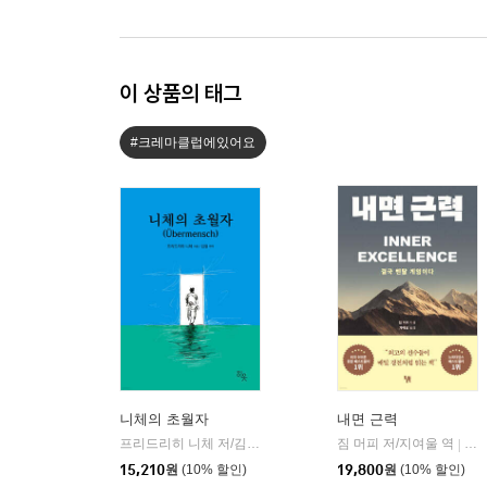
이 상품의 태그
#크레마클럽에있어요
니체의 초월자
내면 근력
프리드리히 니체 저/김철 편역
히읏
짐 머피 저/지여울 역
윌북(
|
|
15,210
원
(10% 할인)
19,800
원
(10% 할인)