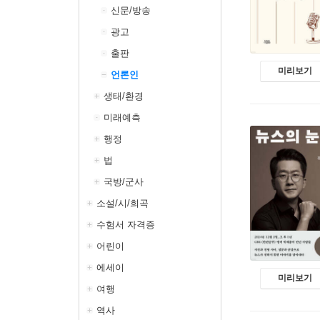
신문/방송
광고
출판
미리보기
언론인
생태/환경
미래예측
행정
법
국방/군사
소설/시/희곡
수험서 자격증
어린이
에세이
미리보기
여행
역사