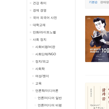
기본순
판매량
건강 취미
경제 경영
국어 외국어 사전
대학교재
만화/라이트노벨
사회 정치
사회비평/비판
사회단체/NGO
정치/외교
사회학
여성/젠더
교육
언론학/미디어론
언론/미디어 일반
언론/미디어 비평