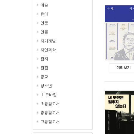
예술
유아
인문
인물
자기계발
자연과학
잡지
전집
미리보기
종교
청소년
IT 모바일
초등참고서
중등참고서
고등참고서