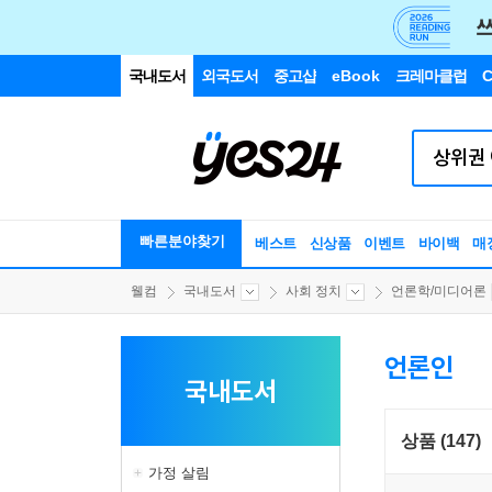
국내도서
외국도서
중고샵
eBook
크레마클럽
C
빠른분야찾기
베스트
신상품
이벤트
바이백
매
웰컴
국내도서
사회 정치
언론학/미디어론
언론인
국내도서
상품 (147)
가정 살림