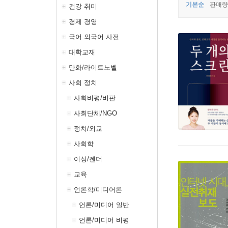
기본순
판매량
건강 취미
경제 경영
국어 외국어 사전
대학교재
만화/라이트노벨
사회 정치
사회비평/비판
사회단체/NGO
정치/외교
사회학
여성/젠더
교육
언론학/미디어론
언론/미디어 일반
언론/미디어 비평