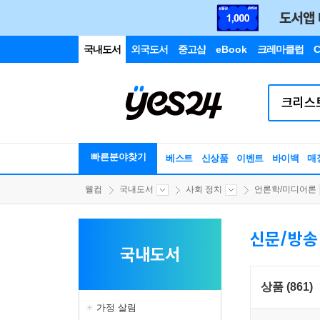
국내도서
외국도서
중고샵
eBook
크레마클럽
C
빠른분야찾기
베스트
신상품
이벤트
바이백
매
웰컴
국내도서
사회 정치
언론학/미디어론
신문/방송
국내도서
상품 (861)
가정 살림