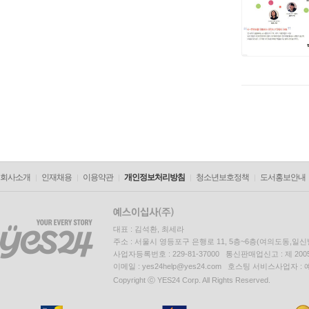
회사소개
인재채용
이용약관
개인정보처리방침
청소년보호정책
도서홍보안내
대표 : 김석환, 최세라
주소 : 서울시 영등포구 은행로 11, 5층~6층(여의도동,일신
사업자등록번호 : 229-81-37000 통신판매업신고 : 제 200
이메일 : yes24help@yes24.com 호스팅 서비스사업자 :
Copyright ⓒ YES24 Corp. All Rights Reserved.