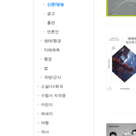
신문/방송
광고
출판
언론인
생태/환경
미래예측
행정
법
국방/군사
소설/시/희곡
수험서 자격증
어린이
에세이
여행
역사