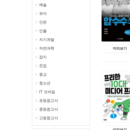
예술
유아
인문
인물
자기계발
자연과학
미리보기
잡지
전집
종교
청소년
IT 모바일
초등참고서
중등참고서
고등참고서
미리보기