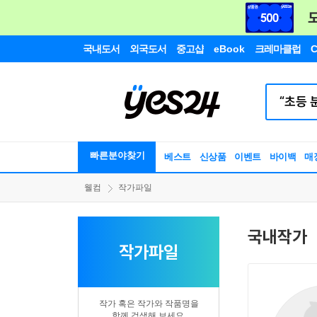
국내도서
외국도서
중고샵
eBook
크레마클럽
C
빠른분야찾기
베스트
신상품
이벤트
바이백
매
웰컴
작가파일
국내작가
작가파일
작가 혹은 작가와 작품명을
함께 검색해 보세요.