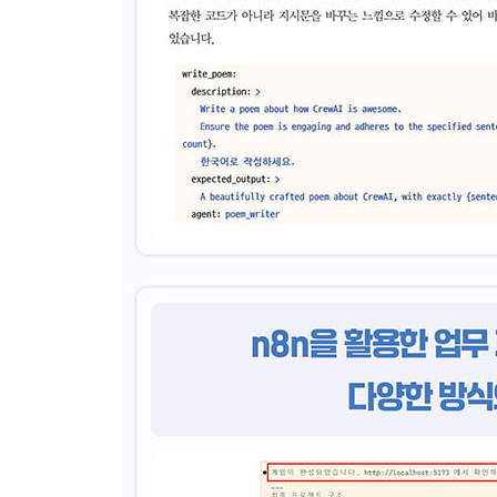
__6.3.3 외부 패키지 연동하기
6.4 데이터 분석 에이전트
__6.4.1 환경 설정 및 필수 라이브러리 설치
__6.4.2 타이타닉 생존자 데이터 분석
__6.4.3 머신러닝 학습하기
· 07장: A2A(Agent-to-Agent) 프로토콜
7.1 A2A란 무엇인가?
7.2 A2A의 발전 과정
7.3 A2A의 핵심 구성 요소
__7.3.1 에이전트 카드(Agent Card)
__7.3.2 태스크(Task)
__7.3.3 메시지(Message)
__7.3.4 파트(Part)
__7.3.5 복합 파트 활용 예시
__7.3.6 아티팩트(Artifact)
7.4 A2A 파이썬 SDK로 에이전트 구축하기