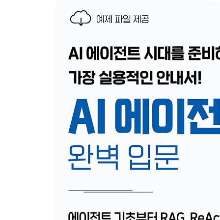
__1.6.4 API 키 발급받기
· 02장: RAG
2.1 실습 환경 구축하기
__2.1.1 프로젝트 폴더 생성하기
__2.1.2 가상 환경 생성하기
__2.1.3 VSCode에서 프로젝트 폴더 선택하기
2.2 RAGRetrieval-Augmented Generation 이해하기
__2.2.1 텍스트 임베딩
__2.2.2 코사인 유사도
__2.2.3 OpenAI의 Embedding API
__2.2.4 RAG를 이용한 챗봇의 구조
2.3 문서를 자르는 청킹 전략
__2.3.1 길이로 분할하는 RecursiveCharacterTextSpli
__2.3.2 의미로 분할하는 SemanticChunker
2.4 다양한 PDF Loader
__2.4.1 PyPDFLoader
__2.4.2 PyMuPDFLoader