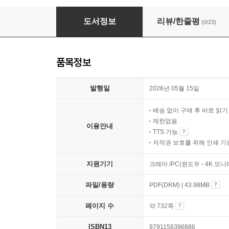
AI 에이전트 개발 완벽 입문
도서정보
리뷰/한줄평
(0/23)
품목정보
발행일
2026년 05월 15일
배송 없이 구매 후 바로 읽
제한없음
이용안내
TTS 가능
저작권 보호를 위해 인쇄 기
지원기기
크레마 /PC(윈도우 - 4K 모
파일/용량
PDF(DRM) | 43.98MB
페이지 수
약 732쪽
ISBN13
9791158396886