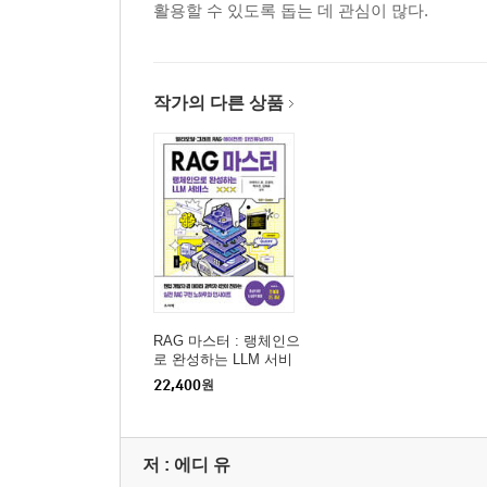
활용할 수 있도록 돕는 데 관심이 많다.
__10.2.4 마크다운 파일 만들어 저장하기
10.3 [실습2] 멀티 에이전트 여행 플래너 개발하기
__10.3.1 프로젝트 구조 설정
__10.3.2 3개의 에이전트 협업 시스템 만들기
작가의 다른 상품
· 11장: 오픈클로
11.1 오픈클로란?
__11.1.1 환경 구성 및 인프라 배포
__11.1.2 설치 및 실행
11.2 기본 사용법 및 운영 전략
11.3 오픈클로와 노션 연결
11.4 크론을 활용한 정보 자동 수집 실습
RAG 마스터 : 랭체인으
로 완성하는 LLM 서비
스
· 부록: AI 브라우저
22,400
원
A.1 퍼플렉시티 코멧
__A.1.1 코멧 설치 및 설정
저 :
에디 유
__A.1.2 영상 요약하기