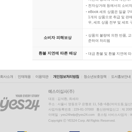
전자상거래 등에서의 소비자
eBook 세트 상품은 일괄 
1개의 상품으로 취급 및 판매
우, 세트 상품 전부 및 세트
상품의 불량에 의한 반품, 교
소비자 피해보상
준하여 처리됨
환불 지연에 따른 배상
대금 환불 및 환불 지연에 
회사소개
인재채용
이용약관
개인정보처리방침
청소년보호정책
도서홍보안내
대표 : 김석환, 최세라
주소 : 서울시 영등포구 은행로 11, 5층~6층(여의도동,일신
사업자등록번호 : 229-81-37000 통신판매업신고 : 제 200
이메일 : yes24help@yes24.com 호스팅 서비스사업자 :
Copyright ⓒ YES24 Corp. All Rights Reserved.