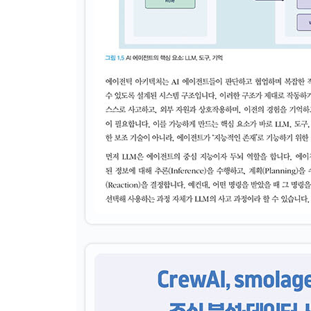
4.10 랭그래프 실전 프로젝트
__4.10.1 멀티 에이전트로 경제 데이터 시각화
__4.10.2 멀티 에이전트로 경제 데이터 보고서 작성
· 05장: CrewAI
5.1 CrewAI란?
5.2 설치 및 환경 설정
5.3 CrewAI의 기본 구성 요소와 작동 원리
5.4 에이전트
5.5 작업(Task)
5.6 크루(Crew)
5.7 도구(Tools)
__5.7.1 RAG Tool
__5.7.2 SerperDev Tool
__5.7.3 커스텀 도구 만들기
5.8 지식(Knowledge)
__5.8.1 StringKnowledgeSource
__5.8.2 PDFKnowledgeSource