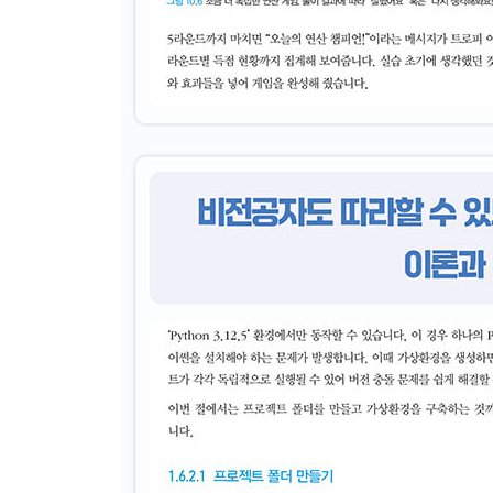
· 08장: n8n
8.1 개발 환경 구축하기
__8.1.1 프로젝트 폴더 생성하기
__8.1.2 가상 환경 생성하기
__8.1.3 로컬 PC에 n8n 설치하기
8.2 n8n 작동 방식 이해하기
__8.2.1 노드
__8.2.2 워크플로우 설정
__8.2.3 노드의 설정
__8.2.4 [실습] n8n으로 AI 챗봇 만들기
8.3 [실습] 삼성전자 사업 보고서로 RAG 챗봇 만들
__8.3.1 데이터 다운로드 및 벡터스토어 API 키 
__8.3.2 데이터 인덱싱 워크플로우 설정
__8.3.3 챗봇 설정
8.4 [실습] 구글 시트 데이터 분석 및 시각화하기
__8.4.1 데이터 수집과 구글 시트 변환