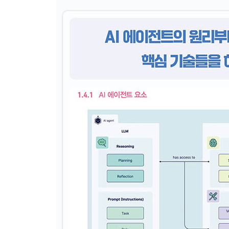
__4.3.1 랭그래프 핵심 모듈 로딩
__4.3.2 상태
__4.3.3 노드(Node)
__4.3.4 엣지
__4.3.5 그래프 컴파일 및 시각화
4.4 도구(Tool)
__4.4.1 Tavily 도구 활용
4.5 메모리 기능
__4.5.1 랭그래프 체크포인터
4.6 사람 개입 기능
__4.6.1 interrupt() 함수란?
4.7 상태 사용자 정의하기
4.8 과거로 돌아가기: 시간 여행 기능
__4.8.1 왜 시간 이동이 필요한가?
4.9 랭그래프 에이전트 아키텍처
__4.9.1 랭그래프 에이전트 구조
__4.9.2 에이전트와 워크플로우 실습