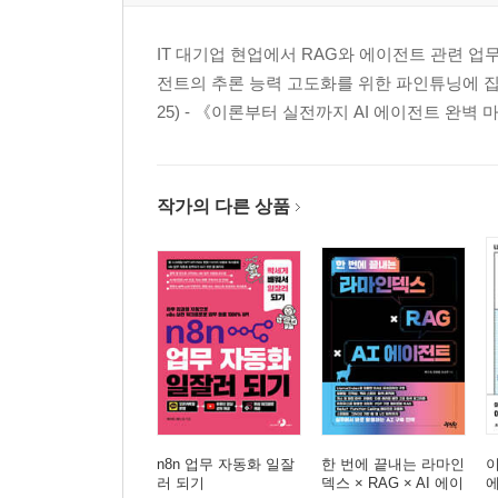
__A.1.3 멀티탭 컨텍스트 분석하기
__A.1.4 이메일 요약과 답변, 특정 내용 검색하기
IT 대기업 현업에서 RAG와 에이전트 관련 업
__A.1.5 논문 읽고 요약하기
전트의 추론 능력 고도화를 위한 파인튜닝에 집중
__A.1.6 항공권 등 상품, 서비스 가격 비교
25) - 《이론부터 실전까지 AI 에이전트 완벽 마스터
__A.1.7 쇼핑 도우미
__A.1.8 웹페이지의 내용을 추출해 구조화하기
__A.1.9 음성 인식 기능과 유용한 프롬프트 모음
작가의 다른 상품
n8n 업무 자동화 일잘
한 번에 끝내는 라마인
이
러 되기
덱스 × RAG × AI 에이