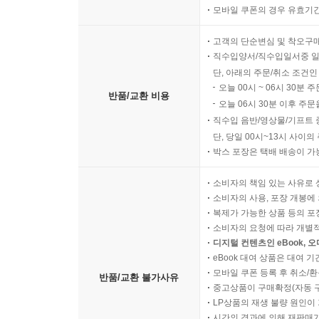
모바일 쿠폰의 경우 유효기간(
고객의 단순변심 및 착오구
직수입양서/직수입일서중 일
단, 아래의 주문/취소 조건인
오늘 00시 ~ 06시 30분 
반품/교환 비용
오늘 06시 30분 이후 주문
직수입 음반/영상물/기프트 
단, 당일 00시~13시 사이
박스 포장은 택배 배송이 가
소비자의 책임 있는 사유로 
소비자의 사용, 포장 개봉에 
복제가 가능한 상품 등의 포장을 
소비자의 요청에 따라 개별
디지털 컨텐츠인 eBook, 
eBook 대여 상품은 대여 기
모바일 쿠폰 등록 후 취소/환
반품/교환 불가사유
중고상품이 구매확정(자동 
LP상품의 재생 불량 원인이 기
시간의 경과에 의해 재판매가