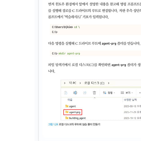
__8.4.2 n8n과 구글 시트 연동하기
__8.4.3 구글 시트 데이터 필터링하기
__8.4.4 데이터 칼럼값 재정렬
__8.4.5 구글 시트 데이터 기반 챗봇 만들기
__8.4.6 퀵차트로 시각화하기
· 09장: MCP
9.1 MCP란?
9.2 MCP의 핵심 구성 요소
9.3 MCP의 확장성 혁신
9.4 MCP 아키텍처
9.5 MCP 생태계의 현재와 미래
9.6 MCP 개발 환경 구축하기
__9.6.1 프로젝트 폴더 생성하기
__9.6.2 가상 환경 생성하기
9.7 MCP 서버
__9.7.1 어댑터를 활용한 툴 등록
__9.7.2 MCP 인스펙터