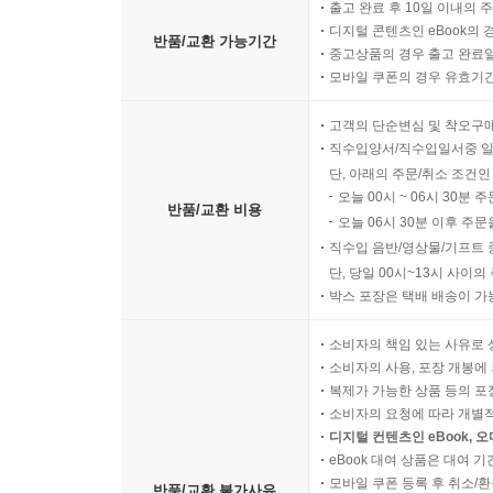
출고 완료 후 10일 이내의 
디지털 콘텐츠인 eBook의 
반품/교환 가능기간
중고상품의 경우 출고 완료일
모바일 쿠폰의 경우 유효기간(
고객의 단순변심 및 착오구
직수입양서/직수입일서중 일
단, 아래의 주문/취소 조건인
오늘 00시 ~ 06시 30분 
반품/교환 비용
오늘 06시 30분 이후 주문
직수입 음반/영상물/기프트 
단, 당일 00시~13시 사이
박스 포장은 택배 배송이 가
소비자의 책임 있는 사유로 
소비자의 사용, 포장 개봉에 
복제가 가능한 상품 등의 포장을 
소비자의 요청에 따라 개별
디지털 컨텐츠인 eBook, 
eBook 대여 상품은 대여 기
모바일 쿠폰 등록 후 취소/환
반품/교환 불가사유