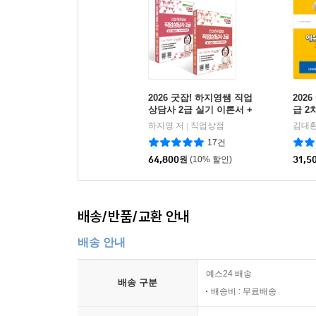
2026 굿잡! 하지영쌤 직업
202
상담사 2급 실기 이론서 +
급 2
기출문제 세트
하지영 저
직업상점
김대환
|
17건
64,800
원
(10% 할인)
31,5
배송/반품/교환 안내
배송 안내
예스24 배송
배송 구분
배송비 : 무료배송