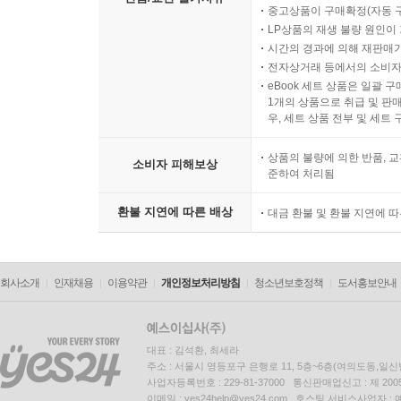
중고상품이 구매확정(자동 
LP상품의 재생 불량 원인이 기
시간의 경과에 의해 재판매가
전자상거래 등에서의 소비자
eBook 세트 상품은 일괄 
1개의 상품으로 취급 및 판매
우, 세트 상품 전부 및 세트
상품의 불량에 의한 반품, 교
소비자 피해보상
준하여 처리됨
환불 지연에 따른 배상
대금 환불 및 환불 지연에 
회사소개
인재채용
이용약관
개인정보처리방침
청소년보호정책
도서홍보안내
대표 : 김석환, 최세라
주소 : 서울시 영등포구 은행로 11, 5층~6층(여의도동,일신
사업자등록번호 : 229-81-37000 통신판매업신고 : 제 200
이메일 : yes24help@yes24.com 호스팅 서비스사업자 :