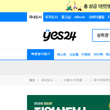
국내도서
외국도서
중고샵
eBook
크레마클럽
C
빠른분야찾기
베스트
신상품
이벤트
바이백
매
웰컴
국내도서
수험서 자격증
국가자격/전문