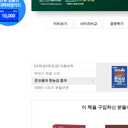
미리보기
사이즈비교
공유하기
[대학생X취준생] 여름방학
하반기 채용 시작
큰코쌤과 한능검 합격
직8딴 시리즈 분철쿠폰
이 책을 구입하신 분