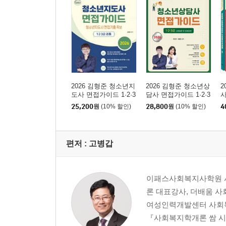
2026 김형준 청소년지
2026 김형준 청소년상
2
도사 면접가이드 1·2·3
담사 면접가이드 1·2·3
급
급 사례질문 및 모범답
25,200
원
(10% 할인)
28,800
원
(10% 할인)
4
변
편저 :
고병갑
이패스사회복지사학원 사
론 대표강사, 더배움 사
여성인력개발센터 사회복
『사회복지학개론 쌈 시리