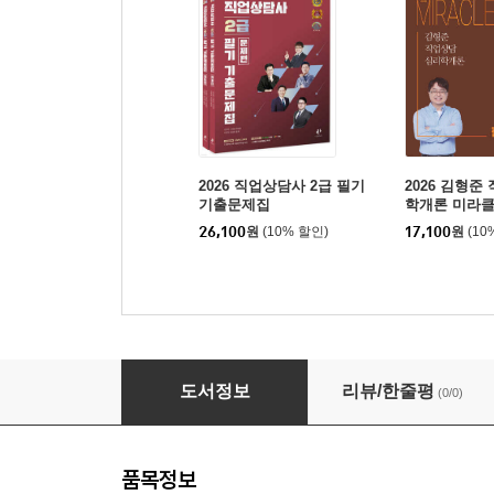
2026 직업상담사 2급 필기
2026 김형
기출문제집
학개론 미라클
26,100
원
(10% 할인)
17,100
원
(10
2026 직업상담사 2급 실기 기출문제집
도서정보
리뷰/한줄평
(0/0)
품목정보