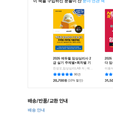
이 책을 구입하신 분들이 산
분야 연관 책
2026 에듀윌 임상심리사 2
202
급 실기 주제별×회차별 기
다 임
출문제집+기출족보 무료특
합격
진성오,임상심리LAB 저
에듀윌
이용석
|
강
90건
20,700
원
(10% 할인)
31,5
배송/반품/교환 안내
배송 안내