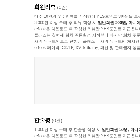
회원리뷰
(0건)
셋째, 수험생 여러분이 직접 답안을 작성할 수 있
매주 10건의 우수리뷰를 선정하여 YES포인트 3만원을 드
3,000원 이상 구매 후 리뷰 작성 시
일반회원 300원, 마니아
있도록 편집하였습니다.
eBook은 다운로드 후 작성한 리뷰만 YES포인트 지급됩니
클래스는 첫번째 회차 주문확정 시점부터 마지막 회차 주문
마지막으로 나눔복지교육원(www.hrd-elearnin
사락 독서모임으로 진행된 클래스는 사락 독서모임 게시판
이를 잘 활용해보시길 바랍니다.
eBook 페이백, CD/LP, DVD/Blu-ray, 패션 및 판매금
감사의 말씀을 드립니다.
[2026 임상심리사 2급 실기기출문제집]이 출간될
최진만 대표님과 임직원 여러분께 깊은 감사를 드립
2026년 수험생 여러분의 최종합격과 여러분의 온
한줄평
(0건)
1,000원 이상 구매 후 한줄평 작성 시
일반회원 50원, 마니
eBook은 다운로드 후 작성한 리뷰만 YES포인트 지급됩니