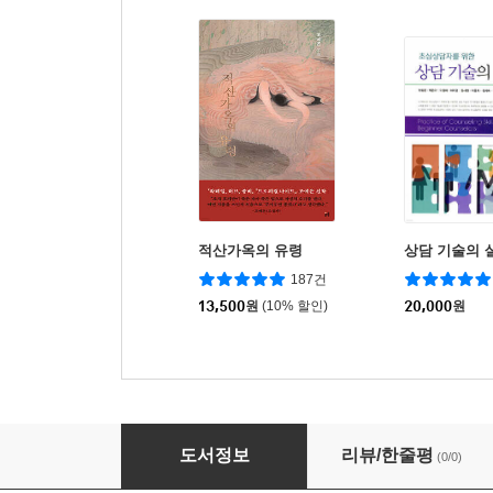
적산가옥의 유령
상담 기술의 
187건
13,500
원
(10% 할인)
20,000
원
2026 임상심리사 2급 실기 찐정리 10개년 기
도서정보
리뷰/한줄평
(0/0)