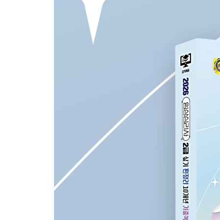
PART 2과목별 실기 기출복원문제 (2003~2015)
제1과목
기초심리평가 536
제2과목
기초심리상담 596
제3과목
심리치료 630
제4과목
자문, 교육, 재활 652
APPENDIX
한국임상심리학회 윤리규정 664