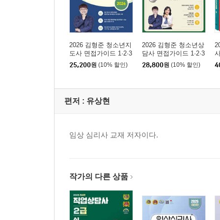
2026 김형준 청소년지
2026 김형준 청소년상
2
도사 면접가이드 1·2·3
담사 면접가이드 1·2·3
급
급 사례질문 및 모범답
25,200
원
(10% 할인)
28,800
원
(10% 할인)
4
변
편저 :
유상현
임상 심리사 교재 저자이다.
작가의 다른 상품