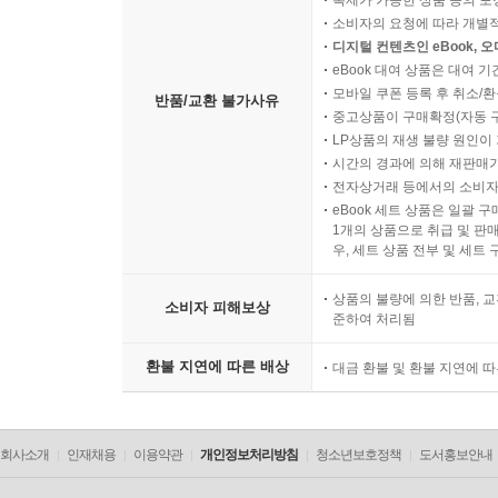
복제가 가능한 상품 등의 포장을 
소비자의 요청에 따라 개별
디지털 컨텐츠인 eBook, 
eBook 대여 상품은 대여 기
모바일 쿠폰 등록 후 취소/환
반품/교환 불가사유
중고상품이 구매확정(자동 
LP상품의 재생 불량 원인이 기
시간의 경과에 의해 재판매가
전자상거래 등에서의 소비자
eBook 세트 상품은 일괄 
1개의 상품으로 취급 및 판매
우, 세트 상품 전부 및 세트
상품의 불량에 의한 반품, 교
소비자 피해보상
준하여 처리됨
환불 지연에 따른 배상
대금 환불 및 환불 지연에 
회사소개
인재채용
이용약관
개인정보처리방침
청소년보호정책
도서홍보안내