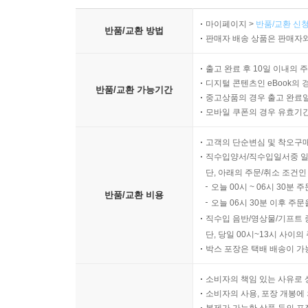
마이페이지 >
반품/교환 신청
반품/교환 방법
판매자 배송 상품은 판매자와
출고 완료 후 10일 이내의 
디지털 콘텐츠인 eBook의 
반품/교환 가능기간
중고상품의 경우 출고 완료일
모바일 쿠폰의 경우 유효기간(
고객의 단순변심 및 착오구
직수입양서/직수입일서중 일
단, 아래의 주문/취소 조건인
오늘 00시 ~ 06시 30분 
반품/교환 비용
오늘 06시 30분 이후 주문
직수입 음반/영상물/기프트 
단, 당일 00시~13시 사이
박스 포장은 택배 배송이 가
소비자의 책임 있는 사유로 
소비자의 사용, 포장 개봉에 