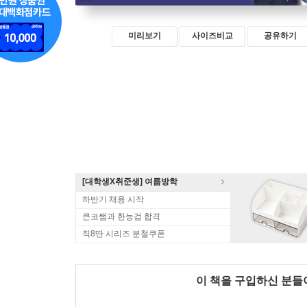
미리보기
사이즈비교
공유하기
[대학생X취준생] 여름방학
하반기 채용 시작
큰코쌤과 한능검 합격
직8딴 시리즈 분철쿠폰
이 책을 구입하신 분