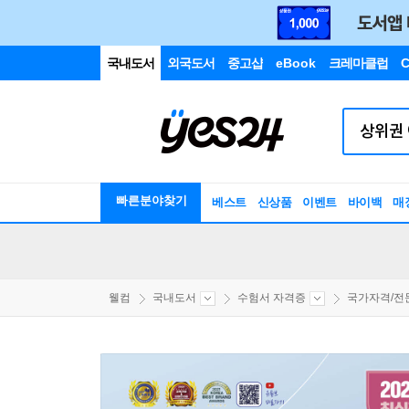
국내도서
외국도서
중고샵
eBook
크레마클럽
C
빠른분야찾기
베스트
신상품
이벤트
바이백
매
웰컴
국내도서
수험서 자격증
국가자격/전문