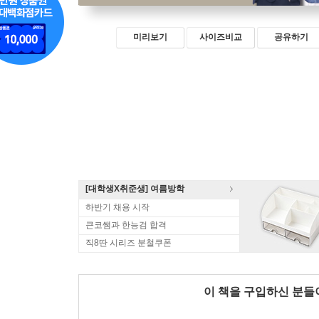
미리보기
사이즈비교
공유하기
[대학생X취준생] 여름방학
하반기 채용 시작
큰코쌤과 한능검 합격
직8딴 시리즈 분철쿠폰
이 책을 구입하신 분