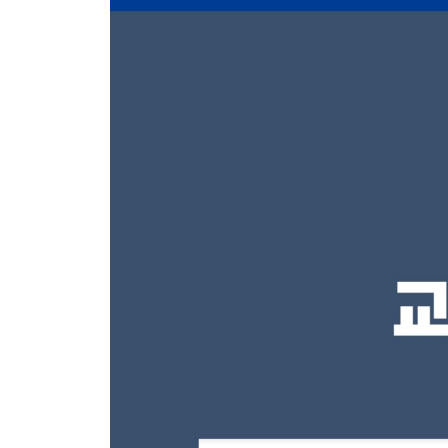
제2과목 이상심리학 582
제3과목 심리검사 589
제4과목 임상심리학 596
제5과목 심리상담 600
2022 임상심리사 2급 필기 정답 및 해설
제1회 임상심리사 2급 필기 기출문제
제1과목 심리학개론 608
제2과목 이상심리학 614
제3과목 심리검사 625
제4과목 임상심리학 632
제5과목 심리상담 637
제3회 임상심리사 2급 필기 기출문제
제1과목 심리학개론 645
제2과목 이상심리학 651