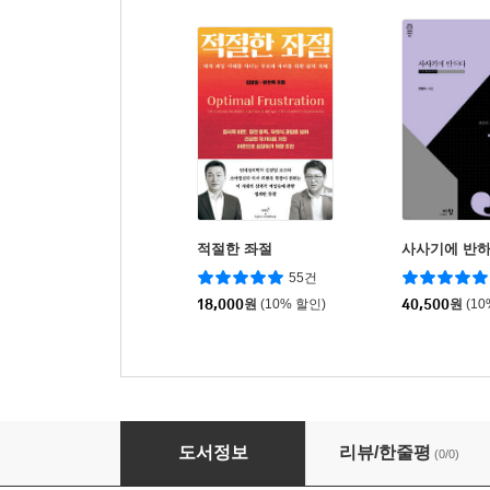
적절한 좌절
사사기에 반
55건
18,000
원
(10% 할인)
40,500
원
(1
2026 임상심리사 2급 찐정리 한권끝장 필기 
도서정보
리뷰/한줄평
(0/0)