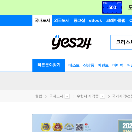
국내도서
외국도서
중고샵
eBook
크레마클럽
C
빠른분야찾기
베스트
신상품
이벤트
바이백
매
웰컴
국내도서
수험서 자격증
국가자격/전문