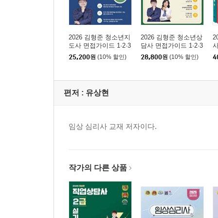
2026 김형준 청소년지
2026 김형준 청소년상
2
도사 면접가이드 1·2·3
담사 면접가이드 1·2·3
급
급 사례질문 및 모범답
25,200
원
(10% 할인)
28,800
원
(10% 할인)
4
변
편저 :
유상현
임상 심리사 교재 저자이다.
작가의 다른 상품