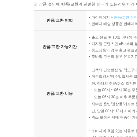
※ 상품 설명에 반품/교환과 관련한 안내가 있는경우 아래 
마이페이지 >
반품/교환 신청
반품/교환 방법
판매자 배송 상품은 판매자와
출고 완료 후 10일 이내의 
디지털 콘텐츠인 eBook의 
반품/교환 가능기간
중고상품의 경우 출고 완료일
모바일 쿠폰의 경우 유효기간(
고객의 단순변심 및 착오구
직수입양서/직수입일서중 일
단, 아래의 주문/취소 조건인
오늘 00시 ~ 06시 30분 
반품/교환 비용
오늘 06시 30분 이후 주문
직수입 음반/영상물/기프트 
단, 당일 00시~13시 사이
박스 포장은 택배 배송이 가
소비자의 책임 있는 사유로 