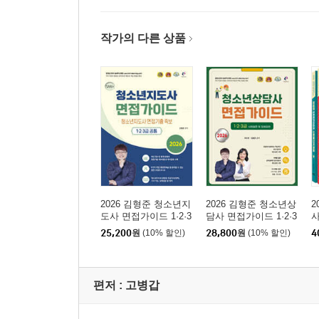
작가의 다른 상품
2026 김형준 청소년지
2026 김형준 청소년상
2
도사 면접가이드 1·2·3
담사 면접가이드 1·2·3
급
급 사례질문 및 모범답
25,200
원
(10% 할인)
28,800
원
(10% 할인)
4
변
편저 :
고병갑