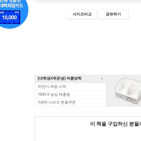
사이즈비교
공유하기
[대학생X취준생] 여름방학
하반기 채용 시작
YBM X 농심 배홍동
직8딴 시리즈 분철쿠폰
이 책을 구입하신 분