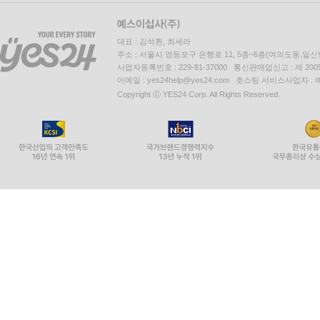
대표 : 김석환, 최세라
주소 : 서울시 영등포구 은행로 11, 5층~6층(여의도동,일신
사업자등록번호 : 229-81-37000 통신판매업신고 : 제 200
이메일 : yes24help@yes24.com 호스팅 서비스사업자 :
Copyright ⓒ YES24 Corp. All Rights Reserved.