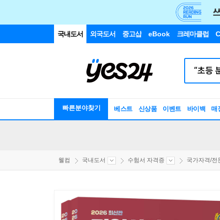
국내도서
외국도서
중고샵
eBook
크레마클럽
C
빠른분야찾기
베스트
신상품
이벤트
바이백
매
웰컴
국내도서
수험서 자격증
국가자격/전문