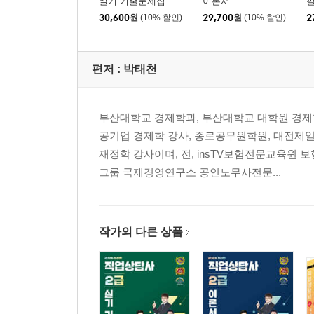
실기 기출문제집
이론서
30,600
원
(10% 할인)
29,700
원
(10% 할인)
2
편저 :
박태천
부산대학교 경제학과, 부산대학교 대학원 경제
공기업 경제학 강사, 종로공무원학원, 대전제
재정학 강사이며, 전, insTV보험전문교육원
그룹 국제경영연구소 공인노무사전문...
작가의 다른 상품