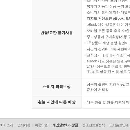
소비자의 사용, 포장 개봉에 
복제가 가능한 상품 등의 포장을 
소비자의 요청에 따라 개별
디지털 컨텐츠인 eBook, 
eBook 대여 상품은 대여 기
모바일 쿠폰 등록 후 취소/환
반품/교환 불가사유
중고상품이 구매확정(자동 
LP상품의 재생 불량 원인이 기
시간의 경과에 의해 재판매가
전자상거래 등에서의 소비자
eBook 세트 상품은 일괄 
1개의 상품으로 취급 및 판매
우, 세트 상품 전부 및 세트
상품의 불량에 의한 반품, 교
소비자 피해보상
준하여 처리됨
환불 지연에 따른 배상
대금 환불 및 환불 지연에 
회사소개
인재채용
이용약관
개인정보처리방침
청소년보호정책
도서홍보안내