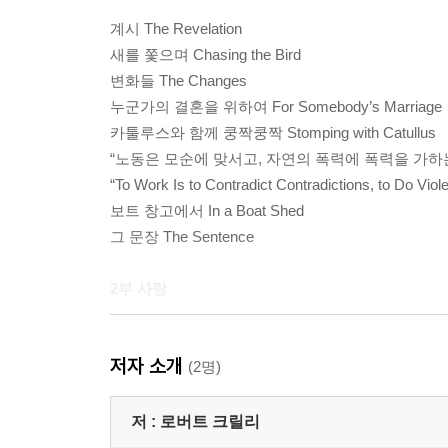
계시 The Revelation
새를 쫓으며 Chasing the Bird
변화들 The Changes
누군가의 결혼을 위하여 For Somebody’s Marriage
카툴루스와 함께 쿵짝쿵짝 Stomping with Catullus
“노동은 모순에 맞서고, 자연의 폭력에 폭력을 가하
“To Work Is to Contradict Contradictions, to Do Viole
보트 창고에서 In a Boat Shed
그 문장 The Sentence
2부 사랑
그런 위기 The Crisis
저자 소개
그런 천진함 The Innocence
(2명)
로르카를 기리며 After Lorca
부도덕한 제안 The Immoral Proposition
저 :
로버트 크릴리
공모 The Conspiracy