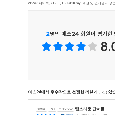
eBook 페이백, CD/LP, DVD/Blu-ray, 패션 및 판매금
려고, 채우려 하기에.
나는 말들을 들었다
작품에 대하여: 긴장을 기르는 이들에게, Onward!
아픈 구멍
가득한
2
명의 예스24 회원이 평가한
말들을. 발화는
8.
입이다.
- 로버트 크릴리, 「언어」, 『나는 긴장을 기르는
또한 그의 시에서 의미는 개별성과 보편성 사이에서
수수께끼를 숨겨놓기라도 하듯 또 다른 의미 층이 
어법으로 자신만의 시 세계를 열어간다. 귀를 
소리다. (……) 그에게 시는 이야기를 전하는 도구
예스24에서 우수작으로 선정한 리뷰가
(1건)
있습
탐스러운 단어들이 있다
촉촉하고
탐스러운 단어들
종이책
구매
주간우수작
따뜻한