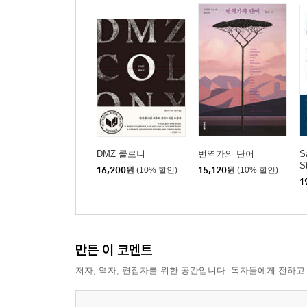
3부 단어
리듬 The Rhythm
사막의 산들 The Mountains in the Desert
딱히 뚜렷한 이유도 없이 For No Clear Reason
나 I
무언가 무엇을 Something
언어 The Language
DMZ 콜로니
번역가의 단어
S
S
16,200
원
(10% 할인)
15,120
원
(10% 할인)
창 The Window
1
분노 Anger
어떤 사진 A Picture
농장 The Farm
만든 이 코멘트
4부 조각
저자, 역자, 편집자를 위한 공간입니다. 독자들에게 전하고
가족 The Family