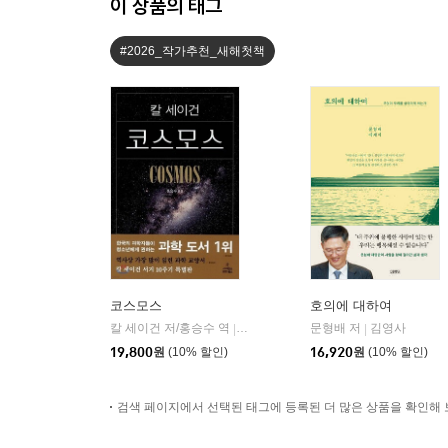
이 상품의 태그
#2026_작가추천_새해첫책
코스모스
호의에 대하여
칼 세이건 저/홍승수 역
사이언스북스
문형배 저
김영사
|
|
19,800
원
(10% 할인)
16,920
원
(10% 할인)
검색 페이지에서 선택된 태그에 등록된 더 많은 상품을 확인해 