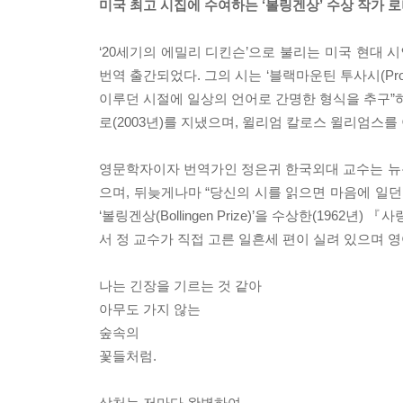
미국 최고 시집에 수여하는 ‘볼링겐상’ 수상 작가 로
‘20세기의 에밀리 디킨슨’으로 불리는 미국 현대 
번역 출간되었다. 그의 시는 ‘블랙마운틴 투사시(Pro
이루던 시절에 일상의 언어로 간명한 형식을 추구”하며 
로(2003년)를 지냈으며, 윌리엄 칼로스 윌리엄스
영문학자이자 번역가인 정은귀 한국외대 교수는 뉴
으며, 뒤늦게나마 “당신의 시를 읽으면 마음에 일던
‘볼링겐상(Bollingen Prize)’을 수상한(1962년) 『
서 정 교수가 직접 고른 일흔세 편이 실려 있으며 영
나는 긴장을 기르는 것 같아
아무도 가지 않는
숲속의
꽃들처럼.
상처는 저마다 완벽하여,