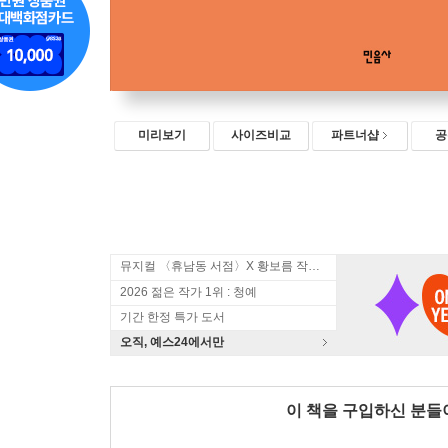
미리보기
사이즈비교
파트너샵
공
뮤지컬 〈휴남동 서점〉X 황보름 작가 북토크
2026 젊은 작가 1위 : 청예
기간 한정 특가 도서
오직, 예스24에서만
이 책을 구입하신 분