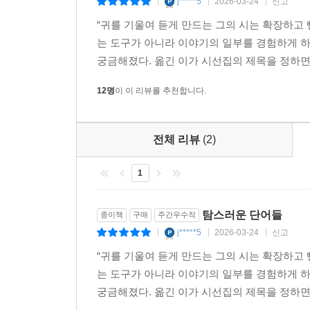
j*****5
2026-03-24
신고
|
|
|
살갖처럼.
“귀를 기울여 듣게 만드는 그의 시는 확장하고
는 도구가 아니라 이야기의 일부를 경험하게 하
만질 수 있어서, 그것들은
궁금해졌다. 옮긴 이가 시선집의 제목을 정하면서 
인간으로서 누리는,
안도와,
12명
이 이 리뷰를 추천합니다.
위안을 전한다.
그것들을 말하지 않으면
전체 리뷰
(2)
모든 욕망은
추상적으로 변하고
1
결국에는 죽어 버린다.
- 로버트 크릴리, 「사랑」, 『나는 긴장을 기르는
탐스러운 단어들
종이책
구매
주간우수작
j*****5
2026-03-24
신고
|
|
|
1973년 시작한 국내 최고(最古) 문학 시리즈!
“귀를 기울여 듣게 만드는 그의 시는 확장하고
는 도구가 아니라 이야기의 일부를 경험하게 하
호라티우스의 『카르페 디엠』 등 고대부터 현대 
궁금해졌다. 옮긴 이가 시선집의 제목을 정하면서 
꽃』까지 고전 중의 고전들, 『황무지』에서 페르