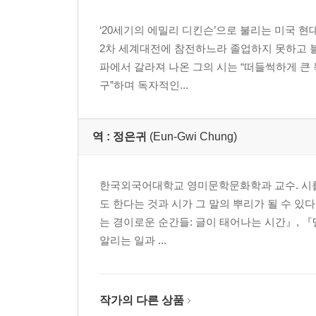
비즈니스 The Business
‘20세기의 에밀리 디킨슨’으로 불리는 미국 
경고 The Warning
2차 세계대전에 참전하느라 졸업하지 못하고 블랙마
여자들 모습 A Form of Women
파에서 갈라져 나온 그의 시는 “떠들썩하게 큰
아 안 돼 Oh No
구”하며 독자적인...
결혼 A Marriage
절망하는 남편의 발라드 Ballad of the Despairing Hu
만약 당신이 If You
역 :
정은귀
(Eun-Gwi Chung)
그 꽃 The Flower
코레 Kore
비 The Rain
한국외국어대학교 영미문학문화학과 교수. 시를 
한밤 Midnight
도 한다는 것과 시가 그 말의 뿌리가 될 수 있
노래 The Song
는 경이로운 순간들: 글이 태어나는 시간』, 『
균열들 The Cracks
알리는 일과 ...
표지판 The Sign Board
하루가 저물 때 The End of the Day
겁이 나 For Fear
작가의 다른 상품
말라르메 풍으로 After Mallarme