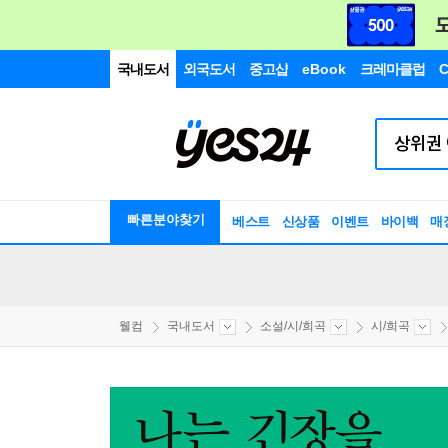
국내도서
외국도서
중고샵
eBook
크레마클럽
C
빠른분야찾기
베스트
신상품
이벤트
바이백
매
웰컴
국내도서
소설/시/희곡
시/희곡