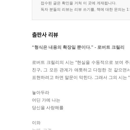
미국 America
접수된 글은 확인을 거쳐 이 곳에 게재됩니다.
독자 분들의 리뷰는 리뷰 쓰기를, 책에 대한 문의는 1:
장소 Place
새들에게 The Birds
소리들 Sounds
비 Rain
출판사 리뷰
기질 The Temper
“형식은 내용의 확장일 뿐이다.” - 로버트 크릴리
주방 Kitchen
에코 Echo
로버트 크릴리의 시는 “현실을 수동적으로 보여 주는
하루 One Day
친구, 그 모든 관계가 애틋하고 다정한 것 같으
여기 Here
표현하려고 하면 말문이 막힌다. 그래서 그의 시는 
계획은 몸이다 The Plan Is the Body
전화 Phone
놓아두라
앉으시오 Sit Down
어딘 가에 나는
도쿄에서 할 일들 Things to Do in Tokyo
당신을 사랑해를
사랑 Love
끝 End
이와