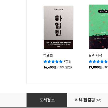
하얼빈
끝과 시작
772건
14,400
원
(10% 할인)
19,800
원
(10
나는 긴장을 기르는 것 같아
도서정보
리뷰/한줄평
(2/1)