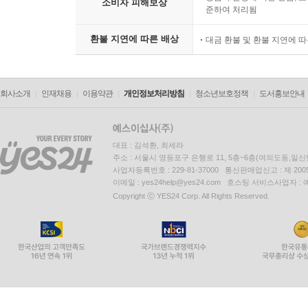
소비자 피해보상
준하여 처리됨
환불 지연에 따른 배상
대금 환불 및 환불 지연에 
회사소개
인재채용
이용약관
개인정보처리방침
청소년보호정책
도서홍보안내
대표 : 김석환, 최세라
주소 : 서울시 영등포구 은행로 11, 5층~6층(여의도동,일신
사업자등록번호 : 229-81-37000 통신판매업신고 : 제 200
이메일 : yes24help@yes24.com 호스팅 서비스사업자 :
Copyright ⓒ YES24 Corp. All Rights Reserved.