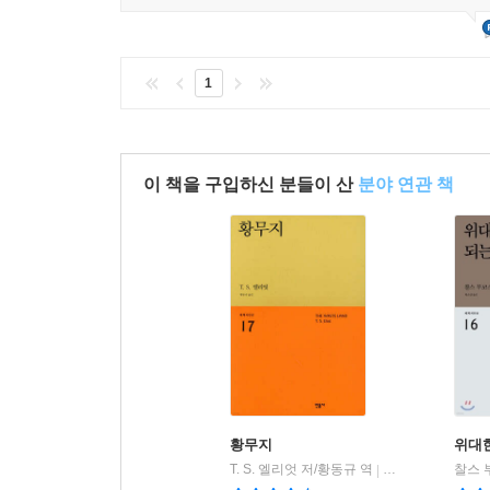
1
이 책을 구입하신 분들이 산
분야 연관 책
황무지
위대한
T. S. 엘리엇 저/황동규 역
민음사
찰스 
|