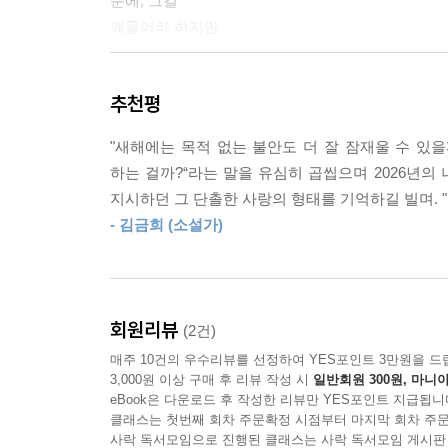
눈에, 그걸
5부 거울
깨물어라 하지만
자화상 Self-Portrait
다치지 않게
어머니 목소리 Mother’s Voice
추천평
조심하면서, 당신은
아 사랑아 Oh Love
원하네 너무
버펄로의 저녁 Buffalo Evening
"새해에는 목적 없는 불안도 더 잘 잠재울 수 있
겨울 Winter
하는 걸까?“라는 말을 유심히 곱씹으며 2026년의
많이 너무
아 Oh
지시하던 그 단촐한 사랑의 형태를 기억하길 빌며. "
적게. 말들은
노래 Song
- 김금희 (소설가)
모든 것을 말한다.
역병 Plague
생각하니 Thinking
나는
육신 Body
당신을 사랑해
그 길 The Road
회원리뷰
(2건)
다시,
옛 이야기 Old Story
매주 10건의 우수리뷰를 선정하여 YES포인트 3만원을 드
생각해 보니 “To think...”
3,000원 이상 구매 후 리뷰 작성 시
일반회원 300원, 마니아
그러면 대체 왜
옛 노래 Old Song
eBook은 다운로드 후 작성한 리뷰만 YES포인트 지급됩니
공허한지. 채우
안녕 또 안녕 Bye and Bye
클래스는 첫번째 회차 주문확정 시점부터 마지막 회차 주문
사락 독서모임으로 진행된 클래스는 사락 독서모임 게시판
지상에서 On Earth