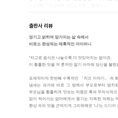
--- p.108 「수선화에 스치는 바람」 중에서
친근하기 짝이 없는 매연과 공사장 냄새. 별도 없고 
출판사 리뷰
문득 나는 내가 아주 오랜만에 달린다는 사실을 깨달
하지도 않았다. 내 옆에는 비틀거리는 미소년 좀비
엉기고 얽히며 망가지는 삶 속에서
--- p.163 「반쪽 머리의 천사」 중에서
비로소 완성되는 매혹적인 아이러니
세상에는 유품이 넘쳐나요. 사람들은 그것들을 어떻
“자고로 음식은 나눌수록 더 맛있어지는 법이죠.
물건들 하나하나가 울지 않는 아이, 죽지 않는 노인
이 황홀한 맛을 저 혼자만 알기 아까워 당신을 불렀답니
게 했겠어요?
저에게 물건은 그저 물건이 아니랍니다. 개개인의 일
표제작이자 첫번째 수록작인 「치즈 이야기」 속 화
--- p.220 「소라는 영원히」 중에서
냄새는 과거에 바로 그 방에서 부모로부터 방치된 
부모님을 황홀하게 맛보는 악몽은 혹여 무의식적으로
“만약 내가 이 모든 기억을 잃는다면, 딸이 죽었다
없이 썩어가는 엄마에게서 풍기는 지독한 악취는 먹음
해연은 답했다.
환상 속의 맛을 끈덕지게 그리워해온 ‘나’는 드디어 
“저는 저로 남아 있을 거예요. 제가 모든 걸 기억하니
--- p.266 「두번째 해연」 중에서