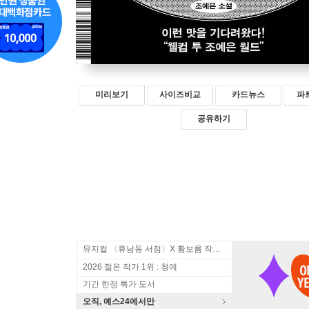
미리보기
사이즈비교
카드뉴스
파
공유하기
뮤지컬 〈휴남동 서점〉X 황보름 작가 북토크
2026 젊은 작가 1위 : 청예
기간 한정 특가 도서
오직, 예스24에서만