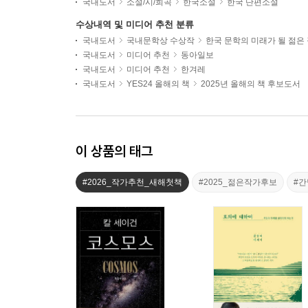
국내도서
소설/시/희곡
한국소설
한국 단편소설
수상내역 및 미디어 추천 분류
국내도서
국내문학상 수상작
한국 문학의 미래가 될 젊은
국내도서
미디어 추천
동아일보
국내도서
미디어 추천
한겨레
국내도서
YES24 올해의 책
2025년 올해의 책 후보도서
이 상품의 태그
#2026_작가추천_새해첫책
#2025_젊은작가후보
#