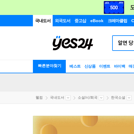
국내도서
외국도서
중고샵
eBook
크레마클럽
C
빠른분야찾기
베스트
신상품
이벤트
바이백
매
웰컴
국내도서
소설/시/희곡
한국소설