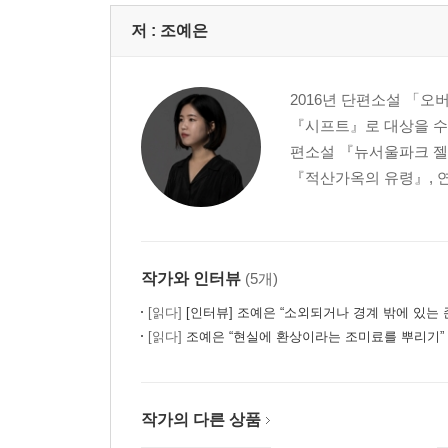
저 :
조예은
2016년 단편소설 「오
『시프트』로 대상을 수
편소설 『뉴서울파크 젤
『적산가옥의 유령』, 연
작가와 인터뷰
(5개)
[읽다]
[인터뷰] 조예은 “소외되거나 경계 밖에 있는 존재들에게 서사를 부여하는 게
[읽다]
조예은 “현실에 환상이라는 조미료를 뿌리기”
작가의 다른 상품