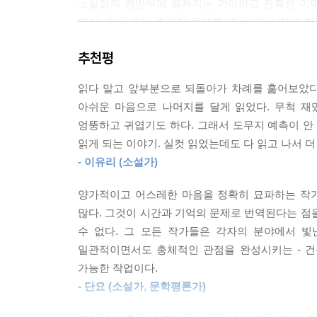
소설집의 전반부에 펼쳐지는 기이하고 잔혹한 이
에서 그 공포는 주거지 문제를 겪는 여성 청년 
눈을 감고 꿈속 플루와 라미를 생각했다. 안식의 섬
집주인과 세입자 ‘성아’가 벌이는 공방전을 그린
했다. 나를 고통스럽게 하는 건 사랑의 기억들. 이 
추천평
반복적으로 목격한다. 입이 찢어지도록 웃고, 
미가, 플루가 이렇게 묻는 것만 같았다. 그렇다 하더
자체임을 알게 된 성아는 가장 기초적인 안전조차 
고 소중한 것은 다시 생겨나.
읽다 말고 앞부분으로 되돌아가 차례를 훑어보았다.
아쉬운 마음으로 나머지를 달게 읽었다. 무척 재
안전을 위협받고 사회로부터 소외될 위기에 처한 
--- p.324 「안락의 섬」 중에서
엉뚱하고 귀엽기도 하다. 그래서 도무지 예측이 안
정신적 사랑을 완전히 구별해 한 사람에게 하나씩만 
읽게 되는 이야기. 실컷 읽었는데도 다 읽고 나서 더
‘선희’에게 모든 것을 양보하는 역할을 선택했다. 
- 이유리 (소설가)
자원들을 흡수하며 꽃송이처럼 아름다워진 선희. 
희생으로 선희를 키워왔음을 주장하며 선희의 삶을
양가적이고 어스레한 마음을 정확히 묘파하는 작가
있을까. 숨겨져 있던 진실이 수면 위로 드러나면서
많다. 그것이 시간과 기억의 문제로 번역된다는 점
수 없다. 그 모든 작가들은 각자의 분야에서 빛
「반쪽머리의 천사」는 마찬가지로 주인공 자리에
일관적이면서도 총체적인 관점을 완성시키는 - 건
영화관에서 일하는 ‘나’는 어느 날 상영중이던 영화
가능한 작업이다.
- 단요 (소설가, 문학평론가)
늘 가장 빨랐던 나는 그만큼 세게, 우스꽝스럽게 넘
나아가 멀어져 있었다. 사실, 가장 견딜 수 없던 것