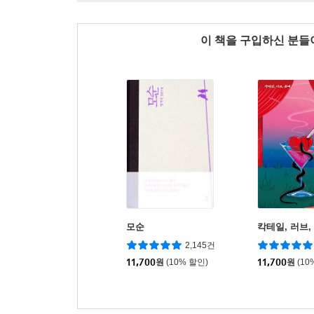
이 책을 구입하신 분
모순
칵테일, 러브,
2,145건
11,700
원
(10% 할인)
11,700
원
(10