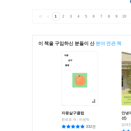
1
2
3
4
5
6
7
8
9
10
이 책을 구입하신 분들이 산
분야 연관 책
자몽살구클럽
안녕이
션)
한로로 저
어센틱
|