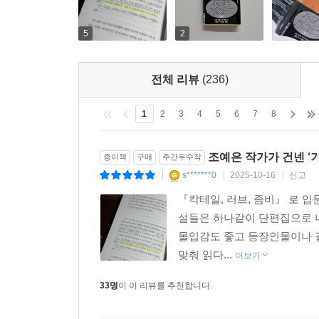
5
2
전체 리뷰
(236)
1
2
3
4
5
6
7
8
조예은 작가가 건넨 ‘기
종이책
구매
주간우수작
s*******0
2025-10-16
신고
|
|
|
『칵테일, 러브, 좀비』 로 
설들은 하나같이 단편집으로 나
몰입감도 좋고 등장인물이나 
맞춰 읽다...
더보기
33명
이 이 리뷰를 추천합니다.