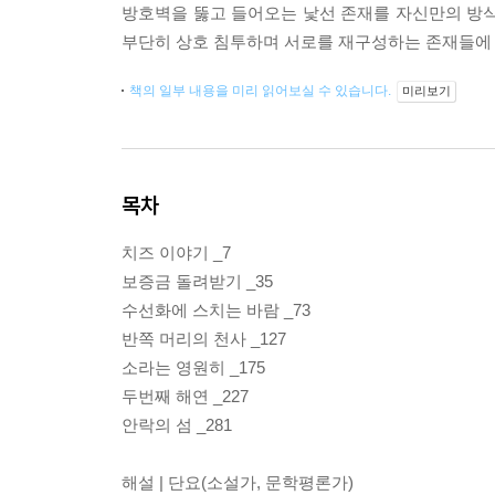
방호벽을 뚫고 들어오는 낯선 존재를 자신만의 방식으
부단히 상호 침투하며 서로를 재구성하는 존재들에 대
책의 일부 내용을 미리 읽어보실 수 있습니다.
미리보기
목차
치즈 이야기 _7
보증금 돌려받기 _35
수선화에 스치는 바람 _73
반쪽 머리의 천사 _127
소라는 영원히 _175
두번째 해연 _227
안락의 섬 _281
해설 | 단요(소설가, 문학평론가)