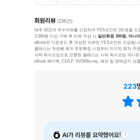
호러 장르를 싫어했다, 나는. 그러니까 조예은 
떨어져 나왔다는 점에서, 그리고 뒤늦게 스스로가 조연
서늘하게 끝나는 조예은 작가의 소설들은 이제 내 
때 조예은 작가의 진짜 이상한 이야기들은 현실을 
회원리뷰
(236건)
영화 속에서 사망한 모습 그대로 후두부가 완전
읽으려고. 사실 못 참고 오늘 읽어버릴 수도 있지만.
매주 10건의 우수리뷰를 선정하여 YES포인트 3만원을 드
안쓰럽고 애처롭게 느껴지는 이유는, 목적지를 잃
- 김소영 (작가)
3,000원 이상 구매 후 리뷰 작성 시
일반회원 300원, 마니아
등장에 얽힌 비밀을 풀어가는 과정에서, ‘나’는 오
eBook은 다운로드 후 작성한 리뷰만 YES포인트 지급됩니
클래스는 첫번째 회차 주문확정 시점부터 마지막 회차 주문
사락 독서모임으로 진행된 클래스는 사락 독서모임 게시판
소설집을 읽어나갈수록 장르적 쾌감은 점차 강렬해지
eBook 페이백, CD/LP, DVD/Blu-ray, 패션 및 판매금
빛나는 소설 「소라는 영원히」 속 ‘소라’는 아
능력을 얻은 소라는 물건을 만질 때마다 밀물처럼 
이후 정신병원에 갇힌 소라는 그곳에서 ‘기계 팔’을
223
모든 기억들을 받아들이겠다고 결심한다. 인간은 
기억들을 수집하면서, 소라는 자신만의 거대한 요새
기억에 관한 고찰은 남은 두 소설 「두번째 해연」과
그의 곁을 지키는 것은 죽은 딸 ‘해연’을 복제한
달리, 정작 해연은 원본 해연의 기억을 온전히 지
AI가 리뷰를 요약했어요!
안간힘 쓰는 백연을 보면서도 어찌할 도리 없이 애