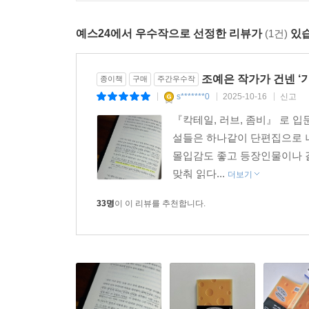
쉬이 굴복하지 않고 맞받아칠 수 있는 힘을 갖추게
정도인지 충분히 체감했음에도”, 생은 도저히 “거절할 
예스24에서 우수작으로 선정한 리뷰가
(1건)
있습
작가의 말
조예은 작가가 건넨 ‘기
어느덧 세번째 소설집입니다. 이번에도 어김없이 여
종이책
구매
주간우수작
s*******0
2025-10-16
신고
모르게 가슴께가 간지러워집니다. 제가 소설의 첫 
|
|
|
(……) 무덥고 습한 계절에, 차가운 바닥을 뒹굴
『칵테일, 러브, 좀비』 로 
거칠기도 한 맛과 식감을 부디 즐겨주세요.
설들은 하나같이 단편집으로 나
몰입감도 좋고 등장인물이나 
뇌우 속 섬광을 담아.
맞춰 읽다...
더보기
33명
이 이 리뷰를 추천합니다.
2025년 7월
조예은