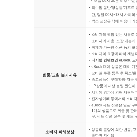
오늘 00시 ~ 06시 30분 
반품/교환 비용
오늘 06시 30분 이후 주문
직수입 음반/영상물/기프트 
단, 당일 00시~13시 사이
박스 포장은 택배 배송이 가
소비자의 책임 있는 사유로 
소비자의 사용, 포장 개봉에 
복제가 가능한 상품 등의 포장을 
소비자의 요청에 따라 개별
디지털 컨텐츠인 eBook, 
eBook 대여 상품은 대여 기
모바일 쿠폰 등록 후 취소/환
반품/교환 불가사유
중고상품이 구매확정(자동 
LP상품의 재생 불량 원인이 기
시간의 경과에 의해 재판매가
전자상거래 등에서의 소비자
eBook 세트 상품은 일괄 
1개의 상품으로 취급 및 판매
우, 세트 상품 전부 및 세트