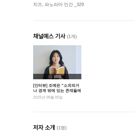
치즈, 파노라마 인간 _329
채널예스 기사
(1개)
읽다
[인터뷰] 조예은 “소외되거
나 경계 밖에 있는 존재들에
게 서사를 부여하는 게 이야
2025년 08월 05일
기의 의무라고 생각해요.”
저자 소개
(1명)