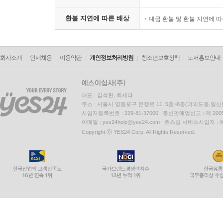
상품의 불량에 의한 반품, 교
소비자 피해보상
준하여 처리됨
환불 지연에 따른 배상
대금 환불 및 환불 지연에 
회사소개
인재채용
이용약관
개인정보처리방침
청소년보호정책
도서홍보안내
대표 : 김석환, 최세라
주소 : 서울시 영등포구 은행로 11, 5층~6층(여의도동,일신
사업자등록번호 : 229-81-37000 통신판매업신고 : 제 200
이메일 : yes24help@yes24.com 호스팅 서비스사업자 :
Copyright ⓒ YES24 Corp. All Rights Reserved.