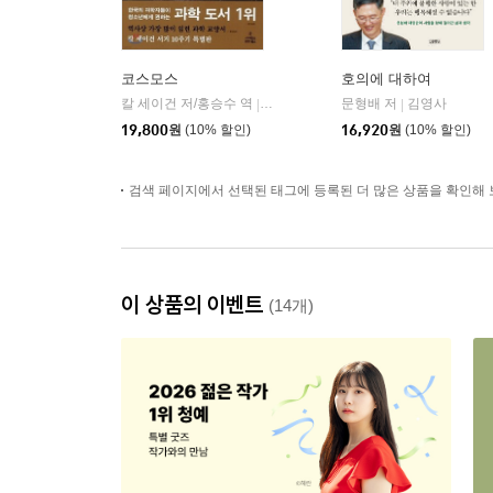
코스모스
호의에 대하여
칼 세이건 저/홍승수 역
사이언스북스
문형배 저
김영사
|
|
19,800
원
(10% 할인)
16,920
원
(10% 할인)
검색 페이지에서 선택된 태그에 등록된 더 많은 상품을 확인해 
이 상품의 이벤트
(14개)