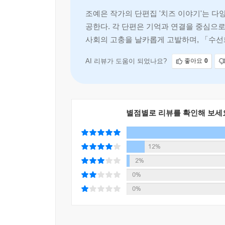
변화를 좇아나간다. 우연한 기회로 떠난 우주여행
조예은 작가의 단편집 '치즈 이야기'는 다
삶에 관해 끊임없이 이야기를 나눈다. 점차 자신이
공한다. 각 단편은 기억과 연결을 중심으로
사회의 고충을 날카롭게 고발하며, 「수선
“전 계속 당신의 딸이었고, 당신의 이야기는 여전히 제
한 철학적 질문을 던진다.
기억하는 한 사라지지 않는다는 믿음은 「안락의 섬
AI 리뷰가 도움이 되었나요?
좋아요
0
빠진다. 외계 생명체를 수집, 연구하기 위한 목적
죽음을 앞둔 반려견 ‘플루’와 함께 ‘뉴데스 아일랜
‘라미’와 함께 시간을 보내면서, 플루가 떠난 후의
별점별로 리뷰를 확인해 보세
무용하게만 느껴졌던 자신의 삶이, 추억이라는 익숙
“모든 걸 없는 셈 치고 무로 돌아가는 건 너무 슬프지
12%
2%
조예은은 설 곳을 잃고 위태롭게 비틀거리는 인물
0%
괴기스러운 형상을 지니고 있음에도 끔찍하게만 읽
0%
있기 때문일 것이다. 외부와 차단된 가장 어둡고
공간에서 저마다의 방식으로 벼르며 새로운 존재로