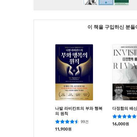
이 책을 구입하신 분
나발 라비칸트의 부와 행복
다정함의 배
의 원칙
99건
16,000
원
11,900
원