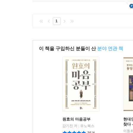
1
이 책을 구입하신 분들이 산
분야 연관 책
원효의 마음공부
현대
찾다 
강기진 저
유노북스
|
이동희