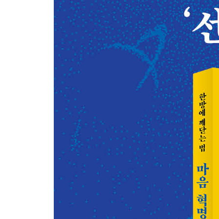
1. 현실 긍정과 변화의 수용
1) 신통과 죽음의 극복
2) 변화의 수용과 유심주의
2. 수행무용론과 선선후교의 수행법
1) 본래 완성과 수행무용론
2) 출출세간과 전체 완성 구조
3. 유심주의와 인간의 실존
1) 유심주의와 미학적 판단
2) 변화의 철학과 실존의 해법
Ⅴ. 대단원의 막을 내리며
부록. 끝나지 않은 문제와 낭만적 삶
주
참고문헌