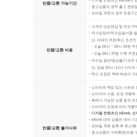
디지털 콘텐츠인 eBook의 
반품/교환 가능기간
중고상품의 경우 출고 완료일
모바일 쿠폰의 경우 유효기간(
고객의 단순변심 및 착오구
직수입양서/직수입일서중 일
단, 아래의 주문/취소 조건인
오늘 00시 ~ 06시 30분 
반품/교환 비용
오늘 06시 30분 이후 주문
직수입 음반/영상물/기프트 
단, 당일 00시~13시 사이
박스 포장은 택배 배송이 가
소비자의 책임 있는 사유로 
소비자의 사용, 포장 개봉에 
복제가 가능한 상품 등의 포장을 
소비자의 요청에 따라 개별
디지털 컨텐츠인 eBook, 
eBook 대여 상품은 대여 기
모바일 쿠폰 등록 후 취소/환
반품/교환 불가사유
중고상품이 구매확정(자동 