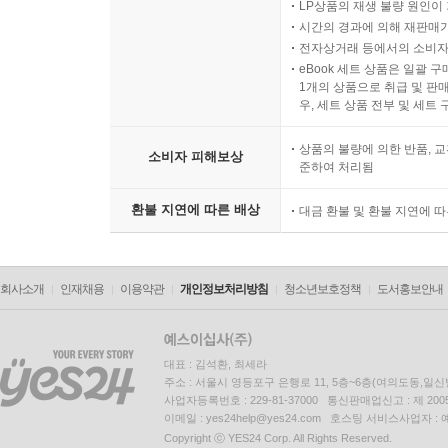
LP상품의 재생 불량 원인이 기
시간의 경과에 의해 재판매가
전자상거래 등에서의 소비자
eBook 세트 상품은 일괄 
1개의 상품으로 취급 및 판매
우, 세트 상품 전부 및 세트
상품의 불량에 의한 반품, 교
소비자 피해보상
준하여 처리됨
환불 지연에 따른 배상
대금 환불 및 환불 지연에 
회사소개
인재채용
이용약관
개인정보처리방침
청소년보호정책
도서홍보안내
대표 : 김석환, 최세라
주소 : 서울시 영등포구 은행로 11, 5층~6층(여의도동,일신
사업자등록번호 : 229-81-37000 통신판매업신고 : 제 200
이메일 : yes24help@yes24.com 호스팅 서비스사업자 :
Copyright ⓒ YES24 Corp. All Rights Reserved.