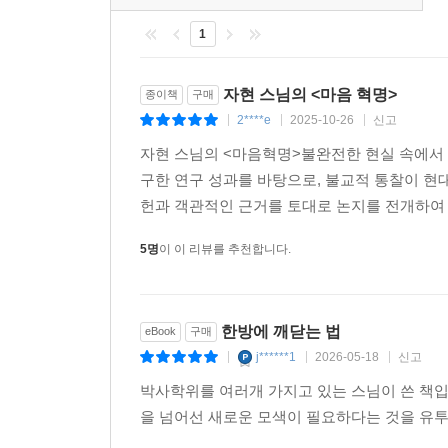
특히 ‘현실 긍정’, ‘욕망 승화’, ‘인식 환기’,
1
외면한 채, 일시적 안정이나 단순한 심리적 위안을 
바꿀 수 있다고 말한다. 사실 지금까지 동아시
뒤섞이며 전개된 탓에 그 구조가 복잡했기에, 동
자현 스님의 <마음 혁명>
종이책
구매
조명되기 힘들었다. 하지만 이 책은 바로 그 미
2****e
2025-10-26
신고
|
|
|
점에서 큰 의미를 지닌다.
자현 스님의 <마음혁명>불완전한 현실 속에서 
구한 연구 성과를 바탕으로, 불교적 통찰이 현
동아시아, 또 하나의 정신적 산맥
헌과 객관적인 근거를 토대로 논지를 전개하여 
- 선(禪), 동아시아 정신문화의 정점
5명
이 이 리뷰를 추천합니다.
이 책은 고대 중국으로 대표되는 동아시아의 일원론
이분법을 세우지 않는다. 그리하여 현실을 도피의
대조적이다. 동아시아의 일원론은 현실을 긍정의 
한방에 깨닫는 법
eBook
구매
동력으로 삼는다. 따라서 일상 자체가 수행의 장이 
j******1
2026-05-18
신고
|
|
|
행위 자체를 완성으로 긍정함으로써 현실 긍정의
박사학위를 여러개 가지고 있는 스님이 쓴 책입
대표되는 유가와 도가의 사유, 불교가 전래되며 
을 넘어선 새로운 모색이 필요하다는 것을 유
종고의 일상적 수행론에 이르기까지 구체적인 인