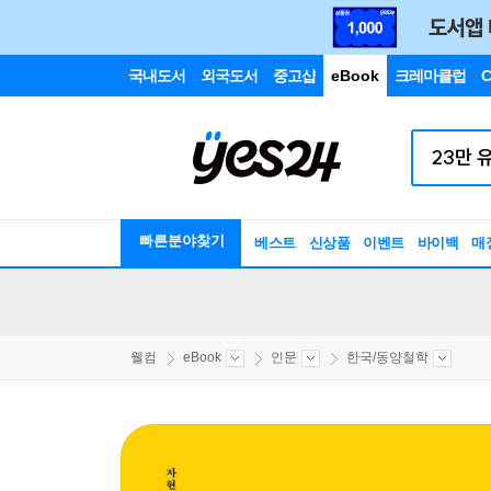
국내도서
외국도서
중고샵
eBook
크레마클럽
C
빠른분야찾기
베스트
신상품
이벤트
바이백
매
웰컴
eBook
인문
한국/동양철학