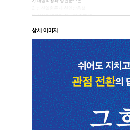
2) 내성외왕과 성인군주론
2. 심신일원론과 천인상응설
1) 심신일원론과 생사의 존재 방식
2) 천인상응설과 인간의 위상
상세 이미지
Ⅲ. 동아시아 명상의 내적 중심인 심성론
1. 중국철학의 심성론 대두와 심성의 회복
1) 심성의 배경과 하늘과의 관계
2) 맹자 성선설의 당위성과 수양론
2. 중국불교의 심성론 수용과 수행의 목적
1) 불교의 중국 전래와 불성사상의 확립
2) 중국철학의 수행관과 목적
(1) 중국불교 수행론의 특징과 목적
(2) 신유학 수양론의 특징과 목적
Ⅳ. 동아시아 명상의 특징 검토