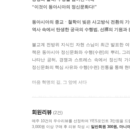
“이것이 동아시아의 정신문화다!”
동아시아의 종교ㆍ철학이 빚은 사고방식 전환의 기
역사 속에서 탄생한 궁극의 수행법, 선禪의 기원과 
불교계 전방위 지식인 자현 스님이 최근 발표한 여
책은 동아시아 정신문화와 수행(수련)의 뿌리, 그
나타난 공허, 경쟁과 스트레스 속에서 정신적 가
정신문화의 핵심 사유와 수행(수련) 전통을 통해 현
마음 혁명의 길, 그 앞에 서다
이 책은 결코 가볍게 읽히는 책이 아니다. 물질
흐름이 아니라 마음 혁명의 길을 비추는 등불이 되
회원리뷰
나’를 환기하고, 스스로의 주체성을 회복하는 것
(2건)
묻는다.
매주 10건의 우수리뷰를 선정하여 YES포인트 3만원을 드
3,000원 이상 구매 후 리뷰 작성 시
일반회원 300원, 마니아
“당신의 삶 속에서 지금 이 순간의 행복을 발견할 수