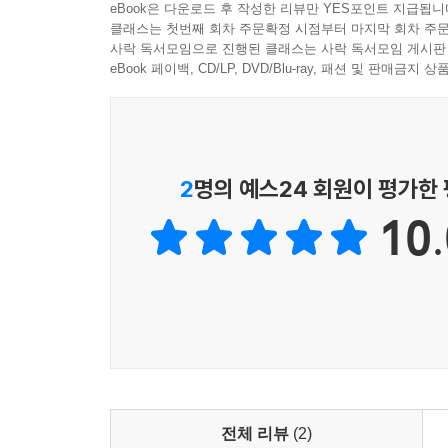
eBook은 다운로드 후 작성한 리뷰만 YES포인트 지급됩니
이 물음은 곧 현대인의 일상 속에서 마음의 전환을 
클래스는 첫번째 회차 주문확정 시점부터 마지막 회차 주문
사락 독서모임으로 진행된 클래스는 사락 독서모임 게시판
삶 전체를 바꾸는 ‘관점 전환의 힘’
eBook 페이백, CD/LP, DVD/Blu-ray, 패션 및 판매금
인류는 끊임없이 행복을 추구해 왔지만, 현대 사회
물론 전 세계적으로 요가나 마음챙김 명상 등이 
상업화되거나 사사화(私事化)되는 등 종종 부정적
2
명의 예스24 회원이 평가한
깊은 성찰을 놓치게 만든다. 동아시아 전통은 고
10.
그리하여 지금 여기에서의 자각과 혁신을 강조했다.
1. 현실 긍정 - 불완전한 현실을 도피하거나 억압하
2. 욕망 승화 - 인간의 욕망과 감정을 억누르지 않
3. 인식 환기 - 점진적 수행보다는 눈을 뜨는 순간
4. 걸림 없는 자유 - 출가나 극단적 수행이 아니어
5. 타자와의 충돌 없음(조화) - ‘무엇이 옳다’라
6. 미학적 삶 - 내세가 아닌 현세, 초월이 아닌 
전체 리뷰
(2)