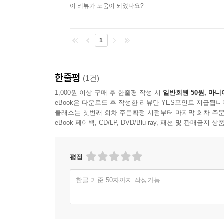
엮어냄으로써 독자는 동아시아 정신문화가 어떻게 
이 리뷰가 도움이 되었나요?
나아가 이러한 탐구는 궁극적으로 하나의 수행 전통
1
메우는 과정이 아니라, 이미 완전한 본성을 다시 
욕망 속에서 관점을 전환해 곧바로 자유를 얻을 수 
전통은 삶과 맞닿아 있는 혁명적 수행으로 다가온
한줄평
(1건)
현대인의 정신적 요구에 가장 직접적으로 응답할 수
1,000원 이상 구매 후 한줄평 작성 시
일반회원 50원, 마니
eBook은 다운로드 후 작성한 리뷰만 YES포인트 지급됩니
클래스는 첫번째 회차 주문확정 시점부터 마지막 회차 주문
eBook 페이백, CD/LP, DVD/Blu-ray, 패션 및 판매금
평점
한글 기준 50자까지 작성가능