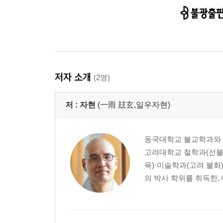
저자 소개
(2명)
저 :
자현
(一雨 玆玄,일우자현)
동국대학교 불교학과와 
고려대학교 철학과(선불
육)·미술학과(고려 불
의 박사 학위를 취득한,