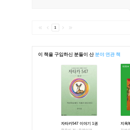
1
이 책을 구입하신 분들이 산
분야 연관 책
자타카547 이야기 1권
지옥
원우심 저
유페이퍼
김성순