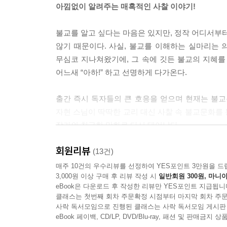
아낌없이 알려주는 매혹적인 사찰 이야기!
불교를 알고 싶다는 마음은 있지만, 정작 어디서부터
않기 때문이다. 사실, 불교를 이해하는 실마리는 
무심코 지나쳐왔기에, 그 속에 깃든 불교의 지혜를 
어느새 “아하!” 하고 선명하게 다가온다.
출간 즉시 독자들의 큰 호응을 얻으며 현재는 불
자현 스님이 딱딱한 교리 대신 사찰 속 불교문화를
작가의 친근한 만화로 다시 태어났다.
회원리뷰
『불교와 친해지는 만화 사찰의 상징세계』는 다른
(13건)
스님이 축적한 깊은 내공의 힘이다. 불교학, 동
매주 10건의 우수리뷰를 선정하여 YES포인트 3만원을 드
3,000원 이상 구매 후 리뷰 작성 시
일반회원 300원, 마니아
바라보지 않는다. 전각과 탑의 의미를 풀어낼 때
eBook은 다운로드 후 작성한 리뷰만 YES포인트 지급됩니
우리나라에 전래되기 이전 불교가 거쳐온 인도와 중
클래스는 첫번째 회차 주문확정 시점부터 마지막 회차 주문
넘는 불교문화가 우리 사찰에 어떻게 뿌리내렸는지 
사락 독서모임으로 진행된 클래스는 사락 독서모임 게시판
eBook 페이백, CD/LP, DVD/Blu-ray, 패션 및 판매금