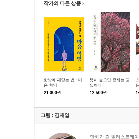
작가의 다른 상품
한방에 깨닫는 법 : 마
뜻이 높으면 존재는 고
스
음 혁명
요하다
는
21,000
원
12,600
원
1
그림 :
김재일
만화가 겸 일러스트레이