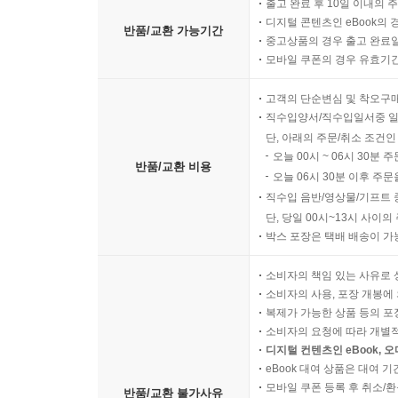
출고 완료 후 10일 이내의 
디지털 콘텐츠인 eBook의 
반품/교환 가능기간
중고상품의 경우 출고 완료일
모바일 쿠폰의 경우 유효기간(
고객의 단순변심 및 착오구
직수입양서/직수입일서중 일
단, 아래의 주문/취소 조건인
오늘 00시 ~ 06시 30분 
반품/교환 비용
오늘 06시 30분 이후 주문
직수입 음반/영상물/기프트 
단, 당일 00시~13시 사이
박스 포장은 택배 배송이 가
소비자의 책임 있는 사유로 
소비자의 사용, 포장 개봉에 
복제가 가능한 상품 등의 포장을 
소비자의 요청에 따라 개별
디지털 컨텐츠인 eBook, 
eBook 대여 상품은 대여 기
모바일 쿠폰 등록 후 취소/환
반품/교환 불가사유