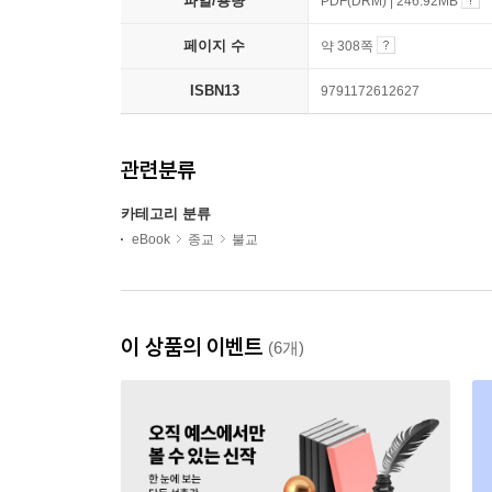
파일/용량
PDF(DRM) | 246.92MB
페이지 수
약 308쪽
ISBN13
9791172612627
관련분류
카테고리 분류
eBook
종교
불교
이 상품의 이벤트
(6개)