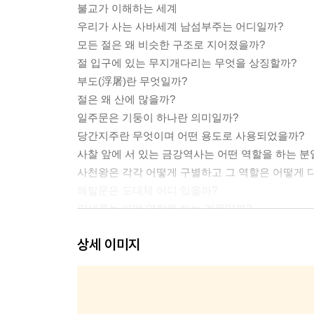
불교가 이해하는 세계
우리가 사는 사바세계 남섬부주는 어디일까?
모든 절은 왜 비슷한 구조로 지어졌을까?
절 입구에 있는 무지개다리는 무엇을 상징할까?
부도(浮屠)란 무엇일까?
절은 왜 산에 많을까?
일주문은 기둥이 하나란 의미일까?
당간지주란 무엇이며 어떤 용도로 사용되었을까?
사찰 앞에 서 있는 금강역사는 어떤 역할을 하는 분
사천왕은 각각 어떻게 구별하고 그 역할은 어떻게 
해탈문은 도대체 어디 있을까?
만세루는 어떤 역할을 하는 건물일까?
사찰 건물에 붙은 명칭 중 전(殿)과 각(閣)은 무슨 
상세 이미지
범종과 법고를 치는 의미는 무엇일까?
목어와 운판은 어떤 용도로 사용될까?
배례석은 정말 절을 했던 곳일까?
인도와 중국 그리고 한국의 탑이 각각 많이 다른 이