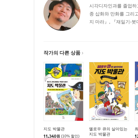
시각디자인과를 졸업하고
종 삽화와 만화를 그리고
지 마라』, 『재일기-붓
작가의 다른 상품
지도 박물관
옐로우 큐의 살아있는
지도 박물관
11,340
원
(10% 할인)
1