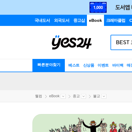
국내도서
외국도서
중고샵
eBook
크레마클럽
C
빠른분야찾기
베스트
신상품
이벤트
바이백
매
웰컴
eBook
종교
불교