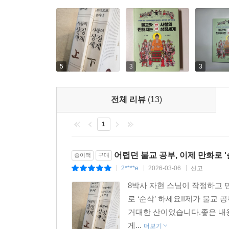
친해지는 특급 마법이 시작된다. 책을 덮는 순간, 
있을 것이다.
5
3
3
전체 리뷰
(13)
1
어렵던 불교 공부, 이제 만화로 '
종이책
구매
2****e
2026-03-06
신고
|
|
|
8박사 자현 스님이 작정하고 
로 ‘순삭’ 하세요!!제가 불교
거대한 산이었습니다.좋은 내용
게...
더보기