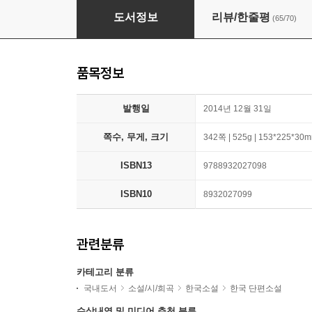
광장/구운몽
도서정보
리뷰/한줄평
(65/70)
품목정보
발행일
2014년 12월 31일
쪽수, 무게, 크기
342쪽 | 525g | 153*225*30
ISBN13
9788932027098
ISBN10
8932027099
관련분류
카테고리 분류
국내도서
소설/시/희곡
한국소설
한국 단편소설
수상내역 및 미디어 추천 분류