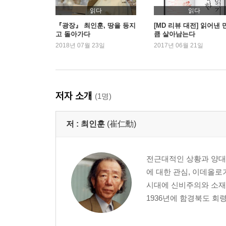
읽다
읽다
『광장』 최인훈, 땅을 등지
[MD 리뷰 대전] 읽어낸 
고 돌아가다
큼 살아남는다
2018년 07월 23일
2017년 06월 21일
저자 소개
(1명)
저 :
최인훈
(崔仁勳)
전근대적인 상황과 양대
에 대한 관심, 이데올로
시대에 신비주의와 소재
1936년에 함경북도 회령