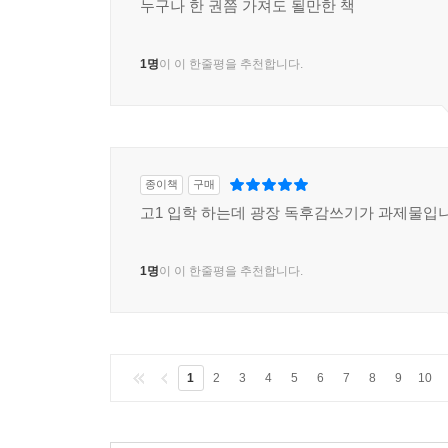
누구나 한 권쯤 가져도 될만한 책
1명
이 이 한줄평을 추천합니다.
종이책
구매
고1 입학 하는데 광장 독후감쓰기가 과제물입니
1명
이 이 한줄평을 추천합니다.
1
2
3
4
5
6
7
8
9
10