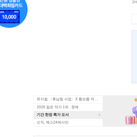
구
뮤지컬 〈휴남동 서점〉X 황보름 작가 북토크
2026 젊은 작가 1위 : 청예
기간 한정 특가 도서
오직, 예스24에서만