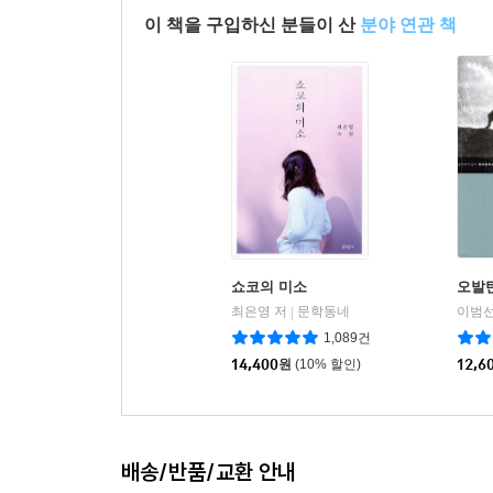
이 책을 구입하신 분들이 산
분야 연관 책
쇼코의 미소
오발
최은영 저
문학동네
이범선
|
1,089건
14,400
원
(10% 할인)
12,6
배송/반품/교환 안내