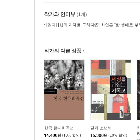
작가와 인터뷰
(1개)
[읽다]
[삶의 지혜를 구하다⑤] 최인훈 “한 생애로 부족하
작가의 다른 상품
한국 현대희곡선
달과 소년병
14,400
원
(10% 할인)
15,300
원
(10% 할인)