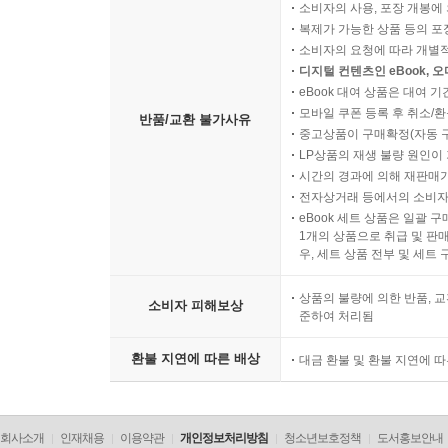
소비자의 사용, 포장 개봉에 
복제가 가능한 상품 등의 포장을 
소비자의 요청에 따라 개별
디지털 컨텐츠인 eBook, 
eBook 대여 상품은 대여 기
모바일 쿠폰 등록 후 취소/환
반품/교환 불가사유
중고상품이 구매확정(자동 
LP상품의 재생 불량 원인이 기
시간의 경과에 의해 재판매가
전자상거래 등에서의 소비자
eBook 세트 상품은 일괄 
1개의 상품으로 취급 및 판매
우, 세트 상품 전부 및 세트
상품의 불량에 의한 반품, 교
소비자 피해보상
준하여 처리됨
환불 지연에 따른 배상
대금 환불 및 환불 지연에 
회사소개
인재채용
이용약관
개인정보처리방침
청소년보호정책
도서홍보안내