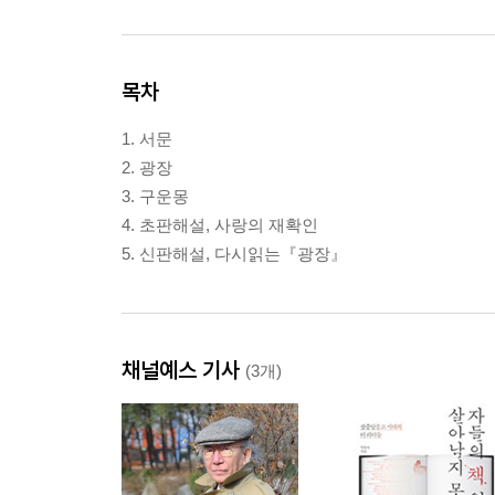
목차
1. 서문
2. 광장
3. 구운몽
4. 초판해설, 사랑의 재확인
5. 신판해설, 다시읽는『광장』
채널예스 기사
(3개)