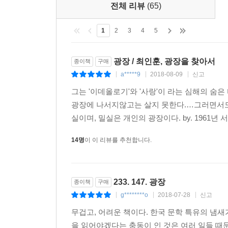
전체 리뷰
(65)
1
2
3
4
5
광장 / 최인훈, 광장을 찾아서
종이책
구매
a*****9
2018-08-09
신고
|
|
|
그는 '이데올로기'와 '사랑'이 라는 심해의 숨은
광장에 나서지않고는 살지 못한다.…그러면서도
실이며, 밀실은 개인의 광장이다. by. 1961년 
14명
이 이 리뷰를 추천합니다.
233. 147. 광장
종이책
구매
g********o
2018-07-28
신고
|
|
|
무겁고, 어려운 책이다. 한국 문학 특유의 냄
을 읽어야겠다는 충동이 인 것은 여러 일들 때