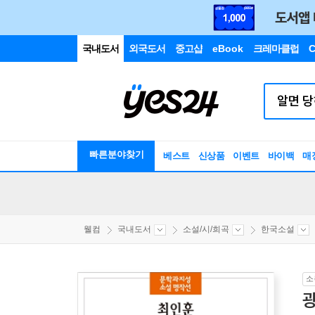
국내도서
외국도서
중고샵
eBook
크레마클럽
C
빠른분야찾기
베스트
신상품
이벤트
바이백
매
웰컴
국내도서
소설/시/희곡
한국소설
소