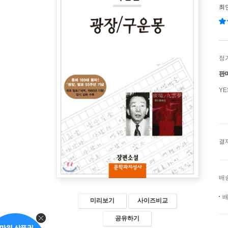
최
정
판
Y
결
배
배
미리보기
사이즈비교
공유하기