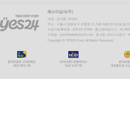
대표 : 김석환, 최세라
주소 : 서울시 영등포구 은행로 11, 5층~6층(여의도동,일신
사업자등록번호 : 229-81-37000 통신판매업신고 : 제 200
이메일 : yes24help@yes24.com 호스팅 서비스사업자 :
Copyright ⓒ YES24 Corp. All Rights Reserved.