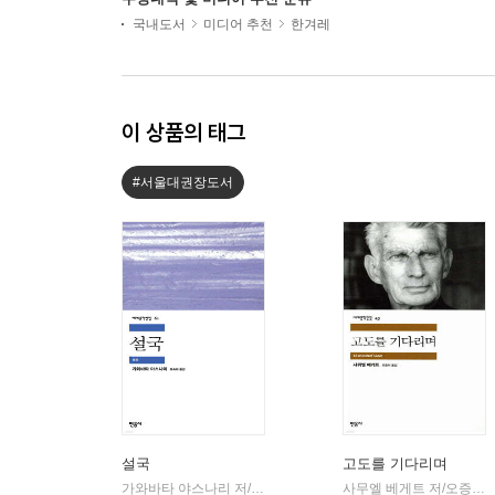
국내도서
미디어 추천
한겨레
이 상품의 태그
#서울대권장도서
설국
고도를 기다리며
가와바타 야스나리 저/유숙자 역
민음사
사무엘 베게트 저/오증자 역
|