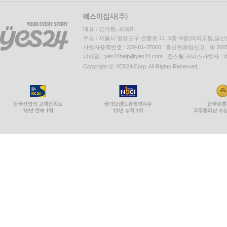
대표 : 김석환, 최세라
주소 : 서울시 영등포구 은행로 11, 5층~6층(여의도동,일신
사업자등록번호 : 229-81-37000 통신판매업신고 : 제 200
이메일 : yes24help@yes24.com 호스팅 서비스사업자 :
Copyright ⓒ YES24 Corp. All Rights Reserved.