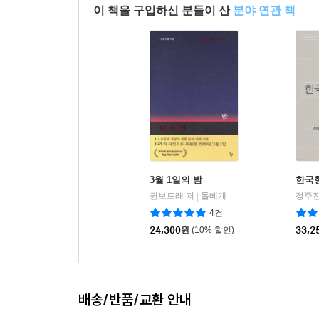
3?1운동이라는 독립과 혁명의 찬연한 빛에 매료되었
이 책을 구입하신 분들이 산
분야 연관 책
부다페스트, 평양으로 줄달음질치며 역사와 자기
연속이었지만, 의지와 열정으로 극복하고자 했다.
비슷한 선택을 했던 많은 재미한인들도 같은 운명의
이 비극적 한국인들의 운명은 제대로 기억되지 않았
비극을 우화로 만듦으로써 치열했던 삶에 모욕적 
속으로 사라져갔다.
정병준 교수는 오랜 시간과 공을 들여 이 비극적 삶
한 여성의 치열했던 삶을 스파이의 우극愚劇으로 
3월 1일의 밤
한국
진지하고 관대한 성찰을 갖게 될 것이다.”
권보드래 저
돌베개
정주진
|
4건
24,300
원
(10% 할인)
33,2
배송/반품/교환 안내