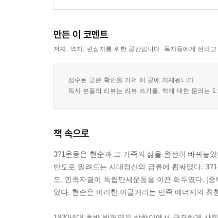
60세에 추방의 기로에 선 신두식
에필로그: 어떤 죽음
만든 이 코멘트
정웰링턴, 세상을 버리다(1963년, 체코)
저자, 역자, 편집자를 위한 공간입니다. 독자들에게 전하고
남은 이야기
접수된 글은 확인을 거쳐 이 곳에 게재됩니다.
주 | 참고문헌 | 찾아보기 | 사진출처
독자 분들의 리뷰는 리뷰 쓰기를, 책에 대한 문의는 1:
책 속으로
3?1운동은 현순과 그 가족의 삶을 완전히 바꿔놓았
반도로 밀려드는 시대정신의 급류에 휩싸였다. 3?
도, 민족자결이 독립만세운동을 이끈 화두였다. [중략
었다. 현순은 이러한 이글거리는 민족 에너지의 최첨단에
1920년대 초반 박헌영은 상하이에서 급격하게 사회