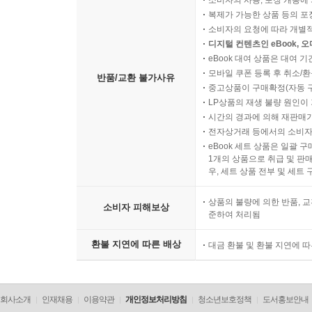
소비자의 사용, 포장 개봉에 
복제가 가능한 상품 등의 포장을 
소비자의 요청에 따라 개별
디지털 컨텐츠인 eBook, 
eBook 대여 상품은 대여 기
모바일 쿠폰 등록 후 취소/환
반품/교환 불가사유
중고상품이 구매확정(자동 
LP상품의 재생 불량 원인이 기
시간의 경과에 의해 재판매가
전자상거래 등에서의 소비자
eBook 세트 상품은 일괄 
1개의 상품으로 취급 및 판매
우, 세트 상품 전부 및 세트
상품의 불량에 의한 반품, 교
소비자 피해보상
준하여 처리됨
환불 지연에 따른 배상
대금 환불 및 환불 지연에 
회사소개
인재채용
이용약관
개인정보처리방침
청소년보호정책
도서홍보안내