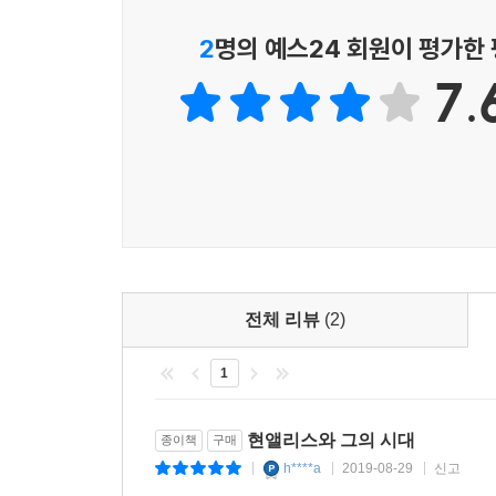
책은 위의 사진에 관한 이야기로 시작한다. 2열 
2
명의 예스24 회원이 평가한
[현앨리스 남매의] 한국 귀환과 추방 과정은 이들
박헌형, 맨 오른쪽은 현앨리스의 동생 현피터다. 
여주는 것이었다. 현앨리스와 피터는 자신들이 생각
7.
아니며, 2열 맨 오른쪽의 비스듬한 포즈로 앉아 
독립운동과 혁명운동의 길을 따라 옛 친구, 동지들과
학생들이 모여 찍은 것으로 확인된 이 사진은 원
동으로 단정하고 이들을 해임한 뒤 추방했다. 이들은
알려져왔다. 그런데 거의 한 세기 만에 이 사진의
기초한 행위와 삶이 부정당했다고 느끼자 이들은 선택의 
실마리 하나가 풀리게 된다.
1955년 북한에서 김일성의 최대 정적인 박헌영을 
현앨리스와 이경선은 1949년 11월 말에서 12월
첩자로 등장했는데, 이는 현앨리스가 미국 정보기관
현앨리스는 현미옥이라는 이름으로 여성동맹의 기관
되는 순간이었다. 그러나 실상 박헌영과 현앨리스
뒤 ‘앨리스’라는 영어 이름 대신에 ‘미옥’이라는 
서로 달랐다. 이후 25년여 동안 만나지 못
로서 자기정체성을 내세우고 싶었음을 알 수 있다. 그
입국시켜주고, 이들에게 외무성, 조선중앙통신,
전체 리뷰
(2)
명가로서 ‘조선’ 정체성은 부정당했고, 스파이로서 
비운을 맞이하게 된 것이다.
정하면서 국적을 강조하지 않은 부분이었다. 현앨리스
1
- 신민, 시민, 국민, 공민, 그 무엇도 될 수 없었
상은 미국이 아니라 박헌영과 남로당이었기 때문일 것이다
- 현앨리스와 그 가족의 파란만장한 일생
---p.140-141
현앨리스와 그의 시대
종이책
구매
h****a
2019-08-29
신고
|
|
|
현앨리스의 아버지 현순은 ‘조선독립단’의 상하이