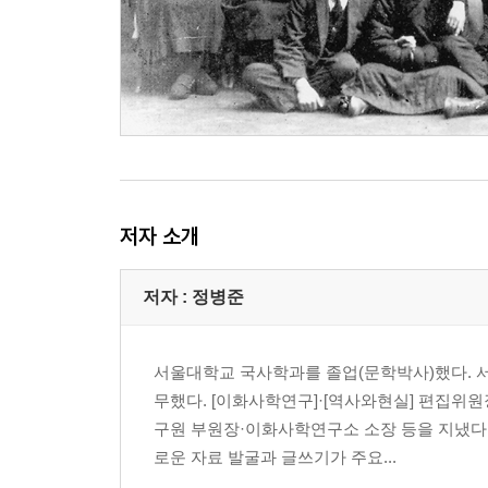
6장 희망의 빛, 죽음의 길: 체코에서의 몇 개월(1948~
체코로 향하는 현앨리스와 정웰링턴(1948~1949년)
체코에서의 체류와 활동(1949년 2~11월)
7장 파국: 박헌영 간첩사건에 휘말리다 (1953~1956
북한에서의 나날들(1949~1953년)
이강국 재판: ‘미제의 스파이’ 현앨리스, 리윌리엄(19
저자 소개
박헌영 재판: 알려지지 않은 현앨리스의 최후(1955~1
남북한에 비친 현앨리스의 이미지
저자 : 정병준
8장 그 후: 남겨진 자의 운명
청문회에 소환된 ‘마오쩌둥의 제1요원’ 현피터
서울대학교 국사학과를 졸업(문학박사)했다.
16년간 추방 위협에 시달린 현데이비드
무했다. [이화사학연구]·[역사와현실] 편집위원
북한으로 추방된 김강, 파니아 굴위치 부부
구원 부원장·이화사학연구소 소장 등을 지냈다.
평양에서 실종된 곽정순, 이춘자 부부
로운 자료 발굴과 글쓰기가 주요...
사리원에서 실종된 전경준, 송안나 부부