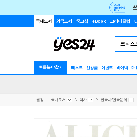
국내도서
외국도서
중고샵
eBook
크레마클럽
C
빠른분야찾기
베스트
신상품
이벤트
바이백
매
웰컴
국내도서
역사
한국사/한국문화