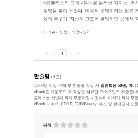
<현앨리스와 그의 시대>를 둘러싼 띠지는 "역
전하는 한편 해외 정보를 국내에 전달하는 역할을 
설명을 붙여 두었다. 비극적 운명이라는 점은 확
상하이 임시정부에서 가장 중요한 이승만의 지지 
삶의 추구가, 자신이 그토록 열망하던 곳에서 '
갈등을 빚기도 했다. 1963년에 건국훈장을 받
안장되었다. 회고록인 『현순자사』玄楯自史를 남
이 리뷰가 도움이 되었나요?
현앨리스(현미옥)는 현순 목사의 여덟 자녀 중 맏
1
미국?기독교?민족주의가 그녀의 존재론적 기반을 
이화고보를 졸업했고, 이화대학을 다니던 중 19
건너갔다. 3?1운동의 진정한 후예였던 그녀
한줄평
(4건)
진보주의자와 혁명가로서의 삶을 열렬히 추구했다.
1,000원 이상 구매 후 한줄평 작성 시
일반회원 50원, 마니
공산주의 활동, 해방 후 남한 혁명운동의 민족주
eBook은 다운로드 후 작성한 리뷰만 YES포인트 지급됩니
이끌었다. 특히 동생인 현피터와는 1930년대 후
클래스는 첫번째 회차 주문확정 시점부터 마지막 회차 주문
하와이에서 노동조합운동?미국공산당과 관련되었고,
eBook 페이백, CD/LP, DVD/Blu-ray, 패션 및 판매금
미국공산당 당원으로 기록되었다.
평점
한편 개인적?가족사적으로 현앨리스에게는 불행이 
양반의 후예와 결혼했지만 봉건적 구식생활과 