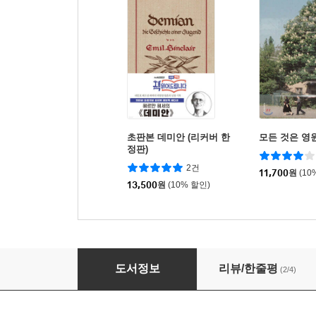
초판본 데미안 (리커버 한
모든 것은 영
정판)
2건
11,700
원
(10
13,500
원
(10% 할인)
현앨리스와 그의 시대
도서정보
리뷰/한줄평
(2/4)