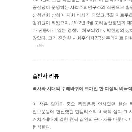
공산당이 운영하는 사회주의연구소의 직원으로 활동하
산청년회 상하이 지회 비서가 되었고, 5월 이르쿠
행위원이 되었으며, 1922년 3월 고려공산청년회 
다 단둥에서 일본 경찰에 체포되었다. 박헌영의 상하이
않았다. 그가 진정한 사회주의자?공산주의자로 단련
--p.55
현앨리스가 가족도 없고, 생계 방도도 명확하지 않은
갈 수 있는 일이 많지는 않았을 것이다. 단체나 
출판사 리뷰
개척하는 운명의 주인공이자 의지적 인간형이었다. 그
녀의 삶 속에서 다져진 제2의 본성이었을 것이다. ---p
역사와 시대의 수레바퀴에 으깨진 한 여성의 비극적
[현앨리스와 현피터 남매는] 하와이에서 출생한 한
이 책은 일제하 중요 독립운동 인사였던 현순 
이 되었지만, 이들의 정체성과 정신은 그들의 시민권
진보운동에 헌신했던 현앨리스의 비극적 삶과 그 
속하지 않았다. 또한 이들은 여타 한국인 이민 2
거쳐 4세대에 걸친 현씨 집안의 근대사를 다룬다. 
혁명 활동의 세례에서 발원했다. 이들은 진정한 한국
형성한다.
들이 계승되거나 변형된 형태로 지속되었던 것이다. --