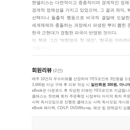
현앨리스는 다면적이고 중층적이며 경계적인 정체성을
경계적 정체성을 가지고 있었으며, 그 결과 좌익,
미국과 소련이라는 강력한 힘이 한반도의 새로운 질
선택이나 돌출적 행동으로 비극적 결말에 도달한
식민지였던 한국은 이제 강대국 도마 위의 생선과 같
세계체제와 충돌하는 과정에서 파생된 뿌리 뽑힌 존
미소라는 거대한 자기장은 한반도 주민을 책받침 위
한국 근현대가 경험한 파국이 반영된 것이다.
간만 차이를 만들어내듯 한반도에서 두 힘의 파급력
이 책은 그간 ‘박헌영의 첫 애인’, ‘한국판 마
하고 있던 현앨리스는 산산조각 나버렸다. 현앨리
산물이다.
다를 바 없었다. ---p.126
- 해방된 조국에 대한 열망으로 치열한 삶을 살았으
현앨리스는 1945년 12월 중순 서울에 부임했는데, 
회원리뷰
‘공산주의자’와 ‘미제 스파이’로 지목되어 추방, 
(2건)
반도를 휩쓸던 시기였다. 조선공산당 본부에서 공식 
매주 10건의 우수리뷰를 선정하여 YES포인트 3만원을 드
우리는 박헌영의 입장에서 생각해볼 필요가 있다.
3,000원 이상 구매 후 리뷰 작성 시
일반회원 300원, 마니아
『독도 1947』로 제36회 월봉저작상을 수상한 바
의 가장 민감한 정보기관인 민간통신검열단의 서울
eBook은 다운로드 후 작성한 리뷰만 YES포인트 지급됩니
신간 『현앨리스와 그의 시대』를 펴냈다. 200
지사 전속 통역관이자 경기도 공보과 고문으로 활
클래스는 첫번째 회차 주문확정 시점부터 마지막 회차 주문
‘마타하리’와는 거리가 먼 인물이었으며 그 삶을
사락 독서모임으로 진행된 클래스는 사락 독서모임 게시판
년 전의 친구이자 동지의 재회였으나, 객관적으로
부각되는 여인이다. 정 교수는 처음엔 막연히 현
eBook 페이백, CD/LP, DVD/Blu-ray, 패션 및 판매금
직위?입장 간의 간극이 현저하게 컸다. 박헌영은 
프라하에서 중요한 문서들을 발굴하고 1921년 
을 수도 있다. 그러나 공산당 당수라는 직위의 무게
되었다고 밝힌다.
현피터에게도 마찬가지였다.