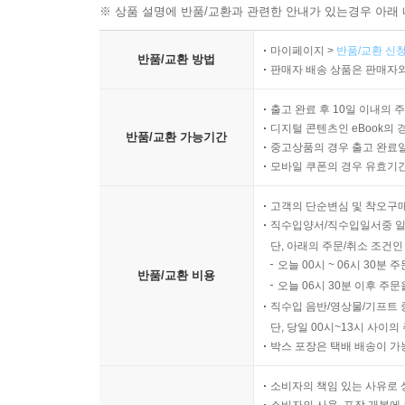
※ 상품 설명에 반품/교환과 관련한 안내가 있는경우 아래 
마이페이지 >
반품/교환 신청
반품/교환 방법
판매자 배송 상품은 판매자와
출고 완료 후 10일 이내의 
디지털 콘텐츠인 eBook의 
반품/교환 가능기간
중고상품의 경우 출고 완료일
모바일 쿠폰의 경우 유효기간(
고객의 단순변심 및 착오구
직수입양서/직수입일서중 일
단, 아래의 주문/취소 조건인
오늘 00시 ~ 06시 30분 
반품/교환 비용
오늘 06시 30분 이후 주문
직수입 음반/영상물/기프트 
단, 당일 00시~13시 사이
박스 포장은 택배 배송이 가
소비자의 책임 있는 사유로 