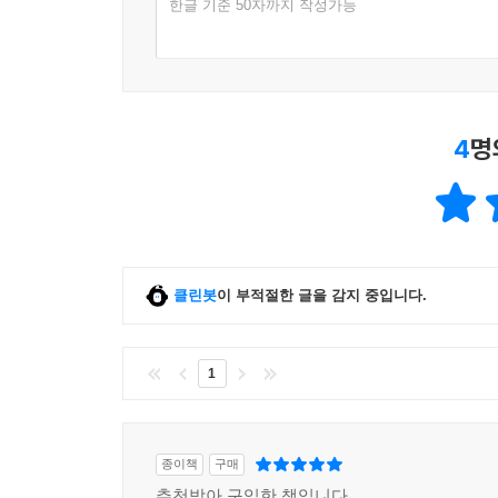
한글 기준 50자까지 작성가능
독립투사였던 정준이 결혼 후 조선총독부 산하의 관리
태중에 아들이 있었으며 하와이로 건너와 혼자 아들
남겨진 아들 정웰링턴은 불행한 결혼의 유산이었지
정웰링턴은 체코로 건너가 고투 끝에 외과의사가 되
그 꿈은 끝내 이룰 수 없었으며, 1963년에 자살로 
4
명
- 한국적 디아스포라의 또 다른 상징
현앨리스는 일본인이나 미국인이 되길 거부하고 
상하이에서 사회주의를 접한 이래 서울과 상하이의
클린봇
이 부적절한 글을 감지 중입니다.
격리되어 있었다. 그녀는 1930년대 자유주의가 
포용정책 속에서 자유롭게 활동했다.
1
해방 후인 1945년 말 미군정의 민간통신검열단 소
프리쉬, 클론스키 등과 박헌영을 면담했다는 이유
진보진영에 깊숙이 관여하며 활발한 활동을 펼친
종이책
구매
현실사회주의, 해방 후 북한 사회주의 체제에 대
추천받아 구입한 책입니다.