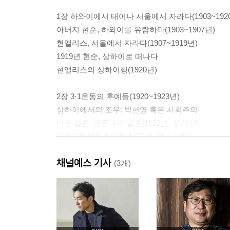
1장 하와이에서 태어나 서울에서 자라다(1903~192
아버지 현순, 하와이를 유람하다(1903~1907년)
현앨리스, 서울에서 자라다(1907~1919년)
1919년 현순, 상하이로 떠나다
현앨리스의 상하이행(1920년)
2장 3·1운동의 후예들(1920~1923년)
상하이에서의 조우: 박헌영 혹은 사회주의
어떤 결혼: 정준과의 결혼(1922년, 상하이)
극동피압박민족대회(1922년, 모스크바)
블라디보스토크로 가는 현앨리스(1923년)
채널예스 기사
3장 하와이와 뉴욕에서의 삶(1924~1945년)
(3개)
하와이로의 가족 이주(1922~1925년)
웰링턴의 출산, 사라진 모자이크 조각(1924~1930년
뉴욕에서의 대학 시절(1931~1935년)
하와이 노동운동, 공산주의 운동과의 조우(1936~19
태평양전쟁기의 행적(1941~1945년)