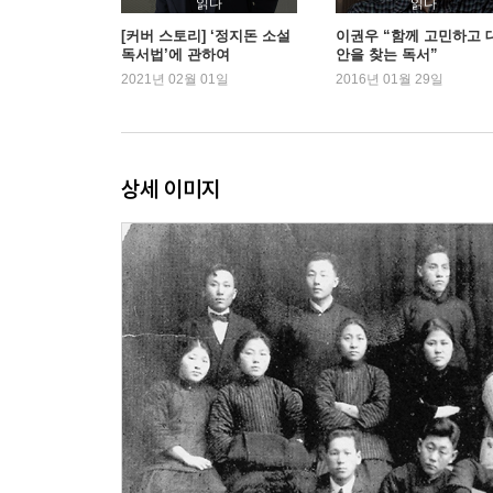
읽다
읽다
[커버 스토리] ‘정지돈 소설
이권우 “함께 고민하고 
독서법’에 관하여
안을 찾는 독서”
4장 서울로의 짧은 귀환(1945~1946년)
2021년 02월 01일
2016년 01월 29일
현앨리스, 도쿄를 거쳐 서울로 부임하다(1945년 12
서울로 부임한 통역 현피터(1945년 11월)
현앨리스와 박헌영의 재회
주한미군 공산주의자들의 박헌영 회견
상세 이미지
민간통신검열단의 현앨리스
현앨리스와 주한미군 내 공산주의 그룹
서울에서 추방된 현앨리스
5장 『독립』·재미한인 진보진영에 가담하다(1946~1
로스앤젤레스로의 대이동 1946년
재미한인 진보진영: 중국후원회-조선의용대 미주
미주지부-『독립』
『독립』·재미조선인민주전선에서의 활동(1946~19
한줄기 빛: 체코의 한흥수
김일성·박헌영에게 편지를 쓰다(1948년)