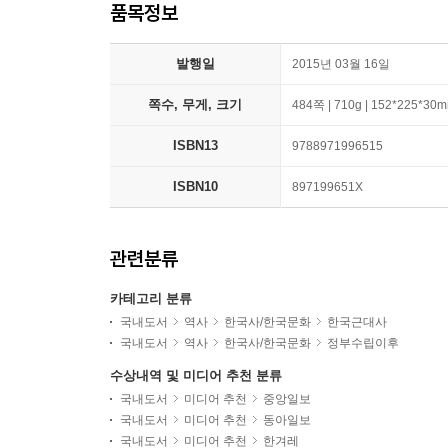
품목정보
발행일
2015년 03월 16일
쪽수, 무게, 크기
484쪽 | 710g | 152*225*30
ISBN13
9788971996515
ISBN10
897199651X
관련분류
카테고리 분류
국내도서
역사
한국사/한국문화
한국근대사
국내도서
역사
한국사/한국문화
정부수립이후
수상내역 및 미디어 추천 분류
국내도서
미디어 추천
중앙일보
국내도서
미디어 추천
동아일보
국내도서
미디어 추천
한겨레