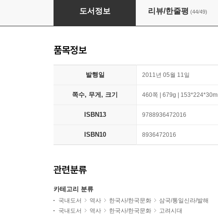
나의 문화유산답사기 1
도서정보
리뷰/한줄평
(44/49)
품목정보
발행일
2011년 05월 11일
쪽수, 무게, 크기
460쪽 | 679g | 153*224*30
ISBN13
9788936472016
ISBN10
8936472016
관련분류
카테고리 분류
국내도서
역사
한국사/한국문화
삼국/통일신라/발해
국내도서
역사
한국사/한국문화
고려시대