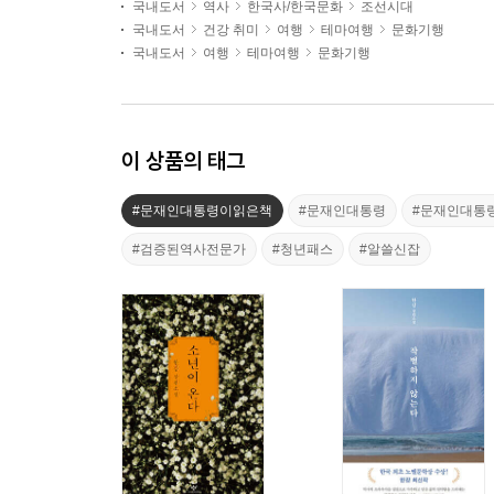
국내도서
역사
한국사/한국문화
조선시대
국내도서
건강 취미
여행
테마여행
문화기행
국내도서
여행
테마여행
문화기행
이 상품의 태그
#문재인대통령이읽은책
#문재인대통령
#문재인대통
#검증된역사전문가
#청년패스
#알쓸신잡