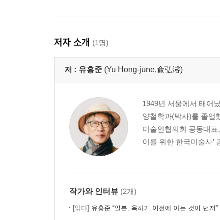
저자 소개
(1명)
저 :
유홍준
(Yu Hong-june,兪弘濬)
1949년 서울에서 태어
양철학과(박사)를 졸업했
미술인협의회 공동대표, 
이를 위한 한국미술사’ 
작가와 인터뷰
(2개)
[읽다]
유홍준 “일본, 욕하기 이전에 아는 것이 먼저”