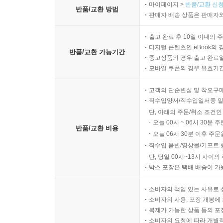
마이페이지 >
반품/교환 신청
반품/교환 방법
판매자 배송 상품은 판매자와
출고 완료 후 10일 이내의 
디지털 콘텐츠인 eBook의 
반품/교환 가능기간
중고상품의 경우 출고 완료일
모바일 쿠폰의 경우 유효기간(
고객의 단순변심 및 착오구
직수입양서/직수입일서중 일
단, 아래의 주문/취소 조건인
오늘 00시 ~ 06시 30분 
반품/교환 비용
오늘 06시 30분 이후 주문
직수입 음반/영상물/기프트 
단, 당일 00시~13시 사이
박스 포장은 택배 배송이 가
소비자의 책임 있는 사유로 
소비자의 사용, 포장 개봉에 
복제가 가능한 상품 등의 포장을 
소비자의 요청에 따라 개별