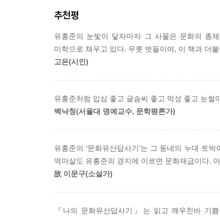
추천평
유홍준의 눈빛이 닿자마자 그 사물은 문화의 총체
미학으로 채우고 있다. 무릇 벗들이여, 이 책과 더불
고은(시인)
유홍준처럼 입심 좋고 글솜씨 좋고 먹성 좋고 눈썰미
백낙청(서울대 명예교수, 문학평론가)
유홍준의 ‘문화유산답사기’는 그 동네의 누대 토박이
역마살도 유홍준의 경지에 이르면 문화재급이다. 아
故 이문구(소설가)
『나의 문화유산답사기』는 읽고 깨우친바 기쁨이