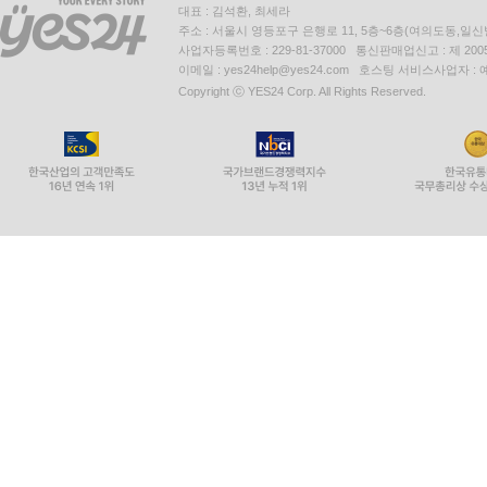
대표 : 김석환, 최세라
주소 : 서울시 영등포구 은행로 11, 5층~6층(여의도동,일신
사업자등록번호 : 229-81-37000 통신판매업신고 : 제 200
이메일 : yes24help@yes24.com 호스팅 서비스사업자 :
Copyright ⓒ YES24 Corp. All Rights Reserved.