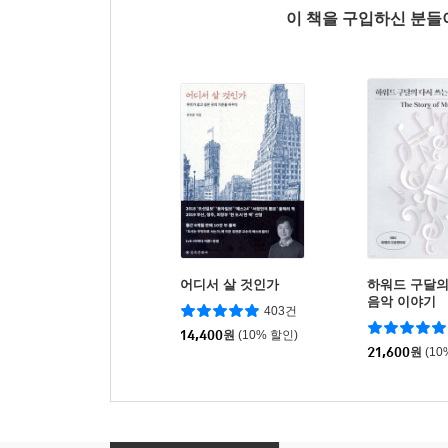
이 책을 구입하신 분
어디서 살 것인가
하워드 구달의
음악 이야기
403건
14,400
원
(10% 할인)
21,600
원
(10