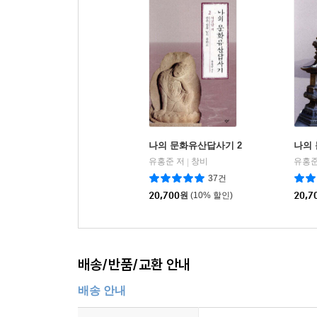
나의 문화유산답사기 2
나의 
유홍준 저
창비
유홍준
|
37건
20,700
원
(10% 할인)
20,7
배송/반품/교환 안내
배송 안내