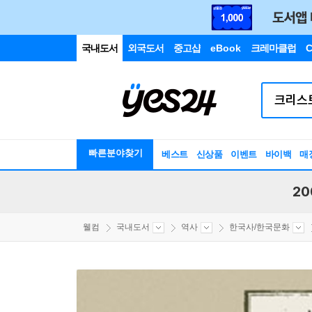
국내도서
외국도서
중고샵
eBook
크레마클럽
C
빠른분야찾기
베스트
신상품
이벤트
바이백
매
20
웰컴
국내도서
역사
한국사/한국문화