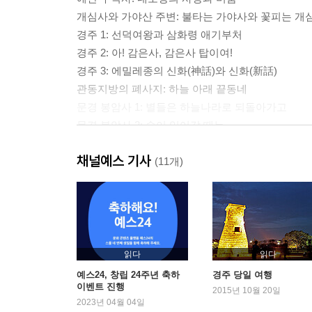
개심사와 가야산 주변: 불타는 가야사와 꽃피는 개
경주 1: 선덕여왕과 삼화령 애기부처
경주 2: 아! 감은사, 감은사 탑이여!
경주 3: 에밀레종의 신화(神話)와 신화(新話)
관동지방의 폐사지: 하늘 아래 끝동네
문경 봉암사 1: 별들은 하늘나라로 되돌아가고
문경 봉암사 2: 술이 익어갈 때는
담양 소쇄원: 자연과 인공의 행복한 조화
채널예스 기사
담양의 옛 정자와 원림: 자미탄의 옛 정자를 찾아서
(11개)
고창 선운사: 동백꽃과 백파스님, 그리고 동학군의 
양양 낙산사: 동해 낙산사의 영광과 상처
부록: 답사 일정표와 안내지도
읽다
읽다
예스24, 창립 24주년 축하
경주 당일 여행
이벤트 진행
2015년 10월 20일
2023년 04월 04일