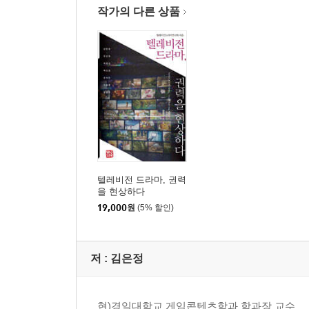
3부 여성연대/ 복수/ 악녀
작가의 다른 상품
배상미
강제적 이성애를 넘어서는 여성들의 연대 ─ 공지영
이정안
장르문학과 여성주의의 만남 ─ 양귀자, 『나는 소
이주영
TV 사극 속 여성의 야망과 ‘악녀’의 출현 ─ 〈왕
4부 X세대/ 시트콤/ 전문직
텔레비전 드라마, 권력
을 현상하다
문선영
19,000
원
(5% 할인)
청춘드라마와 ‘대학생’
김민영
저 :
김은정
신세대의 스케치, 청춘시트콤
송치혁
제복 입은 청년과 전문직이라는 교본 ─ 1990년대
현)경일대학교 게임콘텐츠학과 학과장 교수