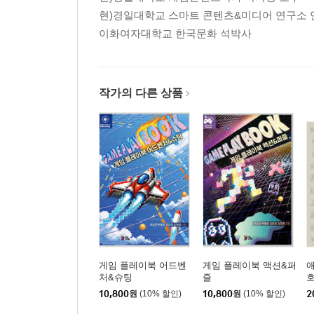
현)경일대학교 스마트 콘텐츠&미디어 연구소
5부 외설/ 검열/ 탈주
이화여자대학교 한국문화 석박사
이주영
‘뒷골목 연극’과 관객들의 욕망
작가의 다른 상품
손진원
TV 애니메이션 속 ‘일본색’ 검열의 의미 ─ 〈달의
송효정
탈주의 영화, 영화의 탈주 ─ 〈세상밖으로〉와 〈
게임 플레이북 어드벤
게임 플레이북 액션&퍼
애
처&슈팅
즐
10,800
원
(10% 할인)
10,800
원
(10% 할인)
2