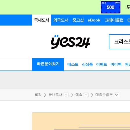
국내도서
외국도서
중고샵
eBook
크레마클럽
C
빠른분야찾기
베스트
신상품
이벤트
바이백
매
웰컴
국내도서
예술
대중문화론