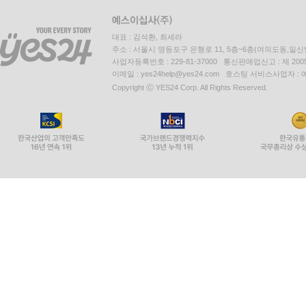
대표 : 김석환, 최세라
주소 : 서울시 영등포구 은행로 11, 5층~6층(여의도동,일신
사업자등록번호 : 229-81-37000 통신판매업신고 : 제 200
이메일 : yes24help@yes24.com 호스팅 서비스사업자 :
Copyright ⓒ YES24 Corp. All Rights Reserved.