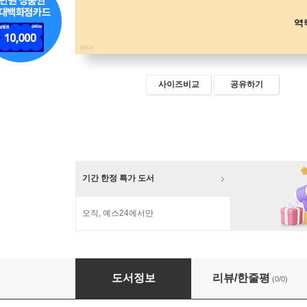
사이즈비교
공유하기
기간 한정 특가 도서
오직, 예스24에서만
말초문화백서
도서정보
리뷰/한줄평
(0/0)