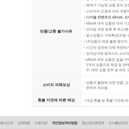
복제가 가능한 상품 등의 포장을 
소비자의 요청에 따라 개별
디지털 컨텐츠인 eBook, 
eBook 대여 상품은 대여 기
모바일 쿠폰 등록 후 취소/환
반품/교환 불가사유
중고상품이 구매확정(자동 
LP상품의 재생 불량 원인이 기
시간의 경과에 의해 재판매가
전자상거래 등에서의 소비자
eBook 세트 상품은 일괄 
1개의 상품으로 취급 및 판매
우, 세트 상품 전부 및 세트
상품의 불량에 의한 반품, 교
소비자 피해보상
준하여 처리됨
환불 지연에 따른 배상
대금 환불 및 환불 지연에 
회사소개
인재채용
이용약관
개인정보처리방침
청소년보호정책
도서홍보안내