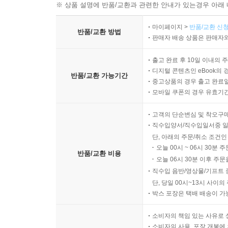
※ 상품 설명에 반품/교환과 관련한 안내가 있는경우 아래 
마이페이지 >
반품/교환 신청
반품/교환 방법
판매자 배송 상품은 판매자와
출고 완료 후 10일 이내의 
디지털 콘텐츠인 eBook의 
반품/교환 가능기간
중고상품의 경우 출고 완료일
모바일 쿠폰의 경우 유효기간(
고객의 단순변심 및 착오구
직수입양서/직수입일서중 일
단, 아래의 주문/취소 조건인
오늘 00시 ~ 06시 30분 
반품/교환 비용
오늘 06시 30분 이후 주문
직수입 음반/영상물/기프트 
단, 당일 00시~13시 사이
박스 포장은 택배 배송이 가
소비자의 책임 있는 사유로 
소비자의 사용, 포장 개봉에 