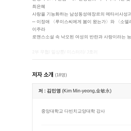
최은혜
사랑을 기능화하는 남성동성애장르의 메타서사성과 ‘BL(
─ 이정애 〈루이스씨에게 봄이 왔는가〉와 〈소델
이주라
로맨스소설 속 낙오된 여성의 반란과 사랑이라는 능력
2부 무협/ 일상툰/ 미스터리/ J호러
이주영
저자 소개
종이에서 ‘플랫폼’까지 ─ 한국의 신무협
(18명)
박재연
일상을 이야기하는 웹 만화의 탄생
저 :
김민영
(Kim Min-yeong,金敏永)
유슬기
TV 재연 프로그램에 나타난 공포 미스터리 ─ MB
중앙대학교 다빈치교양대학 강사
류정훈
일본의 대중문화콘텐츠와 J 호러 ─ J 호러의 장르