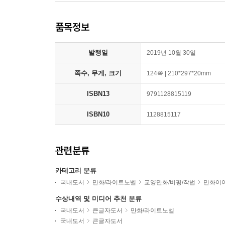
품목정보
발행일
2019년 10월 30일
쪽수, 무게, 크기
124쪽 | 210*297*20mm
ISBN13
9791128815119
ISBN10
1128815117
관련분류
카테고리 분류
국내도서
만화/라이트노벨
교양만화/비평/작법
만화이
수상내역 및 미디어 추천 분류
국내도서
큰글자도서
만화/라이트노벨
국내도서
큰글자도서