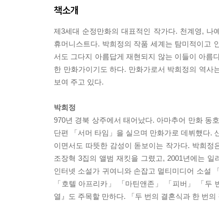
책소개
제3세대 순정만화의 대표적인 작가다. 천계영, 나
휴머니스트다. 박희정의 작품 세계는 탐미적이고 인
서도 그다지 아름답게 재현되지 않는 이들이 아름다운
한 만화가이기도 하다. 만화가로서 박희정의 역사는
보여 주고 있다.
박희정
970년 경북 상주에서 태어났다. 아마추어 만화 동호회
단편 「서머 타임」을 실으며 만화가로 데뷔했다. 신
이면서도 따뜻한 감성이 돋보이는 작가다. 박희정은 
조장혁 3집의 앨범 재킷을 그렸고, 2001년에는 일
인터넷 소설가 귀여니와 손잡고 멀티미디어 소설 
「호텔 아프리카」 「마틴앤존」 「피버」 「두 번
열』도 주목할 만하다. 「두 번의 결혼식과 한 번