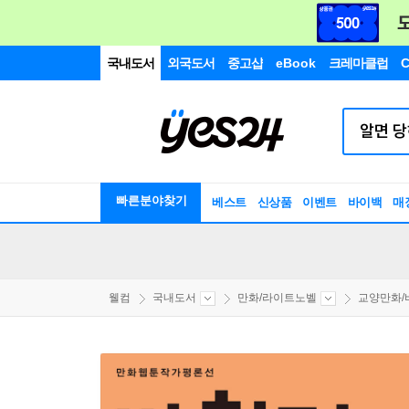
국내도서
외국도서
중고샵
eBook
크레마클럽
C
빠른분야찾기
베스트
신상품
이벤트
바이백
매
웰컴
국내도서
만화/라이트노벨
교양만화/비평