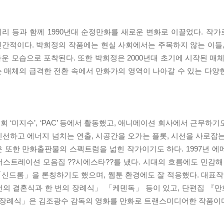
예리 등과 함께 1990년대 순정만화를 새로운 변화로 이끌었다. 작
간적이다. 박희정의 작품에는 현실 사회에서는 주목하지 않는 이들,
 모습으로 포착된다. 또한 박희정은 2000년대 초기에 시작된 매체
 매체의 급격한 전환 속에서 만화가의 영역이 나아갈 수 있는 다양
 ‘미지수’, ‘PAC’ 등에서 활동했고, 애니메이션 회사에서 근무하기도 
선하고 에너지 넘치는 연출, 시공간을 오가는 플롯, 시선을 사로잡는
또한 만화출판물의 스펙트럼을 넓힌 작가이기도 하다. 1997년 에메랄
러스트레이션 모음집 ??시에스타??를 냈다. 시대의 흐름에도 민감해 
「신드롬」을 론칭하기도 했으며, 웹툰 환경에도 잘 적응했다. 대
의 결혼식과 한 번의 장례식」 「케덴독」 등이 있고, 단편집 『
의 장례식」은 김조광수 감독의 영화를 만화로 트랜스미디어한 작품이