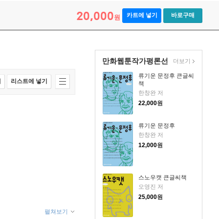
20,000
카트에 넣기
바로구매
원
만화웹툰작가평론선
더보기
류기운 문정후 큰글씨
매
리스트에 넣기
책
한창완 저
22,000
원
류기운 문정후
한창완 저
12,000
원
스노우캣 큰글씨책
오영진 저
25,000
원
펼쳐보기