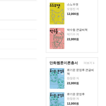
스노우캣
오영진 저
12,000
원
박수동 큰글씨책
박기수 저
22,000
원
만화웹툰이론총서
더보기
류기운 문정후 큰글씨
책
한창완 저
22,000
원
류기운 문정후
한창완 저
12,000
원