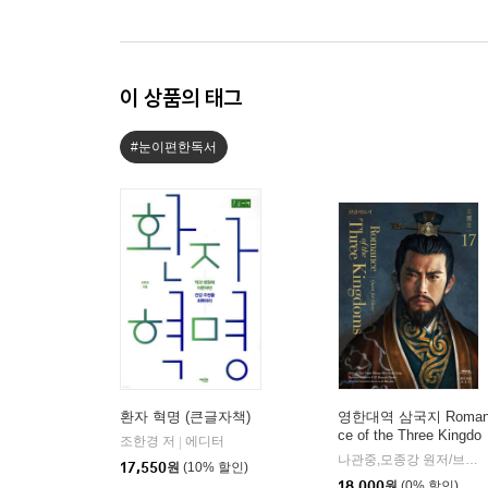
이 상품의 태그
#눈이편한독서
환자 혁명 (큰글자책)
영한대역 삼국지 Roma
ce of the Three Kingdo
조한경 저
에디터
|
ms 17 (큰글자도서)
나관중,모종강 원저/브레윗 테일러,지민준 공역
17,550
원
(10% 할인)
18,000
원
(0% 할인)