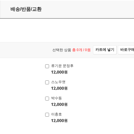
배송/반품/교환
카트에 넣기
바로구
선택한 상품
총
0
개 /
0
원
류기운 문정후
12,000
원
스노우캣
12,000
원
박수동
12,000
원
이충호
12,000
원