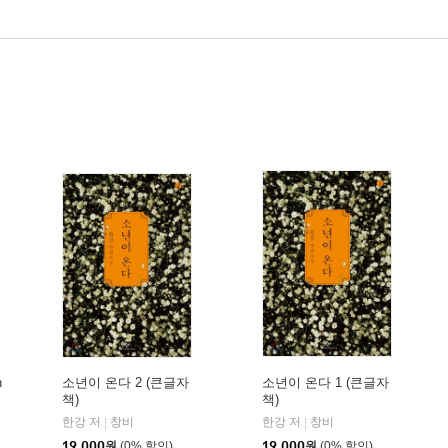
n
소년이 온다 2 (큰글자
소년이 온다 1 (큰글자
책)
책)
한강 저
창비
비욘드올(beyond ALL)
한강 저
창비
|
|
|
19,000
원
(0% 할인)
19,000
원
(0% 할인)