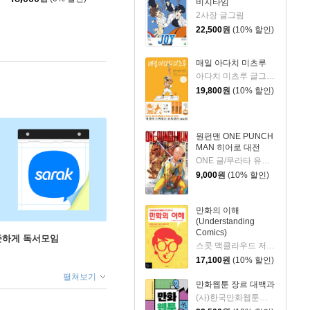
비지타임
2사장 글그림
22,500
원
(10% 할인)
매일 아다치 미츠루
아다치 미츠루 글그림/이치하라 타케노리,모리야마 히로유키 편/김예진 역
19,800
원
(10% 할인)
원펀맨 ONE PUNCH
MAN 히어로 대전
ONE 글/무라타 유스케 그림
9,000
원
(10% 할인)
만화의 이해
(Understanding
Comics)
꾸준하게 독서모임
스콧 맥클라우드 저/김낙호 역
17,100
원
(10% 할인)
펼쳐보기
만화웹툰 장르 대백과
(사)한국만화웹툰평론가협회 저