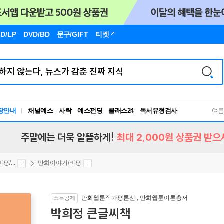
D/LP
DVD/BD
문구
/GIFT
티켓
장안내
채널예스
사락
예스펀딩
클래스24
독서유형검사
여
RBTI Lab
독서유형검사
주말에는 더욱 알뜰하게!
최대 2,000원 상품권 받으
/...
만화이야기/비평
만화웹툰작가평론선
,
만화웹툰이론총서
소득공제
박희정 큰글씨책