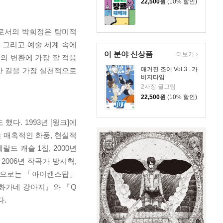
22,500
원
(10% 할인)
가로서의 박희정은 탐미적
 그리고 예술 세계 속에
이 분야 신상품
더보기
의 변환에 가장 잘 적응
매거진 조이 Vol.3 : 가
한 길을 가장 실천적으로
비지타임
2사장 글그림
22,500
원
(10% 할인)
했다. 1993년 [윙크]에
 매혹적인 화풍, 현실적
드 캐슬 1집, 2000년
2006년 작곡가 방시혁,
표작으로는 「아이캔스탑」
만화가네 강아지』와 『Q
다.