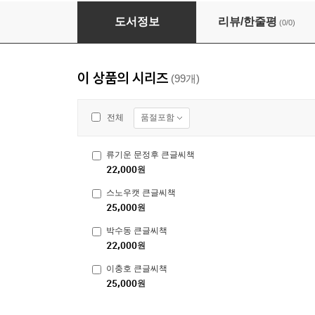
박희정 큰글씨책
도서정보
리뷰/한줄평
(0/0)
이 상품의 시리즈
(99개)
품절포함
전체
류기운 문정후 큰글씨책
22,000
원
스노우캣 큰글씨책
25,000
원
박수동 큰글씨책
22,000
원
이충호 큰글씨책
25,000
원