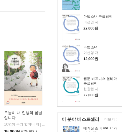
마법소녀 큰글씨책
이선영 저
22,000
원
마법소녀
이선영 저
12,000
원
웹툰 비즈니스 딜레마
큰글씨책
한창완 저
22,000
원
오늘이 내 인생의 봄날
입니다
이 분야 베스트셀러
더보기
16명의 우리 할머니 저
리더스원
|
매거진 조이 Vol.3 : 가
18,000
원
(0% 할인)