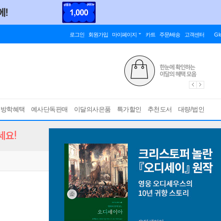
로그인
회원가입
마이페이지
카트
주문/배송
고객센터
Gl
름방학혜택
예사단독판매
이달의사은품
특가할인
추천도서
대량/법인
세요!