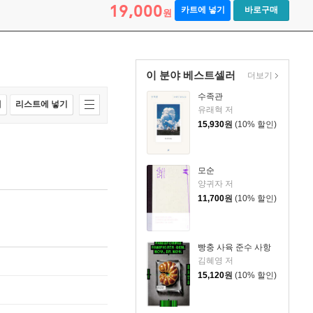
19,000
카트에 넣기
바로구매
원
이 분야 베스트셀러
더보기
수족관
매
리스트에 넣기
유래혁 저
15,930
원
(10% 할인)
모순
양귀자 저
11,700
원
(10% 할인)
빵충 사육 준수 사항
김혜영 저
15,120
원
(10% 할인)