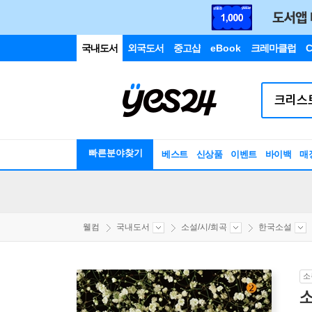
국내도서
외국도서
중고샵
eBook
크레마클럽
C
빠른분야찾기
베스트
신상품
이벤트
바이백
매
웰컴
국내도서
소설/시/희곡
한국소설
소
소