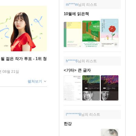
m****m
님의 리스트
10월에 읽은책
될 젊은 작가 투표 - 1위 청
h*****6
님의 리스트
<기타> 큰 글자
년 08월 21일
펼쳐보기
l********8
님의 리스트
한강