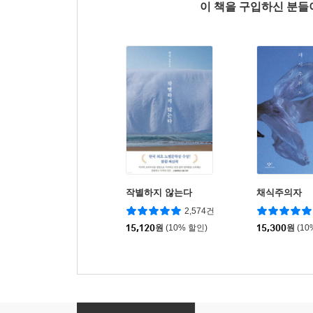
이 책을 구입하신 분
작별하지 않는다
채식주의자
2,574건
15,120
원
(10% 할인)
15,300
원
(10