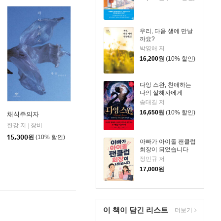
우리, 다음 생에 만날
까요?
박영해 저
16,200
원
(10% 할인)
다잉 스완, 친애하는
나의 살해자에게
송대길 저
16,650
원
(10% 할인)
채식주의자
한강 저
창비
|
15,300
원
(10% 할인)
아빠가 아이돌 팬클럽
회장이 되었습니다
정민규 저
17,000
원
이 책이 담긴
리스트
더보기