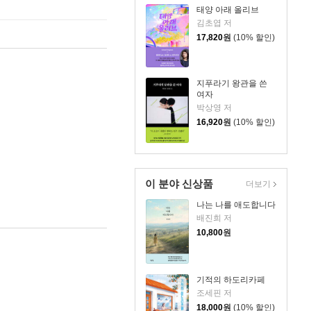
태양 아래 올리브
김초엽 저
17,820
원
(10% 할인)
지푸라기 왕관을 쓴
여자
박상영 저
16,920
원
(10% 할인)
이 분야 신상품
더보기
나는 나를 애도합니다
배진희 저
10,800
원
기적의 하도리카페
조세핀 저
18,000
원
(10% 할인)