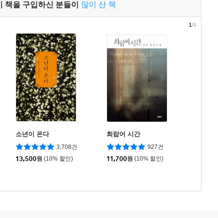
이 책을 구입하신 분들이
많이 산 책
1
/4
소년이 온다
희랍어 시간
3,708건
927건
13,500
원
(10% 할인)
11,700
원
(10% 할인)