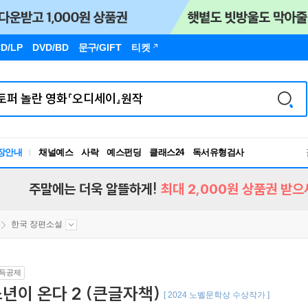
D/LP
DVD/BD
문구
/GIFT
티켓
장안내
채널예스
사락
예스펀딩
클래스24
독서유형검사
RBTI Lab
독서유형검사
주말에는 더욱 알뜰하게!
최대 2,000원 상품권 받으
한국 장편소설
득공제
년이 온다 2 (큰글자책)
[ 2024 노벨문학상 수상작가 ]