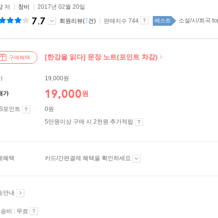
강
저
창비
2017년 02월 20일
7.7
소설/시/희곡 to
회원리뷰(
7
건)
판매지수 744
베스트
[한강을 읽다] 문장 노트(포인트 차감)
구매혜택
가
19,000원
19,000
원
매가
ES포인트
0원
5만원이상 구매 시 2천원 추가적립
제혜택
카드/간편결제 혜택을 확인하세요
송안내
송비 : 무료