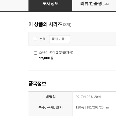
소년이 온다 2 (큰글자책)
도서정보
리뷰/한줄평
(2/5)
이 상품의 시리즈
(2개)
품절포함
전체
소년이 온다 2 (큰글자책)
19,000
원
품목정보
발행일
2017년 02월 20일
쪽수, 무게, 크기
120쪽 | 181*262*20mm