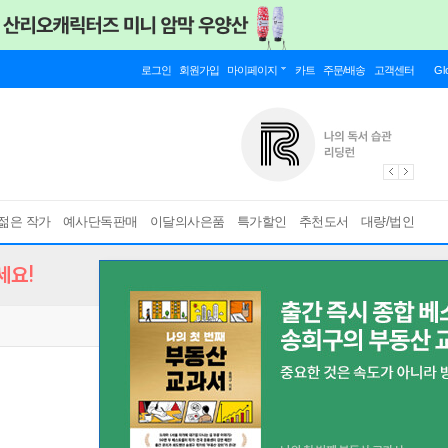
로그인
회원가입
마이페이지
카트
주문/배송
고객센터
Gl
젊은 작가
예사단독판매
이달의사은품
특가할인
추천도서
대량/법인
세요!