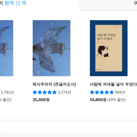
들이
함께 산 책
채식주의자 (큰글자도서)
서랍에 저녁을 넣어 두었다
1,792건
2,274건
584건
% 할인)
35,000
원
10,800
원
(10% 할인)