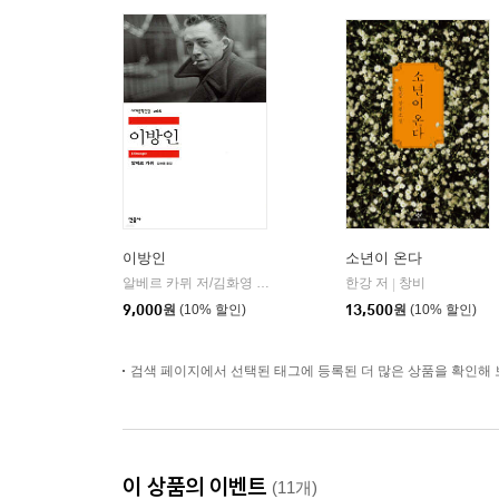
이방인
소년이 온다
알베르 카뮈 저/김화영 역
민음사
한강 저
창비
|
|
9,000
원
(10% 할인)
13,500
원
(10% 할인)
검색 페이지에서 선택된 태그에 등록된 더 많은 상품을 확인해 
이 상품의 이벤트
(11개)