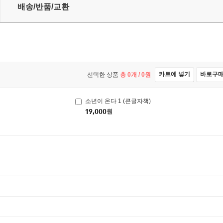
배송/반품/교환
카트에 넣기
바로구
선택한 상품
총
0
개 /
0
원
소년이 온다 1 (큰글자책)
19,000
원