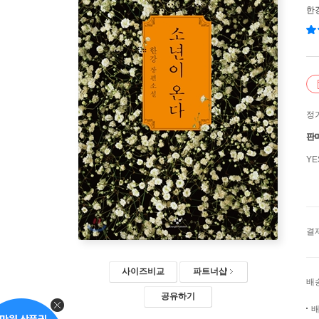
한
정
판
Y
결
사이즈비교
파트너샵
배
공유하기
배