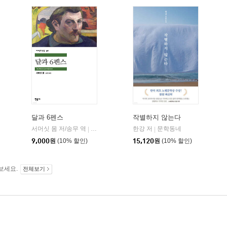
달과 6펜스
작별하지 않는다
서머싯 몸 저/송무 역
민음사
한강 저
문학동네
|
|
9,000
원
(10% 할인)
15,120
원
(10% 할인)
보세요.
전체보기