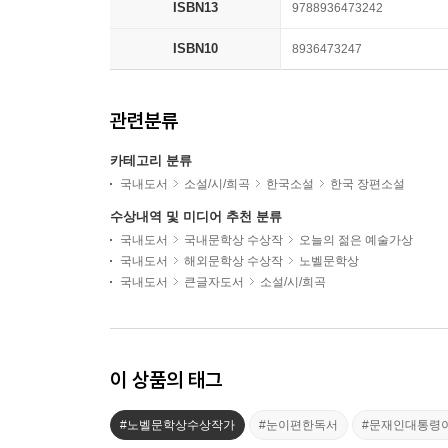
ISBN13
9788936473242
ISBN10
8936473247
관련분류
카테고리 분류
국내도서
소설/시/희곡
한국소설
한국 장편소설
수상내역 및 미디어 추천 분류
국내도서
국내문학상 수상작
오늘의 젊은 예술가상
국내도서
해외문학상 수상작
노벨문학상
국내도서
큰글자도서
소설/시/희곡
이 상품의 태그
#노벨문학상수상작가
#눈이편한독서
#문재인대통령