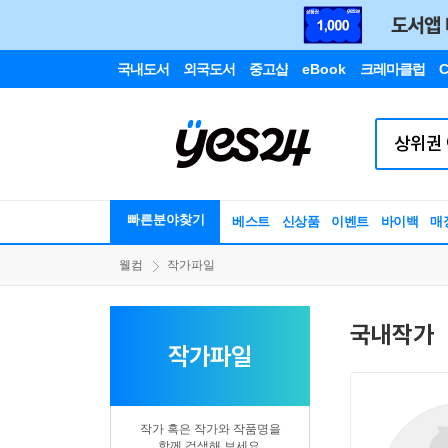
국내도서
외국도서
중고샵
eBook
크레마클럽
C
빠른분야찾기
베스트
신상품
이벤트
바이백
매
웰컴
작가파일
국내작가
작가파일
작가 혹은 작가와 작품명을
함께 검색해 보세요.