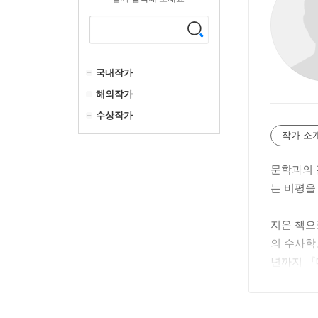
국내작가
해외작가
수상작가
작가 소
문학과의 
는 비평을
지은 책으
의 수사학
년까지 『
『센티멘탈
런 스피겔(A