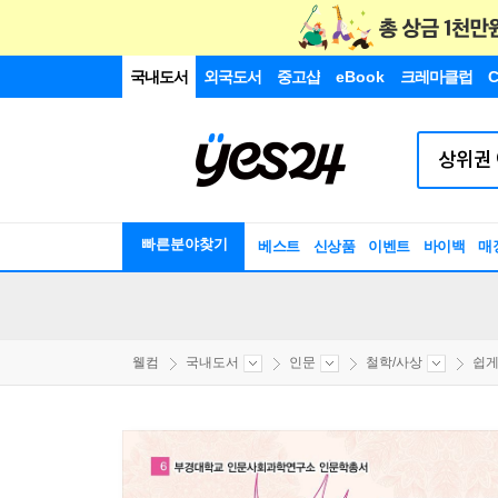
국내도서
외국도서
중고샵
eBook
크레마클럽
C
빠른분야찾기
베스트
신상품
이벤트
바이백
매
웰컴
국내도서
인문
철학/사상
쉽게 