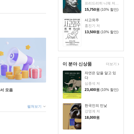
에디션)
프리드리히 니체 저/김지민 편
15,750
원
(10% 할인)
사고외주
홍진기 저
13,500
원
(10% 할인)
이 분야 신상품
더보기
자연은 답을 알고 있
다
심종석 저
도서 모음
23,400
원
(10% 할인)
한국인의 민낯
펼쳐보기
강영계 저
18,000
원