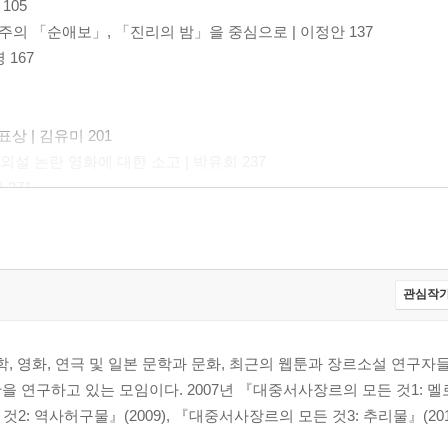
105
주의 「순애보」, 「진리의 밤」을 중심으로 | 이정안 137
 167
상 | 김유미 201
설 논란 영화에 대한 소고 | 박유희 237
 271
즈를 중심으로 | 이현경 291
관심작가
리츠(Cheritz) 사의 [네임리스(Nameless](2013)를 중심으로 |
 영화, 연극 및 일본 문학과 문화, 최근의 웹툰과 장르소설 연구자들
을 연구하고 있는 모임이다. 2007년 『대중서사장르의 모든 것1: 
것2: 역사허구물』(2009), 『대중서사장르의 모든 것3: 추리물』(20