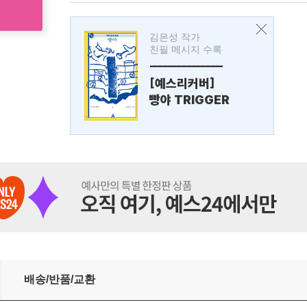
김은성 작가
친필 메시지 수록
---------------
[예스리커버]
빵야 TRIGGER
배송/반품/교환