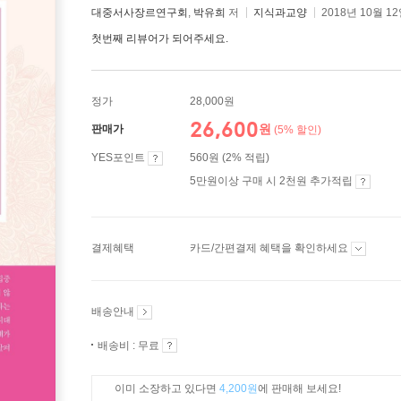
대중서사장르연구회
,
박유희
저
지식과교양
2018년 10월 1
첫번째 리뷰어가 되어주세요.
정가
28,000원
26,600
원
판매가
(5% 할인)
YES포인트
560원 (2% 적립)
5만원이상 구매 시 2천원 추가적립
결제혜택
카드/간편결제 혜택을 확인하세요
배송안내
배송비 : 무료
이미 소장하고 있다면
4,200원
에 판매해 보세요!