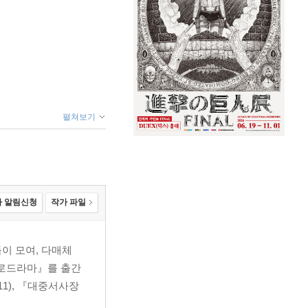
펼쳐보기
 알림신청
작가 파일
 한상윤 343
이 모여, 다매체
멜로드라마』를 출간
11), 『대중서사장