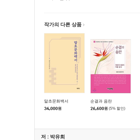
작가의 다른 상품
말초문화백서
순결과 음란
34,000
원
26,600
원
(5% 할인)
저 :
박유희