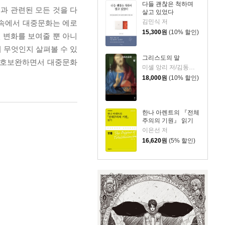
다들 괜찮은 척하며
과 관련된 모든 것을 다
살고 있었다
김민식 저
 속에서 대중문화는 에로
15,300
원
(10% 할인)
 변화를 보여줄 뿐 아니
 무엇인지 살펴볼 수 있
그리스도의 말
 상호보완하면서 대중문화
미셸 앙리 저/김동규 역
18,000
원
(10% 할인)
한나 아렌트의 『전체
주의의 기원』 읽기
이은선 저
16,620
원
(5% 할인)