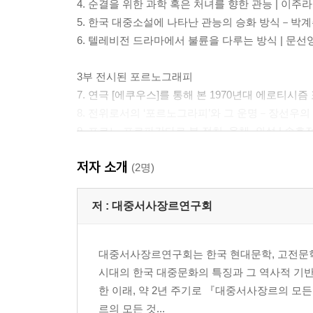
4. 순결을 위한 과학 혹은 처녀를 향한 관능 | 이주라 
5. 한국 대중소설에 나타난 관능의 승화 방식－박계
6. 텔레비전 드라마에서 불륜을 다루는 방식 | 문선영
3부 전시된 포르노그래피
7. 연극 [에쿠우스]를 통해 본 1970년대 에로티시즘 표
8. 전위로서의 ‘포르노그라피’와 그 운명－장선우의 외
9. 포르노-프로파간다로 본 정치, 육체, 외설 | 송효정
저자 소개
4부 에로의 놀이화
(2명)
10. 한국 에로영화의 새로운 감각－[젊은 엄마] 시리
11. 연애, 섹스, 게임 | 송치혁 317
저 :
대중서사장르연구회
12. 여성향 연애 시뮬레이션 게임의 로맨스 서사와 여성－체
대중서사장르연구회는 한국 현대문학, 고전문학,
시대의 한국 대중문화의 특징과 그 역사적 기반
한 이래, 약 2년 주기로 『대중서사장르의 모든 
르의 모든 것...