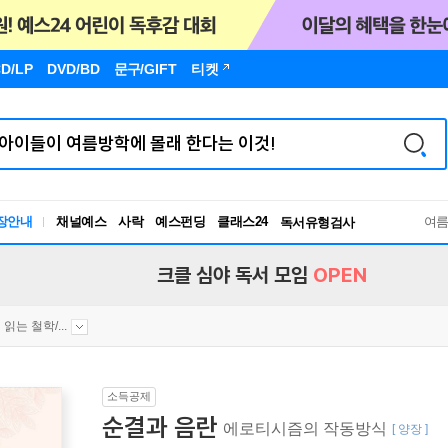
D/LP
DVD/BD
문구
/GIFT
티켓
장안내
채널예스
사락
예스펀딩
클래스24
독서유형검사
여
RBTI Lab
독서유형검사
크클 심야 독서 모임
OPEN
읽는 철학/...
소득공제
순결과 음란
에로티시즘의 작동방식
[ 양장 ]