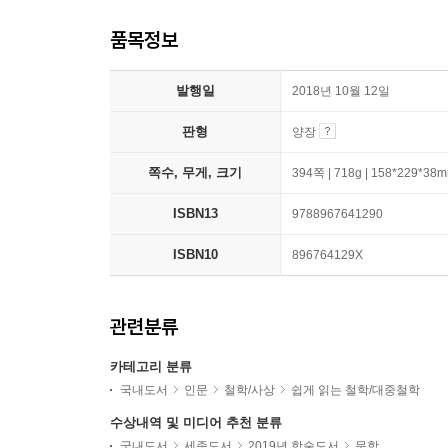
품목정보
발행일
2018년 10월 12일
판형
양장
쪽수, 무게, 크기
394쪽 | 718g | 158*229*38
ISBN13
9788967641290
ISBN10
896764129X
관련분류
카테고리 분류
국내도서
인문
철학/사상
쉽게 읽는 철학/대중철학
수상내역 및 미디어 추천 분류
국내도서
세종도서
2019년 학술도서
문학