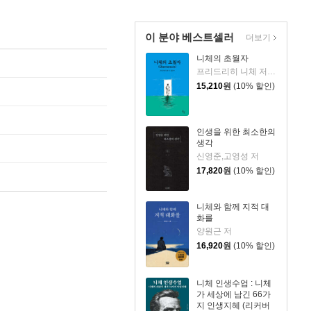
이 분야 베스트셀러
더보기
니체의 초월자
프리드리히 니체 저/김철 편역
15,210
원
(10% 할인)
인생을 위한 최소한의
생각
신영준,고영성 저
17,820
원
(10% 할인)
니체와 함께 지적 대
화를
양원근 저
16,920
원
(10% 할인)
니체 인생수업 : 니체
가 세상에 남긴 66가
지 인생지혜 (리커버