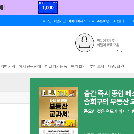
로그인
회원가입
마이페이지
카트
주문/배송
고객센터
Gl
름방학혜택
예사단독판매
이달의사은품
특가할인
추천도서
대량/법인