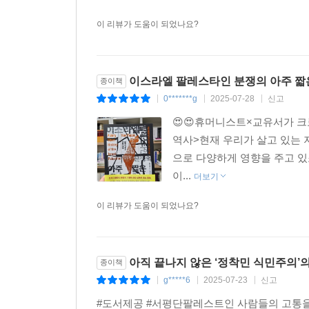
작전을 중단시키기 위해 병력을 보냈을 때는 이미 늦
마을이 파괴되며, 소읍과 도시 대부분이 폐허가 
이 리뷰가 도움이 되었나요?
이스라엘을 비난하지 않았다. 국제 사회의 침묵
된다는 묵인이나 마찬가지였다. 1948년 이래 
나크바’라고 부른다.
이스라엘 팔레스타인 분쟁의 아주 짧은
종이책
0*******g
2025-07-28
신고
|
|
|
‘자국을 말살하려는 국가들에 둘러싸인 채 홀로 버티
😍😍휴머니스트×교유서가 
역사>현재 우리가 살고 있는 
이집트 대통령 나세르와 전략적 동맹을 유지하던 
으로 다양하게 영향을 주고 있
체결했으며, 1967년 6월, 나세르는 시나이 반도에
이...
더보기
전쟁을 개시해서 6일 만에 요르단강 서안과 가자 
달성했다. 그리고 1백 개 가까운 그 지역 마을을 
이 리뷰가 도움이 되었나요?
1차 인티파다 : 팔레스타인 저항의 시작
아직 끝나지 않은 ‘정착민 식민주의’
종이책
이스라엘 정부는 요르단강 유역과 베들레헴, 대예루
g*****6
2025-07-23
신고
|
|
|
갈릴리 지역에서도 아랍인의 토지를 몰수하고, 
#도서제공 #서평단팔레스트인 사람들의 고통을