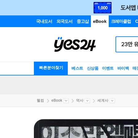
국내도서
외국도서
중고샵
eBook
크레마클럽
C
빠른분야찾기
베스트
신상품
이벤트
바이백
매
웰컴
eBook
역사
세계사