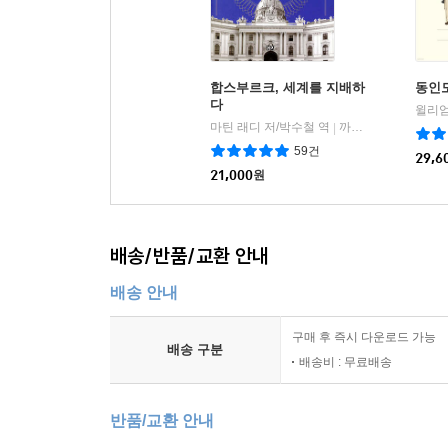
합스부르크, 세계를 지배하
동인도
다
윌리엄
마틴 래디 저/박수철 역
까치(까치글방)
|
59건
29,6
21,000
원
배송/반품/교환 안내
배송 안내
구매 후 즉시 다운로드 가능
배송 구분
배송비 : 무료배송
반품/교환 안내