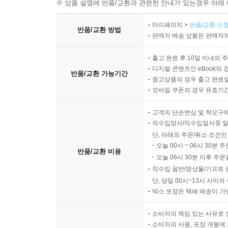
※ 상품 설명에 반품/교환과 관련한 안내가 있는경우 아래 
마이페이지 >
반품/교환 신청
반품/교환 방법
판매자 배송 상품은 판매자와
출고 완료 후 10일 이내의 
디지털 콘텐츠인 eBook의 
반품/교환 가능기간
중고상품의 경우 출고 완료일
모바일 쿠폰의 경우 유효기간(
고객의 단순변심 및 착오구
직수입양서/직수입일서중 일
단, 아래의 주문/취소 조건인
오늘 00시 ~ 06시 30분 
반품/교환 비용
오늘 06시 30분 이후 주문
직수입 음반/영상물/기프트 
단, 당일 00시~13시 사이
박스 포장은 택배 배송이 가
소비자의 책임 있는 사유로 
소비자의 사용, 포장 개봉에 