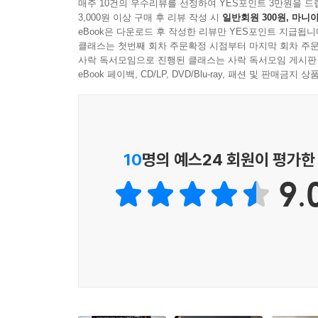
오늘날까지 이어지는 분쟁이 무슬림과 유대인 사이
매주 10건의 우수리뷰를 선정하여 YES포인트 3만원을 드
3,000원 이상 구매 후 리뷰 작성 시
일반회원 300원, 마니아
정체성도 없었다는 생각은 잘못되었다. 20세기 
eBook은 다운로드 후 작성한 리뷰만 YES포인트 지급됩니
시리아의 일부라고 여겼다. 영국은 시온주의 우익
클래스는 첫번째 회차 주문확정 시점부터 마지막 회차 주문
사태를 불러왔다. 유대인 공동체는 자유롭게 국가의
사락 독서모임으로 진행된 클래스는 사락 독서모임 게시판
묵인 속에 시온주의 운동은 자체 준군사 집단인
eBook 페이백, CD/LP, DVD/Blu-ray, 패션 및 판매금
없었다.
팔레스타인은 빈 땅이 아니었고, 팔레스타인인은 
10
명의 예스24 회원이 평가한
팔레스타인 지역에서는 토지를 구입하면 거기 자
9.
시온주의자들이 토지를 매입하면서, 대대로 농사를
요구를 받아들일 때까지 공격과 공개적인 망신을 
‘유랑민’이라고 묘사하면서, 자신들이 도착하기 
종족 청소는 더 잦은 폭력적 충돌을 가져왔다.
팔레스타인인들의 알부라크 혁명 : 팔레스타인 군사
1929년 8월, 예루살렘에서 무슬림과 유대인이 폭