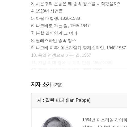
3. 시온주의 운동은 왜 종족 청소를 시작했을까?
4. 1929년 사건들
5. 아랍 대항쟁, 1936-1939
6. 나크바로 가는 길, 1945-1947
7. 분할 결의안과 그 여파
8. 팔레스타인 종족 청소
9. 나크바 이후: 이스라엘과 팔레스타인, 1948-1967
10. 육일 전쟁으로 가는 길, 1967
11. 지상 최대 감옥 두 개의 탄생, 1967-2000
12. 두 차례 인티파다 사이, 1987-2000
13. 2차 인티파다, 2000
저자 소개
14. 21세기의 이스라엘과 팔레스타인
(2명)
15. 2023년 10월 7일의 역사적·도덕적 맥락
저 :
일란 파페
(Ilan Pappe)
결론
더 읽을거리
1954년 이스라엘 하이
옮긴이의 말