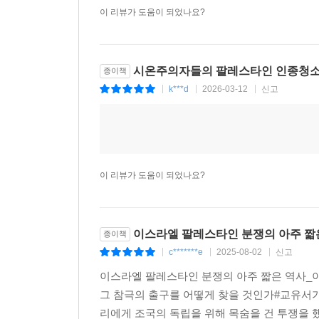
팔레스타인인들에게는 대재앙 나크바가 시작된 날이자
이 리뷰가 도움이 되었나요?
분할 결의안의 여파 : 재앙으로 가는 길을 활짝 연 
시온주의자들의 팔레스타인 인종청
종이책
시온주의 압력 집단은 팔레스타인을 유대 국가와 
k***d
2026-03-12
신고
|
|
|
통과되도록 미국 정부를 압박했다. 미국 정부는 
찬성을 이끌어냈다. 스탈린은 시온주의를 중동에서
이익에 도움이 되지 않으리라 생각했다. 국제 사
국가를 이미 건국된 듯 다룬 방식은, 팔레스타인
이 리뷰가 도움이 되었나요?
약속하는 유엔 헌장에 서명한 국제 사회가 재앙으로 
팔레스타인 종족 청소를 전 세계가 지켜보았다 : 국
이스라엘 팔레스타인 분쟁의 아주 짧
종이책
유대 공동체 지도자 벤-구리온과 협력자들은 분
c*******e
2025-08-02
신고
|
|
|
지역에서 종족 청소를 시작했다. 처음에 시온주의
이스라엘 팔레스타인 분쟁의 아주 짧은 역사_
종족 청소를 정당화했다. 하지만 1948년 2월
그 참극의 출구를 어떻게 찾을 것인가#교유서
작전을 펼치기 시작했다. 위임 통치가 공식적으로 
리에게 조국의 독립을 위해 목숨을 건 투쟁을 했