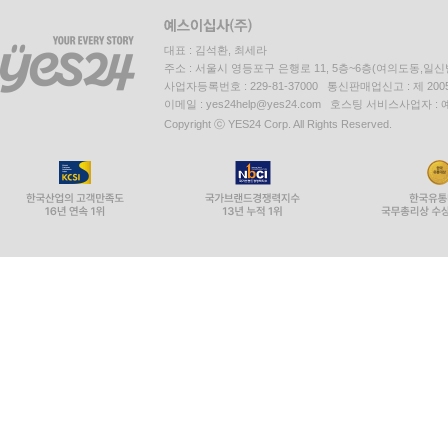
대표 : 김석환, 최세라
주소 : 서울시 영등포구 은행로 11, 5층~6층(여의도동,일신
사업자등록번호 : 229-81-37000 통신판매업신고 : 제 200
이메일 : yes24help@yes24.com 호스팅 서비스사업자 :
Copyright ⓒ YES24 Corp. All Rights Reserved.