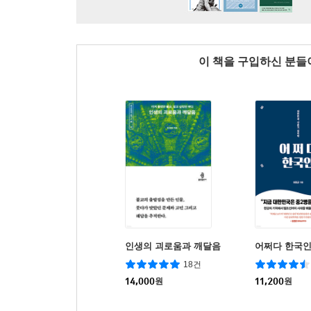
이 책을 구입하신 분
인생의 괴로움과 깨달음
어쩌다 한국
18건
14,000
원
11,200
원