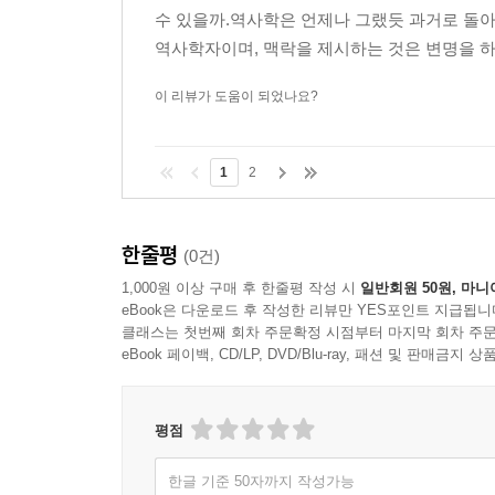
선언하자, 이스라엘은 무자비한 대응으로 팔레스타인계 시
수 있을까.역사학은 언제나 그랬듯 과거로 돌아
운동이 진행되었으나 이스라엘군은 전력을 동원해 
역사학자이며, 맥락을 제시하는 것은 변명을 하는
일삼았으며, 집단 처벌 조치를 가했다. 1996
만들었으며, 어떤 식으로 저항을 하든 잔인한 
이 리뷰가 도움이 되었나요?
굴복했으며, 팔레스타인인들은 위협에 직면한 채 무
1
2
이스라엘이 도발한 2000년 2차 인티파다
2000년 여름, 이스라엘과 미국의 팔레스타인 국
한줄평
(0건)
아리엘 샤론의 무슬림 성지 하람 알샤리프 방문으
1,000원 이상 구매 후 한줄평 작성 시
일반회원 50원, 마니
경찰의 총에 맞아 사망했다. 하마스가 유대인들이
eBook은 다운로드 후 작성한 리뷰만 YES포인트 지급됩니
부상을 입자, 이스라엘은 공군을 동원해서 도시를 
클래스는 첫번째 회차 주문확정 시점부터 마지막 회차 주문
eBook 페이백, CD/LP, DVD/Blu-ray, 패션 및 판매금
21세기의 이스라엘과 팔레스타인
평점
이스라엘은 정착촌을 확대하고 팔레스타인인들을
팔레스타인 민간인을 보호하지 않았다. 2021년 
한글 기준 50자까지 작성가능
위해 11일 동안 단합된 행동에 나섰으나, 이스라엘