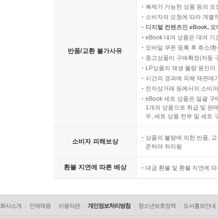
복제가 가능한 상품 등의 포장을 
소비자의 요청에 따라 개별
디지털 컨텐츠인 eBook, 
eBook 대여 상품은 대여 기
모바일 쿠폰 등록 후 취소/환
반품/교환 불가사유
중고상품이 구매확정(자동 
LP상품의 재생 불량 원인이 기
시간의 경과에 의해 재판매가
전자상거래 등에서의 소비자
eBook 세트 상품은 일괄 
1개의 상품으로 취급 및 판매
우, 세트 상품 전부 및 세트
상품의 불량에 의한 반품, 교
소비자 피해보상
준하여 처리됨
환불 지연에 따른 배상
대금 환불 및 환불 지연에 
회사소개
인재채용
이용약관
개인정보처리방침
청소년보호정책
도서홍보안내