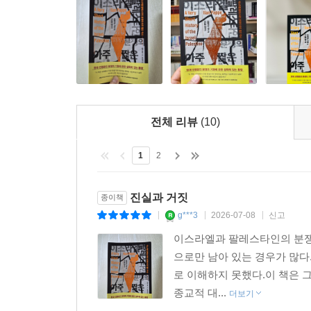
수백 년 동안 소수 유대인 집단과 무슬림 공동
학살당했다. 충돌은 계속되었으며, 이 일련의 
의도적 궁핍화 때문에 도시에는 판자촌이 등장했고
아랍 대항쟁 시대 : 시온주의자들의 국가 선언
전체 리뷰
(10)
1936년, 팔레스타인 지도부는 총파업을 이끌었고
위해 야파 구시가지를 폭격했다. 팔레스타인인 수천 
1
2
시온주의자들은 미국이 세계 강대국으로 대두되리라
선포했으며, 팔레스타인을 탈아랍화해야 한다고 선
유대인들 25만 명의 거취를 정하는 데에만 힘을 썼다
진실과 거짓
종이책
g***3
2026-07-08
신고
|
|
|
팔레스타인인의 실향과 참상 : 나크바의 시작
이스라엘과 팔레스타인의 분쟁은
으로만 남아 있는 경우가 많다
유대 국가를 수립하기 위한 시온주의자들의 여러
로 이해하지 못했다.이 책은 
팔레스타인인들이 국제적 정당성을 확보하려고 애
종교적 대...
더보기
키웠다. 1947년 11월 29일, 팔레스타인 분할