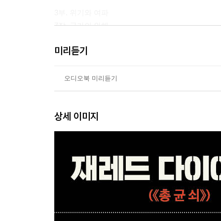
3부. 위기와 여파
7장. 국가의 와해
8장. 근미래의 역사들
미리듣기
9장. 부의 펌프와 민주주의의 미래
감사의 말
오디오북 미리듣기
부록
A1. 새로운 역사과학
상세 이미지
A2. 역사 매크로스코프
A3. 구조동역학적 접근법
주
참고문헌
찾아보기