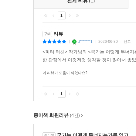
감소하고 있다). 이에 자신이 뒤처졌다고 생각하
전체 리뷰
(1)
뉴딜 시대에 노동계급의 정당이었던 민주당은 상위 1
1
장악되었다). 둘째, 미국의 엘리트 과잉생산 현황이
(1,000만 달러 이상의 자산 보유)의 수가 급증하기
늘어났다(인플레이션을 조정한 수치다). 또한 199
리뷰
구매
비해 2018년과 2022년에는 선거에 출마하는 부
d*******1
2026-06-30
신고
|
|
|
석박사와 로스쿨 등 전문 학위 소지자를 쏟아 내고
<피터 터친> 작가님의 <국가는 어떻게 무너지
미치지 못하고 있다(기본소득 담론으로 유명한 가이
한 관점에서 이것저것 생각할 것이 많아서 좋았
대중의 궁핍화와 엘리트 과잉생산, 그리고 이로 인
사회를 지탱하던 사회계약이 약화되고 국민적 협력
이 리뷰가 도움이 되었나요?
지배하는 사회규범과 민주적 기관의 기능이 해체되
1
역사는 구조적인 힘들에 의해 움직인다:
종이책 회원리뷰
(4건)
엘리트 과잉생산으로 달라진 역사적 경로
미국 남북전쟁을 촉발한 요인은 대중의 궁핍화와 
국가는 어떻게 무너지는가를 읽고
종이책