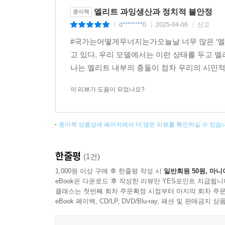
번영과 안정을 누리는 것을 보면 아이러니하다. 
엘리트 과잉생산과 정치적 불안정
종이책
집단의 성격이 다르기 때문이었다. 우크라이나는 
d********0
2025-04-06
신고
|
|
|
그들 간의 충돌, 거듭된 국가 붕괴로 이어졌다.
#국가는어떻게무너지는가오늘날 너무 많은 ‘엘
막았다. 2020년 루카셴코 정권에 반대하는 대
고 있다. 우리 모델에서는 이런 상태를 두고 
엘리트들과 탄탄한 연계를 구축했고 변절자는 나오
나는 엘리트 내부의 충돌이 점차 우리의 시민적 
것이다.
이 리뷰가 도움이 되었나요?
역사의 교훈들: 어떻게 위기에서 벗어날 수 있는가
종이책 상품상세 페이지에서 더 많은 리뷰를 확인하실 수 있습
터친이 모은 위기DB 사례들은 어떤 결말을 맺었을까
3분의 2 정도의 사례에서 엘리트 계층이 평민 계
한줄평
(1건)
위기를 헤쳐나간 사례는 극히 적다. 대표적인 사례로 
1,000원 이상 구매 후 한줄평 작성 시
일반회원 50원, 마니
19세기 중반의 영국은 의심할 여지 없이 정치적
eBook은 다운로드 후 작성한 리뷰만 YES포인트 지급됩니
대학 입학자 수가 크게 늘어나기 시작했다. 1830
클래스는 첫번째 회차 주문확정 시점부터 마지막 회차 주문
eBook 페이백, CD/LP, DVD/Blu-ray, 패션 및 판매금
영국이 겪던 정치적 불안정의 정도를 파악할 수 있
덕분에 과잉 생산된 엘리트의 일부가 세계 각지(미국