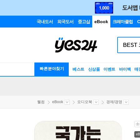
국내도서
외국도서
중고샵
eBook
크레마클럽
C
빠른분야찾기
베스트
신상품
이벤트
바이백
매
웰컴
eBook
오디오북
경제/경영
소
eB