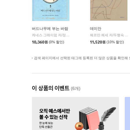
버드나무에 부는 바람
데미안
케네스 그레이엄 저/정지현 역/천은실 그림
인디고(글담)
헤르만 헤세 저/두행숙 역
|
|
10,360
원
(0% 할인)
11,520
원
(10% 할인)
검색 페이지에서 선택된 태그에 등록된 더 많은 상품을 확인해 
이 상품의 이벤트
(6개)