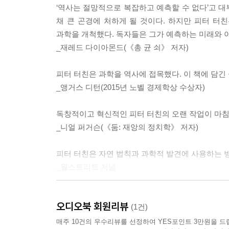
‘역사는 절망적으로 복잡하고 예측할 수 없다’고 
채 큰 곤경에 처하게 될 것이다. 하지만 피터 
과학을 개척했다. 독자들은 그가 예측하는 미래와 이
_재레드 다이아몬드(《총 균 쇠》 저자)
피터 터친은 과학을 역사에 접목했다. 이 책에 담긴
_앵거스 디턴(2015년 노벨 경제학상 수상자)
독창적이고 혁신적인 피터 터친의 오랜 작업이 마침
_니얼 퍼거슨(《둠: 재앙의 정치학》 저자)
피터 터친은 자연 법칙과 과학적 발견에 사용하는 
_월스트리트 저널
트럼프 또는 그와 유사한 인물의 부상을 예측했던
오디오북 회원리뷰
데이터 기반의 설명이 놀랍도록 명쾌하다.
(1건)
_가디언
매주 10건의 우수리뷰를 선정하여 YES포인트 3만원을 드