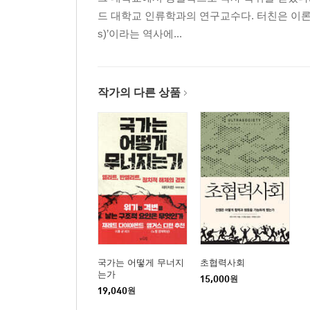
드 대학교 인류학과의 연구교수다. 터친은 이론생
s)’이라는 역사에...
작가의 다른 상품
국가는 어떻게 무너지
초협력사회
는가
15,000
원
19,040
원