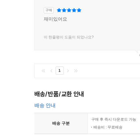
발전과 함께 동물생태학에서 복잡성 과학이 불러온 
같은 질문에 답하기 위해 컴퓨터 모델링과 빅데이터 
구매
터친의 분석은 보수나 진보 같은 가치와 무관하다
재미있어요
수도 있는 대격변 없이 안정적으로 변화해갈 수 있
대한민국은 1980년대 이후 대학 졸업자를 양산하며
이 한줄평이 도움이 되었나요?
갈등이 최고조로 달한 상황에서 계엄과 대통령 탄
터친의 분석에 따르면 지금 대한민국은 어디에 있으며
1
배송/반품/교환 안내
배송 안내
구매 후 즉시 다운로드 가능
배송 구분
배송비 : 무료배송