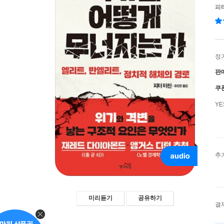
피
정
판
쿠
Y
추
미리듣기
공유하기
결