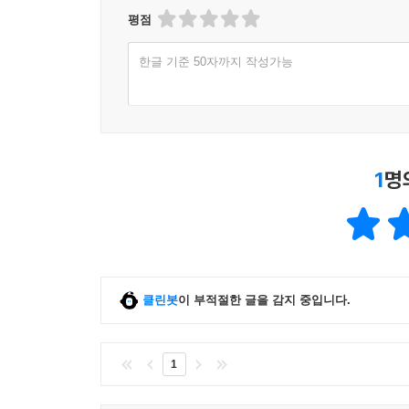
잇따르자 영국의 정치 엘리트들은 결정적 개혁이 
평점
개정되었으며, 이후 20년 동안 수많은 개혁이 추가로
50년간 두 배로 높아졌다. 한 역사학자가 말한 
한글 기준 50자까지 작성가능
복잡해지는 상업, 산업사회의 요구를 충족시킬 수 
또 다른 사례로는 1930년대 이후 1960년대까지
사이의 임금 격차가 급격히 좁아진 현상) 시기를 
관심도 기울이지 않았다. 하지만 폭동이 잦아지고(대표
1
명
소련의 사회주의 혁명으로 불안감이 고조되자 엘리
노동조합의 단체교섭이 합법화되고, 최저임금제가 
줄어 향후 수십 년간 실질임금을 끌어올리는 강
(백만장자의 수가 1925년 1,600명에서 1950년에는 
클린봇
이 부적절한 글을 감지 중입니다.
역사동역학의 예측, 대한민국은?
터친은 역사에는 되풀이되는 중요한 양상들이 존재
1
주장한다. 그가 이끄는 이 분야를 역사동역학Clio