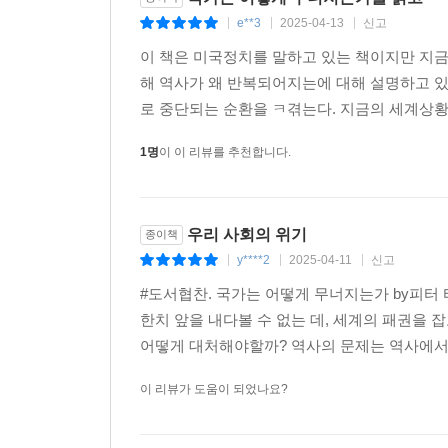
임금으로 지불된 액수의 비중)이 50% 가까이 감소했
e**3
2025-04-13
신고
|
|
|
기대수명이 8년 감소하고, 신장이 줄었다. 불만의 징
이 책은 미국정치를 말하고 있는 책이지만 지
그리고 엘리트 과잉생산이 있었다. 1820년대 이후
해 역사가 왜 반복되어지는에 대해 설명하고 있
지배층이었던 남부의 부자들과 철도, 철강, 광업
로 중단되는 순환을 ㅋ겪는다. 지금의 세계상황이
정부 공직을 둘러싼 경쟁이 심해졌다. 역사책은
싸움이었다. 링컨도 처음에는 노예제를 폐지하려고
1명
이 이 리뷰를 추천합니다.
탈퇴하며 전쟁이 촉발되었다.
2011년 이집트 혁명(아랍의 봄의 시발점)을 보자
식료품 가격 상승, 저임금 등에 맞선 대규모 대중
우리 사회의 위기
종이책
있었다. 1990년대 이전에는 이집트 젊은이 가
y****2
2025-04-11
신고
|
|
|
교육을 대대적으로 확대했고, 1995년 이후 대졸
#도서협찬. 국가는 어떻게 무너지는가 by피터
변동이 없었고, 일자리 없는 대졸자들이 대규모 반
한치 앞을 내다볼 수 없는 데, 세계의 패권을 
무바라크는 집권하자 아들인 가말 무바라크를 후
어떻게 대처해야할까? 역사의 문제는 역사에서만 
깨뜨렸다. 2011년 대규모 시위가 폭발했을 때,
(무르시 정권)을 전복함으로써 이집트는 다시 군사
이 리뷰가 도움이 되었나요?
1991년 벨로베즈 협정으로 소련을 해체시킨 러
국가라는 점에서 같았다. 하지만 이들 중 가장 