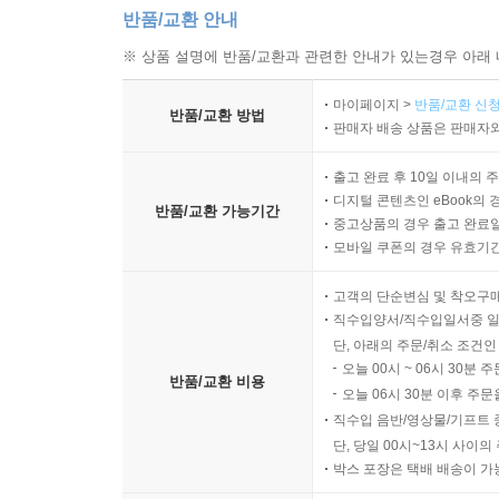
반품/교환 안내
※ 상품 설명에 반품/교환과 관련한 안내가 있는경우 아래 
마이페이지 >
반품/교환 신청
반품/교환 방법
판매자 배송 상품은 판매자와
출고 완료 후 10일 이내의 
디지털 콘텐츠인 eBook의 
반품/교환 가능기간
중고상품의 경우 출고 완료일
모바일 쿠폰의 경우 유효기간(
고객의 단순변심 및 착오구
직수입양서/직수입일서중 일
단, 아래의 주문/취소 조건인
오늘 00시 ~ 06시 30분 
반품/교환 비용
오늘 06시 30분 이후 주문
직수입 음반/영상물/기프트 
단, 당일 00시~13시 사이
박스 포장은 택배 배송이 가