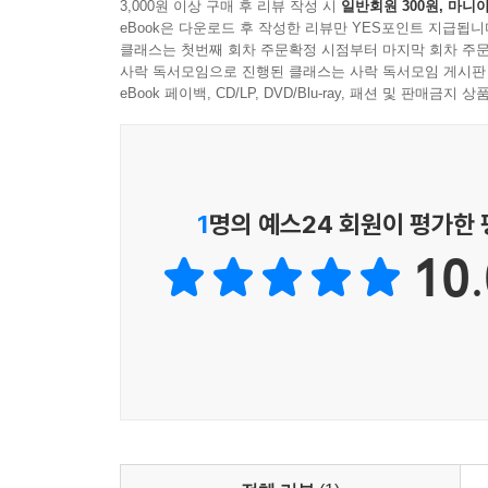
3,000원 이상 구매 후 리뷰 작성 시
일반회원 300원, 마니아
eBook은 다운로드 후 작성한 리뷰만 YES포인트 지급됩니
엘리트 내부의 경쟁과 갈등, 엘리트 진입에 실패한 
클래스는 첫번째 회차 주문확정 시점부터 마지막 회차 주문
대중의 궁핍화가 반복적인 정치적 불안정을 가져온
사락 독서모임으로 진행된 클래스는 사락 독서모임 게시판
eBook 페이백, CD/LP, DVD/Blu-ray, 패션 및 판매금
스티븐 핑커는 《지금 다시 계몽》에서 세상은 점
하지만 오늘날의 혼란스러운 상황을 보면 세상이 
정치적 불안정의 파고를 겪었으며, 이는 현대에도 
300건의 위기 사례를 확인하고, 왜 사회가 위기에
1
명의 예스24 회원이 평가한
그에 따르면 네 가지의 구조적 추동 요인이 순환적
10.
귀결되는 엘리트 과잉생산, 쇠약한 재정 건전성과
경쟁과 갈등인데, 이는 위기가 다가옴을 보여주는
요인은 그다지 중요하지 않다(아널드 토인비에 따르
미국(나아가 미국이 주도하는 세계 질서)은 격동
말한다. 트럼프는 어떻게 미국 대통령이 되었는가
포브스(1996년과 2000년에 공화당 예비선거에서 
사이의 차이가 무엇일까? 첫째, 2016년 그리고 
자본주의의 미래》에 따르면 2014년부터 미국인의