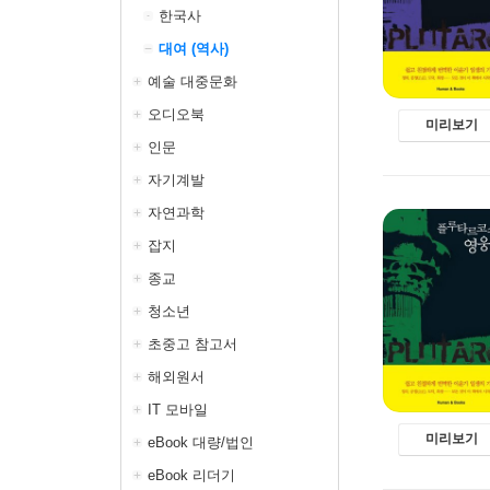
한국사
대여 (역사)
예술 대중문화
오디오북
미리보기
인문
자기계발
자연과학
잡지
종교
청소년
초중고 참고서
해외원서
IT 모바일
미리보기
eBook 대량/법인
eBook 리더기