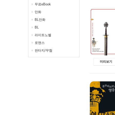
무료eBook
만화
BL만화
BL
라이트노벨
로맨스
판타지/무협
미리보기