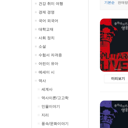
기본순
판매량
건강 취미 여행
경제 경영
국어 외국어
대학교재
사회 정치
소설
수험서 자격증
어린이 유아
에세이 시
미리보기
역사
세계사
역사이론/고고학
인물이야기
지리
풍속/문화이야기