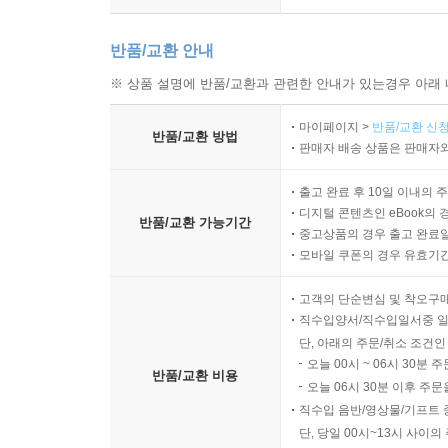
반품/교환 안내
※ 상품 설명에 반품/교환과 관련한 안내가 있는경우 아래 
마이페이지 >
반품/교환 신청
반품/교환 방법
판매자 배송 상품은 판매자와
출고 완료 후 10일 이내의 
디지털 콘텐츠인 eBook의 
반품/교환 가능기간
중고상품의 경우 출고 완료일
모바일 쿠폰의 경우 유효기간(
고객의 단순변심 및 착오구
직수입양서/직수입일서중 일
단, 아래의 주문/취소 조건인
오늘 00시 ~ 06시 30분 
반품/교환 비용
오늘 06시 30분 이후 주문
직수입 음반/영상물/기프트 
단, 당일 00시~13시 사이