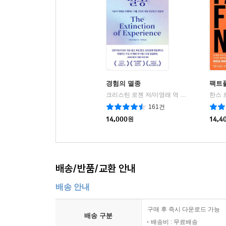
경험의 멸종
팩트
크리스틴 로젠 저/이영래 역
어크로스
|
161건
14,000
원
14,4
배송/반품/교환 안내
배송 안내
구매 후 즉시 다운로드 가능
배송 구분
배송비 : 무료배송