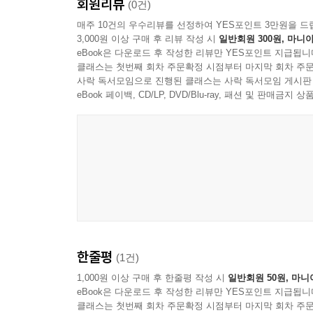
회원리뷰
그렇다면 우리는 지금 어디로 가고 있는가? 사실
(0건)
이대로도 그냥저냥 ‘괜찮은’ 걸까? 진실이라는 건 
매주 10건의 우수리뷰를 선정하여 YES포인트 3만원을 드
3,000원 이상 구매 후 리뷰 작성 시
일반회원 300원, 마니아
한 줄도 허투루 쓰이지 않은 이 책에서 프랭크퍼트
eBook은 다운로드 후 작성한 리뷰만 YES포인트 지급됩니
그의 답변은 기본적으로 진실에는 “종종 대단히 많은 
클래스는 첫번째 회차 주문확정 시점부터 마지막 회차 주문
(truthfulness), 실재성(reality)과 
사락 독서모임으로 진행된 클래스는 사락 독서모임 게시판
프랭크퍼트의 논의를 일목요연하게 소개하면서도 
eBook 페이백, CD/LP, DVD/Blu-ray, 패션 및 판매금
교수의 해제는 한국어판을 깊이 즐기는 또 하나의 
허위와 기만의 시대,
진실의 복원을 향한 강력한 선언
전작에서 보여준 재치와 통찰을 바탕으로, 프랭크
‘진실’ 말이다. 어쩌면 진실은 너무도 빤해서 놓치
철학 에세이는 오늘날 우리에게 진실의 가치와 의
사유하도록 이끈다. 개소리의 시대에서 진실의 시
한줄평
(1건)
우리 현실을 비춘다.
“우리는 진실 없이는 살 수 없다. 잘사는 법을 이해
1,000원 이상 구매 후 한줄평 작성 시
일반회원 50원, 마니
eBook은 다운로드 후 작성한 리뷰만 YES포인트 지급됩니
클래스는 첫번째 회차 주문확정 시점부터 마지막 회차 주문