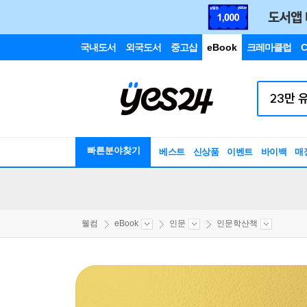
국내도서
외국도서
중고샵
eBook
크레마클럽
C
빠른분야찾기
베스트
신상품
이벤트
바이백
매
웰컴
eBook
인문
인문학산책