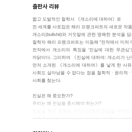
출판사 리뷰
짧고 도발적인 철학서 《개소리에 대하여》로
전 세계를 사로잡은 해리 프랭크퍼트의 새로운 작
개소리(bullshit)와 거짓말에 관한 명쾌한 분
철학자 해리 프랭크퍼트는 이듬해 “전작에서 미처 다루지
전작에서 개소리의 특징을 ‘진실에 대한 무관심
까닭이다. 그리하여 《진실에 대하여: 개소리가 난
먼저 소개된 《개소리에 대하여》를 낳게 한 사유
사회도 살아남을 수 없다는 점을 철학적ㆍ윤리적ㆍ
사회를 찾는다.
진실은 왜 중요한가?
우리는 왜 진실을 중시해야 하는가?
오늘날 우리 문화는 미적지근하게 진실을 지지하기보
범주로 인정하지도 않는다. 진실을 사랑한다고 주장
때만 진실을 말하고, 종종 진실이 아닌 다른 대안들이