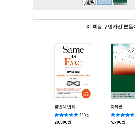
이 책을 구입하신 분
불변의 법칙
자유론
783건
20,000
원
4,900
원