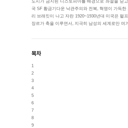
도시가 금지된 디스토피아를 배경으로 좌절을 딛고
국 SF 황금기다운 낙관주의와 전복, 혁명이 가득한
리 브래킷이 나고 자란 1920~1930년대 미국은 
장르가 축을 이루면서, 지극히 남성의 세계로만 여겨
목차
1
2
3
4
5
6
7
8
9