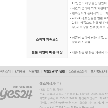
LP상품의 재생 불량 원인이 기
시간의 경과에 의해 재판매가
전자상거래 등에서의 소비자
eBook 세트 상품은 일괄 
1개의 상품으로 취급 및 판매
우, 세트 상품 전부 및 세트
상품의 불량에 의한 반품, 교
소비자 피해보상
준하여 처리됨
환불 지연에 따른 배상
대금 환불 및 환불 지연에 
회사소개
인재채용
이용약관
개인정보처리방침
청소년보호정책
도서홍보안내
대표 : 김석환, 최세라
주소 : 서울시 영등포구 은행로 11, 5층~6층(여의도동,일신
사업자등록번호 : 229-81-37000 통신판매업신고 : 제 200
이메일 : yes24help@yes24.com 호스팅 서비스사업자 :
Copyright ⓒ YES24 Corp. All Rights Reserved.