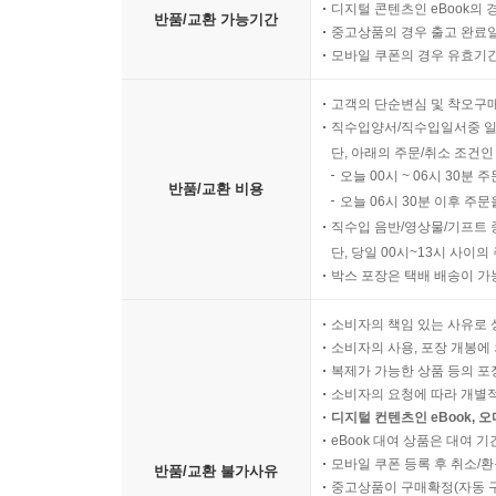
디지털 콘텐츠인 eBook의 
반품/교환 가능기간
중고상품의 경우 출고 완료일
모바일 쿠폰의 경우 유효기간(
고객의 단순변심 및 착오구
직수입양서/직수입일서중 일
단, 아래의 주문/취소 조건인
오늘 00시 ~ 06시 30분 
반품/교환 비용
오늘 06시 30분 이후 주문
직수입 음반/영상물/기프트 
단, 당일 00시~13시 사이
박스 포장은 택배 배송이 가
소비자의 책임 있는 사유로 
소비자의 사용, 포장 개봉에 
복제가 가능한 상품 등의 포장을 
소비자의 요청에 따라 개별
디지털 컨텐츠인 eBook, 
eBook 대여 상품은 대여 기
모바일 쿠폰 등록 후 취소/환
반품/교환 불가사유
중고상품이 구매확정(자동 