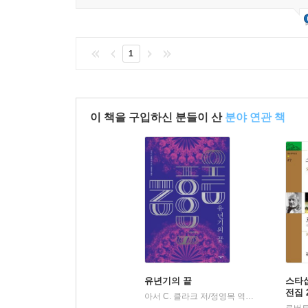
1
이 책을 구입하신 분들이 산
분야 연관 책
유년기의 끝
스타십
전집 
아서 C. 클라크 저/정영목 역
시공사
|