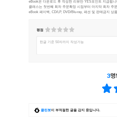
eBook은 다운로드 후 작성한 리뷰만 YES포인트 지급됩니
《화성에 드리운 그림자》 리 브래킷 이수현 옮김 
클래스는 첫번째 회차 주문확정 시점부터 마지막 회차 주문
eBook 페이백, CD/LP, DVD/Blu-ray, 패션 및 판매금
★시리즈는 계속됩니다.
평점
한글 기준 50자까지 작성가능
3
명
클린봇
이 부적절한 글을 감지 중입니다.