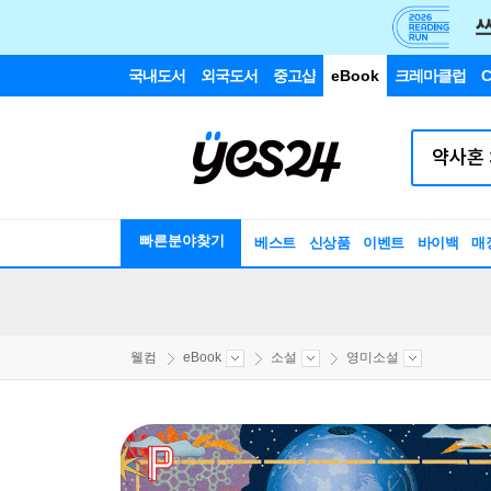
국내도서
외국도서
중고샵
eBook
크레마클럽
C
빠른분야찾기
베스트
신상품
이벤트
바이백
매
웰컴
eBook
소설
영미소설