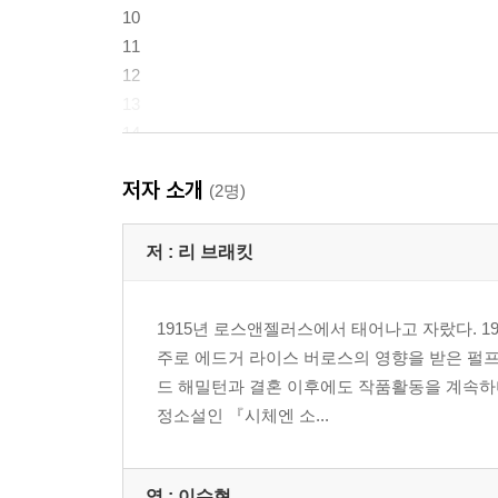
10
11
12
13
14
15
저자 소개
16
(2명)
옮긴이의 글
이수현의 《화성에 드리운 그림자》 다시 쓰기
저 :
리 브래킷
화성의 그림자
1915년 로스앤젤러스에서 태어나고 자랐다. 
주로 에드거 라이스 버로스의 영향을 받은 펄프픽
드 해밀턴과 결혼 이후에도 작품활동을 계속하며 
정소설인 『시체엔 소...
역 :
이수현