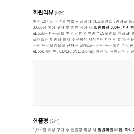
회원리뷰
화성에 가닿고 싶은 사람들의 욕망은 끊임없는 경쟁
(0건)
문제가 있었고, 결국 그곳에 가서 지구인과 다를
매주 10건의 우수리뷰를 선정하여 YES포인트 3만원을 드
3,000원 이상 구매 후 리뷰 작성 시
일반회원 300원, 마니아
지구인은 화성을 야금야금 먹어들어갔고, 착취와
eBook은 다운로드 후 작성한 리뷰만 YES포인트 지급됩니
지구의 역사는 화성에서도 반복되었다.
클래스는 첫번째 회차 주문확정 시점부터 마지막 회차 주문
상상문학을 주로 번역하고 환상소설을 쓰는 역자가 
사락 독서모임으로 진행된 클래스는 사락 독서모임 게시판
태양계의 다른 행성에 사람이 살고 도시가 있을 거
eBook 페이백, CD/LP, DVD/Blu-ray, 패션 및 판매금
썼다. 어쩌면 《화성에 드리운 그림자》의 프리퀄에
FoP Classic 시리즈
《20세기 파리》 쥘 베른 김남주 옮김 X 정지돈의 
《제4 간빙기》 아베 고보 이홍이 옮김 X 서윤후의 
《사이버리아드》 스타니스와프 렘 송경아 옮김 X
《아득한 내일》 리 브래킷 이수현 옮김 X 듀나의 
한줄평
(3건)
《로봇 동화》 스타니스와프 렘 정보라 옮김 X 설재
《이상한 존》 올라프 스테이플던 김창규 옮김 X 강
1,000원 이상 구매 후 한줄평 작성 시
일반회원 50원, 마니