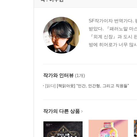
SF작가이자 번역가다.
받았다. 『패러노말 마
『외계 신장』과 도시 
방에 히어로가 너무 많사
작가와 인터뷰
(1개)
[읽다]
[책읽아웃] “인간, 인간형, 그리고 직원들”
작가의 다른 상품